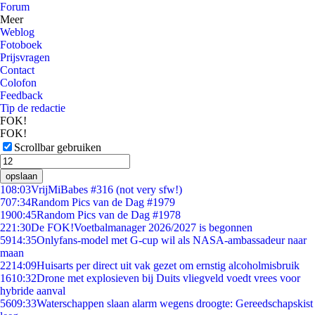
Forum
Meer
Weblog
Fotoboek
Prijsvragen
Contact
Colofon
Feedback
Tip de redactie
FOK!
FOK!
Scrollbar gebruiken
opslaan
1
08:03
VrijMiBabes #316 (not very sfw!)
7
07:34
Random Pics van de Dag #1979
19
00:45
Random Pics van de Dag #1978
2
21:30
De FOK!Voetbalmanager 2026/2027 is begonnen
59
14:35
Onlyfans-model met G-cup wil als NASA-ambassadeur naar
maan
22
14:09
Huisarts per direct uit vak gezet om ernstig alcoholmisbruik
16
10:32
Drone met explosieven bij Duits vliegveld voedt vrees voor
hybride aanval
56
09:33
Waterschappen slaan alarm wegens droogte: Gereedschapskist