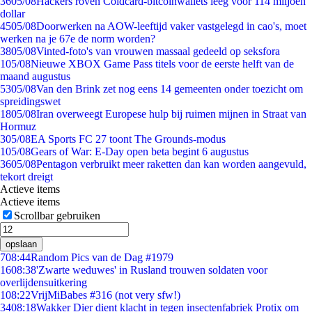
36
05/08
Hackers roven Coldcard-bitcoinwallets leeg voor 114 miljoen
dollar
45
05/08
Doorwerken na AOW-leeftijd vaker vastgelegd in cao's, moet
werken na je 67e de norm worden?
38
05/08
Vinted-foto's van vrouwen massaal gedeeld op seksfora
1
05/08
Nieuwe XBOX Game Pass titels voor de eerste helft van de
maand augustus
53
05/08
Van den Brink zet nog eens 14 gemeenten onder toezicht om
spreidingswet
18
05/08
Iran overweegt Europese hulp bij ruimen mijnen in Straat van
Hormuz
3
05/08
EA Sports FC 27 toont The Grounds-modus
1
05/08
Gears of War: E-Day open beta begint 6 augustus
36
05/08
Pentagon verbruikt meer raketten dan kan worden aangevuld,
tekort dreigt
Actieve items
Actieve items
Scrollbar gebruiken
opslaan
7
08:44
Random Pics van de Dag #1979
16
08:38
'Zwarte weduwes' in Rusland trouwen soldaten voor
overlijdensuitkering
1
08:22
VrijMiBabes #316 (not very sfw!)
34
08:18
Wakker Dier dient klacht in tegen insectenfabriek Protix om