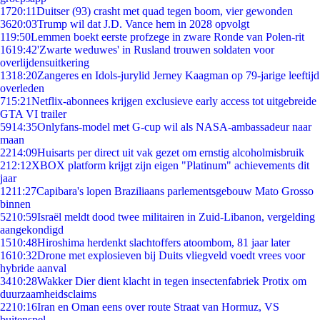
17
20:11
Duitser (93) crasht met quad tegen boom, vier gewonden
36
20:03
Trump wil dat J.D. Vance hem in 2028 opvolgt
1
19:50
Lemmen boekt eerste profzege in zware Ronde van Polen-rit
16
19:42
'Zwarte weduwes' in Rusland trouwen soldaten voor
overlijdensuitkering
13
18:20
Zangeres en Idols-jurylid Jerney Kaagman op 79-jarige leeftijd
overleden
7
15:21
Netflix-abonnees krijgen exclusieve early access tot uitgebreide
GTA VI trailer
59
14:35
Onlyfans-model met G-cup wil als NASA-ambassadeur naar
maan
22
14:09
Huisarts per direct uit vak gezet om ernstig alcoholmisbruik
2
12:12
XBOX platform krijgt zijn eigen "Platinum" achievements dit
jaar
12
11:27
Capibara's lopen Braziliaans parlementsgebouw Mato Grosso
binnen
52
10:59
Israël meldt dood twee militairen in Zuid-Libanon, vergelding
aangekondigd
15
10:48
Hiroshima herdenkt slachtoffers atoombom, 81 jaar later
16
10:32
Drone met explosieven bij Duits vliegveld voedt vrees voor
hybride aanval
34
10:28
Wakker Dier dient klacht in tegen insectenfabriek Protix om
duurzaamheidsclaims
22
10:16
Iran en Oman eens over route Straat van Hormuz, VS
buitenspel