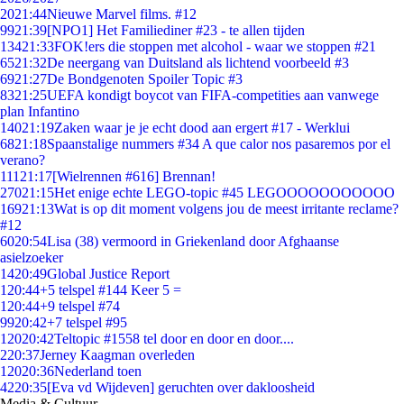
20
21:44
Nieuwe Marvel films. #12
99
21:39
[NPO1] Het Familiediner #23 - te allen tijden
134
21:33
FOK!ers die stoppen met alcohol - waar we stoppen #21
65
21:32
De neergang van Duitsland als lichtend voorbeeld #3
69
21:27
De Bondgenoten Spoiler Topic #3
83
21:25
UEFA kondigt boycot van FIFA-competities aan vanwege
plan Infantino
140
21:19
Zaken waar je je echt dood aan ergert #17 - Werklui
68
21:18
Spaanstalige nummers #34 A que calor nos pasaremos por el
verano?
111
21:17
[Wielrennen #616] Brennan!
270
21:15
Het enige echte LEGO-topic #45 LEGOOOOOOOOOOO
169
21:13
Wat is op dit moment volgens jou de meest irritante reclame?
#12
60
20:54
Lisa (38) vermoord in Griekenland door Afghaanse
asielzoeker
14
20:49
Global Justice Report
1
20:44
+5 telspel #144 Keer 5 =
1
20:44
+9 telspel #74
99
20:42
+7 telspel #95
120
20:42
Teltopic #1558 tel door en door en door....
2
20:37
Jerney Kaagman overleden
120
20:36
Nederland toen
42
20:35
[Eva vd Wijdeven] geruchten over dakloosheid
Media & Cultuur