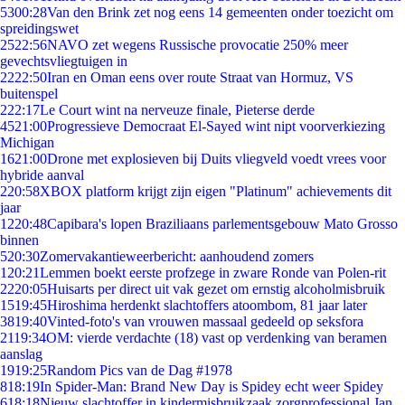
53
00:28
Van den Brink zet nog eens 14 gemeenten onder toezicht om
spreidingswet
25
22:56
NAVO zet wegens Russische provocatie 250% meer
gevechtsvliegtuigen in
22
22:50
Iran en Oman eens over route Straat van Hormuz, VS
buitenspel
2
22:17
Le Court wint na nerveuze finale, Pieterse derde
45
21:00
Progressieve Democraat El-Sayed wint nipt voorverkiezing
Michigan
16
21:00
Drone met explosieven bij Duits vliegveld voedt vrees voor
hybride aanval
2
20:58
XBOX platform krijgt zijn eigen "Platinum" achievements dit
jaar
12
20:48
Capibara's lopen Braziliaans parlementsgebouw Mato Grosso
binnen
5
20:30
Zomervakantieweerbericht: aanhoudend zomers
1
20:21
Lemmen boekt eerste profzege in zware Ronde van Polen-rit
22
20:05
Huisarts per direct uit vak gezet om ernstig alcoholmisbruik
15
19:45
Hiroshima herdenkt slachtoffers atoombom, 81 jaar later
38
19:40
Vinted-foto's van vrouwen massaal gedeeld op seksfora
21
19:34
OM: vierde verdachte (18) vast op verdenking van beramen
aanslag
19
19:25
Random Pics van de Dag #1978
8
18:19
In Spider-Man: Brand New Day is Spidey echt weer Spidey
6
18:18
Nieuw slachtoffer in kindermisbruikzaak zorgprofessional Jan