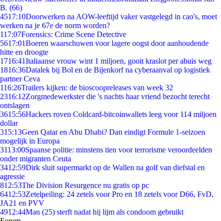
B. (66)
45
17:10
Doorwerken na AOW-leeftijd vaker vastgelegd in cao's, moet
werken na je 67e de norm worden?
1
17:07
Forensics: Crime Scene Detective
56
17:01
Boeren waarschuwen voor lagere oogst door aanhoudende
hitte en droogte
17
16:41
Italiaanse vrouw wint 1 miljoen, gooit kraslot per abuis weg
18
16:36
Datalek bij Bol en de Bijenkorf na cyberaanval op logistiek
partner Ceva
1
16:26
Trailers kijken: de bioscoopreleases van week 32
23
16:12
Zorgmedewerkster die 's nachts haar vriend bezocht terecht
ontslagen
36
15:56
Hackers roven Coldcard-bitcoinwallets leeg voor 114 miljoen
dollar
3
15:13
Geen Qatar en Abu Dhabi? Dan eindigt Formule 1-seizoen
mogelijk in Europa
31
13:00
Spaanse politie: minstens tien voor terrorisme veroordeelden
onder migranten Ceuta
34
12:59
Dirk sluit supermarkt op de Wallen na golf van diefstal en
agressie
8
12:53
The Division Resurgence nu gratis op pc
64
12:53
Zetelpeiling: 24 zetels voor Pro en 18 zetels voor D66, FvD,
JA21 en PVV
49
12:44
Man (25) sterft nadat hij lijm als condoom gebruikt
Forum