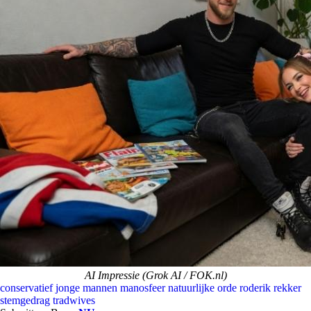
AI Impressie (Grok AI / FOK.nl)
conservatief
jonge mannen
manosfeer
natuurlijke orde
roderik rekker
stemgedrag
tradwives