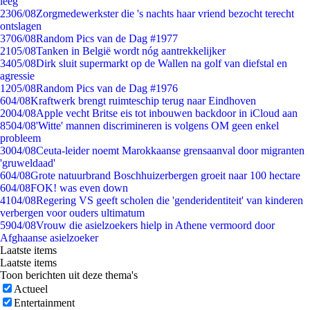
leeg
23
06/08
Zorgmedewerkster die 's nachts haar vriend bezocht terecht
ontslagen
37
06/08
Random Pics van de Dag #1977
21
05/08
Tanken in België wordt nóg aantrekkelijker
34
05/08
Dirk sluit supermarkt op de Wallen na golf van diefstal en
agressie
12
05/08
Random Pics van de Dag #1976
6
04/08
Kraftwerk brengt ruimteschip terug naar Eindhoven
20
04/08
Apple vecht Britse eis tot inbouwen backdoor in iCloud aan
85
04/08
'Witte' mannen discrimineren is volgens OM geen enkel
probleem
30
04/08
Ceuta-leider noemt Marokkaanse grensaanval door migranten
'gruweldaad'
6
04/08
Grote natuurbrand Boschhuizerbergen groeit naar 100 hectare
6
04/08
FOK! was even down
41
04/08
Regering VS geeft scholen die 'genderidentiteit' van kinderen
verbergen voor ouders ultimatum
59
04/08
Vrouw die asielzoekers hielp in Athene vermoord door
Afghaanse asielzoeker
Laatste items
Laatste items
Toon berichten uit deze thema's
Actueel
Entertainment