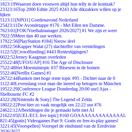
18
23:19
Waarom doen vrouwen altijd hun telly in de kontzak?
233
23:16
Top 2000 Editie 2025 #243 Alle dikzakken willen op je
lijken
51
23:11
[NPO1] Goedenavond Nederland
254
23:11
De Avondetappe #176 - Met Ellen ten Damme.
76
23:01
[FOK!Voetbalmanager 2026/2027] #1 We zijn er weer
79
22:59
Meer dan 40 uur werken.
179
22:56
[PlayStation #184] Nieuw deel
109
22:56
Kapper Walat (27) slachtoffer van vernielingen
11
22:52
[Crowdfunding] #443 Rentestijgingen?
60
22:52
Jerney Kaagman overleden
255
22:48
[UFO/UAP] #16 The Age of Disclosure
75
22:48
Het Moestuintopic #37 Bloesem in de bomen
55
22:46
[Netflix Games] #1
267
22:44
Banken met hoge rente topic #95 - Dichter naar de 0
11
22:40
Levenslang voor man die inreed op betogers in München
195
22:29
[Conference League Donderdag 20:00 uur] Ajax -
Shelbourne FC #2
43
22:28
[Nintendo & Sony] The Legend of Zelda
180
22:22
Post hier zo vaak mogelijk om 22:22 uur #76
246
22:12
Afbeeldingen die je gemaakt hebt met AI
216
22:05
[UEL/ECL live topic] #160 GOAAAAAAAAAAAAAL
8
21:45
[gratis] Videogames Part 9: Gratis en free-to-play games!
32
21:45
[Voorspellen] Voorspel de eindstand van de Eredivisie
2026/2027