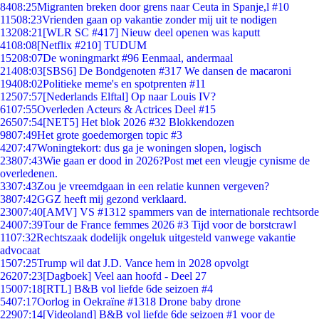
84
08:25
Migranten breken door grens naar Ceuta in Spanje,l #10
115
08:23
Vrienden gaan op vakantie zonder mij uit te nodigen
132
08:21
[WLR SC #417] Nieuw deel openen was kaputt
41
08:08
[Netflix #210] TUDUM
152
08:07
De woningmarkt #96 Eenmaal, andermaal
214
08:03
[SBS6] De Bondgenoten #317 We dansen de macaroni
194
08:02
Politieke meme's en spotprenten #11
125
07:57
[Nederlands Elftal] Op naar Louis IV?
61
07:55
Overleden Acteurs & Actrices Deel #15
265
07:54
[NET5] Het blok 2026 #32 Blokkendozen
98
07:49
Het grote goedemorgen topic #3
42
07:47
Woningtekort: dus ga je woningen slopen, logisch
238
07:43
Wie gaan er dood in 2026?Post met een vleugje cynisme de
overledenen.
33
07:43
Zou je vreemdgaan in een relatie kunnen vergeven?
38
07:42
GGZ heeft mij gezond verklaard.
230
07:40
[AMV] VS #1312 spammers van de internationale rechtsorde
240
07:39
Tour de France femmes 2026 #3 Tijd voor de borstcrawl
11
07:32
Rechtszaak dodelijk ongeluk uitgesteld vanwege vakantie
advocaat
15
07:25
Trump wil dat J.D. Vance hem in 2028 opvolgt
262
07:23
[Dagboek] Veel aan hoofd - Deel 27
150
07:18
[RTL] B&B vol liefde 6de seizoen #4
54
07:17
Oorlog in Oekraïne #1318 Drone baby drone
229
07:14
[Videoland] B&B vol liefde 6de seizoen #1 voor de