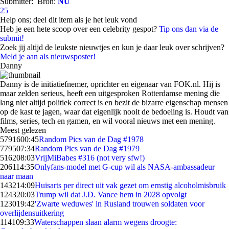
Submitter:
Bron:
NU
25
Help ons; deel dit item als je het leuk vond
Heb je een hete scoop over een celebrity gespot?
Tip ons dan via de
submit!
Zoek jij altijd de leukste nieuwtjes en kun je daar leuk over schrijven?
Meld je aan als nieuwsposter!
Danny
Danny is de initiatiefnemer, oprichter en eigenaar van FOK.nl. Hij is
maar zelden serieus, heeft een uitgesproken Rotterdamse mening die
lang niet altijd politiek correct is en bezit de bizarre eigenschap mensen
op de kast te jagen, waar dat eigenlijk nooit de bedoeling is. Houdt van
films, series, tech en gamen, en wil vooral nieuws met een mening.
Meest gelezen
57916
00:45
Random Pics van de Dag #1978
7795
07:34
Random Pics van de Dag #1979
5162
08:03
VrijMiBabes #316 (not very sfw!)
2061
14:35
Onlyfans-model met G-cup wil als NASA-ambassadeur
naar maan
1432
14:09
Huisarts per direct uit vak gezet om ernstig alcoholmisbruik
1243
20:03
Trump wil dat J.D. Vance hem in 2028 opvolgt
1230
19:42
'Zwarte weduwes' in Rusland trouwen soldaten voor
overlijdensuitkering
1141
09:33
Waterschappen slaan alarm wegens droogte: