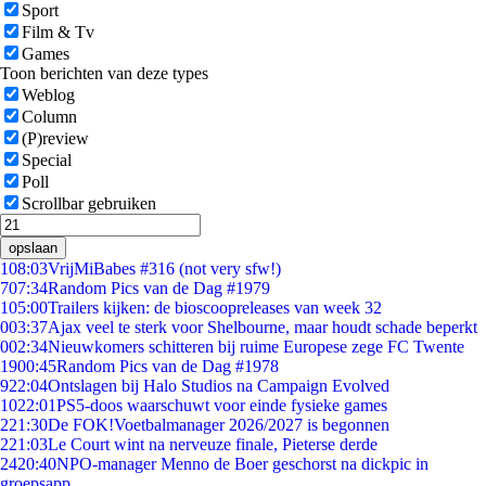
Sport
Film & Tv
Games
Toon berichten van deze types
Weblog
Column
(P)review
Special
Poll
Scrollbar gebruiken
opslaan
1
08:03
VrijMiBabes #316 (not very sfw!)
7
07:34
Random Pics van de Dag #1979
1
05:00
Trailers kijken: de bioscoopreleases van week 32
0
03:37
Ajax veel te sterk voor Shelbourne, maar houdt schade beperkt
0
02:34
Nieuwkomers schitteren bij ruime Europese zege FC Twente
19
00:45
Random Pics van de Dag #1978
9
22:04
Ontslagen bij Halo Studios na Campaign Evolved
10
22:01
PS5-doos waarschuwt voor einde fysieke games
2
21:30
De FOK!Voetbalmanager 2026/2027 is begonnen
2
21:03
Le Court wint na nerveuze finale, Pieterse derde
24
20:40
NPO-manager Menno de Boer geschorst na dickpic in
groepsapp