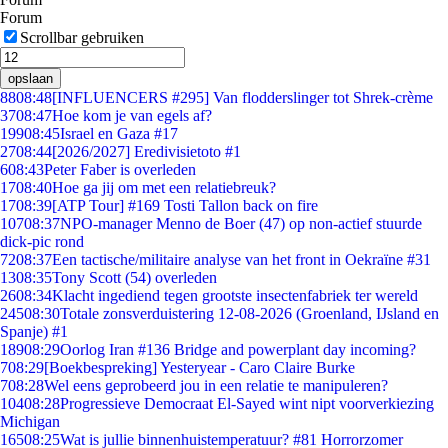
Forum
Scrollbar gebruiken
opslaan
88
08:48
[INFLUENCERS #295] Van flodderslinger tot Shrek-crème
37
08:47
Hoe kom je van egels af?
199
08:45
Israel en Gaza #17
27
08:44
[2026/2027] Eredivisietoto #1
6
08:43
Peter Faber is overleden
17
08:40
Hoe ga jij om met een relatiebreuk?
17
08:39
[ATP Tour] #169 Tosti Tallon back on fire
107
08:37
NPO-manager Menno de Boer (47) op non-actief stuurde
dick-pic rond
72
08:37
Een tactische/militaire analyse van het front in Oekraïne #31
13
08:35
Tony Scott (54) overleden
26
08:34
Klacht ingediend tegen grootste insectenfabriek ter wereld
245
08:30
Totale zonsverduistering 12-08-2026 (Groenland, IJsland en
Spanje) #1
189
08:29
Oorlog Iran #136 Bridge and powerplant day incoming?
7
08:29
[Boekbespreking] Yesteryear - Caro Claire Burke
7
08:28
Wel eens geprobeerd jou in een relatie te manipuleren?
104
08:28
Progressieve Democraat El-Sayed wint nipt voorverkiezing
Michigan
165
08:25
Wat is jullie binnenhuistemperatuur? #81 Horrorzomer