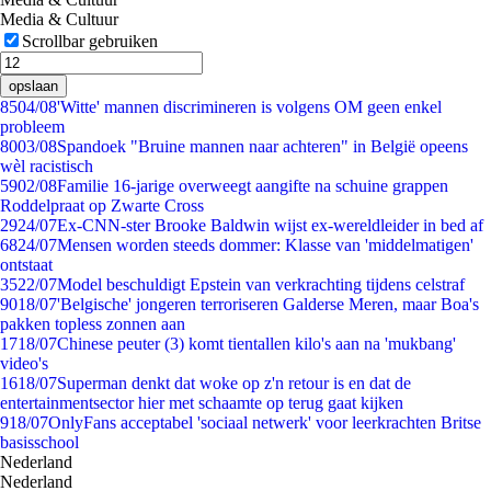
Media & Cultuur
Scrollbar gebruiken
opslaan
85
04/08
'Witte' mannen discrimineren is volgens OM geen enkel
probleem
80
03/08
Spandoek "Bruine mannen naar achteren" in België opeens
wèl racistisch
59
02/08
Familie 16-jarige overweegt aangifte na schuine grappen
Roddelpraat op Zwarte Cross
29
24/07
Ex-CNN-ster Brooke Baldwin wijst ex-wereldleider in bed af
68
24/07
Mensen worden steeds dommer: Klasse van 'middelmatigen'
ontstaat
35
22/07
Model beschuldigt Epstein van verkrachting tijdens celstraf
90
18/07
'Belgische' jongeren terroriseren Galderse Meren, maar Boa's
pakken topless zonnen aan
17
18/07
Chinese peuter (3) komt tientallen kilo's aan na 'mukbang'
video's
16
18/07
Superman denkt dat woke op z'n retour is en dat de
entertainmentsector hier met schaamte op terug gaat kijken
9
18/07
OnlyFans acceptabel 'sociaal netwerk' voor leerkrachten Britse
basisschool
Nederland
Nederland