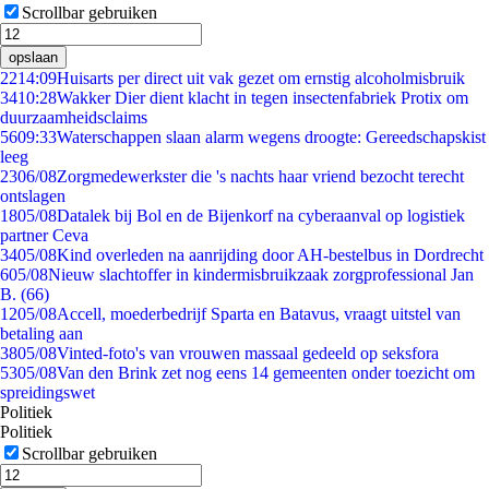
Scrollbar gebruiken
opslaan
22
14:09
Huisarts per direct uit vak gezet om ernstig alcoholmisbruik
34
10:28
Wakker Dier dient klacht in tegen insectenfabriek Protix om
duurzaamheidsclaims
56
09:33
Waterschappen slaan alarm wegens droogte: Gereedschapskist
leeg
23
06/08
Zorgmedewerkster die 's nachts haar vriend bezocht terecht
ontslagen
18
05/08
Datalek bij Bol en de Bijenkorf na cyberaanval op logistiek
partner Ceva
34
05/08
Kind overleden na aanrijding door AH-bestelbus in Dordrecht
6
05/08
Nieuw slachtoffer in kindermisbruikzaak zorgprofessional Jan
B. (66)
12
05/08
Accell, moederbedrijf Sparta en Batavus, vraagt uitstel van
betaling aan
38
05/08
Vinted-foto's van vrouwen massaal gedeeld op seksfora
53
05/08
Van den Brink zet nog eens 14 gemeenten onder toezicht om
spreidingswet
Politiek
Politiek
Scrollbar gebruiken