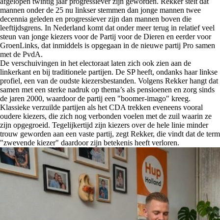
afgelopen twintig jaar progressiever zijn geworden. Rekker stelt dat
mannen onder de 25 nu linkser stemmen dan jonge mannen twee
decennia geleden en progressiever zijn dan mannen boven die
leeftijdsgrens. In Nederland komt dat onder meer terug in relatief veel
steun van jonge kiezers voor de Partij voor de Dieren en eerder voor
GroenLinks, dat inmiddels is opgegaan in de nieuwe partij Pro samen
met de PvdA.
De verschuivingen in het electoraat laten zich ook zien aan de
linkerkant en bij traditionele partijen. De SP heeft, ondanks haar linkse
profiel, een van de oudste kiezersbestanden. Volgens Rekker hangt dat
samen met een sterke nadruk op thema’s als pensioenen en zorg sinds
de jaren 2000, waardoor de partij een "boomer-imago" kreeg.
Klassieke verzuilde partijen als het CDA trekken eveneens vooral
oudere kiezers, die zich nog verbonden voelen met de zuil waarin ze
zijn opgegroeid. Tegelijkertijd zijn kiezers over de hele linie minder
trouw geworden aan een vaste partij, zegt Rekker, die vindt dat de term
"zwevende kiezer" daardoor zijn betekenis heeft verloren.