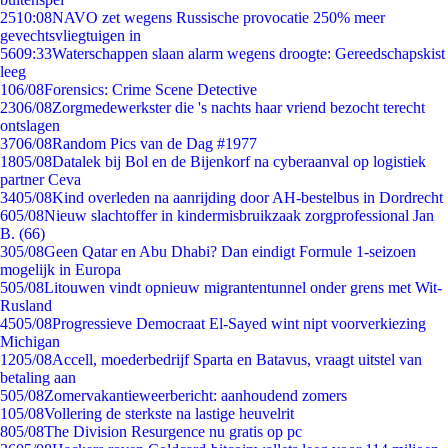
25
10:08
NAVO zet wegens Russische provocatie 250% meer
gevechtsvliegtuigen in
56
09:33
Waterschappen slaan alarm wegens droogte: Gereedschapskist
leeg
1
06/08
Forensics: Crime Scene Detective
23
06/08
Zorgmedewerkster die 's nachts haar vriend bezocht terecht
ontslagen
37
06/08
Random Pics van de Dag #1977
18
05/08
Datalek bij Bol en de Bijenkorf na cyberaanval op logistiek
partner Ceva
34
05/08
Kind overleden na aanrijding door AH-bestelbus in Dordrecht
6
05/08
Nieuw slachtoffer in kindermisbruikzaak zorgprofessional Jan
B. (66)
3
05/08
Geen Qatar en Abu Dhabi? Dan eindigt Formule 1-seizoen
mogelijk in Europa
5
05/08
Litouwen vindt opnieuw migrantentunnel onder grens met Wit-
Rusland
45
05/08
Progressieve Democraat El-Sayed wint nipt voorverkiezing
Michigan
12
05/08
Accell, moederbedrijf Sparta en Batavus, vraagt uitstel van
betaling aan
5
05/08
Zomervakantieweerbericht: aanhoudend zomers
1
05/08
Vollering de sterkste na lastige heuvelrit
8
05/08
The Division Resurgence nu gratis op pc