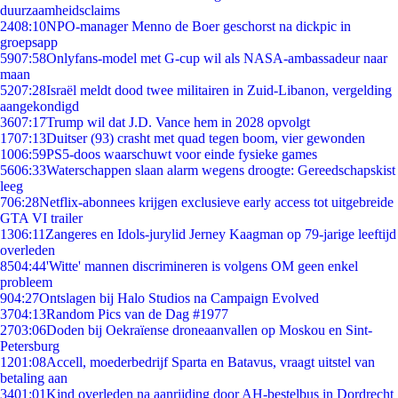
duurzaamheidsclaims
24
08:10
NPO-manager Menno de Boer geschorst na dickpic in
groepsapp
59
07:58
Onlyfans-model met G-cup wil als NASA-ambassadeur naar
maan
52
07:28
Israël meldt dood twee militairen in Zuid-Libanon, vergelding
aangekondigd
36
07:17
Trump wil dat J.D. Vance hem in 2028 opvolgt
17
07:13
Duitser (93) crasht met quad tegen boom, vier gewonden
10
06:59
PS5-doos waarschuwt voor einde fysieke games
56
06:33
Waterschappen slaan alarm wegens droogte: Gereedschapskist
leeg
7
06:28
Netflix-abonnees krijgen exclusieve early access tot uitgebreide
GTA VI trailer
13
06:11
Zangeres en Idols-jurylid Jerney Kaagman op 79-jarige leeftijd
overleden
85
04:44
'Witte' mannen discrimineren is volgens OM geen enkel
probleem
9
04:27
Ontslagen bij Halo Studios na Campaign Evolved
37
04:13
Random Pics van de Dag #1977
27
03:06
Doden bij Oekraïense droneaanvallen op Moskou en Sint-
Petersburg
12
01:08
Accell, moederbedrijf Sparta en Batavus, vraagt uitstel van
betaling aan
34
01:01
Kind overleden na aanrijding door AH-bestelbus in Dordrecht