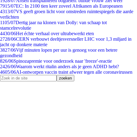
19
28/07
Artsen transplanteren oogdelen: blinde vrouw ziet weer
79
15/07
EC: In 2100 tien keer zoveel Afrikanen als Europeanen
43
13/07
VS geeft groen licht voor omstreden ruimtespiegels die aarde
verlichten
11
05/07
Dertig jaar na klonen van Dolly: van schaap tot
stamcelrevolutie
44
30/06
Het échte verhaal over ultrabewerkt eten
27
28/06
CERN verbouwt deeltjesversneller LHC voor 1,3 miljard in
jacht op donkere materie
38
27/06
Vijf minuten lopen per uur is genoeg voor een betere
gezondheid
8
26/06
Spinozapremie voor onderzoek naar 'freeze'-reactie
24
26/06
Waarom werkt ritalin anders als je geen ADHD hebt?
46
05/06
AI-ontworpen vaccin traint afweer tegen alle coronavirussen