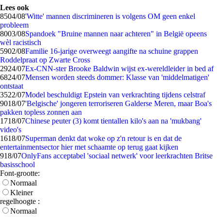
Lees ook
85
04/08
'Witte' mannen discrimineren is volgens OM geen enkel
probleem
80
03/08
Spandoek "Bruine mannen naar achteren" in België opeens
wèl racistisch
59
02/08
Familie 16-jarige overweegt aangifte na schuine grappen
Roddelpraat op Zwarte Cross
29
24/07
Ex-CNN-ster Brooke Baldwin wijst ex-wereldleider in bed af
68
24/07
Mensen worden steeds dommer: Klasse van 'middelmatigen'
ontstaat
35
22/07
Model beschuldigt Epstein van verkrachting tijdens celstraf
90
18/07
'Belgische' jongeren terroriseren Galderse Meren, maar Boa's
pakken topless zonnen aan
17
18/07
Chinese peuter (3) komt tientallen kilo's aan na 'mukbang'
video's
16
18/07
Superman denkt dat woke op z'n retour is en dat de
entertainmentsector hier met schaamte op terug gaat kijken
9
18/07
OnlyFans acceptabel 'sociaal netwerk' voor leerkrachten Britse
basisschool
Font-grootte:
Normaal
Kleiner
regelhoogte :
Normaal