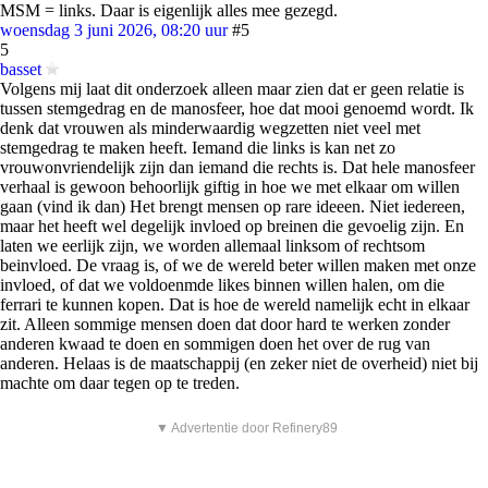
MSM = links. Daar is eigenlijk alles mee gezegd.
woensdag 3 juni 2026, 08:20 uur
#5
5
basset
Volgens mij laat dit onderzoek alleen maar zien dat er geen relatie is
tussen stemgedrag en de manosfeer, hoe dat mooi genoemd wordt. Ik
denk dat vrouwen als minderwaardig wegzetten niet veel met
stemgedrag te maken heeft. Iemand die links is kan net zo
vrouwonvriendelijk zijn dan iemand die rechts is. Dat hele manosfeer
verhaal is gewoon behoorlijk giftig in hoe we met elkaar om willen
gaan (vind ik dan) Het brengt mensen op rare ideeen. Niet iedereen,
maar het heeft wel degelijk invloed op breinen die gevoelig zijn. En
laten we eerlijk zijn, we worden allemaal linksom of rechtsom
beinvloed. De vraag is, of we de wereld beter willen maken met onze
invloed, of dat we voldoenmde likes binnen willen halen, om die
ferrari te kunnen kopen. Dat is hoe de wereld namelijk echt in elkaar
zit. Alleen sommige mensen doen dat door hard te werken zonder
anderen kwaad te doen en sommigen doen het over de rug van
anderen. Helaas is de maatschappij (en zeker niet de overheid) niet bij
machte om daar tegen op te treden.
▼ Advertentie door Refinery89