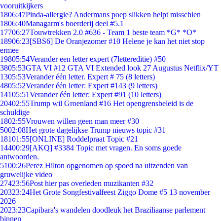
vooruitkijkers
18
06:47
Pinda-allergie? Andermans poep slikken helpt misschien
18
06:40
Managarm's boerderij deel #5.1
177
06:27
Touwtrekken 2.0 #636 - Team 1 beste team *G* *O*
189
06:23
[SBS6] De Oranjezomer #10 Helene je kan het niet stop
ermee
198
05:54
Verander een letter expert (7lettereditie) #50
38
05:53
GTA VI #12 GTA VI Extended look 27 Augustus Netflix/YT
13
05:53
Verander één letter. Expert # 75 (8 letters)
48
05:52
Verander één letter: Expert #143 (9 letters)
141
05:51
Verander één letter: Expert #91 (10 letters)
204
02:55
Trump wil Groenland #16 Het opengrensbeleid is de
schuldige
18
02:55
Vrouwen willen geen man meer #30
50
02:08
Het grote dagelijkse Trump nieuws topic #31
181
01:55
[ONLINE] Roddelpraat Topic #21
144
00:29
[AKQ] #3384 Topic met vragen. En soms goede
antwoorden.
51
00:26
Perez Hilton opgenomen op spoed na uitzenden van
gruwelijke video
274
23:56
Post hier pas overleden muzikanten #32
203
23:24
Het Grote Songfestivalfeest Ziggo Dome #5 13 november
2026
20
23:23
Capibara's wandelen doodleuk het Braziliaanse parlement
binnen