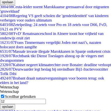
opslaan
30
04/08
Ceuta-leider noemt Marokkaanse grensaanval door migranten
'gruweldaad'
41
04/08
Regering VS geeft scholen die 'genderidentiteit' van kinderen
verbergen voor ouders ultimatum
64
03/08
Zetelpeiling: 24 zetels voor Pro en 18 zetels voor D66, FvD,
JA21 en PVV
58
02/08
'FvD' Renaissanceschool in Almere toont hoe vrijheid van
onderwijs eruit ziet
162
31/07
Frans Timmermans vergelijkt Joden met nazi’s, nazaten
holocaust doen aangifte
65
31/07
Massale invasie illegale Marokkanen in Spanje ontketent crisis
19
28/07
Rechtbank tikt Dienst Toeslagen alsnog op de vingers met
dwangsommen
23
28/07
Kabinet negeert klimaatrechter over Bonaire: deadline verloopt
28
26/07
Deurwaarder legt beslag bij onvindbare Bij1-fractievoorzitter
Tofik Dibi
49
24/07
Brabant draait natuurvergunningen voor boeren terug: ook
elders in het land?
Wetenschap
Wetenschap
Scrollbar gebruiken
opslaan