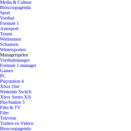
Media & Cultuur
Bioscoopagenda
Sport
Voetbal
Formule 1
Autosport
Tennis
Wielrennen
Schaatsen
Wintersporten
Managerspelen
Voetbalmanager
Formule 1-manager
Games
PC
Playstation 4
Xbox One
Nintendo Switch
Xbox Series X|S
PlayStation 5
Film & TV
Film
Televisie
Trailers en Videos
Bioscoopagenda