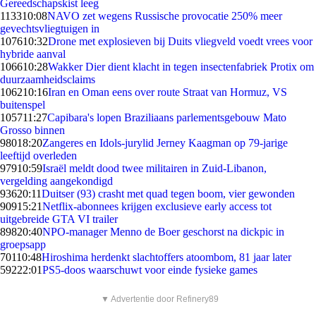
Gereedschapskist leeg
1133
10:08
NAVO zet wegens Russische provocatie 250% meer
gevechtsvliegtuigen in
1076
10:32
Drone met explosieven bij Duits vliegveld voedt vrees voor
hybride aanval
1066
10:28
Wakker Dier dient klacht in tegen insectenfabriek Protix om
duurzaamheidsclaims
1062
10:16
Iran en Oman eens over route Straat van Hormuz, VS
buitenspel
1057
11:27
Capibara's lopen Braziliaans parlementsgebouw Mato
Grosso binnen
980
18:20
Zangeres en Idols-jurylid Jerney Kaagman op 79-jarige
leeftijd overleden
979
10:59
Israël meldt dood twee militairen in Zuid-Libanon,
vergelding aangekondigd
936
20:11
Duitser (93) crasht met quad tegen boom, vier gewonden
909
15:21
Netflix-abonnees krijgen exclusieve early access tot
uitgebreide GTA VI trailer
898
20:40
NPO-manager Menno de Boer geschorst na dickpic in
groepsapp
701
10:48
Hiroshima herdenkt slachtoffers atoombom, 81 jaar later
592
22:01
PS5-doos waarschuwt voor einde fysieke games
▼ Advertentie door Refinery89