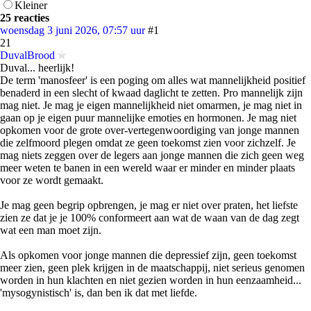
Kleiner
25 reacties
woensdag 3 juni 2026, 07:57 uur
#1
21
DuvalBrood
Duval... heerlijk!
De term 'manosfeer' is een poging om alles wat mannelijkheid positief
benaderd in een slecht of kwaad daglicht te zetten. Pro mannelijk zijn
mag niet. Je mag je eigen mannelijkheid niet omarmen, je mag niet in
gaan op je eigen puur mannelijke emoties en hormonen. Je mag niet
opkomen voor de grote over-vertegenwoordiging van jonge mannen
die zelfmoord plegen omdat ze geen toekomst zien voor zichzelf. Je
mag niets zeggen over de legers aan jonge mannen die zich geen weg
meer weten te banen in een wereld waar er minder en minder plaats
voor ze wordt gemaakt.
Je mag geen begrip opbrengen, je mag er niet over praten, het liefste
zien ze dat je je 100% conformeert aan wat de waan van de dag zegt
wat een man moet zijn.
Als opkomen voor jonge mannen die depressief zijn, geen toekomst
meer zien, geen plek krijgen in de maatschappij, niet serieus genomen
worden in hun klachten en niet gezien worden in hun eenzaamheid...
'mysogynistisch' is, dan ben ik dat met liefde.