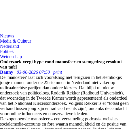
Nieuws
Media & Cultuur
Nederland
Politiek
Wetenschap
Onderzoek veegt hype rond manosfeer en stemgedrag resoluut
van tafel
Danny
03-06-2026 07:50
print
De 'manosfeer' laat zich vooralsnog niet terugzien in het stemhokje:
jonge mannen onder de 25 stemmen in Nederland niet vaker op
radicaalrechtse partijen dan oudere kiezers. Dat blijkt uit nieuw
onderzoek van politicoloog Roderik Rekker (Radboud Universiteit),
dat woensdag in de Tweede Kamer wordt gepresenteerd als onderdeel
van het Nationaal Kiezersonderzoek. Volgens Rekker is er "totaal geen
verband tussen jong zijn en radicaal rechts zijn", ondanks de aandacht
voor online influencers en conservatieve idealen.
De zogenoemde manosfeer – een verzameling podcasts, websites,
socialemedia-accounts en fora waarin mannelijkheid en de positie van