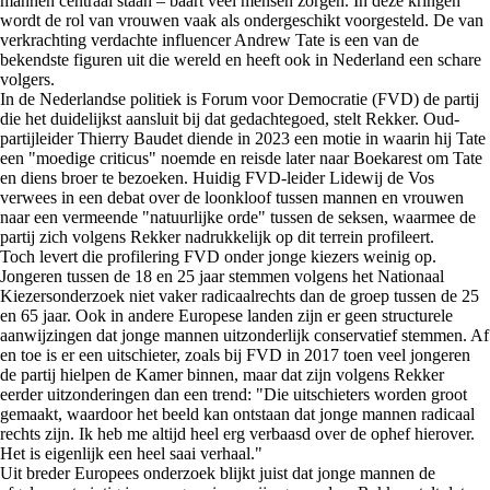
mannen centraal staan – baart veel mensen zorgen. In deze kringen
wordt de rol van vrouwen vaak als ondergeschikt voorgesteld. De van
verkrachting verdachte influencer Andrew Tate is een van de
bekendste figuren uit die wereld en heeft ook in Nederland een schare
volgers.
In de Nederlandse politiek is Forum voor Democratie (FVD) de partij
die het duidelijkst aansluit bij dat gedachtegoed, stelt Rekker. Oud-
partijleider Thierry Baudet diende in 2023 een motie in waarin hij Tate
een "moedige criticus" noemde en reisde later naar Boekarest om Tate
en diens broer te bezoeken. Huidig FVD-leider Lidewij de Vos
verwees in een debat over de loonkloof tussen mannen en vrouwen
naar een vermeende "natuurlijke orde" tussen de seksen, waarmee de
partij zich volgens Rekker nadrukkelijk op dit terrein profileert.
Toch levert die profilering FVD onder jonge kiezers weinig op.
Jongeren tussen de 18 en 25 jaar stemmen volgens het Nationaal
Kiezersonderzoek niet vaker radicaalrechts dan de groep tussen de 25
en 65 jaar. Ook in andere Europese landen zijn er geen structurele
aanwijzingen dat jonge mannen uitzonderlijk conservatief stemmen. Af
en toe is er een uitschieter, zoals bij FVD in 2017 toen veel jongeren
de partij hielpen de Kamer binnen, maar dat zijn volgens Rekker
eerder uitzonderingen dan een trend: "Die uitschieters worden groot
gemaakt, waardoor het beeld kan ontstaan dat jonge mannen radicaal
rechts zijn. Ik heb me altijd heel erg verbaasd over de ophef hierover.
Het is eigenlijk een heel saai verhaal."
Uit breder Europees onderzoek blijkt juist dat jonge mannen de