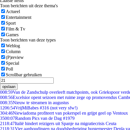
Laatste items
Toon berichten uit deze thema's
Actueel
Entertainment
Sport
Film & Tv
Games
Toon berichten van deze types
Weblog
Column
(P)review
Special
Poll
Scrollbar gebruiken
opslaan
0
08:59
Van de Zandschulp overleeft matchpoints, ook Griekspoor verde
0
08:56
Excelsior opent seizoen met ruime zege op promovendus Camb
0
08:35
Nieuw te streamen in augustus
12
06:54
VrijMiBabes #316 (not very sfw!)
3
04:46
Niewiadoma profiteert van pokerspel en grijpt geel op Ventoux
35
00:07
Random Pics van de Dag #1979
21
18:47
Italië hindert reizigers uit Spanje na migratiecrisis Ceuta
21
18:31
Vier aanhoudingen na doodsbedreiging burgemeester Depla v