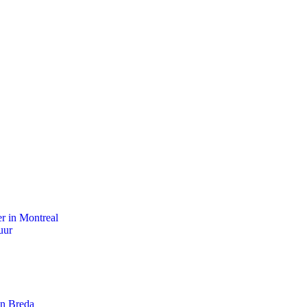
r in Montreal
uur
an Breda