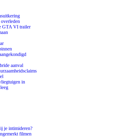
suitkering
d overleden
e GTA VI trailer
maan
ar
binnen
g aangekondigd
bride aanval
duurzaamheidsclaims
el
iegtuigen in
 leeg
ij je intimideren?
ongemerkt filmen