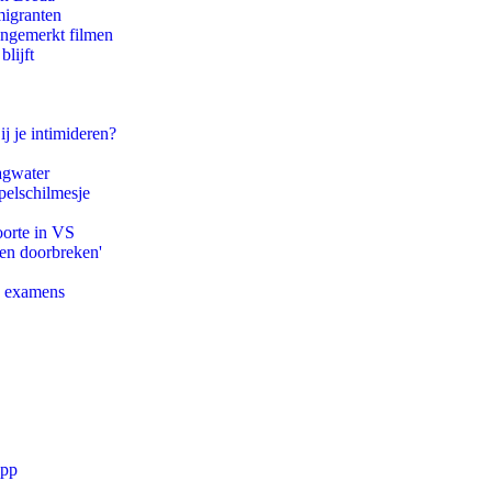
migranten
ongemerkt filmen
lijft
ij je intimideren?
agwater
pelschilmesje
oorte in VS
pen doorbreken'
e examens
app