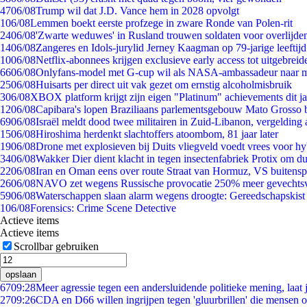
47
06/08
Trump wil dat J.D. Vance hem in 2028 opvolgt
1
06/08
Lemmen boekt eerste profzege in zware Ronde van Polen-rit
24
06/08
'Zwarte weduwes' in Rusland trouwen soldaten voor overlijden
14
06/08
Zangeres en Idols-jurylid Jerney Kaagman op 79-jarige leeftij
10
06/08
Netflix-abonnees krijgen exclusieve early access tot uitgebreid
66
06/08
Onlyfans-model met G-cup wil als NASA-ambassadeur naar 
25
06/08
Huisarts per direct uit vak gezet om ernstig alcoholmisbruik
3
06/08
XBOX platform krijgt zijn eigen "Platinum" achievements dit ja
12
06/08
Capibara's lopen Braziliaans parlementsgebouw Mato Grosso 
69
06/08
Israël meldt dood twee militairen in Zuid-Libanon, vergeldin
15
06/08
Hiroshima herdenkt slachtoffers atoombom, 81 jaar later
19
06/08
Drone met explosieven bij Duits vliegveld voedt vrees voor hy
34
06/08
Wakker Dier dient klacht in tegen insectenfabriek Protix om 
22
06/08
Iran en Oman eens over route Straat van Hormuz, VS buitensp
26
06/08
NAVO zet wegens Russische provocatie 250% meer gevechtsvl
59
06/08
Waterschappen slaan alarm wegens droogte: Gereedschapskist
1
06/08
Forensics: Crime Scene Detective
Actieve items
Actieve items
Scrollbar gebruiken
opslaan
67
09:28
Meer agressie tegen een andersluidende politieke mening, laat j
27
09:26
CDA en D66 willen ingrijpen tegen 'gluurbrillen' die mensen 