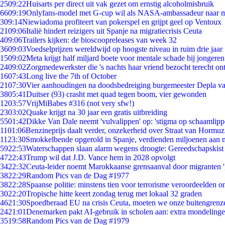
25
09:22
Huisarts per direct uit vak gezet om ernstig alcoholmisbruik
66
09:19
Onlyfans-model met G-cup wil als NASA-ambassadeur naar 
3
09:14
Niewiadoma profiteert van pokerspel en grijpt geel op Ventoux
21
09:06
Italië hindert reizigers uit Spanje na migratiecrisis Ceuta
4
09:06
Trailers kijken: de bioscoopreleases van week 32
36
09:03
Voedselprijzen wereldwijd op hoogste niveau in ruim drie jaar
15
09:02
Meta krijgt half miljard boete voor mentale schade bij jongeren
24
09:02
Zorgmedewerkster die 's nachts haar vriend bezocht terecht on
16
07:43
Long live the 7th of October
21
07:30
Vier aanhoudingen na doodsbedreiging burgemeester Depla v
38
05:41
Duitser (93) crasht met quad tegen boom, vier gewonden
12
03:57
VrijMiBabes #316 (not very sfw!)
23
03:02
Quake krijgt na 30 jaar een gratis uitbreiding
55
01:42
Dikke Van Dale neemt 'vulvalippen' op: 'stigma op schaamlip
11
01:06
Benzineprijs daalt verder, onzekerheid over Straat van Hormuz 
11
23:30
Smokkelbende opgerold in Spanje, verdienden miljoenen aan 
59
22:53
Waterschappen slaan alarm wegens droogte: Gereedschapskist
47
22:43
Trump wil dat J.D. Vance hem in 2028 opvolgt
34
22:32
Ceuta-leider noemt Marokkaanse grensaanval door migranten 
38
22:29
Random Pics van de Dag #1977
38
22:28
Spaanse politie: minstens tien voor terrorisme veroordeelden 
30
22:20
Tropische hitte keert zondag terug met lokaal 32 graden
46
21:30
Spoedberaad EU na crisis Ceuta, moeten we onze buitengrenz
24
21:01
Denemarken pakt AI-gebruik in scholen aan: extra mondeling
35
19:58
Random Pics van de Dag #1979