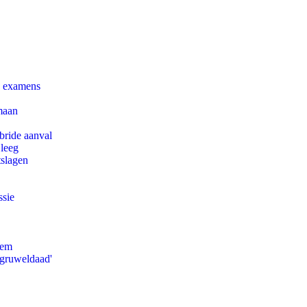
e examens
maan
bride aanval
 leeg
tslagen
ssie
eem
'gruweldaad'