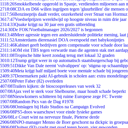
11
18:26
Smokkelbende opgerold in Spanje, verdienden miljoenen aan 
27
18:08
CDA en D66 willen ingrijpen tegen 'gluurbrillen' die mensen 
11
17:56
Benzineprijs daalt verder, onzekerheid over Straat van Hormuz b
36
17:47
Voedselprijzen wereldwijd op hoogste niveau in ruim drie jaar
23
14:33
Quake krijgt na 30 jaar een gratis uitbreiding
2
14:30
De FOK!Voetbalmanager 2026/2027 is begonnen
66
13:48
Meer agressie tegen een andersluidende politieke mening, laat j
31
11:52
Amsterdams dierenasiel DOA overspoeld met babykonijntjes
25
11:46
Kabinet geeft bedrijven geen compensatie voor schade door la
23
11:14
OM eist TBS tegen verwarde man die agenten stak met aardap
30
11:08
Tropische hitte keert zondag terug met lokaal 32 graden
30
10:12
Trump grijpt weer in op automatisch staatsburgerschap bij geb
55
09:51
Dikke Van Dale neemt 'vulvalippen' op: 'stigma op schaamlip
15
09:40
Meta krijgt half miljard boete voor mentale schade bij jongeren
24
09:37
Denemarken pakt AI-gebruik in scholen aan: extra mondeling
25
07/08
Peter Faber (82) overleden
4
07/08
Trailers kijken: de bioscoopreleases van week 32
0
07/08
Ajax veel te sterk voor Shelbourne, maar houdt schade beperkt
1
07/08
Nieuwkomers schitteren bij ruime Europese zege FC Twente
19
07/08
Random Pics van de Dag #1978
15
06/08
Ontslagen bij Halo Studios na Campaign Evolved
19
06/08
PS5-doos waarschuwt voor einde fysieke games
2
06/08
Le Court wint na nerveuze finale, Pieterse derde
29
06/08
NPO-manager Menno de Boer geschorst na dickpic in groeps
38
06/08
Duitser (93) crasht met quad tegen boom, vier gewonden