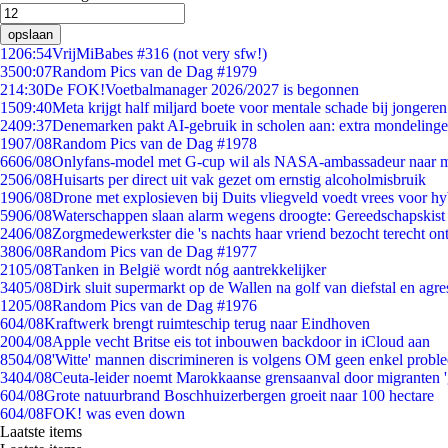
opslaan
12
06:54
VrijMiBabes #316 (not very sfw!)
35
00:07
Random Pics van de Dag #1979
2
14:30
De FOK!Voetbalmanager 2026/2027 is begonnen
15
09:40
Meta krijgt half miljard boete voor mentale schade bij jongeren
24
09:37
Denemarken pakt AI-gebruik in scholen aan: extra mondeling
19
07/08
Random Pics van de Dag #1978
66
06/08
Onlyfans-model met G-cup wil als NASA-ambassadeur naar 
25
06/08
Huisarts per direct uit vak gezet om ernstig alcoholmisbruik
19
06/08
Drone met explosieven bij Duits vliegveld voedt vrees voor hy
59
06/08
Waterschappen slaan alarm wegens droogte: Gereedschapskist
24
06/08
Zorgmedewerkster die 's nachts haar vriend bezocht terecht on
38
06/08
Random Pics van de Dag #1977
21
05/08
Tanken in België wordt nóg aantrekkelijker
34
05/08
Dirk sluit supermarkt op de Wallen na golf van diefstal en agre
12
05/08
Random Pics van de Dag #1976
6
04/08
Kraftwerk brengt ruimteschip terug naar Eindhoven
20
04/08
Apple vecht Britse eis tot inbouwen backdoor in iCloud aan
85
04/08
'Witte' mannen discrimineren is volgens OM geen enkel probl
34
04/08
Ceuta-leider noemt Marokkaanse grensaanval door migranten 
6
04/08
Grote natuurbrand Boschhuizerbergen groeit naar 100 hectare
6
04/08
FOK! was even down
Laatste items