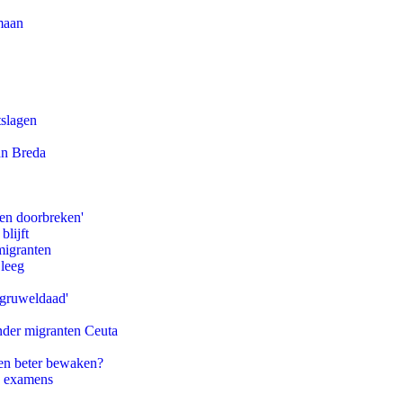
maan
tslagen
an Breda
pen doorbreken'
blijft
migranten
 leeg
'gruweldaad'
onder migranten Ceuta
en beter bewaken?
e examens