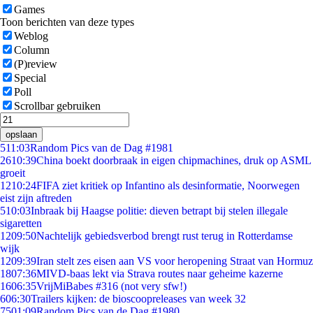
Games
Toon berichten van deze types
Weblog
Column
(P)review
Special
Poll
Scrollbar gebruiken
opslaan
5
11:03
Random Pics van de Dag #1981
26
10:39
China boekt doorbraak in eigen chipmachines, druk op ASML
groeit
12
10:24
FIFA ziet kritiek op Infantino als desinformatie, Noorwegen
eist zijn aftreden
5
10:03
Inbraak bij Haagse politie: dieven betrapt bij stelen illegale
sigaretten
12
09:50
Nachtelijk gebiedsverbod brengt rust terug in Rotterdamse
wijk
12
09:39
Iran stelt zes eisen aan VS voor heropening Straat van Hormuz
18
07:36
MIVD-baas lekt via Strava routes naar geheime kazerne
16
06:35
VrijMiBabes #316 (not very sfw!)
6
06:30
Trailers kijken: de bioscoopreleases van week 32
75
01:09
Random Pics van de Dag #1980