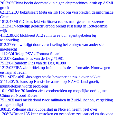
26
13:05
China boekt doorbraak in eigen chipmachines, druk op ASML
groeit
62
12:52
EU bekritiseert Meta en TikTok om verspreiden desinformatie
Ceuta
18
12:47
MIVD-baas lekt via Strava routes naar geheime kazerne
12
12:43
Nachtelijk gebiedsverbod brengt rust terug in Rotterdamse
wijk
41
12:39
XR blokkeert A12 ruim twee uur, agent gebeten bij
aanhouding
8
12:37
Vrouw krijgt door verwisseling het embryo van ander stel
ingebracht
11
12:30
Uitslag PSV - Fortuna Sittard
5
12:07
Random Pics van de Dag #1981
75
12:04
Random Pics van de Dag #1980
12
12:03
FIFA ziet kritiek op Infantino als desinformatie, Noorwegen
eist zijn aftreden
53
11:42
PostNL-bezorger steekt bewoner na ruzie over pakket
51
11:40
VS: kans op Russische aanval op NAVO-land groeit,
munitietekort wordt probleem
10
11:30
Hoe 30 landen zich voorbereiden op mogelijke oorlog met
China en Noord-Korea
75
11:03
Israël meldt dood twee militairen in Zuid-Libanon, vergelding
aangekondigd
3
08:25
Vollering slaat dubbelslag in Nice en neemt geel over
12
08:24
Broer 135 keer gestoken en gesneden: zes jaar cel en tbs voor