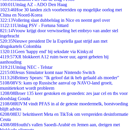
1
00:01
Uitslag AZ - ADO Den Haag
10
23:46
Hoe 30 landen zich voorbereiden op mogelijke oorlog met
China en Noord-Korea
3
22:13
Vollering slaat dubbelslag in Nice en neemt geel over
11
22:11
Uitslag PSV - Fortuna Sittard
8
21:14
Vrouw krijgt door verwisseling het embryo van ander stel
ingebracht
5
20:35
Nieuwe president De la Espriella gaat strijd aan met
drugskartels Colombia
13
20:11
Geen 'happy end' bij seksdate via Kinky.nl
41
19:57
XR blokkeert A12 ruim twee uur, agent gebeten bij
aanhouding
3
19:21
Uitslag NEC - Telstar
22
15:00
Jesus Simulator komt naar Nintendo Switch
31
13:26
Britney Spears: "Ik geloof dat ik heb gefaald als moeder"
51
08/08
VS: kans op Russische aanval op NAVO-land groeit,
munitietekort wordt probleem
12
08/08
Broer 135 keer gestoken en gesneden: zes jaar cel en tbs voor
doodslag Gouda
21
08/08
RIVM vindt PFAS in al de geteste moedermelk, borstvoeding
blijft advies
62
08/08
EU bekritiseert Meta en TikTok om verspreiden desinformatie
Ceuta
43
08/08
Houthi's vallen Saoedi-Arabië en Jemen aan, dreigen met
blokkade olieroute