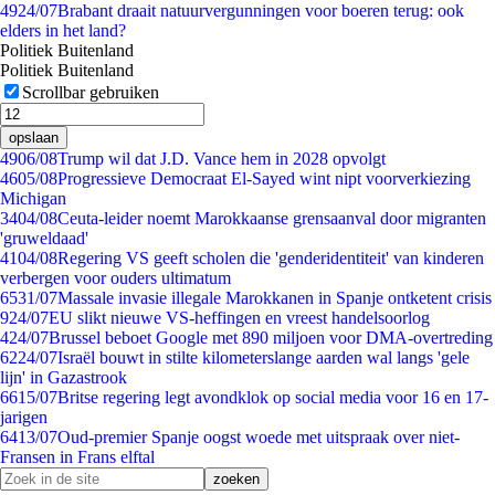
49
24/07
Brabant draait natuurvergunningen voor boeren terug: ook
elders in het land?
Politiek Buitenland
Politiek Buitenland
Scrollbar gebruiken
opslaan
49
06/08
Trump wil dat J.D. Vance hem in 2028 opvolgt
46
05/08
Progressieve Democraat El-Sayed wint nipt voorverkiezing
Michigan
34
04/08
Ceuta-leider noemt Marokkaanse grensaanval door migranten
'gruweldaad'
41
04/08
Regering VS geeft scholen die 'genderidentiteit' van kinderen
verbergen voor ouders ultimatum
65
31/07
Massale invasie illegale Marokkanen in Spanje ontketent crisis
9
24/07
EU slikt nieuwe VS-heffingen en vreest handelsoorlog
4
24/07
Brussel beboet Google met 890 miljoen voor DMA-overtreding
62
24/07
Israël bouwt in stilte kilometerslange aarden wal langs 'gele
lijn' in Gazastrook
66
15/07
Britse regering legt avondklok op social media voor 16 en 17-
jarigen
64
13/07
Oud-premier Spanje oogst woede met uitspraak over niet-
Fransen in Frans elftal