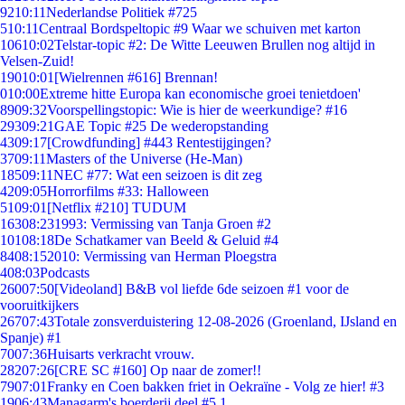
92
10:11
Nederlandse Politiek #725
5
10:11
Centraal Bordspeltopic #9 Waar we schuiven met karton
106
10:02
Telstar-topic #2: De Witte Leeuwen Brullen nog altijd in
Velsen-Zuid!
190
10:01
[Wielrennen #616] Brennan!
0
10:00
Extreme hitte Europa kan economische groei tenietdoen'
89
09:32
Voorspellingstopic: Wie is hier de weerkundige? #16
293
09:21
GAE Topic #25 De wederopstanding
43
09:17
[Crowdfunding] #443 Rentestijgingen?
37
09:11
Masters of the Universe (He-Man)
185
09:11
NEC #77: Wat een seizoen is dit zeg
42
09:05
Horrorfilms #33: Halloween
51
09:01
[Netflix #210] TUDUM
163
08:23
1993: Vermissing van Tanja Groen #2
101
08:18
De Schatkamer van Beeld & Geluid #4
84
08:15
2010: Vermissing van Herman Ploegstra
4
08:03
Podcasts
260
07:50
[Videoland] B&B vol liefde 6de seizoen #1 voor de
vooruitkijkers
267
07:43
Totale zonsverduistering 12-08-2026 (Groenland, IJsland en
Spanje) #1
70
07:36
Huisarts verkracht vrouw.
282
07:26
[CRE SC #160] Op naar de zomer!!
79
07:01
Franky en Coen bakken friet in Oekraïne - Volg ze hier! #3
19
06:43
Managarm's boerderij deel #5.1