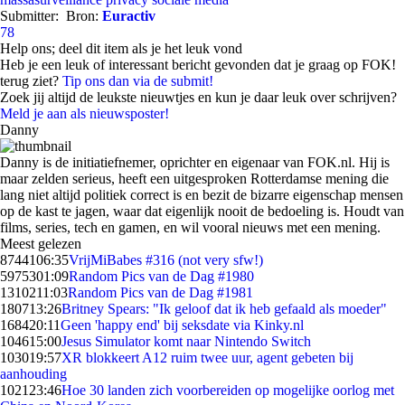
Submitter:
Bron:
Euractiv
78
Help ons; deel dit item als je het leuk vond
Heb je een leuk of interessant bericht gevonden dat je graag op FOK!
terug ziet?
Tip ons dan via de submit!
Zoek jij altijd de leukste nieuwtjes en kun je daar leuk over schrijven?
Meld je aan als nieuwsposter!
Danny
Danny is de initiatiefnemer, oprichter en eigenaar van FOK.nl. Hij is
maar zelden serieus, heeft een uitgesproken Rotterdamse mening die
lang niet altijd politiek correct is en bezit de bizarre eigenschap mensen
op de kast te jagen, waar dat eigenlijk nooit de bedoeling is. Houdt van
films, series, tech en gamen, en wil vooral nieuws met een mening.
Meest gelezen
87441
06:35
VrijMiBabes #316 (not very sfw!)
59753
01:09
Random Pics van de Dag #1980
13102
11:03
Random Pics van de Dag #1981
1807
13:26
Britney Spears: "Ik geloof dat ik heb gefaald als moeder"
1684
20:11
Geen 'happy end' bij seksdate via Kinky.nl
1046
15:00
Jesus Simulator komt naar Nintendo Switch
1030
19:57
XR blokkeert A12 ruim twee uur, agent gebeten bij
aanhouding
1021
23:46
Hoe 30 landen zich voorbereiden op mogelijke oorlog met