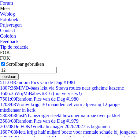
Forum
Meer
Weblog
Fotoboek
Prijsvragen
Contact
Colofon
Feedback
Tip de redactie
FOK!
FOK!
Scrollbar gebruiken
opslaan
5
11:03
Random Pics van de Dag #1981
18
07:36
MIVD-baas lekt via Strava routes naar geheime kazerne
16
06:35
VrijMiBabes #316 (not very sfw!)
75
01:09
Random Pics van de Dag #1980
12
08/08
Vrouw krijgt 30 maanden cel voor afpersing 12-jarige
misdienaar in kerk
53
08/08
PostNL-bezorger steekt bewoner na ruzie over pakket
35
08/08
Random Pics van de Dag #1979
2
07/08
De FOK!Voetbalmanager 2026/2027 is begonnen
16
07/08
Meta krijgt half miljard boete voor mentale schade bij jongeren