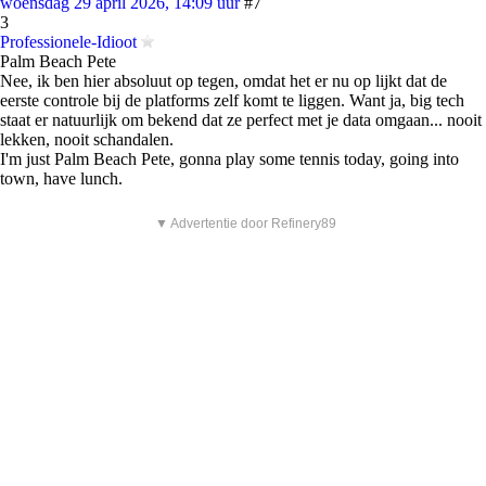
woensdag 29 april 2026, 14:09 uur
#7
3
Professionele-Idioot
Palm Beach Pete
Nee, ik ben hier absoluut op tegen, omdat het er nu op lijkt dat de
eerste controle bij de platforms zelf komt te liggen. Want ja, big tech
staat er natuurlijk om bekend dat ze perfect met je data omgaan... nooit
lekken, nooit schandalen.
I'm just Palm Beach Pete, gonna play some tennis today, going into
town, have lunch.
▼ Advertentie door Refinery89