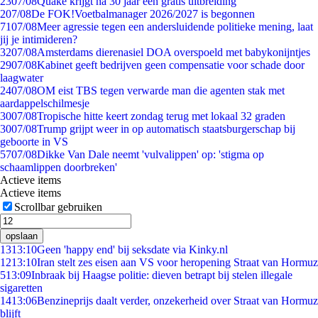
23
07/08
Quake krijgt na 30 jaar een gratis uitbreiding
2
07/08
De FOK!Voetbalmanager 2026/2027 is begonnen
71
07/08
Meer agressie tegen een andersluidende politieke mening, laat
jij je intimideren?
32
07/08
Amsterdams dierenasiel DOA overspoeld met babykonijntjes
29
07/08
Kabinet geeft bedrijven geen compensatie voor schade door
laagwater
24
07/08
OM eist TBS tegen verwarde man die agenten stak met
aardappelschilmesje
30
07/08
Tropische hitte keert zondag terug met lokaal 32 graden
30
07/08
Trump grijpt weer in op automatisch staatsburgerschap bij
geboorte in VS
57
07/08
Dikke Van Dale neemt 'vulvalippen' op: 'stigma op
schaamlippen doorbreken'
Actieve items
Actieve items
Scrollbar gebruiken
opslaan
13
13:10
Geen 'happy end' bij seksdate via Kinky.nl
12
13:10
Iran stelt zes eisen aan VS voor heropening Straat van Hormuz
5
13:09
Inbraak bij Haagse politie: dieven betrapt bij stelen illegale
sigaretten
14
13:06
Benzineprijs daalt verder, onzekerheid over Straat van Hormuz
blijft