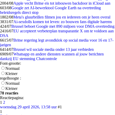
20
04/08
Apple vecht Britse eis tot inbouwen backdoor in iCloud aan
6
03/08
Google zet AI-bewerktool Google Earth na overtreding
beleidsregels direct stop
18
02/08
Meta's gluurbrillen filmen jou en iedereen om je heen overal
38
31/07
Ai-sexdolls komen tot leven: zo bouwen fans digitale harems
4
24/07
Brussel beboet Google met 890 miljoen voor DMA-overtreding
24
16/07
EU accepteert verbeterplan transparantie X om te voldoen aan
DSA
66
15/07
Britse regering legt avondklok op social media voor 16 en 17-
jarigen
64
14/07
Brussel wil sociale media onder 13 jaar verbieden
69
09/07
Whatsapp en andere diensten scannen al jouw berichten
dankzij EU stemming Chatcontrole
Font-grootte:
Normaal
Kleiner
regelhoogte :
Normaal
Kleiner
78 reacties
Reactiepagina:
1
2
woensdag 29 april 2026, 13:58 uur
#1
1