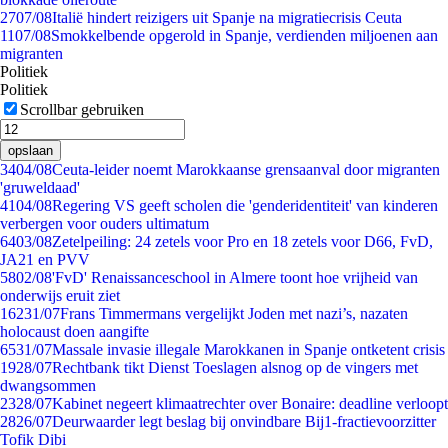
27
07/08
Italië hindert reizigers uit Spanje na migratiecrisis Ceuta
11
07/08
Smokkelbende opgerold in Spanje, verdienden miljoenen aan
migranten
Politiek
Politiek
Scrollbar gebruiken
opslaan
34
04/08
Ceuta-leider noemt Marokkaanse grensaanval door migranten
'gruweldaad'
41
04/08
Regering VS geeft scholen die 'genderidentiteit' van kinderen
verbergen voor ouders ultimatum
64
03/08
Zetelpeiling: 24 zetels voor Pro en 18 zetels voor D66, FvD,
JA21 en PVV
58
02/08
'FvD' Renaissanceschool in Almere toont hoe vrijheid van
onderwijs eruit ziet
162
31/07
Frans Timmermans vergelijkt Joden met nazi’s, nazaten
holocaust doen aangifte
65
31/07
Massale invasie illegale Marokkanen in Spanje ontketent crisis
19
28/07
Rechtbank tikt Dienst Toeslagen alsnog op de vingers met
dwangsommen
23
28/07
Kabinet negeert klimaatrechter over Bonaire: deadline verloopt
28
26/07
Deurwaarder legt beslag bij onvindbare Bij1-fractievoorzitter
Tofik Dibi