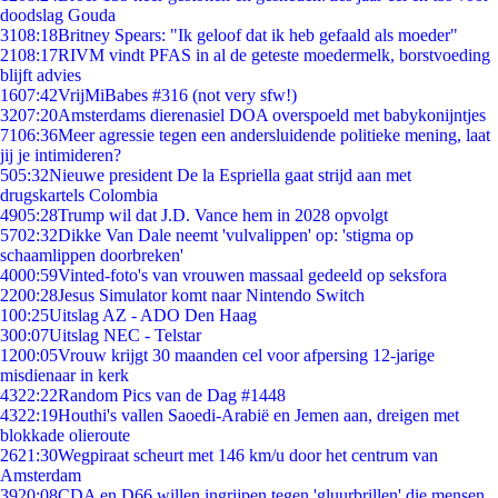
doodslag Gouda
31
08:18
Britney Spears: "Ik geloof dat ik heb gefaald als moeder"
21
08:17
RIVM vindt PFAS in al de geteste moedermelk, borstvoeding
blijft advies
16
07:42
VrijMiBabes #316 (not very sfw!)
32
07:20
Amsterdams dierenasiel DOA overspoeld met babykonijntjes
71
06:36
Meer agressie tegen een andersluidende politieke mening, laat
jij je intimideren?
5
05:32
Nieuwe president De la Espriella gaat strijd aan met
drugskartels Colombia
49
05:28
Trump wil dat J.D. Vance hem in 2028 opvolgt
57
02:32
Dikke Van Dale neemt 'vulvalippen' op: 'stigma op
schaamlippen doorbreken'
40
00:59
Vinted-foto's van vrouwen massaal gedeeld op seksfora
22
00:28
Jesus Simulator komt naar Nintendo Switch
1
00:25
Uitslag AZ - ADO Den Haag
3
00:07
Uitslag NEC - Telstar
12
00:05
Vrouw krijgt 30 maanden cel voor afpersing 12-jarige
misdienaar in kerk
43
22:22
Random Pics van de Dag #1448
43
22:19
Houthi's vallen Saoedi-Arabië en Jemen aan, dreigen met
blokkade olieroute
26
21:30
Wegpiraat scheurt met 146 km/u door het centrum van
Amsterdam
39
20:08
CDA en D66 willen ingrijpen tegen 'gluurbrillen' die mensen