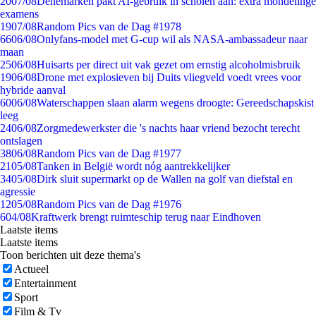
20
07/08
Denemarken pakt AI-gebruik in scholen aan: extra mondelinge
examens
19
07/08
Random Pics van de Dag #1978
66
06/08
Onlyfans-model met G-cup wil als NASA-ambassadeur naar
maan
25
06/08
Huisarts per direct uit vak gezet om ernstig alcoholmisbruik
19
06/08
Drone met explosieven bij Duits vliegveld voedt vrees voor
hybride aanval
60
06/08
Waterschappen slaan alarm wegens droogte: Gereedschapskist
leeg
24
06/08
Zorgmedewerkster die 's nachts haar vriend bezocht terecht
ontslagen
38
06/08
Random Pics van de Dag #1977
21
05/08
Tanken in België wordt nóg aantrekkelijker
34
05/08
Dirk sluit supermarkt op de Wallen na golf van diefstal en
agressie
12
05/08
Random Pics van de Dag #1976
6
04/08
Kraftwerk brengt ruimteschip terug naar Eindhoven
Laatste items
Laatste items
Toon berichten uit deze thema's
Actueel
Entertainment
Sport
Film & Tv