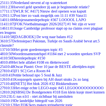
251
11:35
Nederland stevent af op watertekort
10
11:23
Hoeveel geld spendeer jij aan je beginnende relatie?
177
11:17
[WLR SC #417] Nieuw deel openen was kaputt
129
11:12
Post hier zo vaak mogelijk om 11:11 #39 Vanz11
140
11:08
Meisjesnamenlepeltopic #367 LOOOOL LAPO
114
11:07
[FOK!Voetbalmanager 2026/2027] #1 We zijn er weer
146
11:01
Jonge Cambridge professor stapt op na claims over plagiaat
en leugens
114
10:58
[DAGBOEK] De weg naar balans #12
36
10:57
Defensiepact Pakistan, Turkije en Saudi-Arabië bevat art.5
clausule?
137
10:50
Het grote goedemorgen topic #3
48
10:50
Woordensamenstelspel #1184 met 2 woorden spreken SVP
41
10:50
Dierenlepeltopic #150
40
10:49
Het hele alfabet #108 en 4letterwoord
254
10:48
Oscar Piastri: Over 10 jaar de BESTE allertijden-topic
278
10:45
[F1 SC] Get a Room #4
14
10:41
Petitie behoud npo 5 Soul & Jazz
126
10:41
Koopzegels sparen bij AH duurt straks 2x zo lang
271
10:40
[NET5] Het blok 2026 #32 Blokkendozen
279
10:33
Het enige echte LEGO-topic #45 LEGOOOOOOOOOOO
128
10:26
[SBS6] De Bondgenoten #318 Een klein kusje moet kunnen
2
10:23
LG nas n1t1 - niet zichtbaar bij aansluiten
104
10:19
De landelijke hittegolf van 2026
232
10:12
Het FOK!kers maken teringherrie topic