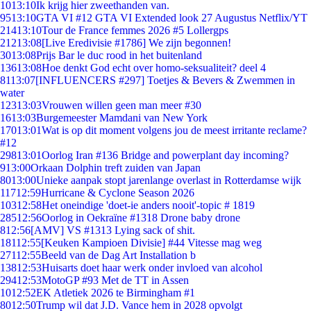
10
13:10
Ik krijg hier zweethanden van.
95
13:10
GTA VI #12 GTA VI Extended look 27 Augustus Netflix/YT
214
13:10
Tour de France femmes 2026 #5 Lollergps
212
13:08
[Live Eredivisie #1786] We zijn begonnen!
30
13:08
Prijs Bar le duc rood in het buitenland
136
13:08
Hoe denkt God echt over homo-seksualiteit? deel 4
81
13:07
[INFLUENCERS #297] Toetjes & Bevers & Zwemmen in
water
123
13:03
Vrouwen willen geen man meer #30
16
13:03
Burgemeester Mamdani van New York
170
13:01
Wat is op dit moment volgens jou de meest irritante reclame?
#12
298
13:01
Oorlog Iran #136 Bridge and powerplant day incoming?
9
13:00
Orkaan Dolphin treft zuiden van Japan
80
13:00
Unieke aanpak stopt jarenlange overlast in Rotterdamse wijk
117
12:59
Hurricane & Cyclone Season 2026
103
12:58
Het oneindige 'doet-ie anders nooit'-topic # 1819
285
12:56
Oorlog in Oekraïne #1318 Drone baby drone
8
12:56
[AMV] VS #1313 Lying sack of shit.
181
12:55
[Keuken Kampioen Divisie] #44 Vitesse mag weg
271
12:55
Beeld van de Dag Art Installation b
138
12:53
Huisarts doet haar werk onder invloed van alcohol
294
12:53
MotoGP #93 Met de TT in Assen
10
12:52
EK Atletiek 2026 te Birmingham #1
80
12:50
Trump wil dat J.D. Vance hem in 2028 opvolgt