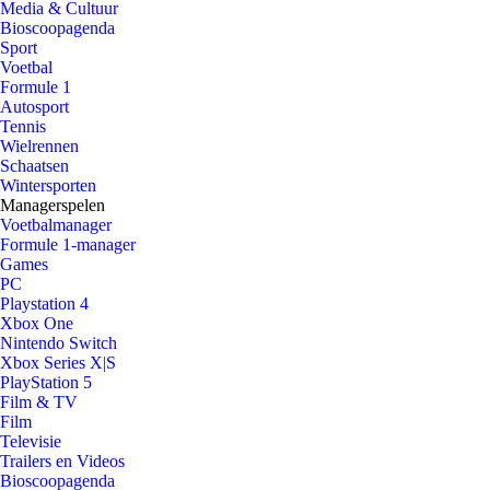
Media & Cultuur
Bioscoopagenda
Sport
Voetbal
Formule 1
Autosport
Tennis
Wielrennen
Schaatsen
Wintersporten
Managerspelen
Voetbalmanager
Formule 1-manager
Games
PC
Playstation 4
Xbox One
Nintendo Switch
Xbox Series X|S
PlayStation 5
Film & TV
Film
Televisie
Trailers en Videos
Bioscoopagenda