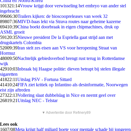
China en Noord-Korea
1013
21:14
Vrouw krijgt door verwisseling het embryo van ander stel
ingebracht
996
06:30
Trailers kijken: de bioscoopreleases van week 32
898
07:36
MIVD-baas lekt via Strava routes naar geheime kazerne
694
10:39
China boekt doorbraak in eigen chipmachines, druk op
ASML groeit
591
20:35
Nieuwe president De la Espriella gaat strijd aan met
drugskartels Colombia
520
09:39
Iran stelt zes eisen aan VS voor heropening Straat van
Hormuz
480
09:50
Nachtelijk gebiedsverbod brengt rust terug in Rotterdamse
wijk
429
10:03
Inbraak bij Haagse politie: dieven betrapt bij stelen illegale
sigaretten
418
22:11
Uitslag PSV - Fortuna Sittard
414
10:24
FIFA ziet kritiek op Infantino als desinformatie, Noorwegen
eist zijn aftreden
273
22:13
Vollering slaat dubbelslag in Nice en neemt geel over
268
19:21
Uitslag NEC - Telstar
▼ Advertentie door Refinery89
Lees ook
16
07/08
Meta krijgt half miljard boete voor mentale schade bij jongeren