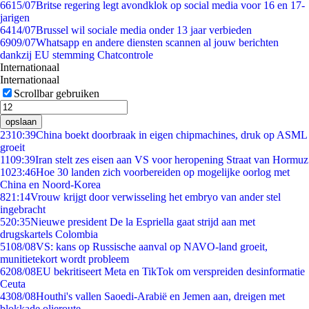
66
15/07
Britse regering legt avondklok op social media voor 16 en 17-
jarigen
64
14/07
Brussel wil sociale media onder 13 jaar verbieden
69
09/07
Whatsapp en andere diensten scannen al jouw berichten
dankzij EU stemming Chatcontrole
Internationaal
Internationaal
Scrollbar gebruiken
opslaan
23
10:39
China boekt doorbraak in eigen chipmachines, druk op ASML
groeit
11
09:39
Iran stelt zes eisen aan VS voor heropening Straat van Hormuz
10
23:46
Hoe 30 landen zich voorbereiden op mogelijke oorlog met
China en Noord-Korea
8
21:14
Vrouw krijgt door verwisseling het embryo van ander stel
ingebracht
5
20:35
Nieuwe president De la Espriella gaat strijd aan met
drugskartels Colombia
51
08/08
VS: kans op Russische aanval op NAVO-land groeit,
munitietekort wordt probleem
62
08/08
EU bekritiseert Meta en TikTok om verspreiden desinformatie
Ceuta
43
08/08
Houthi's vallen Saoedi-Arabië en Jemen aan, dreigen met
blokkade olieroute