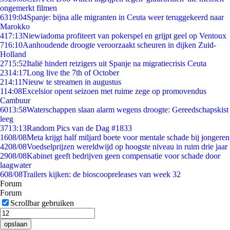
ongemerkt filmen
63
19:04
Spanje: bijna alle migranten in Ceuta weer teruggekeerd naar
Marokko
4
17:13
Niewiadoma profiteert van pokerspel en grijpt geel op Ventoux
7
16:10
Aanhoudende droogte veroorzaakt scheuren in dijken Zuid-
Holland
27
15:52
Italië hindert reizigers uit Spanje na migratiecrisis Ceuta
23
14:17
Long live the 7th of October
2
14:11
Nieuw te streamen in augustus
1
14:08
Excelsior opent seizoen met ruime zege op promovendus
Cambuur
60
13:58
Waterschappen slaan alarm wegens droogte: Gereedschapskist
leeg
37
13:13
Random Pics van de Dag #1833
16
08/08
Meta krijgt half miljard boete voor mentale schade bij jongeren
42
08/08
Voedselprijzen wereldwijd op hoogste niveau in ruim drie jaar
29
08/08
Kabinet geeft bedrijven geen compensatie voor schade door
laagwater
6
08/08
Trailers kijken: de bioscoopreleases van week 32
Forum
Forum
Scrollbar gebruiken
opslaan