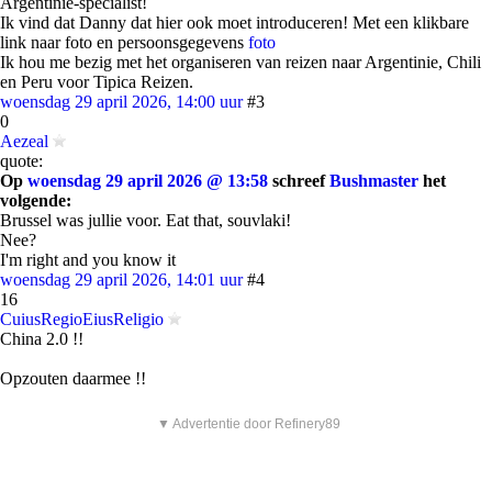
Argentinie-specialist!
Ik vind dat Danny dat hier ook moet introduceren! Met een klikbare
link naar foto en persoonsgegevens
foto
Ik hou me bezig met het organiseren van reizen naar Argentinie, Chili
en Peru voor Tipica Reizen.
woensdag 29 april 2026, 14:00 uur
#3
0
Aezeal
quote:
Op
woensdag 29 april 2026 @ 13:58
schreef
Bushmaster
het
volgende:
Brussel was jullie voor. Eat that, souvlaki!
Nee?
I'm right and you know it
woensdag 29 april 2026, 14:01 uur
#4
16
CuiusRegioEiusReligio
China 2.0 !!
Opzouten daarmee !!
▼ Advertentie door Refinery89