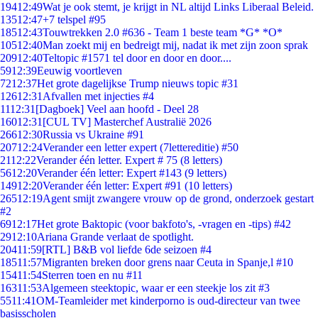
194
12:49
Wat je ook stemt, je krijgt in NL altijd Links Liberaal Beleid.
135
12:47
+7 telspel #95
185
12:43
Touwtrekken 2.0 #636 - Team 1 beste team *G* *O*
105
12:40
Man zoekt mij en bedreigt mij, nadat ik met zijn zoon sprak
209
12:40
Teltopic #1571 tel door en door en door....
59
12:39
Eeuwig voortleven
72
12:37
Het grote dagelijkse Trump nieuws topic #31
126
12:31
Afvallen met injecties #4
11
12:31
[Dagboek] Veel aan hoofd - Deel 28
160
12:31
[CUL TV] Masterchef Australië 2026
266
12:30
Russia vs Ukraine #91
207
12:24
Verander een letter expert (7lettereditie) #50
21
12:22
Verander één letter. Expert # 75 (8 letters)
56
12:20
Verander één letter: Expert #143 (9 letters)
149
12:20
Verander één letter: Expert #91 (10 letters)
265
12:19
Agent smijt zwangere vrouw op de grond, onderzoek gestart
#2
69
12:17
Het grote Baktopic (voor bakfoto's, -vragen en -tips) #42
29
12:10
Ariana Grande verlaat de spotlight.
204
11:59
[RTL] B&B vol liefde 6de seizoen #4
185
11:57
Migranten breken door grens naar Ceuta in Spanje,l #10
154
11:54
Sterren toen en nu #11
163
11:53
Algemeen steektopic, waar er een steekje los zit #3
55
11:41
OM-Teamleider met kinderporno is oud-directeur van twee
basisscholen