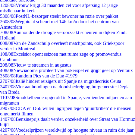
12
08/08
Vrouw krijgt 30 maanden cel voor afpersing 12-jarige
misdienaar in kerk
53
08/08
PostNL-bezorger steekt bewoner na ruzie over pakket
26
08/08
Wegpiraat scheurt met 146 km/u door het centrum van
Amsterdam
7
08/08
Aanhoudende droogte veroorzaakt scheuren in dijken Zuid-
Holland
0
08/08
Van de Zandschulp overleeft matchpoints, ook Griekspoor
verder in Montreal
1
08/08
Excelsior opent seizoen met ruime zege op promovendus
Cambuur
2
08/08
Nieuw te streamen in augustus
4
08/08
Niewiadoma profiteert van pokerspel en grijpt geel op Ventoux
35
08/08
Random Pics van de Dag #1979
27
07/08
Italië hindert reizigers uit Spanje na migratiecrisis Ceuta
24
07/08
Vier aanhoudingen na doodsbedreiging burgemeester Depla
van Breda
11
07/08
Smokkelbende opgerold in Spanje, verdienden miljoenen aan
migranten
39
07/08
CDA en D66 willen ingrijpen tegen 'gluurbrillen' die mensen
ongemerkt filmen
14
07/08
Benzineprijs daalt verder, onzekerheid over Straat van Hormuz
blijft
42
07/08
Voedselprijzen wereldwijd op hoogste niveau in ruim drie jaar