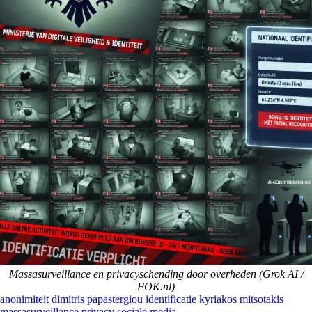
Massasurveillance en privacyschending door overheden (Grok AI /
FOK.nl)
anonimiteit
dimitris papastergiou
identificatie
kyriakos mitsotakis
massasurveillance
privacy
sociale media