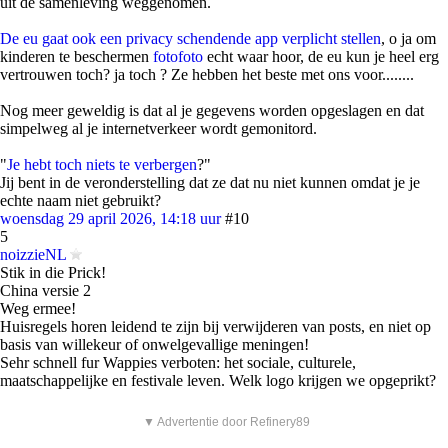
uit de samenleving weggenomen.
De eu gaat ook een privacy schendende app verplicht stellen
, o ja om
kinderen te beschermen
foto
foto
echt waar hoor, de eu kun je heel erg
vertrouwen toch? ja toch ? Ze hebben het beste met ons voor........
Nog meer geweldig is dat al je gegevens worden opgeslagen en dat
simpelweg al je internetverkeer wordt gemonitord.
"
Je hebt toch niets te verbergen
?"
Jij bent in de veronderstelling dat ze dat nu niet kunnen omdat je je
echte naam niet gebruikt?
woensdag 29 april 2026, 14:18 uur
#10
5
noizzieNL
Stik in die Prick!
China versie 2
Weg ermee!
Huisregels horen leidend te zijn bij verwijderen van posts, en niet op
basis van willekeur of onwelgevallige meningen!
Sehr schnell fur Wappies verboten: het sociale, culturele,
maatschappelijke en festivale leven. Welk logo krijgen we opgeprikt?
▼ Advertentie door Refinery89