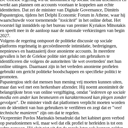
werkt aan plannen om accounts voortaan te koppelen aan echte
identiteiten. Dat zei de minister van Digitale Governance, Dimitris
Papastergiou, tijdens het Delphi Economic Forum in Athene, waar hij
waarschuwde voor toenemende "
toxiciteit
" in het online debat. Het
voorstel ligt inmiddels op het bureau van premier Kyriakos Mitsotakis
en speelt mee in de aanloop naar de nationale verkiezingen van begin
2027.
Volgens de regering ontspoort de politieke discussie op sociale
platforms regelmatig in gecoördineerde intimidatie, bedreigingen,
nepnieuws en haatzaaierij door anonieme accounts. In meerdere
gevallen is het de Griekse politie niet gelukt om gebruikers te
identificeren die volgens de autoriteiten 'de wet overtreden' met hun
online uitingen. Daarnaast zijn in het verleden anonieme profielen
gebruikt om gericht politieke boodschappen en specifieke politici te
promoten.
Papastergiou stelt dat mensen hun mening vrij moeten kunnen uiten,
maar dan wel met een herkenbare afzender. Hij noemt anonimiteit de
belangrijkste bron van online vergiftiging, omdat "
iedereen op sociale
media een ander kan besmeuren en karaktermoord kan plegen zonder
gevolgen
". De minister vindt dat platformen verplicht moeten worden
om de identiteit van hun gebruikers te verifiëren en zegt dat er "
veel
technische manieren
" zijn om dat te regelen.
Vicepremier Pavlos Marinakis benadrukt dat het kabinet geen verbod
op pseudoniemen wil, maar wel dat elk profiel te herleiden is tot een