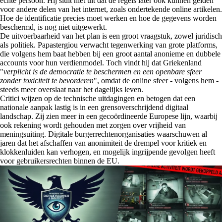
echte persoon. Hij sluit niet uit dat de regels later ook kunnen gelden
voor andere delen van het internet, zoals ondertekende online artikelen.
Hoe de identificatie precies moet werken en hoe de gegevens worden
beschermd, is nog niet uitgewerkt.
De uitvoerbaarheid van het plan is een groot vraagstuk, zowel juridisch
als politiek. Papastergiou verwacht tegenwerking van grote platforms,
die volgens hem baat hebben bij een groot aantal anonieme en dubbele
accounts voor hun verdienmodel. Toch vindt hij dat Griekenland
"
verplicht is de democratie te beschermen en een openbare sfeer
zonder toxiciteit te bevorderen
", omdat de online sfeer - volgens hem -
steeds meer overslaat naar het dagelijks leven.
Critici wijzen op de technische uitdagingen en betogen dat een
nationale aanpak lastig is in een grensoverschrijdend digitaal
landschap. Zij zien meer in een gecoördineerde Europese lijn, waarbij
ook rekening wordt gehouden met zorgen over vrijheid van
meningsuiting. Digitale burgerrechtenorganisaties waarschuwen al
jaren dat het afschaffen van anonimiteit de drempel voor kritiek en
klokkenluiden kan verhogen, en mogelijk ingrijpende gevolgen heeft
voor gebruikersrechten binnen de EU.