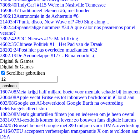
78
06:40
[IndyCar] #115 We're in Nashville Tennessee
169
06:37
Traditioneel tekenen #6; met honden
34
06:12
Astronomie in de Achtertuin #6
214
03:47
Punk, disco, New Wave of? #60 Sing along...
73
02:44
Spaanstalige nummers #34 A que calor nos pasaremos por el
verano?
78
02:42
PDC Nieuws #15: Matchfixing
46
02:35
Chinese Politiek #1 - Het Pad van de Draak
282
02:24
Post hier pas overleden muzikanten #32
28
02:19
De Avondetappe #177 - Bijna voorbij :(
Digital & Games
Digital & Games
Scrollbar gebruiken
opslaan
16
07/08
Meta krijgt half miljard boete voor mentale schade bij jongeren
20
04/08
Apple vecht Britse eis tot inbouwen backdoor in iCloud aan
6
03/08
Google zet AI-bewerktool Google Earth na overtreding
beleidsregels direct stop
18
02/08
Meta's gluurbrillen filmen jou en iedereen om je heen overal
38
31/07
Ai-sexdolls komen tot leven: zo bouwen fans digitale harems
4
24/07
Brussel beboet Google met 890 miljoen voor DMA-overtreding
24
16/07
EU accepteert verbeterplan transparantie X om te voldoen aan
DSA