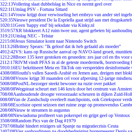
3
22:13
Vollering slaat dubbelslag in Nice en neemt geel over
9
22:11
Uitslag PSV - Fortuna Sittard
4
21:14
Vrouw krijgt door verwisseling het embryo van ander stel ingeb
5
20:35
Nieuwe president De la Espriella gaat strijd aan met drugskarte
10
20:11
Geen 'happy end' bij seksdate via Kinky.nl
35
19:57
XR blokkeert A12 ruim twee uur, agent gebeten bij aanhoudin
3
19:21
Uitslag NEC - Telstar
22
15:00
Jesus Simulator komt naar Nintendo Switch
31
13:26
Britney Spears: "Ik geloof dat ik heb gefaald als moeder"
49
12:42
VS: kans op Russische aanval op NAVO-land groeit, munitiet
12
12:28
Broer 135 keer gestoken en gesneden: zes jaar cel en tbs voo
21
12:17
RIVM vindt PFAS in al de geteste moedermelk, borstvoeding bl
59
10:16
EU bekritiseert Meta en TikTok om verspreiden desinformatie
43
08/08
Houthi's vallen Saoedi-Arabië en Jemen aan, dreigen met blok
12
08/08
Vrouw krijgt 30 maanden cel voor afpersing 12-jarige misdiena
50
08/08
PostNL-bezorger steekt bewoner na ruzie over pakket
26
08/08
Wegpiraat scheurt met 146 km/u door het centrum van Amste
7
08/08
Aanhoudende droogte veroorzaakt scheuren in dijken Zuid-Hol
0
08/08
Van de Zandschulp overleeft matchpoints, ook Griekspoor verde
1
08/08
Excelsior opent seizoen met ruime zege op promovendus Camb
2
08/08
Nieuw te streamen in augustus
4
08/08
Niewiadoma profiteert van pokerspel en grijpt geel op Ventoux
35
08/08
Random Pics van de Dag #1979
27
07/08
Italië hindert reizigers uit Spanje na migratiecrisis Ceuta
24
07/08
Vier aanhoudingen na doodsbedreiging burgemeester Depla v