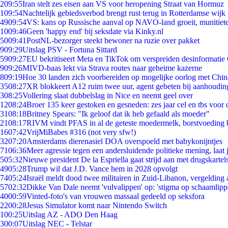
2
09:55
Iran stelt zes eisen aan VS voor heropening Straat van Hormuz
1
09:54
Nachtelijk gebiedsverbod brengt rust terug in Rotterdamse wijk
49
09:54
VS: kans op Russische aanval op NAVO-land groeit, munitiet
10
09:46
Geen 'happy end' bij seksdate via Kinky.nl
50
09:41
PostNL-bezorger steekt bewoner na ruzie over pakket
9
09:29
Uitslag PSV - Fortuna Sittard
59
09:27
EU bekritiseert Meta en TikTok om verspreiden desinformatie
9
09:26
MIVD-baas lekt via Strava routes naar geheime kazerne
8
09:19
Hoe 30 landen zich voorbereiden op mogelijke oorlog met Chi
35
08:27
XR blokkeert A12 ruim twee uur, agent gebeten bij aanhoudin
3
08:25
Vollering slaat dubbelslag in Nice en neemt geel over
12
08:24
Broer 135 keer gestoken en gesneden: zes jaar cel en tbs voo
31
08:18
Britney Spears: "Ik geloof dat ik heb gefaald als moeder"
21
08:17
RIVM vindt PFAS in al de geteste moedermelk, borstvoeding bl
16
07:42
VrijMiBabes #316 (not very sfw!)
32
07:20
Amsterdams dierenasiel DOA overspoeld met babykonijntjes
71
06:36
Meer agressie tegen een andersluidende politieke mening, laat j
5
05:32
Nieuwe president De la Espriella gaat strijd aan met drugskarte
49
05:28
Trump wil dat J.D. Vance hem in 2028 opvolgt
74
05:24
Israël meldt dood twee militairen in Zuid-Libanon, vergeldin
57
02:32
Dikke Van Dale neemt 'vulvalippen' op: 'stigma op schaamlip
40
00:59
Vinted-foto's van vrouwen massaal gedeeld op seksfora
22
00:28
Jesus Simulator komt naar Nintendo Switch
1
00:25
Uitslag AZ - ADO Den Haag
3
00:07
Uitslag NEC - Telstar