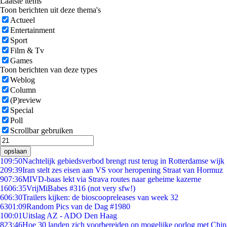
Laatste items
Toon berichten uit deze thema's
Actueel
Entertainment
Sport
Film & Tv
Games
Toon berichten van deze types
Weblog
Column
(P)review
Special
Poll
Scrollbar gebruiken
opslaan
1
09:50
Nachtelijk gebiedsverbod brengt rust terug in Rotterdamse wijk
2
09:39
Iran stelt zes eisen aan VS voor heropening Straat van Hormuz
9
07:36
MIVD-baas lekt via Strava routes naar geheime kazerne
16
06:35
VrijMiBabes #316 (not very sfw!)
6
06:30
Trailers kijken: de bioscoopreleases van week 32
63
01:09
Random Pics van de Dag #1980
1
00:01
Uitslag AZ - ADO Den Haag
8
23:46
Hoe 30 landen zich voorbereiden op mogelijke oorlog met Chi