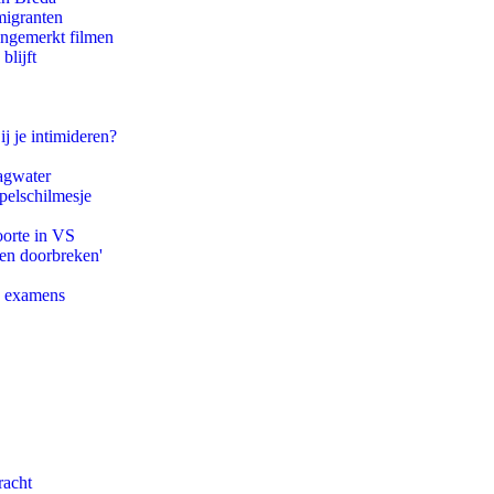
migranten
ongemerkt filmen
blijft
ij je intimideren?
agwater
pelschilmesje
oorte in VS
pen doorbreken'
e examens
racht