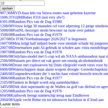
opslaan
9
07:36
MIVD-baas lekt via Strava routes naar geheime kazerne
16
06:35
VrijMiBabes #316 (not very sfw!)
63
01:09
Random Pics van de Dag #1980
12
08/08
Vrouw krijgt 30 maanden cel voor afpersing 12-jarige misdiena
50
08/08
PostNL-bezorger steekt bewoner na ruzie over pakket
35
08/08
Random Pics van de Dag #1979
2
07/08
De FOK!Voetbalmanager 2026/2027 is begonnen
16
07/08
Meta krijgt half miljard boete voor mentale schade bij jongeren
20
07/08
Denemarken pakt AI-gebruik in scholen aan: extra mondeling
19
07/08
Random Pics van de Dag #1978
66
06/08
Onlyfans-model met G-cup wil als NASA-ambassadeur naar 
25
06/08
Huisarts per direct uit vak gezet om ernstig alcoholmisbruik
19
06/08
Drone met explosieven bij Duits vliegveld voedt vrees voor hy
60
06/08
Waterschappen slaan alarm wegens droogte: Gereedschapskist
24
06/08
Zorgmedewerkster die 's nachts haar vriend bezocht terecht on
38
06/08
Random Pics van de Dag #1977
21
05/08
Tanken in België wordt nóg aantrekkelijker
34
05/08
Dirk sluit supermarkt op de Wallen na golf van diefstal en agre
12
05/08
Random Pics van de Dag #1976
6
04/08
Kraftwerk brengt ruimteschip terug naar Eindhoven
20
04/08
Apple vecht Britse eis tot inbouwen backdoor in iCloud aan
Laatste items