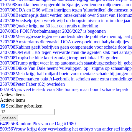
11
07/08
Smokkelbende opgerold in Spanje, verdienden miljoenen aan 
39
07/08
CDA en D66 willen ingrijpen tegen 'gluurbrillen' die mensen 
13
07/08
Benzineprijs daalt verder, onzekerheid over Straat van Hormuz 
42
07/08
Voedselprijzen wereldwijd op hoogste niveau in ruim drie jaar
23
07/08
Quake krijgt na 30 jaar een gratis uitbreiding
2
07/08
De FOK!Voetbalmanager 2026/2027 is begonnen
71
07/08
Meer agressie tegen een andersluidende politieke mening, laat j
32
07/08
Amsterdams dierenasiel DOA overspoeld met babykonijntjes
29
07/08
Kabinet geeft bedrijven geen compensatie voor schade door la
24
07/08
OM eist TBS tegen verwarde man die agenten stak met aardap
30
07/08
Tropische hitte keert zondag terug met lokaal 32 graden
30
07/08
Trump grijpt weer in op automatisch staatsburgerschap bij geb
57
07/08
Dikke Van Dale neemt 'vulvalippen' op: 'stigma op schaamlip
16
07/08
Meta krijgt half miljard boete voor mentale schade bij jongeren
20
07/08
Denemarken pakt AI-gebruik in scholen aan: extra mondeling
25
07/08
Peter Faber (82) overleden
0
07/08
Ajax veel te sterk voor Shelbourne, maar houdt schade beperkt
Actieve items
Actieve items
Scrollbar gebruiken
opslaan
64
09:56
Random Pics van de Dag #1980
5
09:56
Vrouw krijgt door verwisseling het embryo van ander stel ingeb