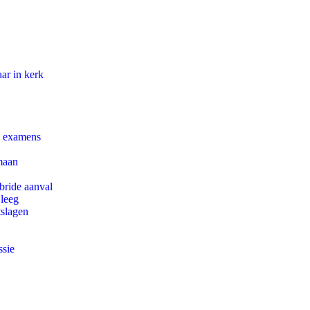
ar in kerk
e examens
maan
bride aanval
 leeg
tslagen
ssie