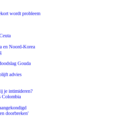
ekort wordt probleem
 Ceuta
na en Noord-Korea
g
r doodslag Gouda
ijft advies
ij je intimideren?
ls Colombia
g aangekondigd
pen doorbreken'