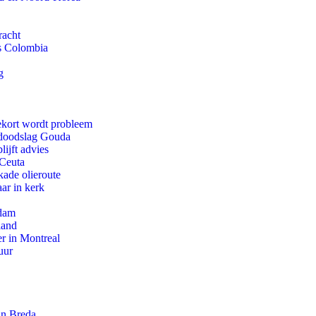
racht
ls Colombia
g
ekort wordt probleem
r doodslag Gouda
ijft advies
 Ceuta
kade olieroute
ar in kerk
rdam
land
r in Montreal
uur
an Breda