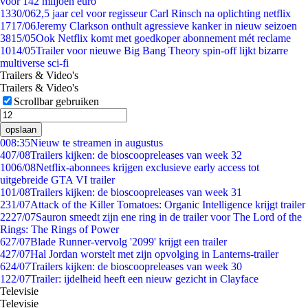
voor 142 miljoen euro
13
30/06
2,5 jaar cel voor regisseur Carl Rinsch na oplichting netflix
17
17/06
Jeremy Clarkson onthult agressieve kanker in nieuw seizoen
38
15/05
Ook Netflix komt met goedkoper abonnement mét reclame
10
14/05
Trailer voor nieuwe Big Bang Theory spin-off lijkt bizarre
multiverse sci-fi
Trailers & Video's
Trailers & Video's
Scrollbar gebruiken
opslaan
0
08:35
Nieuw te streamen in augustus
4
07/08
Trailers kijken: de bioscoopreleases van week 32
10
06/08
Netflix-abonnees krijgen exclusieve early access tot
uitgebreide GTA VI trailer
1
01/08
Trailers kijken: de bioscoopreleases van week 31
2
31/07
Attack of the Killer Tomatoes: Organic Intelligence krijgt trailer
22
27/07
Sauron smeedt zijn ene ring in de trailer voor The Lord of the
Rings: The Rings of Power
6
27/07
Blade Runner-vervolg '2099' krijgt een trailer
4
27/07
Hal Jordan worstelt met zijn opvolging in Lanterns-trailer
6
24/07
Trailers kijken: de bioscoopreleases van week 30
1
22/07
Trailer: ijdelheid heeft een nieuw gezicht in Clayface
Televisie
Televisie