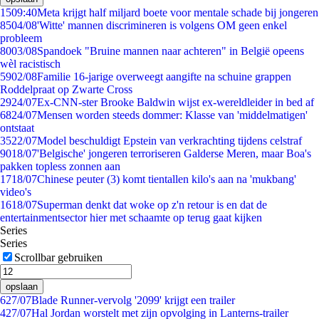
15
09:40
Meta krijgt half miljard boete voor mentale schade bij jongeren
85
04/08
'Witte' mannen discrimineren is volgens OM geen enkel
probleem
80
03/08
Spandoek "Bruine mannen naar achteren" in België opeens
wèl racistisch
59
02/08
Familie 16-jarige overweegt aangifte na schuine grappen
Roddelpraat op Zwarte Cross
29
24/07
Ex-CNN-ster Brooke Baldwin wijst ex-wereldleider in bed af
68
24/07
Mensen worden steeds dommer: Klasse van 'middelmatigen'
ontstaat
35
22/07
Model beschuldigt Epstein van verkrachting tijdens celstraf
90
18/07
'Belgische' jongeren terroriseren Galderse Meren, maar Boa's
pakken topless zonnen aan
17
18/07
Chinese peuter (3) komt tientallen kilo's aan na 'mukbang'
video's
16
18/07
Superman denkt dat woke op z'n retour is en dat de
entertainmentsector hier met schaamte op terug gaat kijken
Series
Series
Scrollbar gebruiken
opslaan
6
27/07
Blade Runner-vervolg '2099' krijgt een trailer
4
27/07
Hal Jordan worstelt met zijn opvolging in Lanterns-trailer