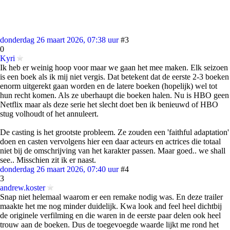
donderdag 26 maart 2026, 07:38 uur
#3
0
Kyri
Ik heb er weinig hoop voor maar we gaan het mee maken. Elk seizoen
is een boek als ik mij niet vergis. Dat betekent dat de eerste 2-3 boeken
enorm uitgerekt gaan worden en de latere boeken (hopelijk) wel tot
hun recht komen. Als ze uberhaupt die boeken halen. Nu is HBO geen
Netflix maar als deze serie het slecht doet ben ik benieuwd of HBO
stug volhoudt of het annuleert.
De casting is het grootste probleem. Ze zouden een 'faithful adaptation'
doen en casten vervolgens hier een daar acteurs en actrices die totaal
niet bij de omschrijving van het karakter passen. Maar goed.. we shall
see.. Misschien zit ik er naast.
donderdag 26 maart 2026, 07:40 uur
#4
3
andrew.koster
Snap niet helemaal waarom er een remake nodig was. En deze trailer
maakte het me nog minder duidelijk. Kwa look and feel heel dichtbij
de originele verfilming en die waren in de eerste paar delen ook heel
trouw aan de boeken. Dus de toegevoegde waarde lijkt me rond het