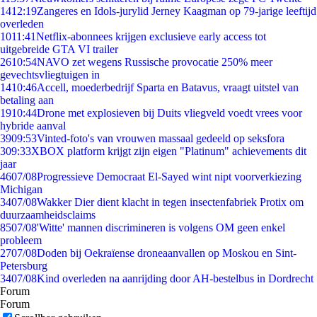
14
12:19
Zangeres en Idols-jurylid Jerney Kaagman op 79-jarige leeftijd
overleden
10
11:41
Netflix-abonnees krijgen exclusieve early access tot
uitgebreide GTA VI trailer
26
10:54
NAVO zet wegens Russische provocatie 250% meer
gevechtsvliegtuigen in
14
10:46
Accell, moederbedrijf Sparta en Batavus, vraagt uitstel van
betaling aan
19
10:44
Drone met explosieven bij Duits vliegveld voedt vrees voor
hybride aanval
39
09:53
Vinted-foto's van vrouwen massaal gedeeld op seksfora
3
09:33
XBOX platform krijgt zijn eigen "Platinum" achievements dit
jaar
46
07/08
Progressieve Democraat El-Sayed wint nipt voorverkiezing
Michigan
34
07/08
Wakker Dier dient klacht in tegen insectenfabriek Protix om
duurzaamheidsclaims
85
07/08
'Witte' mannen discrimineren is volgens OM geen enkel
probleem
27
07/08
Doden bij Oekraïense droneaanvallen op Moskou en Sint-
Petersburg
34
07/08
Kind overleden na aanrijding door AH-bestelbus in Dordrecht
Forum
Forum