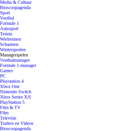
Media & Cultuur
Bioscoopagenda
Sport
Voetbal
Formule 1
Autosport
Tennis
Wielrennen
Schaatsen
Wintersporten
Managerspelen
Voetbalmanager
Formule 1-manager
Games
PC
Playstation 4
Xbox One
Nintendo Switch
Xbox Series X|S
PlayStation 5
Film & TV
Film
Televisie
Trailers en Videos
Bioscoopagenda