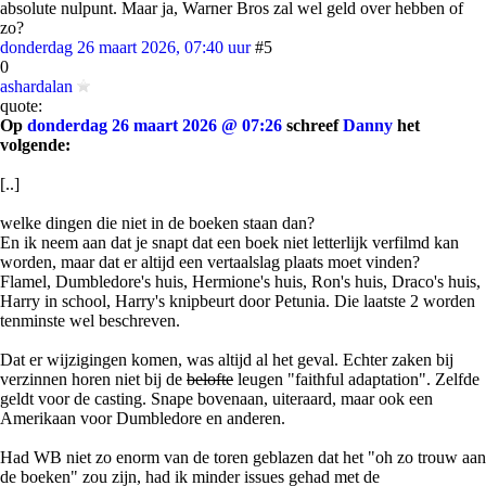
absolute nulpunt. Maar ja, Warner Bros zal wel geld over hebben of
zo?
donderdag 26 maart 2026, 07:40 uur
#5
0
ashardalan
quote:
Op
donderdag 26 maart 2026 @ 07:26
schreef
Danny
het
volgende:
[..]
welke dingen die niet in de boeken staan dan?
En ik neem aan dat je snapt dat een boek niet letterlijk verfilmd kan
worden, maar dat er altijd een vertaalslag plaats moet vinden?
Flamel, Dumbledore's huis, Hermione's huis, Ron's huis, Draco's huis,
Harry in school, Harry's knipbeurt door Petunia. Die laatste 2 worden
tenminste wel beschreven.
Dat er wijzigingen komen, was altijd al het geval. Echter zaken bij
verzinnen horen niet bij de
belofte
leugen "faithful adaptation". Zelfde
geldt voor de casting. Snape bovenaan, uiteraard, maar ook een
Amerikaan voor Dumbledore en anderen.
Had WB niet zo enorm van de toren geblazen dat het "oh zo trouw aan
de boeken" zou zijn, had ik minder issues gehad met de