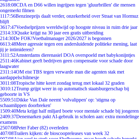
26
18:08
CDA en D66 willen ingrijpen tegen 'gluurbrillen' die mensen
ongemerkt filmen
11
17:56
Benzineprijs daalt verder, onzekerheid over Straat van Hormuz
blijft
36
17:47
Voedselprijzen wereldwijd op hoogste niveau in ruim drie jaar
23
14:33
Quake krijgt na 30 jaar een gratis uitbreiding
2
14:30
De FOK!Voetbalmanager 2026/2027 is begonnen
66
13:48
Meer agressie tegen een andersluidende politieke mening, laat
jij je intimideren?
31
11:52
Amsterdams dierenasiel DOA overspoeld met babykonijntjes
25
11:46
Kabinet geeft bedrijven geen compensatie voor schade door
laagwater
23
11:14
OM eist TBS tegen verwarde man die agenten stak met
aardappelschilmesje
30
11:08
Tropische hitte keert zondag terug met lokaal 32 graden
30
10:12
Trump grijpt weer in op automatisch staatsburgerschap bij
geboorte in VS
55
09:51
Dikke Van Dale neemt 'vulvalippen' op: 'stigma op
schaamlippen doorbreken'
15
09:40
Meta krijgt half miljard boete voor mentale schade bij jongeren
24
09:37
Denemarken pakt AI-gebruik in scholen aan: extra mondelinge
examens
25
07/08
Peter Faber (82) overleden
4
07/08
Trailers kijken: de bioscoopreleases van week 32
0
07/08
Ajax veel te sterk voor Shelbourne, maar houdt schade beperkt