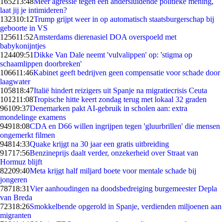
1652
13:48
Meer agressie tegen een andersluidende politieke mening,
laat jij je intimideren?
1323
10:12
Trump grijpt weer in op automatisch staatsburgerschap bij
geboorte in VS
1256
11:52
Amsterdams dierenasiel DOA overspoeld met
babykonijntjes
1244
09:51
Dikke Van Dale neemt 'vulvalippen' op: 'stigma op
schaamlippen doorbreken'
1066
11:46
Kabinet geeft bedrijven geen compensatie voor schade door
laagwater
1058
18:47
Italië hindert reizigers uit Spanje na migratiecrisis Ceuta
1012
11:08
Tropische hitte keert zondag terug met lokaal 32 graden
961
09:37
Denemarken pakt AI-gebruik in scholen aan: extra
mondelinge examens
949
18:08
CDA en D66 willen ingrijpen tegen 'gluurbrillen' die mensen
ongemerkt filmen
948
14:33
Quake krijgt na 30 jaar een gratis uitbreiding
917
17:56
Benzineprijs daalt verder, onzekerheid over Straat van
Hormuz blijft
822
09:40
Meta krijgt half miljard boete voor mentale schade bij
jongeren
787
18:31
Vier aanhoudingen na doodsbedreiging burgemeester Depla
van Breda
723
18:26
Smokkelbende opgerold in Spanje, verdienden miljoenen aan
migranten