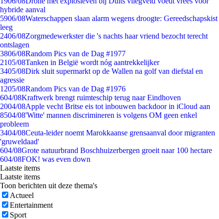
19
06/08
Drone met explosieven bij Duits vliegveld voedt vrees voor
hybride aanval
59
06/08
Waterschappen slaan alarm wegens droogte: Gereedschapskist
leeg
24
06/08
Zorgmedewerkster die 's nachts haar vriend bezocht terecht
ontslagen
38
06/08
Random Pics van de Dag #1977
21
05/08
Tanken in België wordt nóg aantrekkelijker
34
05/08
Dirk sluit supermarkt op de Wallen na golf van diefstal en
agressie
12
05/08
Random Pics van de Dag #1976
6
04/08
Kraftwerk brengt ruimteschip terug naar Eindhoven
20
04/08
Apple vecht Britse eis tot inbouwen backdoor in iCloud aan
85
04/08
'Witte' mannen discrimineren is volgens OM geen enkel
probleem
34
04/08
Ceuta-leider noemt Marokkaanse grensaanval door migranten
'gruweldaad'
6
04/08
Grote natuurbrand Boschhuizerbergen groeit naar 100 hectare
6
04/08
FOK! was even down
Laatste items
Laatste items
Toon berichten uit deze thema's
Actueel
Entertainment
Sport