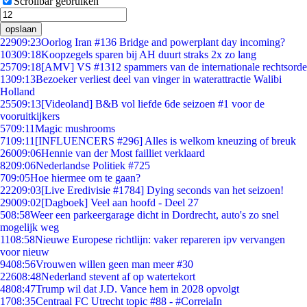
Scrollbar gebruiken
opslaan
229
09:23
Oorlog Iran #136 Bridge and powerplant day incoming?
103
09:18
Koopzegels sparen bij AH duurt straks 2x zo lang
257
09:18
[AMV] VS #1312 spammers van de internationale rechtsorde
13
09:13
Bezoeker verliest deel van vinger in waterattractie Walibi
Holland
255
09:13
[Videoland] B&B vol liefde 6de seizoen #1 voor de
vooruitkijkers
57
09:11
Magic mushrooms
71
09:11
[INFLUENCERS #296] Alles is welkom kneuzing of breuk
260
09:06
Hennie van der Most failliet verklaard
82
09:06
Nederlandse Politiek #725
7
09:05
Hoe hiermee om te gaan?
222
09:03
[Live Eredivisie #1784] Dying seconds van het seizoen!
290
09:02
[Dagboek] Veel aan hoofd - Deel 27
5
08:58
Weer een parkeergarage dicht in Dordrecht, auto's zo snel
mogelijk weg
11
08:58
Nieuwe Europese richtlijn: vaker repareren ipv vervangen
voor nieuw
94
08:56
Vrouwen willen geen man meer #30
226
08:48
Nederland stevent af op watertekort
48
08:47
Trump wil dat J.D. Vance hem in 2028 opvolgt
17
08:35
Centraal FC Utrecht topic #88 - #CorreiaIn