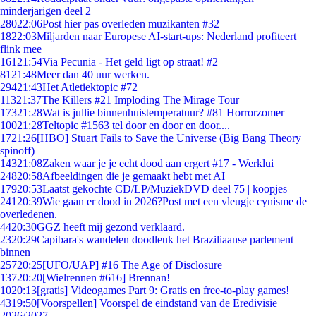
minderjarigen deel 2
280
22:06
Post hier pas overleden muzikanten #32
18
22:03
Miljarden naar Europese AI-start-ups: Nederland profiteert
flink mee
161
21:54
Via Pecunia - Het geld ligt op straat! #2
81
21:48
Meer dan 40 uur werken.
294
21:43
Het Atletiektopic #72
113
21:37
The Killers #21 Imploding The Mirage Tour
173
21:28
Wat is jullie binnenhuistemperatuur? #81 Horrorzomer
100
21:28
Teltopic #1563 tel door en door en door....
17
21:26
[HBO] Stuart Fails to Save the Universe (Big Bang Theory
spinoff)
143
21:08
Zaken waar je je echt dood aan ergert #17 - Werklui
248
20:58
Afbeeldingen die je gemaakt hebt met AI
179
20:53
Laatst gekochte CD/LP/MuziekDVD deel 75 | koopjes
241
20:39
Wie gaan er dood in 2026?Post met een vleugje cynisme de
overledenen.
44
20:30
GGZ heeft mij gezond verklaard.
23
20:29
Capibara's wandelen doodleuk het Braziliaanse parlement
binnen
257
20:25
[UFO/UAP] #16 The Age of Disclosure
137
20:20
[Wielrennen #616] Brennan!
10
20:13
[gratis] Videogames Part 9: Gratis en free-to-play games!
43
19:50
[Voorspellen] Voorspel de eindstand van de Eredivisie
2026/2027