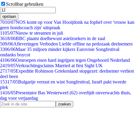
Scrollbar gebruiken
opslaan
70
10/07
NOS komt op voor Van Hooijdonk na fophef over 'vrouw kan
geen bondscoach zijn' uitspraak
11
05/07
Nieuw te streamen in juli
36
18/06
BBC plaatst doelbewust asielzoekers in de zaal
5
09/06
Afleveringen Verboden Liefde offline na pedozaak deelnemers
33
06/06
Maar 35 miljoen minder kijkers Eurovisie Songfestival
ondanks boycot
41
06/06
Omroepen eisen hard ingrijpen tegen Ongehoord Nederland
24
19/05
Verkrachtingsclaims Married at first Sight UK
27
17/05
Expeditie Robinson Griekenland stopgezet: deelnemer verliest
deel been
153
17/05
Bulgarije verrast en wint Songfestival, Israël pakt tweede
plek
14
16/05
Presentator Bas Westerweel (62) overlijdt onverwachts thuis,
dag voor verjaardag