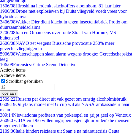
aangekondigd
15
06/08
Hiroshima herdenkt slachtoffers atoombom, 81 jaar later
19
06/08
Drone met explosieven bij Duits vliegveld voedt vrees voor
hybride aanval
34
06/08
Wakker Dier dient klacht in tegen insectenfabriek Protix om
duurzaamheidsclaims
22
06/08
Iran en Oman eens over route Straat van Hormuz, VS
buitenspel
26
06/08
NAVO zet wegens Russische provocatie 250% meer
gevechtsvliegtuigen in
59
06/08
Waterschappen slaan alarm wegens droogte: Gereedschapskist
leeg
1
06/08
Forensics: Crime Scene Detective
Actieve items
Actieve items
Scrollbar gebruiken
opslaan
25
09:22
Huisarts per direct uit vak gezet om ernstig alcoholmisbruik
66
09:19
Onlyfans-model met G-cup wil als NASA-ambassadeur naar
maan
3
09:14
Niewiadoma profiteert van pokerspel en grijpt geel op Ventoux
26
09:07
CDA en D66 willen ingrijpen tegen 'gluurbrillen' die mensen
ongemerkt filmen
21
09:06
Italië hindert reizigers uit Spanje na migratiecrisis Ceuta