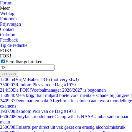
Forum
Meer
Weblog
Fotoboek
Prijsvragen
Contact
Colofon
Feedback
Tip de redactie
FOK!
FOK!
Scrollbar gebruiken
opslaan
12
06:54
VrijMiBabes #316 (not very sfw!)
35
00:07
Random Pics van de Dag #1979
2
14:30
De FOK!Voetbalmanager 2026/2027 is begonnen
15
09:40
Meta krijgt half miljard boete voor mentale schade bij jongeren
24
09:37
Denemarken pakt AI-gebruik in scholen aan: extra mondelinge
examens
19
07/08
Random Pics van de Dag #1978
66
06/08
Onlyfans-model met G-cup wil als NASA-ambassadeur naar
maan
25
06/08
Huisarts per direct uit vak gezet om ernstig alcoholmisbruik