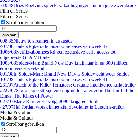
7
19:48
Dries Roelvink spreekt vakantieganger aan om gele zwembroek
Film en Series
Film en Series
Scrollbar gebruiken
opslaan
0
08:35
Nieuw te streamen in augustus
4
07/08
Trailers kijken: de bioscoopreleases van week 32
10
06/08
Netflix-abonnees krijgen exclusieve early access tot
uitgebreide GTA VI trailer
10
03/08
Spider-Man: Brand New Day knalt naar bijna 800 miljoen
euro in eerste weekend
8
01/08
In Spider-Man: Brand New Day is Spidey echt weer Spidey
1
01/08
Trailers kijken: de bioscoopreleases van week 31
2
31/07
Attack of the Killer Tomatoes: Organic Intelligence krijgt trailer
22
27/07
Sauron smeedt zijn ene ring in de trailer voor The Lord of the
Rings: The Rings of Power
6
27/07
Blade Runner-vervolg '2099' krijgt een trailer
4
27/07
Hal Jordan worstelt met zijn opvolging in Lanterns-trailer
Media & Cultuur
Media & Cultuur
Scrollbar gebruiken
opslaan