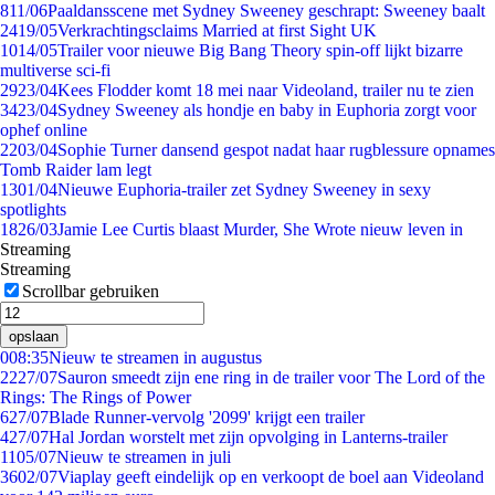
8
11/06
Paaldansscene met Sydney Sweeney geschrapt: Sweeney baalt
24
19/05
Verkrachtingsclaims Married at first Sight UK
10
14/05
Trailer voor nieuwe Big Bang Theory spin-off lijkt bizarre
multiverse sci-fi
29
23/04
Kees Flodder komt 18 mei naar Videoland, trailer nu te zien
34
23/04
Sydney Sweeney als hondje en baby in Euphoria zorgt voor
ophef online
22
03/04
Sophie Turner dansend gespot nadat haar rugblessure opnames
Tomb Raider lam legt
13
01/04
Nieuwe Euphoria-trailer zet Sydney Sweeney in sexy
spotlights
18
26/03
Jamie Lee Curtis blaast Murder, She Wrote nieuw leven in
Streaming
Streaming
Scrollbar gebruiken
opslaan
0
08:35
Nieuw te streamen in augustus
22
27/07
Sauron smeedt zijn ene ring in de trailer voor The Lord of the
Rings: The Rings of Power
6
27/07
Blade Runner-vervolg '2099' krijgt een trailer
4
27/07
Hal Jordan worstelt met zijn opvolging in Lanterns-trailer
11
05/07
Nieuw te streamen in juli
36
02/07
Viaplay geeft eindelijk op en verkoopt de boel aan Videoland