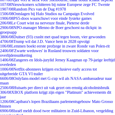
1
07/08
Nieuwkomers schitteren bij ruime Europese zege FC Twente
19
07/08
Random Pics van de Dag #1978
15
06/08
Ontslagen bij Halo Studios na Campaign Evolved
19
06/08
PS5-doos waarschuwt voor einde fysieke games
2
06/08
Le Court wint na nerveuze finale, Pieterse derde
29
06/08
NPO-manager Menno de Boer geschorst na dickpic in
groepsapp
38
06/08
Duitser (93) crasht met quad tegen boom, vier gewonden
47
06/08
Trump wil dat J.D. Vance hem in 2028 opvolgt
1
06/08
Lemmen boekt eerste profzege in zware Ronde van Polen-rit
24
06/08
'Zwarte weduwes' in Rusland trouwen soldaten voor
overlijdensuitkering
14
06/08
Zangeres en Idols-jurylid Jerney Kaagman op 79-jarige leeftijd
overleden
10
06/08
Netflix-abonnees krijgen exclusieve early access tot
uitgebreide GTA VI trailer
66
06/08
Onlyfans-model met G-cup wil als NASA-ambassadeur naar
maan
25
06/08
Huisarts per direct uit vak gezet om ernstig alcoholmisbruik
3
06/08
XBOX platform krijgt zijn eigen "Platinum" achievements dit
jaar
12
06/08
Capibara's lopen Braziliaans parlementsgebouw Mato Grosso
binnen
69
06/08
Israël meldt dood twee militairen in Zuid-Libanon, vergelding