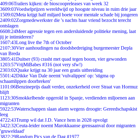
4
09:06
Trailers kijken: de bioscoopreleases van week 32
36
09:03
Voedselprijzen wereldwijd op hoogste niveau in ruim drie jaar
15
09:02
Meta krijgt half miljard boete voor mentale schade bij jongeren
24
09:02
Zorgmedewerkster die 's nachts haar vriend bezocht terecht
ontslagen
66
08:24
Meer agressie tegen een andersluidende politieke mening, laat
jij je intimideren?
16
07:43
Long live the 7th of October
21
07:30
Vier aanhoudingen na doodsbedreiging burgemeester Depla
van Breda
38
05:41
Duitser (93) crasht met quad tegen boom, vier gewonden
12
03:57
VrijMiBabes #316 (not very sfw!)
23
03:02
Quake krijgt na 30 jaar een gratis uitbreiding
55
01:42
Dikke Van Dale neemt 'vulvalippen' op: 'stigma op
schaamlippen doorbreken'
11
01:06
Benzineprijs daalt verder, onzekerheid over Straat van Hormuz
blijft
11
23:30
Smokkelbende opgerold in Spanje, verdienden miljoenen aan
migranten
59
22:53
Waterschappen slaan alarm wegens droogte: Gereedschapskist
leeg
47
22:43
Trump wil dat J.D. Vance hem in 2028 opvolgt
34
22:32
Ceuta-leider noemt Marokkaanse grensaanval door migranten
'gruweldaad'
38
22:29
Random Pics van de Dag #1977