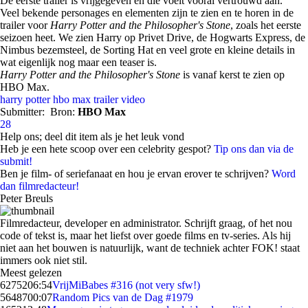
De eerste trailer is vrijgegeven en die voelt vooral vertrouwd aan.
Veel bekende personages en elementen zijn te zien en te horen in de
trailer voor
Harry Potter and the Philosopher's Stone
, zoals het eerste
seizoen heet. We zien Harry op Privet Drive, de Hogwarts Express, de
Nimbus bezemsteel, de Sorting Hat en veel grote en kleine details in
wat eigenlijk nog maar een teaser is.
Harry Potter and the Philosopher's Stone
is vanaf kerst te zien op
HBO Max.
harry potter
hbo max
trailer
video
Submitter:
Bron:
HBO Max
28
Help ons; deel dit item als je het leuk vond
Heb je een hete scoop over een celebrity gespot?
Tip ons dan via de
submit!
Ben je film- of seriefanaat en hou je ervan erover te schrijven?
Word
dan filmredacteur!
Peter Breuls
Filmredacteur, developer en administrator. Schrijft graag, of het nou
code of tekst is, maar het liefst over goede films en tv-series. Als hij
niet aan het bouwen is natuurlijk, want de techniek achter FOK! staat
immers ook niet stil.
Meest gelezen
62752
06:54
VrijMiBabes #316 (not very sfw!)
56487
00:07
Random Pics van de Dag #1979