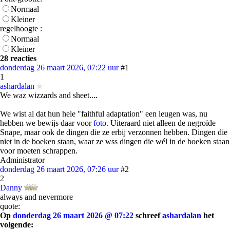
Normaal
Kleiner
regelhoogte :
Normaal
Kleiner
28 reacties
donderdag 26 maart 2026, 07:22 uur
#1
1
ashardalan
We waz wizzards and sheet....
We wist al dat hun hele "faithful adaptation" een leugen was, nu
hebben we bewijs daar voor
foto
. Uiteraard niet alleen de negroïde
Snape, maar ook de dingen die ze erbij verzonnen hebben. Dingen die
niet in de boeken staan, waar ze wss dingen die wél in de boeken staan
voor moeten schrappen.
Administrator
donderdag 26 maart 2026, 07:26 uur
#2
2
Danny
always and nevermore
quote:
Op
donderdag 26 maart 2026 @ 07:22
schreef
ashardalan
het
volgende: