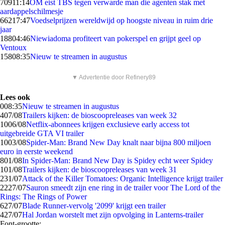
709
11:14
OM eist TBS tegen verwarde man die agenten stak met
aardappelschilmesje
662
17:47
Voedselprijzen wereldwijd op hoogste niveau in ruim drie
jaar
188
04:46
Niewiadoma profiteert van pokerspel en grijpt geel op
Ventoux
158
08:35
Nieuw te streamen in augustus
▼ Advertentie door Refinery89
Lees ook
0
08:35
Nieuw te streamen in augustus
4
07/08
Trailers kijken: de bioscoopreleases van week 32
10
06/08
Netflix-abonnees krijgen exclusieve early access tot
uitgebreide GTA VI trailer
10
03/08
Spider-Man: Brand New Day knalt naar bijna 800 miljoen
euro in eerste weekend
8
01/08
In Spider-Man: Brand New Day is Spidey echt weer Spidey
1
01/08
Trailers kijken: de bioscoopreleases van week 31
2
31/07
Attack of the Killer Tomatoes: Organic Intelligence krijgt trailer
22
27/07
Sauron smeedt zijn ene ring in de trailer voor The Lord of the
Rings: The Rings of Power
6
27/07
Blade Runner-vervolg '2099' krijgt een trailer
4
27/07
Hal Jordan worstelt met zijn opvolging in Lanterns-trailer
Font-grootte: