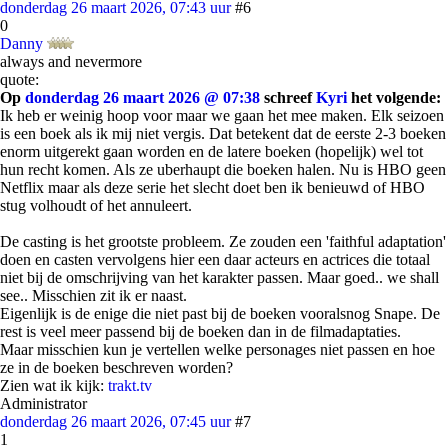
donderdag 26 maart 2026, 07:43 uur
#6
0
Danny
always and nevermore
quote:
Op
donderdag 26 maart 2026 @ 07:38
schreef
Kyri
het volgende:
Ik heb er weinig hoop voor maar we gaan het mee maken. Elk seizoen
is een boek als ik mij niet vergis. Dat betekent dat de eerste 2-3 boeken
enorm uitgerekt gaan worden en de latere boeken (hopelijk) wel tot
hun recht komen. Als ze uberhaupt die boeken halen. Nu is HBO geen
Netflix maar als deze serie het slecht doet ben ik benieuwd of HBO
stug volhoudt of het annuleert.
De casting is het grootste probleem. Ze zouden een 'faithful adaptation'
doen en casten vervolgens hier een daar acteurs en actrices die totaal
niet bij de omschrijving van het karakter passen. Maar goed.. we shall
see.. Misschien zit ik er naast.
Eigenlijk is de enige die niet past bij de boeken vooralsnog Snape. De
rest is veel meer passend bij de boeken dan in de filmadaptaties.
Maar misschien kun je vertellen welke personages niet passen en hoe
ze in de boeken beschreven worden?
Zien wat ik kijk:
trakt.tv
Administrator
donderdag 26 maart 2026, 07:45 uur
#7
1