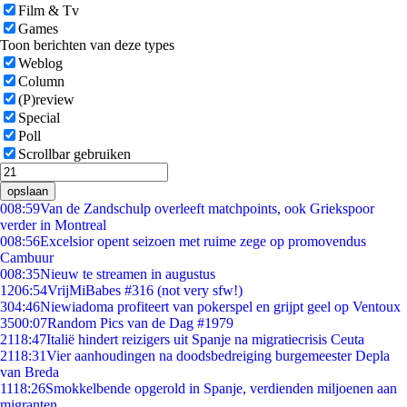
Film & Tv
Games
Toon berichten van deze types
Weblog
Column
(P)review
Special
Poll
Scrollbar gebruiken
opslaan
0
08:59
Van de Zandschulp overleeft matchpoints, ook Griekspoor
verder in Montreal
0
08:56
Excelsior opent seizoen met ruime zege op promovendus
Cambuur
0
08:35
Nieuw te streamen in augustus
12
06:54
VrijMiBabes #316 (not very sfw!)
3
04:46
Niewiadoma profiteert van pokerspel en grijpt geel op Ventoux
35
00:07
Random Pics van de Dag #1979
21
18:47
Italië hindert reizigers uit Spanje na migratiecrisis Ceuta
21
18:31
Vier aanhoudingen na doodsbedreiging burgemeester Depla
van Breda
11
18:26
Smokkelbende opgerold in Spanje, verdienden miljoenen aan
migranten