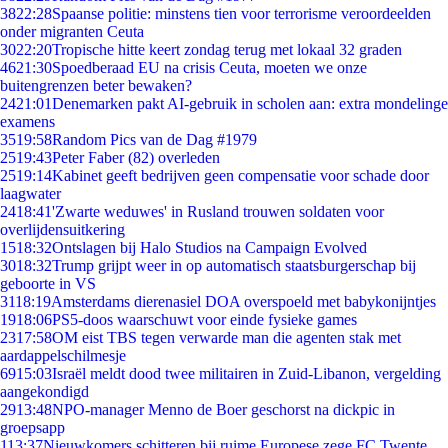
38
22:28
Spaanse politie: minstens tien voor terrorisme veroordeelden
onder migranten Ceuta
30
22:20
Tropische hitte keert zondag terug met lokaal 32 graden
46
21:30
Spoedberaad EU na crisis Ceuta, moeten we onze
buitengrenzen beter bewaken?
24
21:01
Denemarken pakt AI-gebruik in scholen aan: extra mondelinge
examens
35
19:58
Random Pics van de Dag #1979
25
19:43
Peter Faber (82) overleden
25
19:14
Kabinet geeft bedrijven geen compensatie voor schade door
laagwater
24
18:41
'Zwarte weduwes' in Rusland trouwen soldaten voor
overlijdensuitkering
15
18:32
Ontslagen bij Halo Studios na Campaign Evolved
30
18:32
Trump grijpt weer in op automatisch staatsburgerschap bij
geboorte in VS
31
18:19
Amsterdams dierenasiel DOA overspoeld met babykonijntjes
19
18:06
PS5-doos waarschuwt voor einde fysieke games
23
17:58
OM eist TBS tegen verwarde man die agenten stak met
aardappelschilmesje
69
15:03
Israël meldt dood twee militairen in Zuid-Libanon, vergelding
aangekondigd
29
13:48
NPO-manager Menno de Boer geschorst na dickpic in
groepsapp
1
13:37
Nieuwkomers schitteren bij ruime Europese zege FC Twente