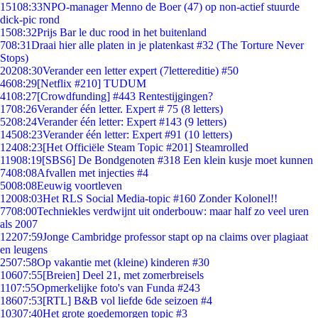
151
08:33
NPO-manager Menno de Boer (47) op non-actief stuurde
dick-pic rond
15
08:32
Prijs Bar le duc rood in het buitenland
7
08:31
Draai hier alle platen in je platenkast #32 (The Torture Never
Stops)
202
08:30
Verander een letter expert (7lettereditie) #50
46
08:29
[Netflix #210] TUDUM
41
08:27
[Crowdfunding] #443 Rentestijgingen?
17
08:26
Verander één letter. Expert # 75 (8 letters)
52
08:24
Verander één letter: Expert #143 (9 letters)
145
08:23
Verander één letter: Expert #91 (10 letters)
124
08:23
[Het Officiële Steam Topic #201] Steamrolled
119
08:19
[SBS6] De Bondgenoten #318 Een klein kusje moet kunnen
74
08:08
Afvallen met injecties #4
50
08:08
Eeuwig voortleven
120
08:03
Het RLS Social Media-topic #160 Zonder Kolonel!!
77
08:00
Techniekles verdwijnt uit onderbouw: maar half zo veel uren
als 2007
122
07:59
Jonge Cambridge professor stapt op na claims over plagiaat
en leugens
25
07:58
Op vakantie met (kleine) kinderen #30
106
07:55
[Breien] Deel 21, met zomerbreisels
11
07:55
Opmerkelijke foto's van Funda #243
186
07:53
[RTL] B&B vol liefde 6de seizoen #4
103
07:40
Het grote goedemorgen topic #3