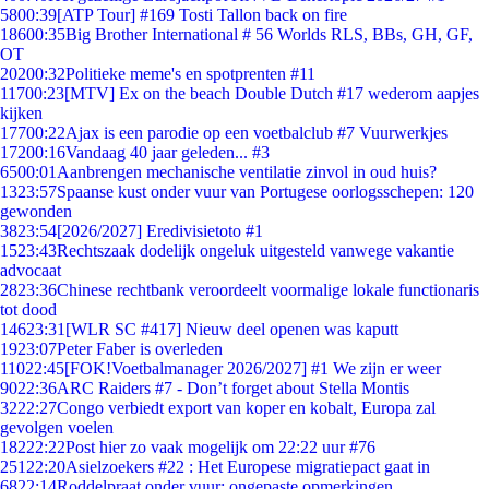
58
00:39
[ATP Tour] #169 Tosti Tallon back on fire
186
00:35
Big Brother International # 56 Worlds RLS, BBs, GH, GF,
OT
202
00:32
Politieke meme's en spotprenten #11
117
00:23
[MTV] Ex on the beach Double Dutch #17 wederom aapjes
kijken
177
00:22
Ajax is een parodie op een voetbalclub #7 Vuurwerkjes
172
00:16
Vandaag 40 jaar geleden... #3
65
00:01
Aanbrengen mechanische ventilatie zinvol in oud huis?
13
23:57
Spaanse kust onder vuur van Portugese oorlogsschepen: 120
gewonden
38
23:54
[2026/2027] Eredivisietoto #1
15
23:43
Rechtszaak dodelijk ongeluk uitgesteld vanwege vakantie
advocaat
28
23:36
Chinese rechtbank veroordeelt voormalige lokale functionaris
tot dood
146
23:31
[WLR SC #417] Nieuw deel openen was kaputt
19
23:07
Peter Faber is overleden
110
22:45
[FOK!Voetbalmanager 2026/2027] #1 We zijn er weer
90
22:36
ARC Raiders #7 - Don’t forget about Stella Montis
32
22:27
Congo verbiedt export van koper en kobalt, Europa zal
gevolgen voelen
182
22:22
Post hier zo vaak mogelijk om 22:22 uur #76
251
22:20
Asielzoekers #22 : Het Europese migratiepact gaat in
68
22:14
Roddelpraat onder vuur: ongepaste opmerkingen