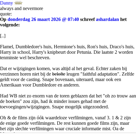
Danny
always and nevermore
quote:
Op
donderdag 26 maart 2026 @ 07:40
schreef
ashardalan
het
volgende:
[..]
Flamel, Dumbledore's huis, Hermione's huis, Ron's huis, Draco's huis,
Harry in school, Harry's knipbeurt door Petunia. Die laatste 2 worden
tenminste wel beschreven.
Dat er wijzigingen komen, was altijd al het geval. Echter zaken bij
verzinnen horen niet bij de
belofte
leugen "faithful adaptation". Zelfde
geldt voor de casting. Snape bovenaan, uiteraard, maar ook een
Amerikaan voor Dumbledore en anderen.
Had WB niet zo enorm van de toren geblazen dat het "oh zo trouw aan
de boeken" zou zijn, had ik minder issues gehad met de
toevoegingen/wijzigingen. Snape mogelijk uitgezonderd.
Oh & de films zijn óók waardeloze verfilmingen, vanaf 3. 1 & 2 zijn
de enige goede verfilmingen. De rest kunnen goede films zijn, maar
het zijn slechte verfilmingen waar cruciale informatie mist. Oa de
Marauders.