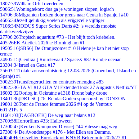
18
07:39
William Orbit overleden
50
06:51
Woningtekort: dus ga je woningen slopen, logisch
147
06:38
Migranten breken door grens naar Ceuta in Spanje,l #10
46
06:34
Jezelf gelukkig voelen als vrijgezelle vijftiger
71
06:34
MODUS Super Series Darts #2: 's werelds mooiste
dartskweekvijver
277
06:26
Tropisch aquarium #73 - Het blijft toch kriebelen.
4
05:26
EK Atletiek 2026 te Birmingham #1
195
05:16
[SBS6] De Oranjezomer #10 Helene je kan het niet stop
ermee
249
05:15
[Centraal] Ruimtevaart / SpaceX #87 Rondje oceaan
233
04:34
Israel en Gaza #17
256
03:11
Totale zonsverduistering 12-08-2026 (Groenland, IJsland en
Spanje) #1
30
02:39
Transfergeruchten en contractverlenging #83
70
02:33
GTA VI #12 GTA VI Extended look 27 Augustus Netflix/YT
160
02:32
Oorlog in Oekraïne #1318 Drone baby drone
134
01:36
[DRT SC] #6: RendacGoden sponsored by TONZON
198
01:28
Tour de France femmes 2026 #4 op de Ventoux
6
01:21
Ps 5
116
01:03
[DAGBOEK] De weg naar balans #12
37
00:58
Horrorfilms #33: Halloween
173
00:47
[Keuken Kampioen Divisie] #44 Vitesse mag weg
273
00:44
De Avondetappe #176 - Met Ellen ten Damme.
4
00:40
Het gezellige Eurojackpot KNVB Bekertopic 2026/27 #1