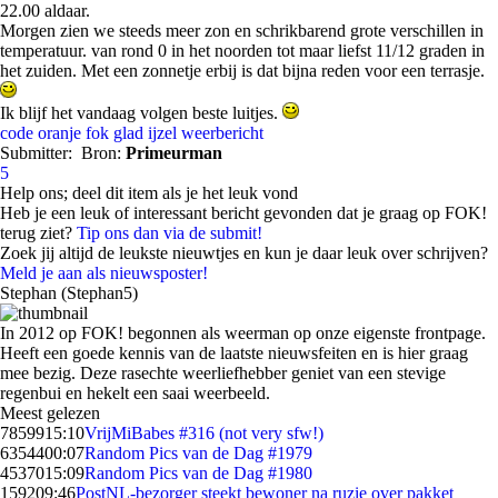
22.00 aldaar.
Morgen zien we steeds meer zon en schrikbarend grote verschillen in
temperatuur. van rond 0 in het noorden tot maar liefst 11/12 graden in
het zuiden. Met een zonnetje erbij is dat bijna reden voor een terrasje.
Ik blijf het vandaag volgen beste luitjes.
code oranje
fok
glad
ijzel
weerbericht
Submitter:
Bron:
Primeurman
5
Help ons; deel dit item als je het leuk vond
Heb je een leuk of interessant bericht gevonden dat je graag op FOK!
terug ziet?
Tip ons dan via de submit!
Zoek jij altijd de leukste nieuwtjes en kun je daar leuk over schrijven?
Meld je aan als nieuwsposter!
Stephan (Stephan5)
In 2012 op FOK! begonnen als weerman op onze eigenste frontpage.
Heeft een goede kennis van de laatste nieuwsfeiten en is hier graag
mee bezig. Deze rasechte weerliefhebber geniet van een stevige
regenbui en hekelt een saai weerbeeld.
Meest gelezen
78599
15:10
VrijMiBabes #316 (not very sfw!)
63544
00:07
Random Pics van de Dag #1979
45370
15:09
Random Pics van de Dag #1980
1592
09:46
PostNL-bezorger steekt bewoner na ruzie over pakket