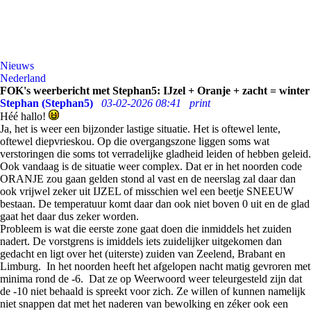
Nieuws
Nederland
FOK's weerbericht met Stephan5: IJzel + Oranje + zacht = winter
Stephan (Stephan5)
03-02-2026 08:41
print
Héé hallo!
Ja, het is weer een bijzonder lastige situatie. Het is oftewel lente,
oftewel diepvrieskou. Op die overgangszone liggen soms wat
verstoringen die soms tot verradelijke gladheid leiden of hebben geleid.
Ook vandaag is de situatie weer complex. Dat er in het noorden code
ORANJE zou gaan gelden stond al vast en de neerslag zal daar dan
ook vrijwel zeker uit IJZEL of misschien wel een beetje SNEEUW
bestaan. De temperatuur komt daar dan ook niet boven 0 uit en de glad
gaat het daar dus zeker worden.
Probleem is wat die eerste zone gaat doen die inmiddels het zuiden
nadert. De vorstgrens is imiddels iets zuidelijker uitgekomen dan
gedacht en ligt over het (uiterste) zuiden van Zeelend, Brabant en
Limburg. In het noorden heeft het afgelopen nacht matig gevroren met
minima rond de -6. Dat ze op Weerwoord weer teleurgesteld zijn dat
de -10 niet behaald is spreekt voor zich. Ze willen of kunnen namelijk
niet snappen dat met het naderen van bewolking en zéker ook een