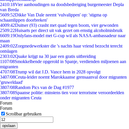
24
10:18
Vier aanhoudingen na doodsbedreiging burgemeester Depla
van Breda
56
09:52
Dikke Van Dale neemt 'vulvalippen' op: 'stigma op
schaamlippen doorbreken'
40
09:42
Duitser (93) crasht met quad tegen boom, vier gewonden
25
09:22
Huisarts per direct uit vak gezet om ernstig alcoholmisbruik
66
09:19
Onlyfans-model met G-cup wil als NASA-ambassadeur naar
maan
24
09:02
Zorgmedewerkster die 's nachts haar vriend bezocht terecht
ontslagen
23
03:02
Quake krijgt na 30 jaar een gratis uitbreiding
11
07/08
Smokkelbende opgerold in Spanje, verdienden miljoenen aan
migranten
47
07/08
Trump wil dat J.D. Vance hem in 2028 opvolgt
34
07/08
Ceuta-leider noemt Marokkaanse grensaanval door migranten
'gruweldaad'
38
07/08
Random Pics van de Dag #1977
38
07/08
Spaanse politie: minstens tien voor terrorisme veroordeelden
onder migranten Ceuta
Forum
Forum
Scrollbar gebruiken
opslaan