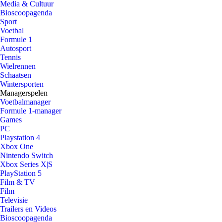
Media & Cultuur
Bioscoopagenda
Sport
Voetbal
Formule 1
Autosport
Tennis
Wielrennen
Schaatsen
Wintersporten
Managerspelen
Voetbalmanager
Formule 1-manager
Games
PC
Playstation 4
Xbox One
Nintendo Switch
Xbox Series X|S
PlayStation 5
Film & TV
Film
Televisie
Trailers en Videos
Bioscoopagenda