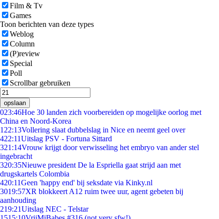
Film & Tv
Games
Toon berichten van deze types
Weblog
Column
(P)review
Special
Poll
Scrollbar gebruiken
opslaan
0
23:46
Hoe 30 landen zich voorbereiden op mogelijke oorlog met
China en Noord-Korea
1
22:13
Vollering slaat dubbelslag in Nice en neemt geel over
4
22:11
Uitslag PSV - Fortuna Sittard
3
21:14
Vrouw krijgt door verwisseling het embryo van ander stel
ingebracht
3
20:35
Nieuwe president De la Espriella gaat strijd aan met
drugskartels Colombia
4
20:11
Geen 'happy end' bij seksdate via Kinky.nl
30
19:57
XR blokkeert A12 ruim twee uur, agent gebeten bij
aanhouding
2
19:21
Uitslag NEC - Telstar
15
15:10
VrijMiBabes #316 (not very sfw!)