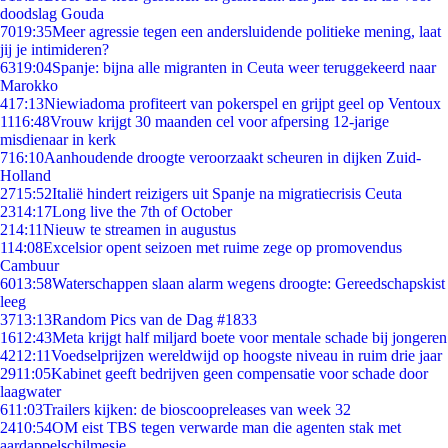
doodslag Gouda
70
19:35
Meer agressie tegen een andersluidende politieke mening, laat
jij je intimideren?
63
19:04
Spanje: bijna alle migranten in Ceuta weer teruggekeerd naar
Marokko
4
17:13
Niewiadoma profiteert van pokerspel en grijpt geel op Ventoux
11
16:48
Vrouw krijgt 30 maanden cel voor afpersing 12-jarige
misdienaar in kerk
7
16:10
Aanhoudende droogte veroorzaakt scheuren in dijken Zuid-
Holland
27
15:52
Italië hindert reizigers uit Spanje na migratiecrisis Ceuta
23
14:17
Long live the 7th of October
2
14:11
Nieuw te streamen in augustus
1
14:08
Excelsior opent seizoen met ruime zege op promovendus
Cambuur
60
13:58
Waterschappen slaan alarm wegens droogte: Gereedschapskist
leeg
37
13:13
Random Pics van de Dag #1833
16
12:43
Meta krijgt half miljard boete voor mentale schade bij jongeren
42
12:11
Voedselprijzen wereldwijd op hoogste niveau in ruim drie jaar
29
11:05
Kabinet geeft bedrijven geen compensatie voor schade door
laagwater
6
11:03
Trailers kijken: de bioscoopreleases van week 32
24
10:54
OM eist TBS tegen verwarde man die agenten stak met
aardappelschilmesje