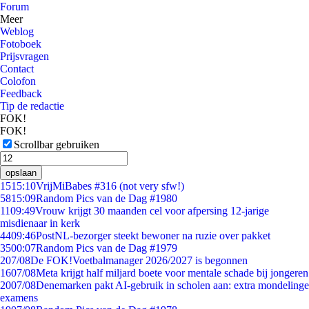
Forum
Meer
Weblog
Fotoboek
Prijsvragen
Contact
Colofon
Feedback
Tip de redactie
FOK!
FOK!
Scrollbar gebruiken
opslaan
15
15:10
VrijMiBabes #316 (not very sfw!)
58
15:09
Random Pics van de Dag #1980
11
09:49
Vrouw krijgt 30 maanden cel voor afpersing 12-jarige
misdienaar in kerk
44
09:46
PostNL-bezorger steekt bewoner na ruzie over pakket
35
00:07
Random Pics van de Dag #1979
2
07/08
De FOK!Voetbalmanager 2026/2027 is begonnen
16
07/08
Meta krijgt half miljard boete voor mentale schade bij jongeren
20
07/08
Denemarken pakt AI-gebruik in scholen aan: extra mondelinge
examens