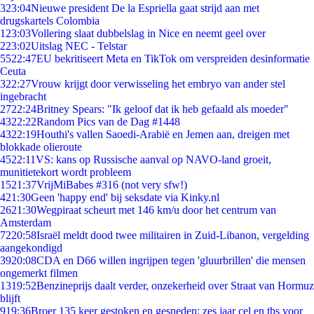
3
23:04
Nieuwe president De la Espriella gaat strijd aan met
drugskartels Colombia
1
23:03
Vollering slaat dubbelslag in Nice en neemt geel over
2
23:02
Uitslag NEC - Telstar
55
22:47
EU bekritiseert Meta en TikTok om verspreiden desinformatie
Ceuta
3
22:27
Vrouw krijgt door verwisseling het embryo van ander stel
ingebracht
27
22:24
Britney Spears: "Ik geloof dat ik heb gefaald als moeder"
43
22:22
Random Pics van de Dag #1448
43
22:19
Houthi's vallen Saoedi-Arabië en Jemen aan, dreigen met
blokkade olieroute
45
22:11
VS: kans op Russische aanval op NAVO-land groeit,
munitietekort wordt probleem
15
21:37
VrijMiBabes #316 (not very sfw!)
4
21:30
Geen 'happy end' bij seksdate via Kinky.nl
26
21:30
Wegpiraat scheurt met 146 km/u door het centrum van
Amsterdam
72
20:58
Israël meldt dood twee militairen in Zuid-Libanon, vergelding
aangekondigd
39
20:08
CDA en D66 willen ingrijpen tegen 'gluurbrillen' die mensen
ongemerkt filmen
13
19:52
Benzineprijs daalt verder, onzekerheid over Straat van Hormuz
blijft
9
19:36
Broer 135 keer gestoken en gesneden: zes jaar cel en tbs voor