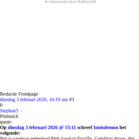
▼ Advertentie door Refinery89
Redactie Frontpage
dinsdag 3 februari 2026, 16:19 uur
#3
0
Stephan5
Primusch
quote:
Op
dinsdag 3 februari 2026 @ 15:11
schreef
Innisdemon
het
volgende:
Het is vandaag inderdaad flink koud in Fryslân. Gelukkig droog, dus