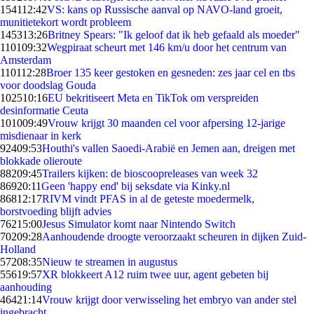
1541
12:42
VS: kans op Russische aanval op NAVO-land groeit,
munitietekort wordt probleem
1453
13:26
Britney Spears: "Ik geloof dat ik heb gefaald als moeder"
1101
09:32
Wegpiraat scheurt met 146 km/u door het centrum van
Amsterdam
1101
12:28
Broer 135 keer gestoken en gesneden: zes jaar cel en tbs
voor doodslag Gouda
1025
10:16
EU bekritiseert Meta en TikTok om verspreiden
desinformatie Ceuta
1010
09:49
Vrouw krijgt 30 maanden cel voor afpersing 12-jarige
misdienaar in kerk
924
09:53
Houthi's vallen Saoedi-Arabië en Jemen aan, dreigen met
blokkade olieroute
882
09:45
Trailers kijken: de bioscoopreleases van week 32
869
20:11
Geen 'happy end' bij seksdate via Kinky.nl
868
12:17
RIVM vindt PFAS in al de geteste moedermelk,
borstvoeding blijft advies
762
15:00
Jesus Simulator komt naar Nintendo Switch
702
09:28
Aanhoudende droogte veroorzaakt scheuren in dijken Zuid-
Holland
572
08:35
Nieuw te streamen in augustus
556
19:57
XR blokkeert A12 ruim twee uur, agent gebeten bij
aanhouding
464
21:14
Vrouw krijgt door verwisseling het embryo van ander stel
ingebracht