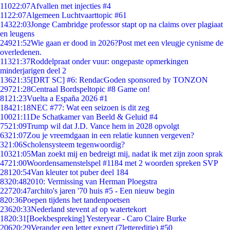
110
22:07
Afvallen met injecties #4
11
22:07
Algemeen Luchtvaarttopic #61
143
22:03
Jonge Cambridge professor stapt op na claims over plagiaat
en leugens
249
21:52
Wie gaan er dood in 2026?Post met een vleugje cynisme de
overledenen.
113
21:37
Roddelpraat onder vuur: ongepaste opmerkingen
minderjarigen deel 2
136
21:35
[DRT SC] #6: RendacGoden sponsored by TONZON
297
21:28
Centraal Bordspeltopic #8 Game on!
81
21:23
Vuelta a España 2026 #1
184
21:18
NEC #77: Wat een seizoen is dit zeg
100
21:11
De Schatkamer van Beeld & Geluid #4
75
21:09
Trump wil dat J.D. Vance hem in 2028 opvolgt
63
21:07
Zou je vreemdgaan in een relatie kunnen vergeven?
3
21:06
Scholensysteem tegenwoordig?
103
21:05
Man zoekt mij en bedreigt mij, nadat ik met zijn zoon sprak
47
21:00
Woordensamenstelspel #1184 met 2 woorden spreken SVP
281
20:54
Van kleuter tot puber deel 184
83
20:48
2010: Vermissing van Herman Ploegstra
227
20:47
archito's jaren '70 huis #5 - Een nieuw begin
8
20:36
Poepen tijdens het tandenpoetsen
236
20:33
Nederland stevent af op watertekort
18
20:31
[Boekbespreking] Yesteryear - Caro Claire Burke
206
20:29
Verander een letter expert (7lettereditie) #50