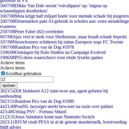
geboorte in VS
56
07/08
Dikke Van Dale neemt 'vulvalippen' op: 'stigma op
schaamlippen doorbreken'
16
07/08
Meta krijgt half miljard boete voor mentale schade bij jongeren
20
07/08
Denemarken pakt AI-gebruik in scholen aan: extra mondelinge
examens
25
07/08
Peter Faber (82) overleden
0
07/08
Ajax veel te sterk voor Shelbourne, maar houdt schade beperkt
1
07/08
Nieuwkomers schitteren bij ruime Europese zege FC Twente
19
07/08
Random Pics van de Dag #1978
15
06/08
Ontslagen bij Halo Studios na Campaign Evolved
19
06/08
PS5-doos waarschuwt voor einde fysieke games
Actieve items
Actieve items
Scrollbar gebruiken
opslaan
30
23:54
XR blokkeert A12 ruim twee uur, agent gebeten bij
aanhouding
58
23:51
Random Pics van de Dag #1980
44
23:49
PostNL-bezorger steekt bewoner na ruzie over pakket
4
23:48
Uitslag PSV - Fortuna Sittard
21
23:31
Jesus Simulator komt naar Nintendo Switch
20
23:11
RIVM vindt PFAS in al de geteste moedermelk, borstvoeding
blijft advies