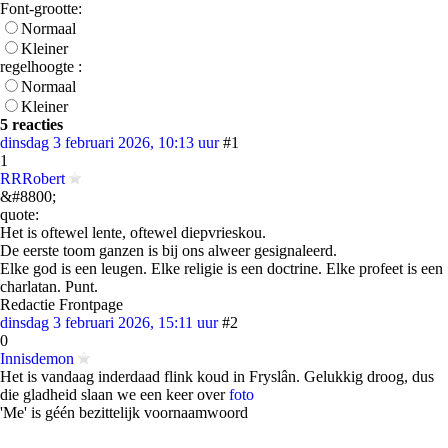
Font-grootte:
Normaal
Kleiner
regelhoogte :
Normaal
Kleiner
5 reacties
dinsdag 3 februari 2026, 10:13 uur
#1
1
RRRobert
&#8800;
quote:
Het is oftewel lente, oftewel diepvrieskou.
De eerste toom ganzen is bij ons alweer gesignaleerd.
Elke god is een leugen. Elke religie is een doctrine. Elke profeet is een
charlatan. Punt.
Redactie Frontpage
dinsdag 3 februari 2026, 15:11 uur
#2
0
Innisdemon
Het is vandaag inderdaad flink koud in Fryslân. Gelukkig droog, dus
die gladheid slaan we een keer over
foto
'Me' is géén bezittelijk voornaamwoord