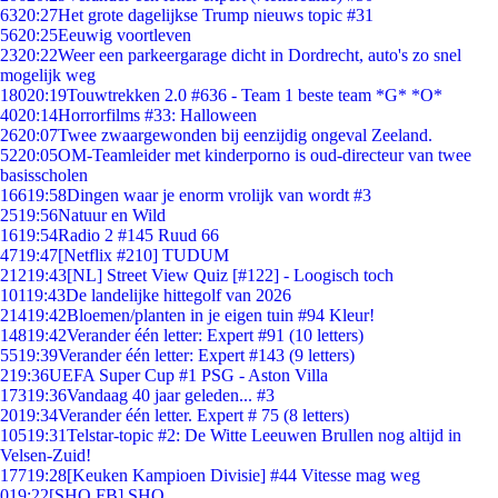
63
20:27
Het grote dagelijkse Trump nieuws topic #31
56
20:25
Eeuwig voortleven
23
20:22
Weer een parkeergarage dicht in Dordrecht, auto's zo snel
mogelijk weg
180
20:19
Touwtrekken 2.0 #636 - Team 1 beste team *G* *O*
40
20:14
Horrorfilms #33: Halloween
26
20:07
Twee zwaargewonden bij eenzijdig ongeval Zeeland.
52
20:05
OM-Teamleider met kinderporno is oud-directeur van twee
basisscholen
166
19:58
Dingen waar je enorm vrolijk van wordt #3
25
19:56
Natuur en Wild
16
19:54
Radio 2 #145 Ruud 66
47
19:47
[Netflix #210] TUDUM
212
19:43
[NL] Street View Quiz [#122] - Loogisch toch
101
19:43
De landelijke hittegolf van 2026
214
19:42
Bloemen/planten in je eigen tuin #94 Kleur!
148
19:42
Verander één letter: Expert #91 (10 letters)
55
19:39
Verander één letter: Expert #143 (9 letters)
2
19:36
UEFA Super Cup #1 PSG - Aston Villa
173
19:36
Vandaag 40 jaar geleden... #3
20
19:34
Verander één letter. Expert # 75 (8 letters)
105
19:31
Telstar-topic #2: De Witte Leeuwen Brullen nog altijd in
Velsen-Zuid!
177
19:28
[Keuken Kampioen Divisie] #44 Vitesse mag weg
0
19:22
[SHO FB] SHO