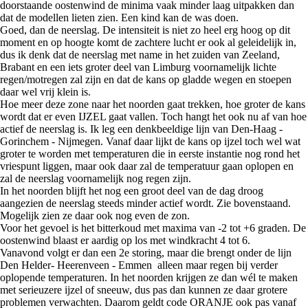
doorstaande oostenwind de minima vaak minder laag uitpakken dan
dat de modellen lieten zien. Een kind kan de was doen.
Goed, dan de neerslag. De intensiteit is niet zo heel erg hoog op dit
moment en op hoogte komt de zachtere lucht er ook al geleidelijk in,
dus ik denk dat de neerslag met name in het zuiden van Zeeland,
Brabant en een iets groter deel van Limburg voornamelijk lichte
regen/motregen zal zijn en dat de kans op gladde wegen en stoepen
daar wel vrij klein is.
Hoe meer deze zone naar het noorden gaat trekken, hoe groter de kans
wordt dat er even IJZEL gaat vallen. Toch hangt het ook nu af van hoe
actief de neerslag is. Ik leg een denkbeeldige lijn van Den-Haag -
Gorinchem - Nijmegen. Vanaf daar lijkt de kans op ijzel toch wel wat
groter te worden met temperaturen die in eerste instantie nog rond het
vriespunt liggen, maar ook daar zal de temperatuur gaan oplopen en
zal de neerslag voornamelijk nog regen zijn.
In het noorden blijft het nog een groot deel van de dag droog
aangezien de neerslag steeds minder actief wordt. Zie bovenstaand.
Mogelijk zien ze daar ook nog even de zon.
Voor het gevoel is het bitterkoud met maxima van -2 tot +6 graden. De
oostenwind blaast er aardig op los met windkracht 4 tot 6.
Vanavond volgt er dan een 2e storing, maar die brengt onder de lijn
Den Helder- Heerenveen - Emmen alleen maar regen bij verder
oplopende temperaturen. In het noorden krijgen ze dan wél te maken
met serieuzere ijzel of sneeuw, dus pas dan kunnen ze daar grotere
problemen verwachten. Daarom geldt code ORANJE ook pas vanaf