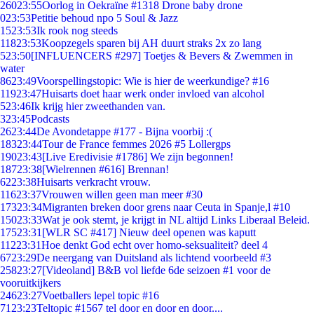
260
23:55
Oorlog in Oekraïne #1318 Drone baby drone
0
23:53
Petitie behoud npo 5 Soul & Jazz
15
23:53
Ik rook nog steeds
118
23:53
Koopzegels sparen bij AH duurt straks 2x zo lang
5
23:50
[INFLUENCERS #297] Toetjes & Bevers & Zwemmen in
water
86
23:49
Voorspellingstopic: Wie is hier de weerkundige? #16
119
23:47
Huisarts doet haar werk onder invloed van alcohol
5
23:46
Ik krijg hier zweethanden van.
3
23:45
Podcasts
26
23:44
De Avondetappe #177 - Bijna voorbij :(
183
23:44
Tour de France femmes 2026 #5 Lollergps
190
23:43
[Live Eredivisie #1786] We zijn begonnen!
187
23:38
[Wielrennen #616] Brennan!
62
23:38
Huisarts verkracht vrouw.
116
23:37
Vrouwen willen geen man meer #30
173
23:34
Migranten breken door grens naar Ceuta in Spanje,l #10
150
23:33
Wat je ook stemt, je krijgt in NL altijd Links Liberaal Beleid.
175
23:31
[WLR SC #417] Nieuw deel openen was kaputt
112
23:31
Hoe denkt God echt over homo-seksualiteit? deel 4
67
23:29
De neergang van Duitsland als lichtend voorbeeld #3
258
23:27
[Videoland] B&B vol liefde 6de seizoen #1 voor de
vooruitkijkers
246
23:27
Voetballers lepel topic #16
71
23:23
Teltopic #1567 tel door en door en door....