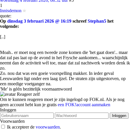
woensdag 4 februari 2026, 08:52 uur
#5
1
Innisdemon
quote:
Op
dinsdag 3 februari 2026 @ 16:19
schreef
Stephan5
het
volgende:
[..]
Moah.. er moet nog een tweede zone komen die 'het gaat doen'.. maar
dat zal pas laat op de avond in het Frysche aankomen... waarschijnlijk
neemt dan de activiteit wél toe, maar dat zal nachtwerk worden denk ik
zo.
Zo. nou dat was een goeie voorspelling makker. In ieder geval
Leeuwarden ligt onder een laag ijzel. De straten zijn uitgestorven, op
een moedige voetganger na.
'Me' is géén bezittelijk voornaamwoord
Reageer zelf
Om te kunnen reageren moet je zijn ingelogd op FOK.nl. Als je nog
geen account hebt kun je gratis
een FOK!account aanmaken
Inloggen
Voorwaarden
Ik accepteer de
voorwaarden
.