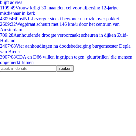
blijft advies
11
09:49
Vrouw krijgt 30 maanden cel voor afpersing 12-jarige
misdienaar in kerk
43
09:46
PostNL-bezorger steekt bewoner na ruzie over pakket
26
09:32
Wegpiraat scheurt met 146 km/u door het centrum van
Amsterdam
7
09:28
Aanhoudende droogte veroorzaakt scheuren in dijken Zuid-
Holland
24
07/08
Vier aanhoudingen na doodsbedreiging burgemeester Depla
van Breda
39
07/08
CDA en D66 willen ingrijpen tegen 'gluurbrillen' die mensen
ongemerkt filmen