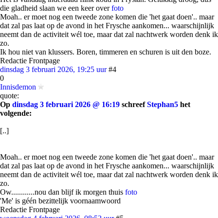
die gladheid slaan we een keer over
foto
Moah.. er moet nog een tweede zone komen die 'het gaat doen'.. maar
dat zal pas laat op de avond in het Frysche aankomen... waarschijnlijk
neemt dan de activiteit wél toe, maar dat zal nachtwerk worden denk ik
zo.
Ik hou niet van klussers. Boren, timmeren en schuren is uit den boze.
Redactie Frontpage
dinsdag 3 februari 2026, 19:25 uur
#4
0
Innisdemon
quote:
Op
dinsdag 3 februari 2026 @ 16:19
schreef
Stephan5
het
volgende:
[..]
Moah.. er moet nog een tweede zone komen die 'het gaat doen'.. maar
dat zal pas laat op de avond in het Frysche aankomen... waarschijnlijk
neemt dan de activiteit wél toe, maar dat zal nachtwerk worden denk ik
zo.
Ow............nou dan blijf ik morgen thuis
foto
'Me' is géén bezittelijk voornaamwoord
Redactie Frontpage