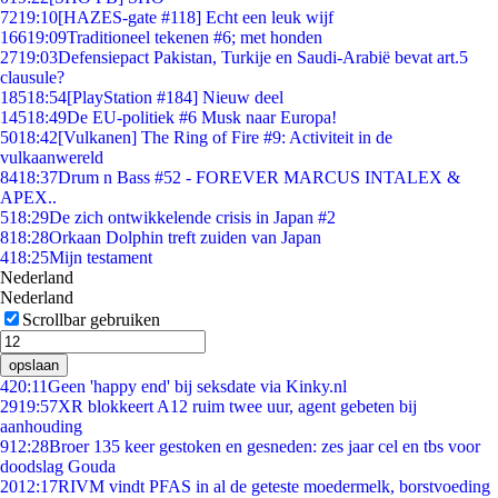
72
19:10
[HAZES-gate #118] Echt een leuk wijf
166
19:09
Traditioneel tekenen #6; met honden
27
19:03
Defensiepact Pakistan, Turkije en Saudi-Arabië bevat art.5
clausule?
185
18:54
[PlayStation #184] Nieuw deel
145
18:49
De EU-politiek #6 Musk naar Europa!
50
18:42
[Vulkanen] The Ring of Fire #9: Activiteit in de
vulkaanwereld
84
18:37
Drum n Bass #52 - FOREVER MARCUS INTALEX &
APEX..
5
18:29
De zich ontwikkelende crisis in Japan #2
8
18:28
Orkaan Dolphin treft zuiden van Japan
4
18:25
Mijn testament
Nederland
Nederland
Scrollbar gebruiken
opslaan
4
20:11
Geen 'happy end' bij seksdate via Kinky.nl
29
19:57
XR blokkeert A12 ruim twee uur, agent gebeten bij
aanhouding
9
12:28
Broer 135 keer gestoken en gesneden: zes jaar cel en tbs voor
doodslag Gouda
20
12:17
RIVM vindt PFAS in al de geteste moedermelk, borstvoeding