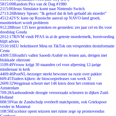
58
15:09
Random Pics van de Dag #1980
21
15:00
Jesus Simulator komt naar Nintendo Switch
27
13:26
Britney Spears: "Ik geloof dat ik heb gefaald als moeder"
45
12:42
VS: kans op Russische aanval op NAVO-land groeit,
munitietekort wordt probleem
9
12:28
Broer 135 keer gestoken en gesneden: zes jaar cel en tbs voor
doodslag Gouda
20
12:17
RIVM vindt PFAS in al de geteste moedermelk, borstvoeding
blijft advies
55
10:16
EU bekritiseert Meta en TikTok om verspreiden desinformatie
Ceuta
43
09:53
Houthi's vallen Saoedi-Arabië en Jemen aan, dreigen met
blokkade olieroute
11
09:49
Vrouw krijgt 30 maanden cel voor afpersing 12-jarige
misdienaar in kerk
44
09:46
PostNL-bezorger steekt bewoner na ruzie over pakket
6
09:45
Trailers kijken: de bioscoopreleases van week 32
26
09:32
Wegpiraat scheurt met 146 km/u door het centrum van
Amsterdam
7
09:28
Aanhoudende droogte veroorzaakt scheuren in dijken Zuid-
Holland
0
08:59
Van de Zandschulp overleeft matchpoints, ook Griekspoor
verder in Montreal
1
08:56
Excelsior opent seizoen met ruime zege op promovendus
Cambuur