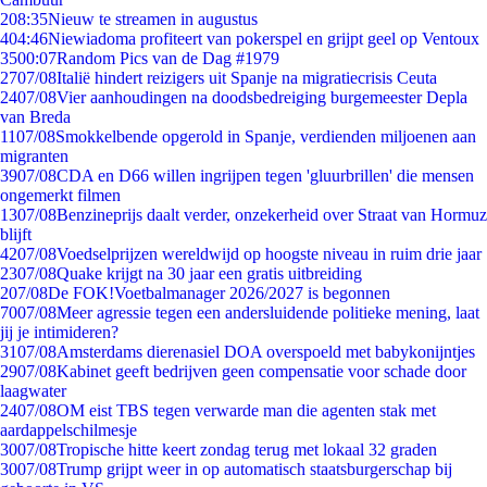
2
08:35
Nieuw te streamen in augustus
4
04:46
Niewiadoma profiteert van pokerspel en grijpt geel op Ventoux
35
00:07
Random Pics van de Dag #1979
27
07/08
Italië hindert reizigers uit Spanje na migratiecrisis Ceuta
24
07/08
Vier aanhoudingen na doodsbedreiging burgemeester Depla
van Breda
11
07/08
Smokkelbende opgerold in Spanje, verdienden miljoenen aan
migranten
39
07/08
CDA en D66 willen ingrijpen tegen 'gluurbrillen' die mensen
ongemerkt filmen
13
07/08
Benzineprijs daalt verder, onzekerheid over Straat van Hormuz
blijft
42
07/08
Voedselprijzen wereldwijd op hoogste niveau in ruim drie jaar
23
07/08
Quake krijgt na 30 jaar een gratis uitbreiding
2
07/08
De FOK!Voetbalmanager 2026/2027 is begonnen
70
07/08
Meer agressie tegen een andersluidende politieke mening, laat
jij je intimideren?
31
07/08
Amsterdams dierenasiel DOA overspoeld met babykonijntjes
29
07/08
Kabinet geeft bedrijven geen compensatie voor schade door
laagwater
24
07/08
OM eist TBS tegen verwarde man die agenten stak met
aardappelschilmesje
30
07/08
Tropische hitte keert zondag terug met lokaal 32 graden
30
07/08
Trump grijpt weer in op automatisch staatsburgerschap bij