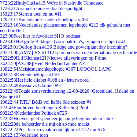
77
23:22
[IndyCar] #115 We're in Nashville Tennessee
17
23:21
Ariana Grande verlaat de spotlight.
153
23:17
Sterren toen en nu #11
129
23:17
Buitenlandse steden lepeltopic #268
233
23:16
Nederlandse plaatsnamen lepeltopic #213 elk gehucht met
een bord telt
3
23:08
Post hier je favoriete SHO podcast!
67
23:01
Het grote Baktopic (voor bakfoto's, -vragen en -tips) #42
268
23:01
Oorlog Iran #136 Bridge and powerplant day incoming?
297
23:00
[AMV] VS #1312 spammers van de internationale rechtsorde
72
22:59
[Lil Kleine#12] Nieuwe afleveringen op Prime
34
22:59
[AZ#98] Heel Nederland achter AZ
138
22:54
Meisjesnamenlepeltopic #367 LOOOOL LAPO
40
22:53
Dierenlepeltopic #150
38
22:53
Het hele alfabet #108 en 4letterwoord
245
22:49
Russia vs Ukraine #91
263
22:49
Totale zonsverduistering 12-08-2026 (Groenland, IJsland en
Spanje) #1
196
22:44
[RTL] B&B vol liefde 6de seizoen #4
3
22:43
Eindhoven heeft eigen Reflecting Pool
90
22:34
Nederlandse Politiek #725
5
22:32
Hoeveel geld spendeer jij aan je beginnende relatie?
19
22:29
de beheerder die mij oh zo moe maakt.
185
22:22
Post hier zo vaak mogelijk om 22:22 uur #76
126
22:13
Nederland toen