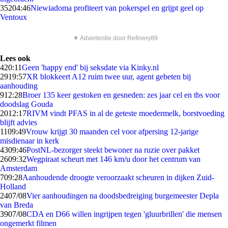
352
04:46
Niewiadoma profiteert van pokerspel en grijpt geel op
Ventoux
▼ Advertentie door Refinery89
Lees ook
4
20:11
Geen 'happy end' bij seksdate via Kinky.nl
29
19:57
XR blokkeert A12 ruim twee uur, agent gebeten bij
aanhouding
9
12:28
Broer 135 keer gestoken en gesneden: zes jaar cel en tbs voor
doodslag Gouda
20
12:17
RIVM vindt PFAS in al de geteste moedermelk, borstvoeding
blijft advies
11
09:49
Vrouw krijgt 30 maanden cel voor afpersing 12-jarige
misdienaar in kerk
43
09:46
PostNL-bezorger steekt bewoner na ruzie over pakket
26
09:32
Wegpiraat scheurt met 146 km/u door het centrum van
Amsterdam
7
09:28
Aanhoudende droogte veroorzaakt scheuren in dijken Zuid-
Holland
24
07/08
Vier aanhoudingen na doodsbedreiging burgemeester Depla
van Breda
39
07/08
CDA en D66 willen ingrijpen tegen 'gluurbrillen' die mensen
ongemerkt filmen