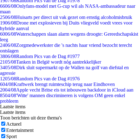
19
07/08
Random Pics van de Dag #1978
66
06/08
Onlyfans-model met G-cup wil als NASA-ambassadeur naar
maan
25
06/08
Huisarts per direct uit vak gezet om ernstig alcoholmisbruik
19
06/08
Drone met explosieven bij Duits vliegveld voedt vrees voor
hybride aanval
60
06/08
Waterschappen slaan alarm wegens droogte: Gereedschapskist
leeg
24
06/08
Zorgmedewerkster die 's nachts haar vriend bezocht terecht
ontslagen
38
06/08
Random Pics van de Dag #1977
21
05/08
Tanken in België wordt nóg aantrekkelijker
34
05/08
Dirk sluit supermarkt op de Wallen na golf van diefstal en
agressie
12
05/08
Random Pics van de Dag #1976
6
04/08
Kraftwerk brengt ruimteschip terug naar Eindhoven
20
04/08
Apple vecht Britse eis tot inbouwen backdoor in iCloud aan
85
04/08
'Witte' mannen discrimineren is volgens OM geen enkel
probleem
Laatste items
Laatste items
Toon berichten uit deze thema's
Actueel
Entertainment
Sport