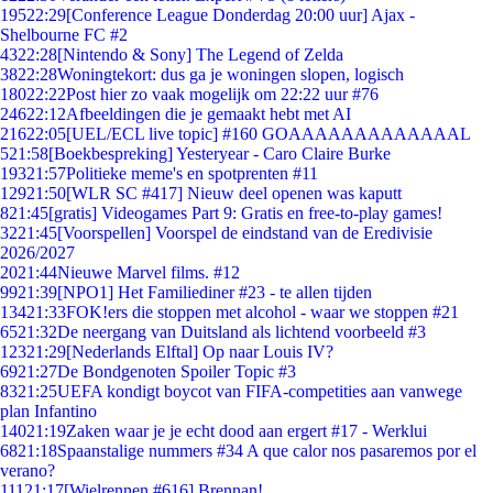
195
22:29
[Conference League Donderdag 20:00 uur] Ajax -
Shelbourne FC #2
43
22:28
[Nintendo & Sony] The Legend of Zelda
38
22:28
Woningtekort: dus ga je woningen slopen, logisch
180
22:22
Post hier zo vaak mogelijk om 22:22 uur #76
246
22:12
Afbeeldingen die je gemaakt hebt met AI
216
22:05
[UEL/ECL live topic] #160 GOAAAAAAAAAAAAAL
5
21:58
[Boekbespreking] Yesteryear - Caro Claire Burke
193
21:57
Politieke meme's en spotprenten #11
129
21:50
[WLR SC #417] Nieuw deel openen was kaputt
8
21:45
[gratis] Videogames Part 9: Gratis en free-to-play games!
32
21:45
[Voorspellen] Voorspel de eindstand van de Eredivisie
2026/2027
20
21:44
Nieuwe Marvel films. #12
99
21:39
[NPO1] Het Familiediner #23 - te allen tijden
134
21:33
FOK!ers die stoppen met alcohol - waar we stoppen #21
65
21:32
De neergang van Duitsland als lichtend voorbeeld #3
123
21:29
[Nederlands Elftal] Op naar Louis IV?
69
21:27
De Bondgenoten Spoiler Topic #3
83
21:25
UEFA kondigt boycot van FIFA-competities aan vanwege
plan Infantino
140
21:19
Zaken waar je je echt dood aan ergert #17 - Werklui
68
21:18
Spaanstalige nummers #34 A que calor nos pasaremos por el
verano?
111
21:17
[Wielrennen #616] Brennan!