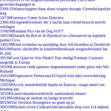
gevechtsvliegtuigen in
55
09:33
Waterschappen slaan alarm wegens droogte: Gereedschapskist
leeg
1
07:00
Forensics: Crime Scene Detective
23
06:40
Zorgmedewerkster die 's nachts haar vriend bezocht terecht
ontslagen
37
06/08
Random Pics van de Dag #1977
18
05/08
Datalek bij Bol en de Bijenkorf na cyberaanval op logistiek
partner Ceva
34
05/08
Kind overleden na aanrijding door AH-bestelbus in Dordrecht
6
05/08
Nieuw slachtoffer in kindermisbruikzaak zorgprofessional Jan
B. (66)
3
05/08
Geen Qatar en Abu Dhabi? Dan eindigt Formule 1-seizoen
mogelijk in Europa
5
05/08
Litouwen vindt opnieuw migrantentunnel onder grens met Wit-
Rusland
45
05/08
Progressieve Democraat El-Sayed wint nipt voorverkiezing
Michigan
12
05/08
Accell, moederbedrijf Sparta en Batavus, vraagt uitstel van
betaling aan
5
05/08
Zomervakantieweerbericht: aanhoudend zomers
1
05/08
Vollering de sterkste na lastige heuvelrit
8
05/08
The Division Resurgence nu gratis op pc
36
05/08
Hackers roven Coldcard-bitcoinwallets leeg voor 114 miljoen