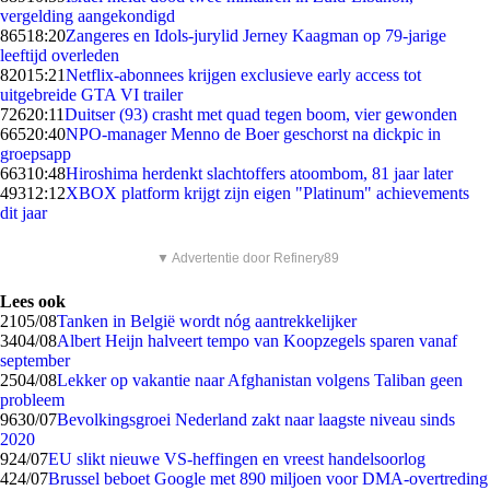
vergelding aangekondigd
865
18:20
Zangeres en Idols-jurylid Jerney Kaagman op 79-jarige
leeftijd overleden
820
15:21
Netflix-abonnees krijgen exclusieve early access tot
uitgebreide GTA VI trailer
726
20:11
Duitser (93) crasht met quad tegen boom, vier gewonden
665
20:40
NPO-manager Menno de Boer geschorst na dickpic in
groepsapp
663
10:48
Hiroshima herdenkt slachtoffers atoombom, 81 jaar later
493
12:12
XBOX platform krijgt zijn eigen "Platinum" achievements
dit jaar
▼ Advertentie door Refinery89
Lees ook
21
05/08
Tanken in België wordt nóg aantrekkelijker
34
04/08
Albert Heijn halveert tempo van Koopzegels sparen vanaf
september
25
04/08
Lekker op vakantie naar Afghanistan volgens Taliban geen
probleem
96
30/07
Bevolkingsgroei Nederland zakt naar laagste niveau sinds
2020
9
24/07
EU slikt nieuwe VS-heffingen en vreest handelsoorlog
4
24/07
Brussel beboet Google met 890 miljoen voor DMA-overtreding