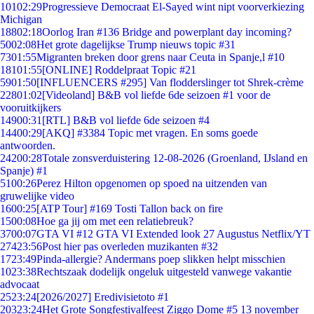
101
02:29
Progressieve Democraat El-Sayed wint nipt voorverkiezing
Michigan
188
02:18
Oorlog Iran #136 Bridge and powerplant day incoming?
50
02:08
Het grote dagelijkse Trump nieuws topic #31
73
01:55
Migranten breken door grens naar Ceuta in Spanje,l #10
181
01:55
[ONLINE] Roddelpraat Topic #21
59
01:50
[INFLUENCERS #295] Van flodderslinger tot Shrek-crème
228
01:02
[Videoland] B&B vol liefde 6de seizoen #1 voor de
vooruitkijkers
149
00:31
[RTL] B&B vol liefde 6de seizoen #4
144
00:29
[AKQ] #3384 Topic met vragen. En soms goede
antwoorden.
242
00:28
Totale zonsverduistering 12-08-2026 (Groenland, IJsland en
Spanje) #1
51
00:26
Perez Hilton opgenomen op spoed na uitzenden van
gruwelijke video
16
00:25
[ATP Tour] #169 Tosti Tallon back on fire
15
00:08
Hoe ga jij om met een relatiebreuk?
37
00:07
GTA VI #12 GTA VI Extended look 27 Augustus Netflix/YT
274
23:56
Post hier pas overleden muzikanten #32
17
23:49
Pinda-allergie? Andermans poep slikken helpt misschien
10
23:38
Rechtszaak dodelijk ongeluk uitgesteld vanwege vakantie
advocaat
25
23:24
[2026/2027] Eredivisietoto #1
203
23:24
Het Grote Songfestivalfeest Ziggo Dome #5 13 november