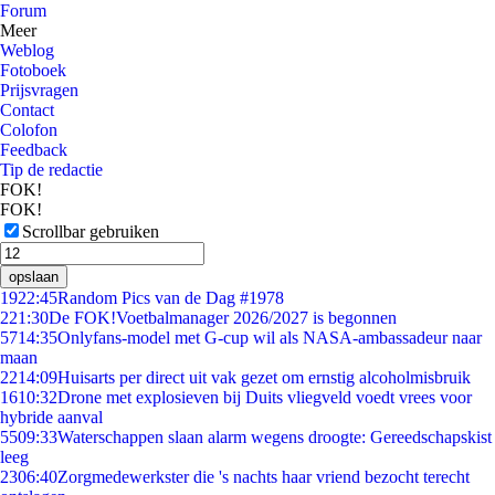
Forum
Meer
Weblog
Fotoboek
Prijsvragen
Contact
Colofon
Feedback
Tip de redactie
FOK!
FOK!
Scrollbar gebruiken
opslaan
19
22:45
Random Pics van de Dag #1978
2
21:30
De FOK!Voetbalmanager 2026/2027 is begonnen
57
14:35
Onlyfans-model met G-cup wil als NASA-ambassadeur naar
maan
22
14:09
Huisarts per direct uit vak gezet om ernstig alcoholmisbruik
16
10:32
Drone met explosieven bij Duits vliegveld voedt vrees voor
hybride aanval
55
09:33
Waterschappen slaan alarm wegens droogte: Gereedschapskist
leeg
23
06:40
Zorgmedewerkster die 's nachts haar vriend bezocht terecht