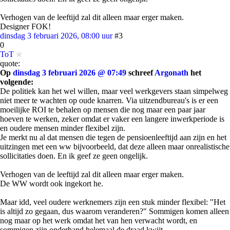
Verhogen van de leeftijd zal dit alleen maar erger maken.
Designer FOK!
dinsdag 3 februari 2026, 08:00 uur
#3
0
ToT
quote:
Op
dinsdag 3 februari 2026 @ 07:49
schreef
Argonath
het
volgende:
De politiek kan het wel willen, maar veel werkgevers staan simpelweg
niet meer te wachten op oude knarren. Via uitzendbureau's is er een
moeilijke ROI te behalen op mensen die nog maar een paar jaar
hoeven te werken, zeker omdat er vaker een langere inwerkperiode is
en oudere mensen minder flexibel zijn.
Je merkt nu al dat mensen die tegen de pensioenleeftijd aan zijn en het
uitzingen met een ww bijvoorbeeld, dat deze alleen maar onrealistische
sollicitaties doen. En ik geef ze geen ongelijk.
Verhogen van de leeftijd zal dit alleen maar erger maken.
De WW wordt ook ingekort he.
Maar idd, veel oudere werknemers zijn een stuk minder flexibel: "Het
is altijd zo gegaan, dus waarom veranderen?" Sommigen komen alleen
nog maar op het werk omdat het van hen verwacht wordt, en
sommigen zijn onderhand helemaal de draad kwijt.