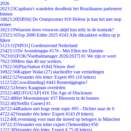
2026
20
23:23
Capibara's wandelen doodleuk het Braziliaanse parlement
binnen
188
23:20
[SBS6] De Oranjezomer #10 Helene je kan het niet stop
ermee
18
23:19
Waarom doen vrouwen altijd hun telly in de kontzak?
233
23:16
Top 2000 Editie 2025 #243 Alle dikzakken willen op je
lijken
51
23:11
[NPO1] Goedenavond Nederland
254
23:11
De Avondetappe #176 - Met Ellen ten Damme.
76
23:01
[FOK!Voetbalmanager 2026/2027] #1 We zijn er weer
79
22:59
Meer dan 40 uur werken.
179
22:56
[PlayStation #184] Nieuw deel
109
22:56
Kapper Walat (27) slachtoffer van vernielingen
140
22:52
Verander één letter: Expert #91 (10 letters)
11
22:52
[Crowdfunding] #443 Rentestijgingen?
60
22:52
Jerney Kaagman overleden
255
22:48
[UFO/UAP] #16 The Age of Disclosure
75
22:48
Het Moestuintopic #37 Bloesem in de bomen
55
22:46
[Netflix Games] #1
267
22:44
Banken met hoge rente topic #95 - Dichter naar de 0
47
22:42
Verander één letter: Expert #143 (9 letters)
11
22:40
Levenslang voor man die inreed op betogers in München
197
22:35
Verander een letter expert (7lettereditie) #50
12
22:30
Verander één letter. Expert # 75 (8 letters)