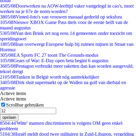
dollar
45
05/08
Doorwerken na AOW-leeftijd vaker vastgelegd in cao's, moet
werken na je 67e de norm worden?
38
05/08
Vinted-foto's van vrouwen massaal gedeeld op seksfora
1
05/08
Nieuwe XBOX Game Pass titels voor de eerste helft van de
maand augustus
53
05/08
Van den Brink zet nog eens 14 gemeenten onder toezicht om
spreidingswet
18
05/08
Iran overweegt Europese hulp bij ruimen mijnen in Straat van
Hormuz
3
05/08
EA Sports FC 27 toont The Grounds-modus
1
05/08
Gears of War: E-Day open beta begint 6 augustus
36
05/08
Pentagon verbruikt meer raketten dan kan worden aangevuld,
tekort dreigt
21
05/08
Tanken in België wordt nóg aantrekkelijker
34
05/08
Dirk sluit supermarkt op de Wallen na golf van diefstal en
agressie
Actieve items
Actieve items
Scrollbar gebruiken
opslaan
85
04:44
'Witte' mannen discrimineren is volgens OM geen enkel
probleem
51
04:38
Israël meldt dood twee militairen in Zuid-Libanon, vergelding