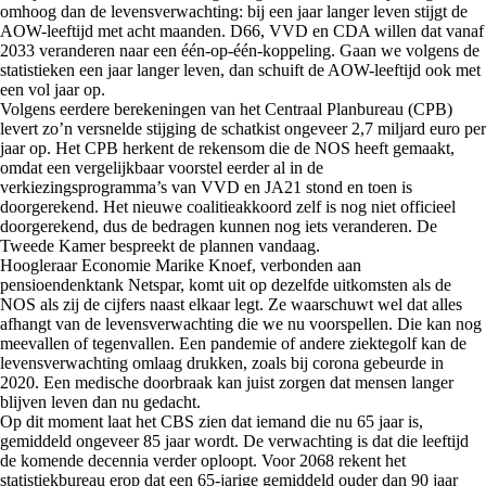
omhoog dan de levensverwachting: bij een jaar langer leven stijgt de
AOW-leeftijd met acht maanden. D66, VVD en CDA willen dat vanaf
2033 veranderen naar een één-op-één-koppeling. Gaan we volgens de
statistieken een jaar langer leven, dan schuift de AOW-leeftijd ook met
een vol jaar op.
Volgens eerdere berekeningen van het Centraal Planbureau (CPB)
levert zo’n versnelde stijging de schatkist ongeveer 2,7 miljard euro per
jaar op. Het CPB herkent de rekensom die de NOS heeft gemaakt,
omdat een vergelijkbaar voorstel eerder al in de
verkiezingsprogramma’s van VVD en JA21 stond en toen is
doorgerekend. Het nieuwe coalitieakkoord zelf is nog niet officieel
doorgerekend, dus de bedragen kunnen nog iets veranderen. De
Tweede Kamer bespreekt de plannen vandaag.
Hoogleraar Economie Marike Knoef, verbonden aan
pensioendenktank Netspar, komt uit op dezelfde uitkomsten als de
NOS als zij de cijfers naast elkaar legt. Ze waarschuwt wel dat alles
afhangt van de levensverwachting die we nu voorspellen. Die kan nog
meevallen of tegenvallen. Een pandemie of andere ziektegolf kan de
levensverwachting omlaag drukken, zoals bij corona gebeurde in
2020. Een medische doorbraak kan juist zorgen dat mensen langer
blijven leven dan nu gedacht.
Op dit moment laat het CBS zien dat iemand die nu 65 jaar is,
gemiddeld ongeveer 85 jaar wordt. De verwachting is dat die leeftijd
de komende decennia verder oploopt. Voor 2068 rekent het
statistiekbureau erop dat een 65-jarige gemiddeld ouder dan 90 jaar