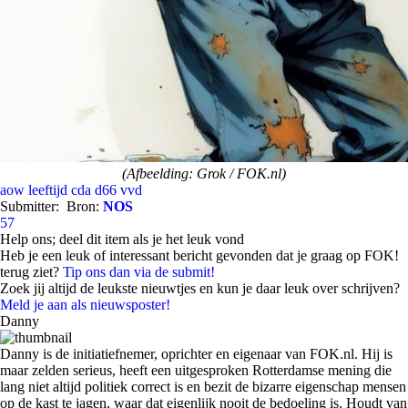
(Afbeelding: Grok / FOK.nl)
aow leeftijd
cda
d66
vvd
Submitter:
Bron:
NOS
57
Help ons; deel dit item als je het leuk vond
Heb je een leuk of interessant bericht gevonden dat je graag op FOK!
terug ziet?
Tip ons dan via de submit!
Zoek jij altijd de leukste nieuwtjes en kun je daar leuk over schrijven?
Meld je aan als nieuwsposter!
Danny
Danny is de initiatiefnemer, oprichter en eigenaar van FOK.nl. Hij is
maar zelden serieus, heeft een uitgesproken Rotterdamse mening die
lang niet altijd politiek correct is en bezit de bizarre eigenschap mensen
op de kast te jagen, waar dat eigenlijk nooit de bedoeling is. Houdt van