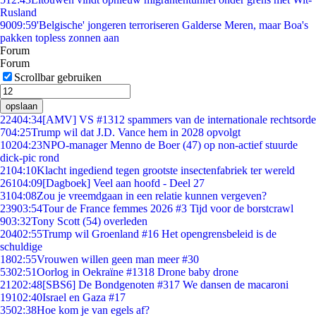
Rusland
90
09:59
'Belgische' jongeren terroriseren Galderse Meren, maar Boa's
pakken topless zonnen aan
Forum
Forum
Scrollbar gebruiken
opslaan
224
04:34
[AMV] VS #1312 spammers van de internationale rechtsorde
7
04:25
Trump wil dat J.D. Vance hem in 2028 opvolgt
102
04:23
NPO-manager Menno de Boer (47) op non-actief stuurde
dick-pic rond
21
04:10
Klacht ingediend tegen grootste insectenfabriek ter wereld
261
04:09
[Dagboek] Veel aan hoofd - Deel 27
31
04:08
Zou je vreemdgaan in een relatie kunnen vergeven?
239
03:54
Tour de France femmes 2026 #3 Tijd voor de borstcrawl
9
03:32
Tony Scott (54) overleden
204
02:55
Trump wil Groenland #16 Het opengrensbeleid is de
schuldige
18
02:55
Vrouwen willen geen man meer #30
53
02:51
Oorlog in Oekraïne #1318 Drone baby drone
212
02:48
[SBS6] De Bondgenoten #317 We dansen de macaroni
191
02:40
Israel en Gaza #17
35
02:38
Hoe kom je van egels af?