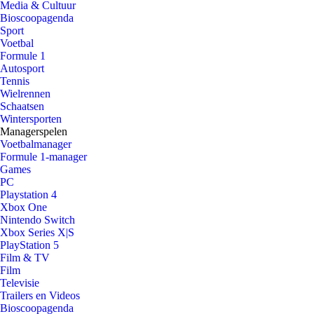
Media & Cultuur
Bioscoopagenda
Sport
Voetbal
Formule 1
Autosport
Tennis
Wielrennen
Schaatsen
Wintersporten
Managerspelen
Voetbalmanager
Formule 1-manager
Games
PC
Playstation 4
Xbox One
Nintendo Switch
Xbox Series X|S
PlayStation 5
Film & TV
Film
Televisie
Trailers en Videos
Bioscoopagenda