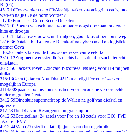
B. (66)
45
17:10
Doorwerken na AOW-leeftijd vaker vastgelegd in cao's, moet
werken na je 67e de norm worden?
1
17:07
Forensics: Crime Scene Detective
56
17:01
Boeren waarschuwen voor lagere oogst door aanhoudende
hitte en droogte
17
16:41
Italiaanse vrouw wint 1 miljoen, gooit kraslot per abuis weg
18
16:36
Datalek bij Bol en de Bijenkorf na cyberaanval op logistiek
partner Ceva
1
16:26
Trailers kijken: de bioscoopreleases van week 32
23
16:12
Zorgmedewerkster die 's nachts haar vriend bezocht terecht
ontslagen
36
15:56
Hackers roven Coldcard-bitcoinwallets leeg voor 114 miljoen
dollar
3
15:13
Geen Qatar en Abu Dhabi? Dan eindigt Formule 1-seizoen
mogelijk in Europa
31
13:00
Spaanse politie: minstens tien voor terrorisme veroordeelden
onder migranten Ceuta
34
12:59
Dirk sluit supermarkt op de Wallen na golf van diefstal en
agressie
8
12:53
The Division Resurgence nu gratis op pc
64
12:53
Zetelpeiling: 24 zetels voor Pro en 18 zetels voor D66, FvD,
JA21 en PVV
49
12:44
Man (25) sterft nadat hij lijm als condoom gebruikt
5
12:43
Litouwen vindt opnieuw migrantentunnel onder grens met Wit-