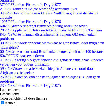
ontslagen
37
06/08
Random Pics van de Dag #1977
21
05/08
Tanken in België wordt nóg aantrekkelijker
34
05/08
Dirk sluit supermarkt op de Wallen na golf van diefstal en
agressie
12
05/08
Random Pics van de Dag #1976
6
04/08
Kraftwerk brengt ruimteschip terug naar Eindhoven
20
04/08
Apple vecht Britse eis tot inbouwen backdoor in iCloud aan
84
04/08
'Witte' mannen discrimineren is volgens OM geen enkel
probleem
30
04/08
Ceuta-leider noemt Marokkaanse grensaanval door migranten
'gruweldaad'
6
04/08
Grote natuurbrand Boschhuizerbergen groeit naar 100 hectare
6
04/08
FOK! was even down
41
04/08
Regering VS geeft scholen die 'genderidentiteit' van kinderen
verbergen voor ouders ultimatum
59
04/08
Vrouw die asielzoekers hielp in Athene vermoord door
Afghaanse asielzoeker
25
04/08
Lekker op vakantie naar Afghanistan volgens Taliban geen
probleem
23
04/08
Random Pics van de Dag #1975
Laatste items
Laatste items
Toon berichten uit deze thema's
Actueel