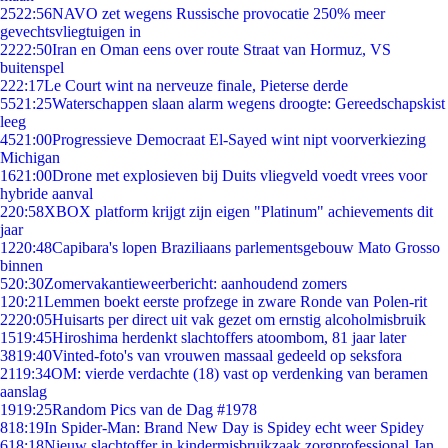
25
22:56
NAVO zet wegens Russische provocatie 250% meer
gevechtsvliegtuigen in
22
22:50
Iran en Oman eens over route Straat van Hormuz, VS
buitenspel
2
22:17
Le Court wint na nerveuze finale, Pieterse derde
55
21:25
Waterschappen slaan alarm wegens droogte: Gereedschapskist
leeg
45
21:00
Progressieve Democraat El-Sayed wint nipt voorverkiezing
Michigan
16
21:00
Drone met explosieven bij Duits vliegveld voedt vrees voor
hybride aanval
2
20:58
XBOX platform krijgt zijn eigen "Platinum" achievements dit
jaar
12
20:48
Capibara's lopen Braziliaans parlementsgebouw Mato Grosso
binnen
5
20:30
Zomervakantieweerbericht: aanhoudend zomers
1
20:21
Lemmen boekt eerste profzege in zware Ronde van Polen-rit
22
20:05
Huisarts per direct uit vak gezet om ernstig alcoholmisbruik
15
19:45
Hiroshima herdenkt slachtoffers atoombom, 81 jaar later
38
19:40
Vinted-foto's van vrouwen massaal gedeeld op seksfora
21
19:34
OM: vierde verdachte (18) vast op verdenking van beramen
aanslag
19
19:25
Random Pics van de Dag #1978
8
18:19
In Spider-Man: Brand New Day is Spidey echt weer Spidey
6
18:18
Nieuw slachtoffer in kindermisbruikzaak zorgprofessional Jan