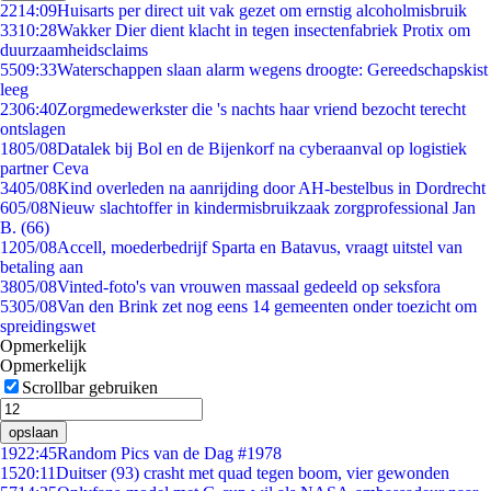
22
14:09
Huisarts per direct uit vak gezet om ernstig alcoholmisbruik
33
10:28
Wakker Dier dient klacht in tegen insectenfabriek Protix om
duurzaamheidsclaims
55
09:33
Waterschappen slaan alarm wegens droogte: Gereedschapskist
leeg
23
06:40
Zorgmedewerkster die 's nachts haar vriend bezocht terecht
ontslagen
18
05/08
Datalek bij Bol en de Bijenkorf na cyberaanval op logistiek
partner Ceva
34
05/08
Kind overleden na aanrijding door AH-bestelbus in Dordrecht
6
05/08
Nieuw slachtoffer in kindermisbruikzaak zorgprofessional Jan
B. (66)
12
05/08
Accell, moederbedrijf Sparta en Batavus, vraagt uitstel van
betaling aan
38
05/08
Vinted-foto's van vrouwen massaal gedeeld op seksfora
53
05/08
Van den Brink zet nog eens 14 gemeenten onder toezicht om
spreidingswet
Opmerkelijk
Opmerkelijk
Scrollbar gebruiken
opslaan
19
22:45
Random Pics van de Dag #1978
15
20:11
Duitser (93) crasht met quad tegen boom, vier gewonden