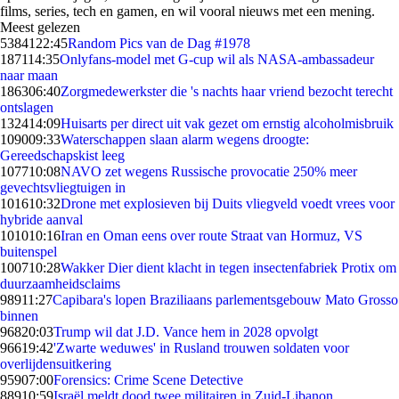
films, series, tech en gamen, en wil vooral nieuws met een mening.
Meest gelezen
53841
22:45
Random Pics van de Dag #1978
1871
14:35
Onlyfans-model met G-cup wil als NASA-ambassadeur
naar maan
1863
06:40
Zorgmedewerkster die 's nachts haar vriend bezocht terecht
ontslagen
1324
14:09
Huisarts per direct uit vak gezet om ernstig alcoholmisbruik
1090
09:33
Waterschappen slaan alarm wegens droogte:
Gereedschapskist leeg
1077
10:08
NAVO zet wegens Russische provocatie 250% meer
gevechtsvliegtuigen in
1016
10:32
Drone met explosieven bij Duits vliegveld voedt vrees voor
hybride aanval
1010
10:16
Iran en Oman eens over route Straat van Hormuz, VS
buitenspel
1007
10:28
Wakker Dier dient klacht in tegen insectenfabriek Protix om
duurzaamheidsclaims
989
11:27
Capibara's lopen Braziliaans parlementsgebouw Mato Grosso
binnen
968
20:03
Trump wil dat J.D. Vance hem in 2028 opvolgt
966
19:42
'Zwarte weduwes' in Rusland trouwen soldaten voor
overlijdensuitkering
959
07:00
Forensics: Crime Scene Detective
889
10:59
Israël meldt dood twee militairen in Zuid-Libanon,