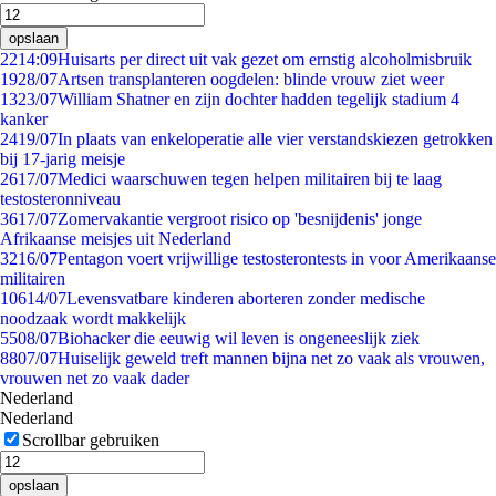
opslaan
22
14:09
Huisarts per direct uit vak gezet om ernstig alcoholmisbruik
19
28/07
Artsen transplanteren oogdelen: blinde vrouw ziet weer
13
23/07
William Shatner en zijn dochter hadden tegelijk stadium 4
kanker
24
19/07
In plaats van enkeloperatie alle vier verstandskiezen getrokken
bij 17-jarig meisje
26
17/07
Medici waarschuwen tegen helpen militairen bij te laag
testosteronniveau
36
17/07
Zomervakantie vergroot risico op 'besnijdenis' jonge
Afrikaanse meisjes uit Nederland
32
16/07
Pentagon voert vrijwillige testosterontests in voor Amerikaanse
militairen
106
14/07
Levensvatbare kinderen aborteren zonder medische
noodzaak wordt makkelijk
55
08/07
Biohacker die eeuwig wil leven is ongeneeslijk ziek
88
07/07
Huiselijk geweld treft mannen bijna net zo vaak als vrouwen,
vrouwen net zo vaak dader
Nederland
Nederland
Scrollbar gebruiken
opslaan