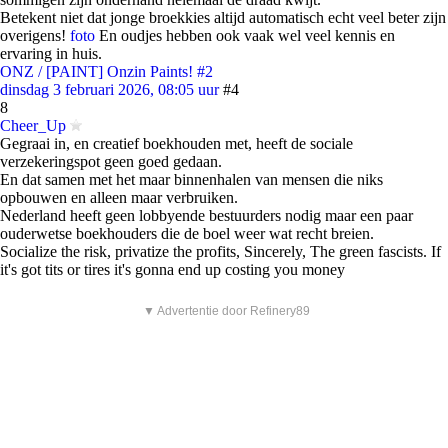
Betekent niet dat jonge broekkies altijd automatisch echt veel beter zijn
overigens!
foto
En oudjes hebben ook vaak wel veel kennis en
ervaring in huis.
ONZ / [PAINT] Onzin Paints! #2
dinsdag 3 februari 2026, 08:05 uur
#4
8
Cheer_Up
Gegraai in, en creatief boekhouden met, heeft de sociale
verzekeringspot geen goed gedaan.
En dat samen met het maar binnenhalen van mensen die niks
opbouwen en alleen maar verbruiken.
Nederland heeft geen lobbyende bestuurders nodig maar een paar
ouderwetse boekhouders die de boel weer wat recht breien.
Socialize the risk, privatize the profits, Sincerely, The green fascists. If
it's got tits or tires it's gonna end up costing you money
▼ Advertentie door Refinery89