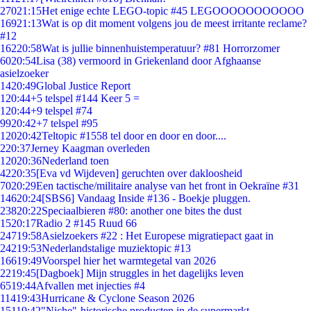
270
21:15
Het enige echte LEGO-topic #45 LEGOOOOOOOOOOO
169
21:13
Wat is op dit moment volgens jou de meest irritante reclame?
#12
162
20:58
Wat is jullie binnenhuistemperatuur? #81 Horrorzomer
60
20:54
Lisa (38) vermoord in Griekenland door Afghaanse
asielzoeker
14
20:49
Global Justice Report
1
20:44
+5 telspel #144 Keer 5 =
1
20:44
+9 telspel #74
99
20:42
+7 telspel #95
120
20:42
Teltopic #1558 tel door en door en door....
2
20:37
Jerney Kaagman overleden
120
20:36
Nederland toen
42
20:35
[Eva vd Wijdeven] geruchten over dakloosheid
70
20:29
Een tactische/militaire analyse van het front in Oekraïne #31
146
20:24
[SBS6] Vandaag Inside #136 - Boekje pluggen.
238
20:22
Speciaalbieren #80: another one bites the dust
15
20:17
Radio 2 #145 Ruud 66
247
19:58
Asielzoekers #22 : Het Europese migratiepact gaat in
242
19:53
Nederlandstalige muziektopic #13
166
19:49
Voorspel hier het warmtegetal van 2026
22
19:45
[Dagboek] Mijn struggles in het dagelijks leven
65
19:44
Afvallen met injecties #4
114
19:43
Hurricane & Cyclone Season 2026
151
19:42
"Niche"-historische producten in de supermarkt