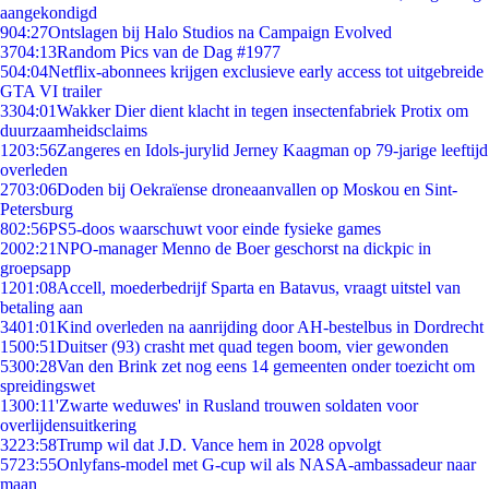
aangekondigd
9
04:27
Ontslagen bij Halo Studios na Campaign Evolved
37
04:13
Random Pics van de Dag #1977
5
04:04
Netflix-abonnees krijgen exclusieve early access tot uitgebreide
GTA VI trailer
33
04:01
Wakker Dier dient klacht in tegen insectenfabriek Protix om
duurzaamheidsclaims
12
03:56
Zangeres en Idols-jurylid Jerney Kaagman op 79-jarige leeftijd
overleden
27
03:06
Doden bij Oekraïense droneaanvallen op Moskou en Sint-
Petersburg
8
02:56
PS5-doos waarschuwt voor einde fysieke games
20
02:21
NPO-manager Menno de Boer geschorst na dickpic in
groepsapp
12
01:08
Accell, moederbedrijf Sparta en Batavus, vraagt uitstel van
betaling aan
34
01:01
Kind overleden na aanrijding door AH-bestelbus in Dordrecht
15
00:51
Duitser (93) crasht met quad tegen boom, vier gewonden
53
00:28
Van den Brink zet nog eens 14 gemeenten onder toezicht om
spreidingswet
13
00:11
'Zwarte weduwes' in Rusland trouwen soldaten voor
overlijdensuitkering
32
23:58
Trump wil dat J.D. Vance hem in 2028 opvolgt
57
23:55
Onlyfans-model met G-cup wil als NASA-ambassadeur naar
maan