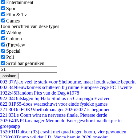
Entertainment
Sport
Film & Tv
Games
Toon berichten van deze types
Weblog
Column
(P)review
Special
Poll
Scrollbar gebruiken
opslaan
0
03:37
Ajax veel te sterk voor Shelbourne, maar houdt schade beperkt
0
02:34
Nieuwkomers schitteren bij ruime Europese zege FC Twente
19
22:45
Random Pics van de Dag #1978
9
22:04
Ontslagen bij Halo Studios na Campaign Evolved
8
22:01
PS5-doos waarschuwt voor einde fysieke games
2
21:30
De FOK!Voetbalmanager 2026/2027 is begonnen
2
21:03
Le Court wint na nerveuze finale, Pieterse derde
20
20:40
NPO-manager Menno de Boer geschorst na dickpic in
groepsapp
15
20:11
Duitser (93) crasht met quad tegen boom, vier gewonden
32
20:03
Trump wil dat J.D. Vance hem in 2028 opvolgt