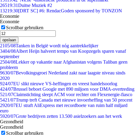
265
19:31
Duitse Muziek #2
132
19:30
[DRT SC] #6: RendacGoden sponsored by TONZON
Economie
Economie
Scrollbar gebruiken
opslaan
21
05/08
Tanken in België wordt nóg aantrekkelijker
34
04/08
Albert Heijn halveert tempo van Koopzegels sparen vanaf
september
25
04/08
Lekker op vakantie naar Afghanistan volgens Taliban geen
probleem
96
30/07
Bevolkingsgroei Nederland zakt naar laagste niveau sinds
2020
9
24/07
EU slikt nieuwe VS-heffingen en vreest handelsoorlog
4
24/07
Brussel beboet Google met 890 miljoen voor DMA-overtreding
5
21/07
Claimstichting sleept ACM voor rechter om Flexenergie-fiasco
54
21/07
Trump treft Canada met nieuwe invoerheffing van 50 procent
29
20/07
EU straft AliExpress met recordboete van ruim half miljard
euro
59
20/07
Grote bedrijven zetten 13.500 asielzoekers aan het werk
Gezondheid
Gezondheid
Scrollbar gebruiken