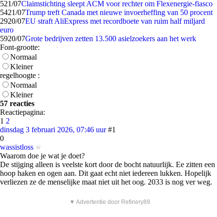
5
21/07
Claimstichting sleept ACM voor rechter om Flexenergie-fiasco
54
21/07
Trump treft Canada met nieuwe invoerheffing van 50 procent
29
20/07
EU straft AliExpress met recordboete van ruim half miljard
euro
59
20/07
Grote bedrijven zetten 13.500 asielzoekers aan het werk
Font-grootte:
Normaal
Kleiner
regelhoogte :
Normaal
Kleiner
57 reacties
Reactiepagina:
1
2
dinsdag 3 februari 2026, 07:46 uur
#1
0
wassistloss
Waarom doe je wat je doet?
De stijging alleen is veelste kort door de bocht natuurlijk. Ee zitten een
hoop haken en ogen aan. Dit gaat echt niet iedereen lukken. Hopelijk
verliezen ze de menselijke maat niet uit het oog. 2033 is nog ver weg.
▼ Advertentie door Refinery89