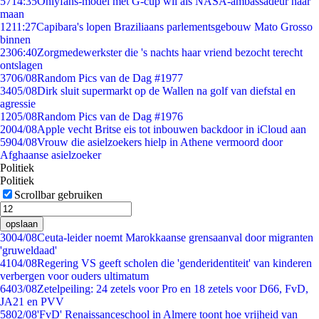
57
14:35
Onlyfans-model met G-cup wil als NASA-ambassadeur naar
maan
12
11:27
Capibara's lopen Braziliaans parlementsgebouw Mato Grosso
binnen
23
06:40
Zorgmedewerkster die 's nachts haar vriend bezocht terecht
ontslagen
37
06/08
Random Pics van de Dag #1977
34
05/08
Dirk sluit supermarkt op de Wallen na golf van diefstal en
agressie
12
05/08
Random Pics van de Dag #1976
20
04/08
Apple vecht Britse eis tot inbouwen backdoor in iCloud aan
59
04/08
Vrouw die asielzoekers hielp in Athene vermoord door
Afghaanse asielzoeker
Politiek
Politiek
Scrollbar gebruiken
opslaan
30
04/08
Ceuta-leider noemt Marokkaanse grensaanval door migranten
'gruweldaad'
41
04/08
Regering VS geeft scholen die 'genderidentiteit' van kinderen
verbergen voor ouders ultimatum
64
03/08
Zetelpeiling: 24 zetels voor Pro en 18 zetels voor D66, FvD,
JA21 en PVV
58
02/08
'FvD' Renaissanceschool in Almere toont hoe vrijheid van