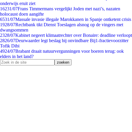
onderwijs eruit ziet
162
31/07
Frans Timmermans vergelijkt Joden met nazi’s, nazaten
holocaust doen aangifte
65
31/07
Massale invasie illegale Marokkanen in Spanje ontketent crisis
19
28/07
Rechtbank tikt Dienst Toeslagen alsnog op de vingers met
dwangsommen
23
28/07
Kabinet negeert klimaatrechter over Bonaire: deadline verloopt
28
26/07
Deurwaarder legt beslag bij onvindbare Bij1-fractievoorzitter
Tofik Dibi
49
24/07
Brabant draait natuurvergunningen voor boeren terug: ook
elders in het land?