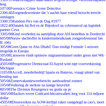
leeg
1
07:00
Forensics: Crime Scene Detective
23
06:40
Zorgmedewerkster die 's nachts haar vriend bezocht terecht
ontslagen
33
00:35
Random Pics van de Dag #1977
18
22:40
Datalek bij Bol en de Bijenkorf na cyberaanval op logistiek
partner Ceva
33
05/08
Kind overleden na aanrijding door AH-bestelbus in Dordrecht
6
05/08
Nieuw slachtoffer in kindermisbruikzaak zorgprofessional Jan
B. (66)
3
05/08
Geen Qatar en Abu Dhabi? Dan eindigt Formule 1-seizoen
mogelijk in Europa
5
05/08
Litouwen vindt opnieuw migrantentunnel onder grens met Wit-
Rusland
45
05/08
Progressieve Democraat El-Sayed wint nipt voorverkiezing
Michigan
11
05/08
Accell, moederbedrijf Sparta en Batavus, vraagt uitstel van
betaling aan
5
05/08
Zomervakantieweerbericht: aanhoudend zomers
1
05/08
Vollering de sterkste na lastige heuvelrit
8
05/08
The Division Resurgence nu gratis op pc
36
05/08
Hackers roven Coldcard-bitcoinwallets leeg voor 114 miljoen
dollar
45
05/08
Doorwerken na AOW-leeftijd vaker vastgelegd in cao's, moet