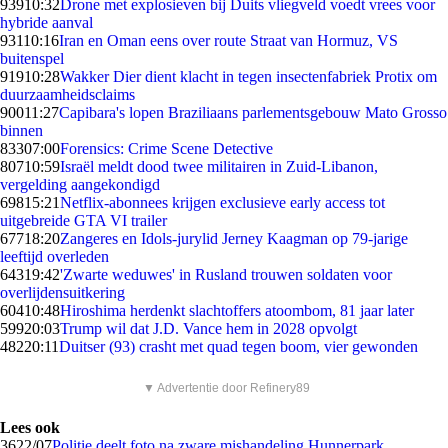
939
10:32
Drone met explosieven bij Duits vliegveld voedt vrees voor
hybride aanval
931
10:16
Iran en Oman eens over route Straat van Hormuz, VS
buitenspel
919
10:28
Wakker Dier dient klacht in tegen insectenfabriek Protix om
duurzaamheidsclaims
900
11:27
Capibara's lopen Braziliaans parlementsgebouw Mato Grosso
binnen
833
07:00
Forensics: Crime Scene Detective
807
10:59
Israël meldt dood twee militairen in Zuid-Libanon,
vergelding aangekondigd
698
15:21
Netflix-abonnees krijgen exclusieve early access tot
uitgebreide GTA VI trailer
677
18:20
Zangeres en Idols-jurylid Jerney Kaagman op 79-jarige
leeftijd overleden
643
19:42
'Zwarte weduwes' in Rusland trouwen soldaten voor
overlijdensuitkering
604
10:48
Hiroshima herdenkt slachtoffers atoombom, 81 jaar later
599
20:03
Trump wil dat J.D. Vance hem in 2028 opvolgt
482
20:11
Duitser (93) crasht met quad tegen boom, vier gewonden
▼ Advertentie door Refinery89
Lees ook
36
22/07
Politie deelt foto na zware mishandeling Hunnerpark