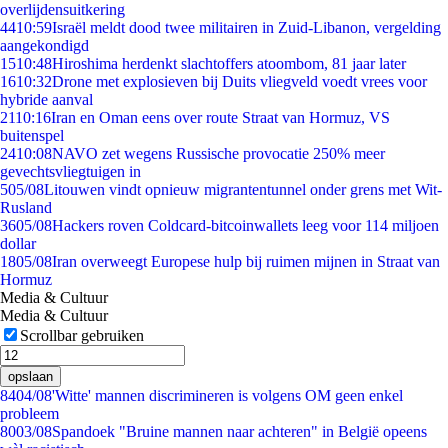
overlijdensuitkering
44
10:59
Israël meldt dood twee militairen in Zuid-Libanon, vergelding
aangekondigd
15
10:48
Hiroshima herdenkt slachtoffers atoombom, 81 jaar later
16
10:32
Drone met explosieven bij Duits vliegveld voedt vrees voor
hybride aanval
21
10:16
Iran en Oman eens over route Straat van Hormuz, VS
buitenspel
24
10:08
NAVO zet wegens Russische provocatie 250% meer
gevechtsvliegtuigen in
5
05/08
Litouwen vindt opnieuw migrantentunnel onder grens met Wit-
Rusland
36
05/08
Hackers roven Coldcard-bitcoinwallets leeg voor 114 miljoen
dollar
18
05/08
Iran overweegt Europese hulp bij ruimen mijnen in Straat van
Hormuz
Media & Cultuur
Media & Cultuur
Scrollbar gebruiken
opslaan
84
04/08
'Witte' mannen discrimineren is volgens OM geen enkel
probleem
80
03/08
Spandoek "Bruine mannen naar achteren" in België opeens