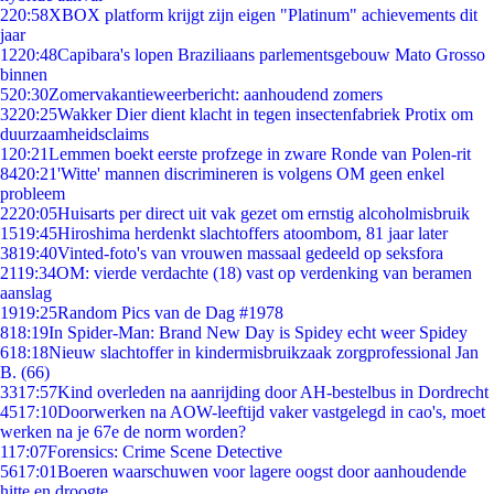
2
20:58
XBOX platform krijgt zijn eigen "Platinum" achievements dit
jaar
12
20:48
Capibara's lopen Braziliaans parlementsgebouw Mato Grosso
binnen
5
20:30
Zomervakantieweerbericht: aanhoudend zomers
32
20:25
Wakker Dier dient klacht in tegen insectenfabriek Protix om
duurzaamheidsclaims
1
20:21
Lemmen boekt eerste profzege in zware Ronde van Polen-rit
84
20:21
'Witte' mannen discrimineren is volgens OM geen enkel
probleem
22
20:05
Huisarts per direct uit vak gezet om ernstig alcoholmisbruik
15
19:45
Hiroshima herdenkt slachtoffers atoombom, 81 jaar later
38
19:40
Vinted-foto's van vrouwen massaal gedeeld op seksfora
21
19:34
OM: vierde verdachte (18) vast op verdenking van beramen
aanslag
19
19:25
Random Pics van de Dag #1978
8
18:19
In Spider-Man: Brand New Day is Spidey echt weer Spidey
6
18:18
Nieuw slachtoffer in kindermisbruikzaak zorgprofessional Jan
B. (66)
33
17:57
Kind overleden na aanrijding door AH-bestelbus in Dordrecht
45
17:10
Doorwerken na AOW-leeftijd vaker vastgelegd in cao's, moet
werken na je 67e de norm worden?
1
17:07
Forensics: Crime Scene Detective
56
17:01
Boeren waarschuwen voor lagere oogst door aanhoudende
hitte en droogte