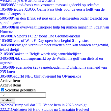
werken na je 67e de norm worden?
38
05/08
Vinted-foto's van vrouwen massaal gedeeld op seksfora
1
05/08
Nieuwe XBOX Game Pass titels voor de eerste helft van de
maand augustus
50
05/08
Van den Brink zet nog eens 14 gemeenten onder toezicht om
spreidingswet
18
05/08
Iran overweegt Europese hulp bij ruimen mijnen in Straat van
Hormuz
3
05/08
EA Sports FC 27 toont The Grounds-modus
1
05/08
Gears of War: E-Day open beta begint 6 augustus
36
05/08
Pentagon verbruikt meer raketten dan kan worden aangevuld,
tekort dreigt
21
05/08
Tanken in België wordt nóg aantrekkelijker
34
05/08
Dirk sluit supermarkt op de Wallen na golf van diefstal en
agressie
13
05/08
Nederlander (23) aangehouden in Duitsland na snelheid van
235 km/u
3
05/08
Gedurfd NEC blijft overeind bij Olympiakos
Actieve items
Actieve items
Scrollbar gebruiken
opslaan
26
22:24
Trump wil dat J.D. Vance hem in 2028 opvolgt
2
22:21
Ontslagen bij Halo Studios na Campaign Evolved