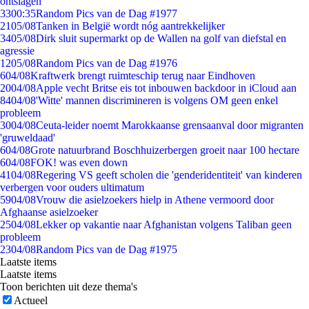
ontslagen
33
00:35
Random Pics van de Dag #1977
21
05/08
Tanken in België wordt nóg aantrekkelijker
34
05/08
Dirk sluit supermarkt op de Wallen na golf van diefstal en
agressie
12
05/08
Random Pics van de Dag #1976
6
04/08
Kraftwerk brengt ruimteschip terug naar Eindhoven
20
04/08
Apple vecht Britse eis tot inbouwen backdoor in iCloud aan
84
04/08
'Witte' mannen discrimineren is volgens OM geen enkel
probleem
30
04/08
Ceuta-leider noemt Marokkaanse grensaanval door migranten
'gruweldaad'
6
04/08
Grote natuurbrand Boschhuizerbergen groeit naar 100 hectare
6
04/08
FOK! was even down
41
04/08
Regering VS geeft scholen die 'genderidentiteit' van kinderen
verbergen voor ouders ultimatum
59
04/08
Vrouw die asielzoekers hielp in Athene vermoord door
Afghaanse asielzoeker
25
04/08
Lekker op vakantie naar Afghanistan volgens Taliban geen
probleem
23
04/08
Random Pics van de Dag #1975
Laatste items
Laatste items
Toon berichten uit deze thema's
Actueel