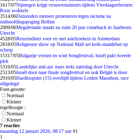
16
17/07
Nijmegen krijgt vrouwenurinoirs tijdens Vierdaagsefeesten:
Roze wokkels
35
14/06
Duizenden mensen protesteren tegen racisme na
onthoofdingspoging Belfast
20
09/06
Megafestatie maakt na ruim 20 jaar comeback in Jaarbeurs
Utrecht
45
28/05
Reuzen­diner voor en met asielzoekers in Amsterdam
28
18/05
Religieuze show op National Mall zet kerk-staatdebat op
scherp
153
17/05
Bulgarije verrast en wint Songfestival, Israël pakt tweede
plek
53
16/05
Landelijke anti-azc mars trekt zaterdag door Utrecht
25
13/05
Israël door naar finale songfestival en ook België is door
29
10/05
Hardloopster (15) overlijdt tijdens Leiden Marathon, race
stilgelegd
Font-grootte:
Normaal
Kleiner
regelhoogte :
Normaal
Kleiner
7 reacties
maandag 12 januari 2026, 08:17 uur
#1
1