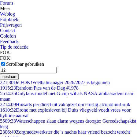
Forum
Meer
Weblog
Fotoboek
Prijsvragen
Contact
Colofon
Feedback
Tip de redactie
FOK!
FOK!
Scrollbar gebruiken
opslaan
2
21:30
De FOK!Voetbalmanager 2026/2027 is begonnen
19
15:23
Random Pics van de Dag #1978
55
14:35
Onlyfans-model met G-cup wil als NASA-ambassadeur naar
maan
22
14:09
Huisarts per direct uit vak gezet om ernstig alcoholmisbruik
16
10:32
Drone met explosieven bij Duits vliegveld voedt vrees voor
hybride aanval
55
09:33
Waterschappen slaan alarm wegens droogte: Gereedschapskist
leeg
23
06:40
Zorgmedewerkster die 's nachts haar vriend bezocht terecht