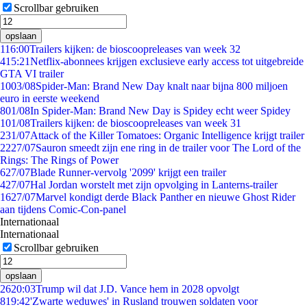
Scrollbar gebruiken
opslaan
1
16:00
Trailers kijken: de bioscoopreleases van week 32
4
15:21
Netflix-abonnees krijgen exclusieve early access tot uitgebreide
GTA VI trailer
10
03/08
Spider-Man: Brand New Day knalt naar bijna 800 miljoen
euro in eerste weekend
8
01/08
In Spider-Man: Brand New Day is Spidey echt weer Spidey
1
01/08
Trailers kijken: de bioscoopreleases van week 31
2
31/07
Attack of the Killer Tomatoes: Organic Intelligence krijgt trailer
22
27/07
Sauron smeedt zijn ene ring in de trailer voor The Lord of the
Rings: The Rings of Power
6
27/07
Blade Runner-vervolg '2099' krijgt een trailer
4
27/07
Hal Jordan worstelt met zijn opvolging in Lanterns-trailer
16
27/07
Marvel kondigt derde Black Panther en nieuwe Ghost Rider
aan tijdens Comic-Con-panel
Internationaal
Internationaal
Scrollbar gebruiken
opslaan
26
20:03
Trump wil dat J.D. Vance hem in 2028 opvolgt
8
19:42
'Zwarte weduwes' in Rusland trouwen soldaten voor