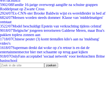
wèl racistisch
59
02/08
Familie 16-jarige overweegt aangifte na schuine grappen
Roddelpraat op Zwarte Cross
29
24/07
Ex-CNN-ster Brooke Baldwin wijst ex-wereldleider in bed af
68
24/07
Mensen worden steeds dommer: Klasse van 'middelmatigen'
ontstaat
35
22/07
Model beschuldigt Epstein van verkrachting tijdens celstraf
90
18/07
'Belgische' jongeren terroriseren Galderse Meren, maar Boa's
pakken topless zonnen aan
17
18/07
Chinese peuter (3) komt tientallen kilo's aan na 'mukbang'
video's
16
18/07
Superman denkt dat woke op z'n retour is en dat de
entertainmentsector hier met schaamte op terug gaat kijken
9
18/07
OnlyFans acceptabel 'sociaal netwerk' voor leerkrachten Britse
basisschool