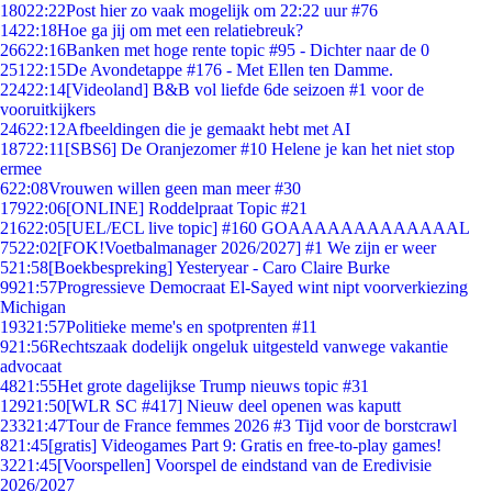
180
22:22
Post hier zo vaak mogelijk om 22:22 uur #76
14
22:18
Hoe ga jij om met een relatiebreuk?
266
22:16
Banken met hoge rente topic #95 - Dichter naar de 0
251
22:15
De Avondetappe #176 - Met Ellen ten Damme.
224
22:14
[Videoland] B&B vol liefde 6de seizoen #1 voor de
vooruitkijkers
246
22:12
Afbeeldingen die je gemaakt hebt met AI
187
22:11
[SBS6] De Oranjezomer #10 Helene je kan het niet stop
ermee
6
22:08
Vrouwen willen geen man meer #30
179
22:06
[ONLINE] Roddelpraat Topic #21
216
22:05
[UEL/ECL live topic] #160 GOAAAAAAAAAAAAAL
75
22:02
[FOK!Voetbalmanager 2026/2027] #1 We zijn er weer
5
21:58
[Boekbespreking] Yesteryear - Caro Claire Burke
99
21:57
Progressieve Democraat El-Sayed wint nipt voorverkiezing
Michigan
193
21:57
Politieke meme's en spotprenten #11
9
21:56
Rechtszaak dodelijk ongeluk uitgesteld vanwege vakantie
advocaat
48
21:55
Het grote dagelijkse Trump nieuws topic #31
129
21:50
[WLR SC #417] Nieuw deel openen was kaputt
233
21:47
Tour de France femmes 2026 #3 Tijd voor de borstcrawl
8
21:45
[gratis] Videogames Part 9: Gratis en free-to-play games!
32
21:45
[Voorspellen] Voorspel de eindstand van de Eredivisie
2026/2027