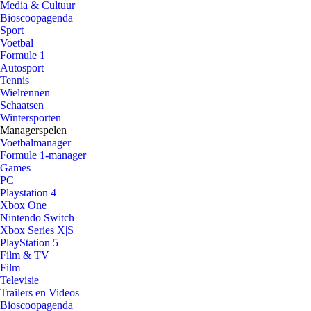
Media & Cultuur
Bioscoopagenda
Sport
Voetbal
Formule 1
Autosport
Tennis
Wielrennen
Schaatsen
Wintersporten
Managerspelen
Voetbalmanager
Formule 1-manager
Games
PC
Playstation 4
Xbox One
Nintendo Switch
Xbox Series X|S
PlayStation 5
Film & TV
Film
Televisie
Trailers en Videos
Bioscoopagenda