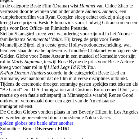
negen.
In de categorie Beste Film (Drama) wist
Hamnet
van Chloe Zhao te
verrassen door te winnen van onder andere
Sinners. Sinners,
een
vampierhorrorfilm van Ryan Coogler, sloeg echter ook zijn slag en
kreeg twee prijzen: Beste Filmmuziek voor Ludwig Göransson en een
prijs voor Box Office- en Filmische Prestatie.
Stellan Skarsgård kreeg veel waardering voor zijn rol in het Noorse
familiedrama
Sentimental Value.
Hij kreeg de prijs voor Beste
Mannelijke Bijrol, zijn eerste grote Hollywoodonderscheiding, wat
hem een staande ovatie opleverde. Timothée Chalamet won zijn eerste
Golden Globe voor Beste Acteur in een musical of komedie voor zijn
rol in
Marty Supreme,
terwijl Rose Byrne de prijs voor Beste Actrice
kreeg voor haar rol in
If I Had Legs I'd Kick You.
K-Pop Demon Hunters
scoorde in de categorieën Beste Lied en
Animatie, wat aantoont dat de film in diverse disciplines uitblinkt.
Tijdens de ceremonie droegen sommige gasten speldjes met teksten als
"Be Good" en "U.S. Immigration and Customs Enforcement Out", als
reactie op een fatale schietpartij in Minneapolis waarbij Renee Good
omkwam, veroorzaakt door een agent van de Amerikaanse
immigratiedienst.
De Golden Globes vonden plaats in het Beverly Hilton in Los Angeles
en werden gepresenteerd door comédienne Nikki Glaser.
golden globes
one battle after another
Submitter:
Bron:
Diversen / FOK!
7