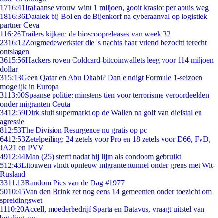
17
16:41
Italiaanse vrouw wint 1 miljoen, gooit kraslot per abuis weg
18
16:36
Datalek bij Bol en de Bijenkorf na cyberaanval op logistiek
partner Ceva
1
16:26
Trailers kijken: de bioscoopreleases van week 32
23
16:12
Zorgmedewerkster die 's nachts haar vriend bezocht terecht
ontslagen
36
15:56
Hackers roven Coldcard-bitcoinwallets leeg voor 114 miljoen
dollar
3
15:13
Geen Qatar en Abu Dhabi? Dan eindigt Formule 1-seizoen
mogelijk in Europa
31
13:00
Spaanse politie: minstens tien voor terrorisme veroordeelden
onder migranten Ceuta
34
12:59
Dirk sluit supermarkt op de Wallen na golf van diefstal en
agressie
8
12:53
The Division Resurgence nu gratis op pc
64
12:53
Zetelpeiling: 24 zetels voor Pro en 18 zetels voor D66, FvD,
JA21 en PVV
49
12:44
Man (25) sterft nadat hij lijm als condoom gebruikt
5
12:43
Litouwen vindt opnieuw migrantentunnel onder grens met Wit-
Rusland
33
11:13
Random Pics van de Dag #1977
50
10:45
Van den Brink zet nog eens 14 gemeenten onder toezicht om
spreidingswet
11
10:20
Accell, moederbedrijf Sparta en Batavus, vraagt uitstel van
betaling aan