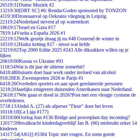
265
19:31
Duitse Muziek #2
132
19:30
[DRT SC] #6: RendacGoden sponsored by TONZON
41
19:30
Droneaanval op Oekrains vliegtuig in Leipzig
221
19:24
Nederland stevent af op watertekort
186
19:17
Israel en Gaza #17
78
19:14
Vuelta a España 2026 #1
222
19:12
Welk geurtje draag jij nu #48 Geurend de winter in
165
19:12
Haiku ketting #27 - strooi wat liefde
232
19:02
Top 2000 Editie 2025 #243 Alle dikzakken willen op je
lijken
208
19:00
Russia vs Ukraine #91
11
18:54
Wat is dit jaar de ultieme zomerhit?
64
18:48
Huisarts doet haar werk onder invloed van alcohol
9
18:28
EK Zwemsporten 2026 te Parijs #1
64
18:26
Overleden sporters en aan sport gerelateerde personen
32
18:20
Jaarlijks emigreren duizenden Amerikanen naar Nederland.
236
18:17
Wie gaan er dood in 2026?Post met een vleugje cynisme de
overledenen.
57
18:13
Abdul A. (27) als afperser "Fleur" door het leven
101
18:10
[La Liga #177]
183
18:06
Oorlog Iran #136 Bridge and powerplant day incoming?
120
17:59
Invalkracht kinderdagverblijf Jan B. (66) misbruikt zeker 14
kinderen
143
17:54
[AKQ] #3384 Topic met vragen. En soms goede
antwoorden.