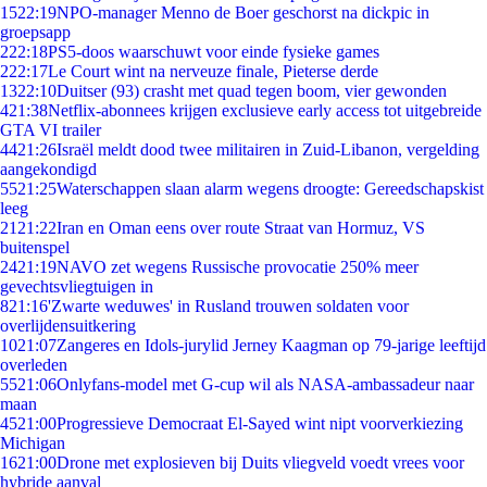
15
22:19
NPO-manager Menno de Boer geschorst na dickpic in
groepsapp
2
22:18
PS5-doos waarschuwt voor einde fysieke games
2
22:17
Le Court wint na nerveuze finale, Pieterse derde
13
22:10
Duitser (93) crasht met quad tegen boom, vier gewonden
4
21:38
Netflix-abonnees krijgen exclusieve early access tot uitgebreide
GTA VI trailer
44
21:26
Israël meldt dood twee militairen in Zuid-Libanon, vergelding
aangekondigd
55
21:25
Waterschappen slaan alarm wegens droogte: Gereedschapskist
leeg
21
21:22
Iran en Oman eens over route Straat van Hormuz, VS
buitenspel
24
21:19
NAVO zet wegens Russische provocatie 250% meer
gevechtsvliegtuigen in
8
21:16
'Zwarte weduwes' in Rusland trouwen soldaten voor
overlijdensuitkering
10
21:07
Zangeres en Idols-jurylid Jerney Kaagman op 79-jarige leeftijd
overleden
55
21:06
Onlyfans-model met G-cup wil als NASA-ambassadeur naar
maan
45
21:00
Progressieve Democraat El-Sayed wint nipt voorverkiezing
Michigan
16
21:00
Drone met explosieven bij Duits vliegveld voedt vrees voor
hybride aanval