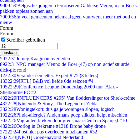
90
09:59
'Belgische' jongeren terroriseren Galderse Meren, maar Boa's
pakken topless zonnen aan
79
09:56
In veel gemeenten helemaal geen vuurwerk meer met oud en
nieuw
Forum
Forum
Scrollbar gebruiken
opslaan
59
22:31
Jerney Kaagman overleden
89
22:31
NPO-manager Menno de Boer (47) op non-actief stuurde
dick-pic rond
12
22:30
Verander één letter. Expert # 75 (8 letters)
133
22:29
[RTL] B&B vol liefde 6de seizoen #4
195
22:29
[Conference League Donderdag 20:00 uur] Ajax -
Shelbourne FC #2
40
22:29
[INFLUENCERS #295] Van flodderslinger tot Shrek-crème
43
22:28
[Nintendo & Sony] The Legend of Zelda
38
22:28
Woningtekort: dus ga je woningen slopen, logisch
10
22:26
Pinda-allergie? Andermans poep slikken helpt misschien
70
22:26
Migranten breken door grens naar Ceuta in Spanje,l #10
48
22:26
Oorlog in Oekraïne #1318 Drone baby drone
272
22:24
Post hier pas overleden muzikanten #32
50
22:23
[NPO1] Goedenavond Nederland