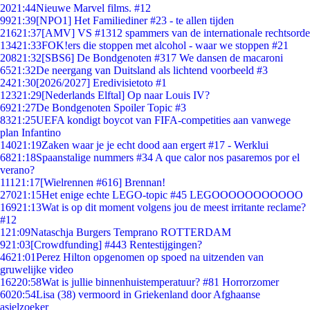
20
21:44
Nieuwe Marvel films. #12
99
21:39
[NPO1] Het Familiediner #23 - te allen tijden
216
21:37
[AMV] VS #1312 spammers van de internationale rechtsorde
134
21:33
FOK!ers die stoppen met alcohol - waar we stoppen #21
208
21:32
[SBS6] De Bondgenoten #317 We dansen de macaroni
65
21:32
De neergang van Duitsland als lichtend voorbeeld #3
24
21:30
[2026/2027] Eredivisietoto #1
123
21:29
[Nederlands Elftal] Op naar Louis IV?
69
21:27
De Bondgenoten Spoiler Topic #3
83
21:25
UEFA kondigt boycot van FIFA-competities aan vanwege
plan Infantino
140
21:19
Zaken waar je je echt dood aan ergert #17 - Werklui
68
21:18
Spaanstalige nummers #34 A que calor nos pasaremos por el
verano?
111
21:17
[Wielrennen #616] Brennan!
270
21:15
Het enige echte LEGO-topic #45 LEGOOOOOOOOOOO
169
21:13
Wat is op dit moment volgens jou de meest irritante reclame?
#12
1
21:09
Nataschja Burgers Temprano ROTTERDAM
9
21:03
[Crowdfunding] #443 Rentestijgingen?
46
21:01
Perez Hilton opgenomen op spoed na uitzenden van
gruwelijke video
162
20:58
Wat is jullie binnenhuistemperatuur? #81 Horrorzomer
60
20:54
Lisa (38) vermoord in Griekenland door Afghaanse
asielzoeker