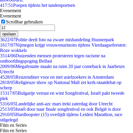
4
17:51
Poepen tijdens het tandenpoetsen
Evenement
Evenement
Scrollbar gebruiken
opslaan
36
22/07
Politie deelt foto na zware mishandeling Hunnerpark
16
17/07
Nijmegen krijgt vrouwenurinoirs tijdens Vierdaagsefeesten:
Roze wokkels
35
14/06
Duizenden mensen protesteren tegen racisme na
onthoofdingspoging Belfast
20
09/06
Megafestatie maakt na ruim 20 jaar comeback in Jaarbeurs
Utrecht
45
28/05
Reuzen­diner voor en met asielzoekers in Amsterdam
28
18/05
Religieuze show op National Mall zet kerk-staatdebat op
scherp
153
17/05
Bulgarije verrast en wint Songfestival, Israël pakt tweede
plek
53
16/05
Landelijke anti-azc mars trekt zaterdag door Utrecht
25
13/05
Israël door naar finale songfestival en ook België is door
29
10/05
Hardloopster (15) overlijdt tijdens Leiden Marathon, race
stilgelegd
Film en Series
Film en Series