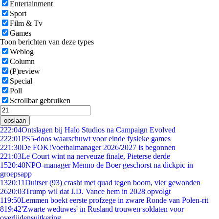
Entertainment
Sport
Film & Tv
Games
Toon berichten van deze types
Weblog
Column
(P)review
Special
Poll
Scrollbar gebruiken
opslaan
2
22:04
Ontslagen bij Halo Studios na Campaign Evolved
2
22:01
PS5-doos waarschuwt voor einde fysieke games
2
21:30
De FOK!Voetbalmanager 2026/2027 is begonnen
2
21:03
Le Court wint na nerveuze finale, Pieterse derde
15
20:40
NPO-manager Menno de Boer geschorst na dickpic in
groepsapp
13
20:11
Duitser (93) crasht met quad tegen boom, vier gewonden
26
20:03
Trump wil dat J.D. Vance hem in 2028 opvolgt
1
19:50
Lemmen boekt eerste profzege in zware Ronde van Polen-rit
8
19:42
'Zwarte weduwes' in Rusland trouwen soldaten voor
overlijdensuitkering