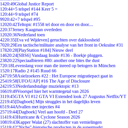
14
20:49
Global Justice Report
1
20:44
+5 telspel #144 Keer 5 =
1
20:44
+9 telspel #74
99
20:42
+7 telspel #95
120
20:42
Teltopic #1558 tel door en door en door....
2
20:37
Jerney Kaagman overleden
120
20:36
Nederland toen
42
20:35
[Eva vd Wijdeven] geruchten over dakloosheid
70
20:29
Een tactische/militaire analyse van het front in Oekraïne #31
178
20:28
[PlayStation #184] Nieuw deel
146
20:24
[SBS6] Vandaag Inside #136 - Boekje pluggen.
238
20:22
Speciaalbieren #80: another one bites the dust
7
20:18
Levenslang voor man die inreed op betogers in München
15
20:17
Radio 2 #145 Ruud 66
247
19:58
Asielzoekers #22 : Het Europese migratiepact gaat in
254
19:58
[UFO/UAP] #16 The Age of Disclosure
242
19:53
Nederlandstalige muziektopic #13
166
19:49
Voorspel hier het warmtegetal van 2026
31
19:45
GTA VI #12 GTA VI Extended look 27 Augustus Netflix/YT
22
19:45
[Dagboek] Mijn struggles in het dagelijks leven
65
19:44
Afvallen met injecties #4
257
19:44
[Dagboek] Veel aan hoofd - Deel 27
114
19:43
Hurricane & Cyclone Season 2026
108
19:43
Kapper Walat (27) slachtoffer van vernielingen
151
19:42
"Niche"-historische producten in de supermarkt