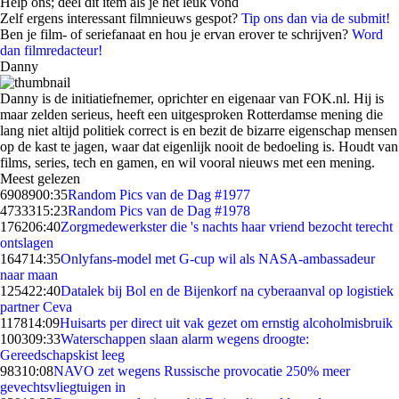
Help ons; deel dit item als je het leuk vond
Zelf ergens interessant filmnieuws gespot?
Tip ons dan via de submit!
Ben je film- of seriefanaat en hou je ervan erover te schrijven?
Word
dan filmredacteur!
Danny
Danny is de initiatiefnemer, oprichter en eigenaar van FOK.nl. Hij is
maar zelden serieus, heeft een uitgesproken Rotterdamse mening die
lang niet altijd politiek correct is en bezit de bizarre eigenschap mensen
op de kast te jagen, waar dat eigenlijk nooit de bedoeling is. Houdt van
films, series, tech en gamen, en wil vooral nieuws met een mening.
Meest gelezen
69089
00:35
Random Pics van de Dag #1977
47333
15:23
Random Pics van de Dag #1978
1762
06:40
Zorgmedewerkster die 's nachts haar vriend bezocht terecht
ontslagen
1647
14:35
Onlyfans-model met G-cup wil als NASA-ambassadeur
naar maan
1254
22:40
Datalek bij Bol en de Bijenkorf na cyberaanval op logistiek
partner Ceva
1178
14:09
Huisarts per direct uit vak gezet om ernstig alcoholmisbruik
1003
09:33
Waterschappen slaan alarm wegens droogte:
Gereedschapskist leeg
983
10:08
NAVO zet wegens Russische provocatie 250% meer
gevechtsvliegtuigen in