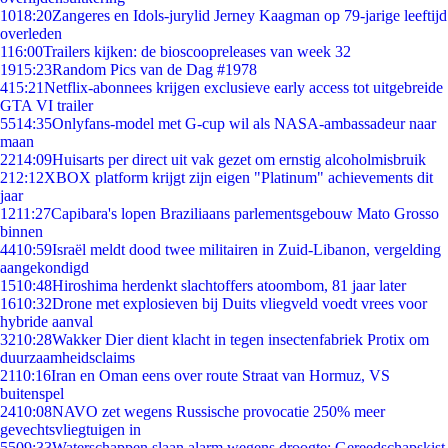
10
18:20
Zangeres en Idols-jurylid Jerney Kaagman op 79-jarige leeftijd
overleden
1
16:00
Trailers kijken: de bioscoopreleases van week 32
19
15:23
Random Pics van de Dag #1978
4
15:21
Netflix-abonnees krijgen exclusieve early access tot uitgebreide
GTA VI trailer
55
14:35
Onlyfans-model met G-cup wil als NASA-ambassadeur naar
maan
22
14:09
Huisarts per direct uit vak gezet om ernstig alcoholmisbruik
2
12:12
XBOX platform krijgt zijn eigen "Platinum" achievements dit
jaar
12
11:27
Capibara's lopen Braziliaans parlementsgebouw Mato Grosso
binnen
44
10:59
Israël meldt dood twee militairen in Zuid-Libanon, vergelding
aangekondigd
15
10:48
Hiroshima herdenkt slachtoffers atoombom, 81 jaar later
16
10:32
Drone met explosieven bij Duits vliegveld voedt vrees voor
hybride aanval
32
10:28
Wakker Dier dient klacht in tegen insectenfabriek Protix om
duurzaamheidsclaims
21
10:16
Iran en Oman eens over route Straat van Hormuz, VS
buitenspel
24
10:08
NAVO zet wegens Russische provocatie 250% meer
gevechtsvliegtuigen in
55
09:33
Waterschappen slaan alarm wegens droogte: Gereedschapskist