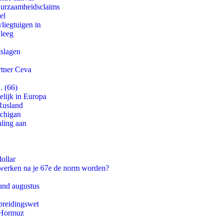
duurzaamheidsclaims
el
iegtuigen in
 leeg
tslagen
rtner Ceva
. (66)
lijk in Europa
Rusland
ichigan
aling aan
ollar
 werken na je 67e de norm worden?
and augustus
preidingswet
n Hormuz