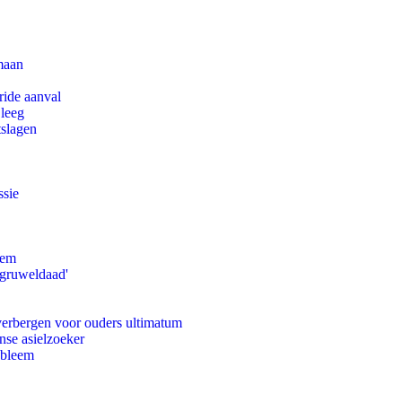
maan
ride aanval
 leeg
tslagen
ssie
eem
'gruweldaad'
 verbergen voor ouders ultimatum
nse asielzoeker
obleem