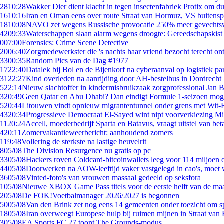
28
10:28
Wakker Dier dient klacht in tegen insectenfabriek Protix om 
16
10:16
Iran en Oman eens over route Straat van Hormuz, VS buitensp
18
10:08
NAVO zet wegens Russische provocatie 250% meer gevechtsvl
42
09:33
Waterschappen slaan alarm wegens droogte: Gereedschapskist
0
07:00
Forensics: Crime Scene Detective
20
06:40
Zorgmedewerkster die 's nachts haar vriend bezocht terecht on
33
00:35
Random Pics van de Dag #1977
17
22:40
Datalek bij Bol en de Bijenkorf na cyberaanval op logistiek pa
31
22:27
Kind overleden na aanrijding door AH-bestelbus in Dordrecht
5
22:14
Nieuw slachtoffer in kindermisbruikzaak zorgprofessional Jan B
3
20:49
Geen Qatar en Abu Dhabi? Dan eindigt Formule 1-seizoen moge
5
20:44
Litouwen vindt opnieuw migrantentunnel onder grens met Wit-
43
20:34
Progressieve Democraat El-Sayed wint nipt voorverkiezing M
11
20:24
Accell, moederbedrijf Sparta en Batavus, vraagt uitstel van bet
4
20:11
Zomervakantieweerbericht: aanhoudend zomers
1
19:48
Vollering de sterkste na lastige heuvelrit
8
05/08
The Division Resurgence nu gratis op pc
33
05/08
Hackers roven Coldcard-bitcoinwallets leeg voor 114 miljoen d
44
05/08
Doorwerken na AOW-leeftijd vaker vastgelegd in cao's, moet
36
05/08
Vinted-foto's van vrouwen massaal gedeeld op seksfora
1
05/08
Nieuwe XBOX Game Pass titels voor de eerste helft van de ma
2
05/08
De FOK!Voetbalmanager 2026/2027 is begonnen
50
05/08
Van den Brink zet nog eens 14 gemeenten onder toezicht om s
18
05/08
Iran overweegt Europese hulp bij ruimen mijnen in Straat va
3
05/08
EA Sports FC 27 toont The Grounds-modus