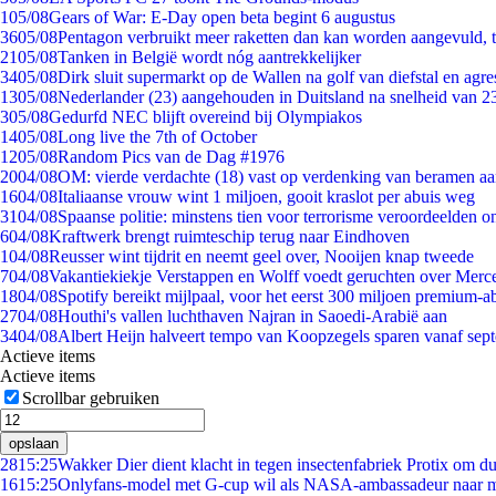
1
05/08
Gears of War: E-Day open beta begint 6 augustus
36
05/08
Pentagon verbruikt meer raketten dan kan worden aangevuld, t
21
05/08
Tanken in België wordt nóg aantrekkelijker
34
05/08
Dirk sluit supermarkt op de Wallen na golf van diefstal en agre
13
05/08
Nederlander (23) aangehouden in Duitsland na snelheid van 
3
05/08
Gedurfd NEC blijft overeind bij Olympiakos
14
05/08
Long live the 7th of October
12
05/08
Random Pics van de Dag #1976
20
04/08
OM: vierde verdachte (18) vast op verdenking van beramen aa
16
04/08
Italiaanse vrouw wint 1 miljoen, gooit kraslot per abuis weg
31
04/08
Spaanse politie: minstens tien voor terrorisme veroordeelden 
6
04/08
Kraftwerk brengt ruimteschip terug naar Eindhoven
1
04/08
Reusser wint tijdrit en neemt geel over, Nooijen knap tweede
7
04/08
Vakantiekiekje Verstappen en Wolff voedt geruchten over Merc
18
04/08
Spotify bereikt mijlpaal, voor het eerst 300 miljoen premium-
27
04/08
Houthi's vallen luchthaven Najran in Saoedi-Arabië aan
34
04/08
Albert Heijn halveert tempo van Koopzegels sparen vanaf sep
Actieve items
Actieve items
Scrollbar gebruiken
opslaan
28
15:25
Wakker Dier dient klacht in tegen insectenfabriek Protix om 
16
15:25
Onlyfans-model met G-cup wil als NASA-ambassadeur naar 