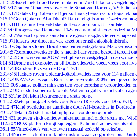
31
15:25
Israël meldt dood twee militairen in Zuid-Libanon, vergeldin
16
15:17
Iran en Oman eens over route Straat van Hormuz, VS buitensp
17
15:17
Datalek bij Bol en de Bijenkorf na cyberaanval op logistiek pa
3
15:13
Geen Qatar en Abu Dhabi? Dan eindigt Formule 1-seizoen moge
10
15:11
Hiroshima herdenkt slachtoffers atoombom, 81 jaar later
43
15:09
Progressieve Democraat El-Sayed wint nipt voorverkiezing M
42
15:07
Waterschappen slaan alarm wegens droogte: Gereedschapskist
7
15:07
Huisarts per direct uit vak gezet om ernstig alcoholmisbruik
7
15:07
Capibara's lopen Braziliaans parlementsgebouw Mato Grosso b
20
14:57
Zorgmedewerkster die 's nachts haar vriend bezocht terecht on
44
14:52
Doorwerken na AOW-leeftijd vaker vastgelegd in cao's, moet
8
14:51
Drone met explosieven bij Duits vliegveld voedt vrees voor hyb
18
14:48
Random Pics van de Dag #1978
33
14:45
Hackers roven Coldcard-bitcoinwallets leeg voor 114 miljoen d
18
14:39
NAVO zet wegens Russische provocatie 250% meer gevechtsvl
31
13:00
Spaanse politie: minstens tien voor terrorisme veroordeelden 
34
12:59
Dirk sluit supermarkt op de Wallen na golf van diefstal en agre
8
12:53
The Division Resurgence nu gratis op pc
64
12:53
Zetelpeiling: 24 zetels voor Pro en 18 zetels voor D66, FvD,
31
12:47
Kind overleden na aanrijding door AH-bestelbus in Dordrecht
49
12:44
Man (25) sterft nadat hij lijm als condoom gebruikt
5
12:43
Litouwen vindt opnieuw migrantentunnel onder grens met Wit-
1
12:20
XBOX platform krijgt zijn eigen "Platinum" achievements dit ja
36
11:55
Vinted-foto's van vrouwen massaal gedeeld op seksfora
5
11:13
Nieuw slachtoffer in kindermisbruikzaak zorgprofessional Jan B