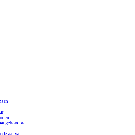
maan
ar
innen
g aangekondigd
ride aanval