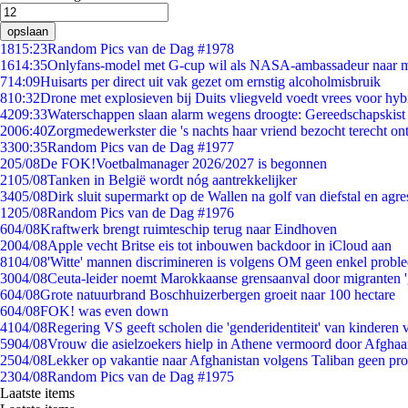
opslaan
18
15:23
Random Pics van de Dag #1978
16
14:35
Onlyfans-model met G-cup wil als NASA-ambassadeur naar 
7
14:09
Huisarts per direct uit vak gezet om ernstig alcoholmisbruik
8
10:32
Drone met explosieven bij Duits vliegveld voedt vrees voor hyb
42
09:33
Waterschappen slaan alarm wegens droogte: Gereedschapskist
20
06:40
Zorgmedewerkster die 's nachts haar vriend bezocht terecht on
33
00:35
Random Pics van de Dag #1977
2
05/08
De FOK!Voetbalmanager 2026/2027 is begonnen
21
05/08
Tanken in België wordt nóg aantrekkelijker
34
05/08
Dirk sluit supermarkt op de Wallen na golf van diefstal en agre
12
05/08
Random Pics van de Dag #1976
6
04/08
Kraftwerk brengt ruimteschip terug naar Eindhoven
20
04/08
Apple vecht Britse eis tot inbouwen backdoor in iCloud aan
81
04/08
'Witte' mannen discrimineren is volgens OM geen enkel probl
30
04/08
Ceuta-leider noemt Marokkaanse grensaanval door migranten 
6
04/08
Grote natuurbrand Boschhuizerbergen groeit naar 100 hectare
6
04/08
FOK! was even down
41
04/08
Regering VS geeft scholen die 'genderidentiteit' van kinderen
59
04/08
Vrouw die asielzoekers hielp in Athene vermoord door Afghaa
25
04/08
Lekker op vakantie naar Afghanistan volgens Taliban geen pr
23
04/08
Random Pics van de Dag #1975
Laatste items