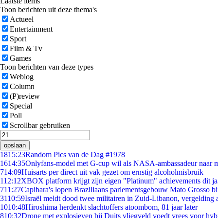
Laatste items
Toon berichten uit deze thema's
Actueel
Entertainment
Sport
Film & Tv
Games
Toon berichten van deze types
Weblog
Column
(P)review
Special
Poll
Scrollbar gebruiken
opslaan
18
15:23
Random Pics van de Dag #1978
16
14:35
Onlyfans-model met G-cup wil als NASA-ambassadeur naar 
7
14:09
Huisarts per direct uit vak gezet om ernstig alcoholmisbruik
1
12:12
XBOX platform krijgt zijn eigen "Platinum" achievements dit ja
7
11:27
Capibara's lopen Braziliaans parlementsgebouw Mato Grosso b
31
10:59
Israël meldt dood twee militairen in Zuid-Libanon, vergeldin
10
10:48
Hiroshima herdenkt slachtoffers atoombom, 81 jaar later
8
10:32
Drone met explosieven bij Duits vliegveld voedt vrees voor hyb