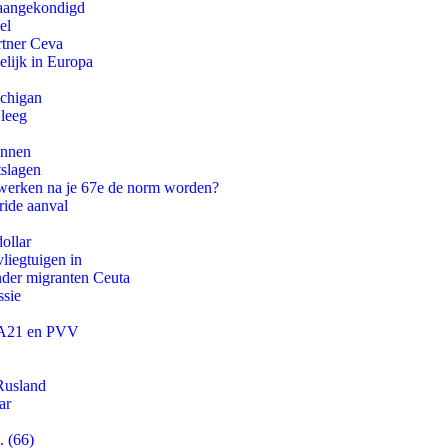
g aangekondigd
el
rtner Ceva
lijk in Europa
ichigan
 leeg
innen
tslagen
 werken na je 67e de norm worden?
ride aanval
ollar
iegtuigen in
onder migranten Ceuta
ssie
 JA21 en PVV
Rusland
ar
. (66)