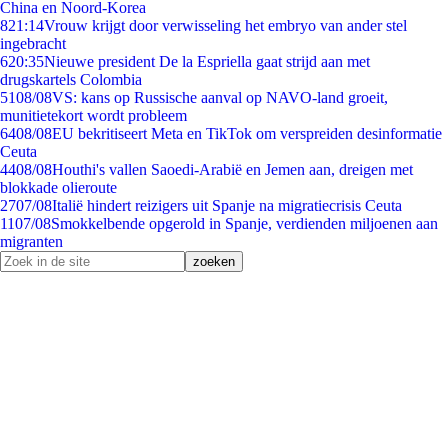
China en Noord-Korea
8
21:14
Vrouw krijgt door verwisseling het embryo van ander stel
ingebracht
6
20:35
Nieuwe president De la Espriella gaat strijd aan met
drugskartels Colombia
51
08/08
VS: kans op Russische aanval op NAVO-land groeit,
munitietekort wordt probleem
64
08/08
EU bekritiseert Meta en TikTok om verspreiden desinformatie
Ceuta
44
08/08
Houthi's vallen Saoedi-Arabië en Jemen aan, dreigen met
blokkade olieroute
27
07/08
Italië hindert reizigers uit Spanje na migratiecrisis Ceuta
11
07/08
Smokkelbende opgerold in Spanje, verdienden miljoenen aan
migranten