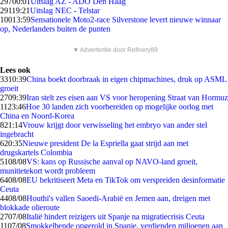
297
00:01
Uitslag AZ - ADO Den Haag
291
19:21
Uitslag NEC - Telstar
100
13:59
Sensationele Moto2-race Silverstone levert nieuwe winnaar
op, Nederlanders buiten de punten
▼ Advertentie door Refinery89
Lees ook
33
10:39
China boekt doorbraak in eigen chipmachines, druk op ASML
groeit
27
09:39
Iran stelt zes eisen aan VS voor heropening Straat van Hormuz
11
23:46
Hoe 30 landen zich voorbereiden op mogelijke oorlog met
China en Noord-Korea
8
21:14
Vrouw krijgt door verwisseling het embryo van ander stel
ingebracht
6
20:35
Nieuwe president De la Espriella gaat strijd aan met
drugskartels Colombia
51
08/08
VS: kans op Russische aanval op NAVO-land groeit,
munitietekort wordt probleem
64
08/08
EU bekritiseert Meta en TikTok om verspreiden desinformatie
Ceuta
44
08/08
Houthi's vallen Saoedi-Arabië en Jemen aan, dreigen met
blokkade olieroute
27
07/08
Italië hindert reizigers uit Spanje na migratiecrisis Ceuta
11
07/08
Smokkelbende opgerold in Spanje, verdienden miljoenen aan