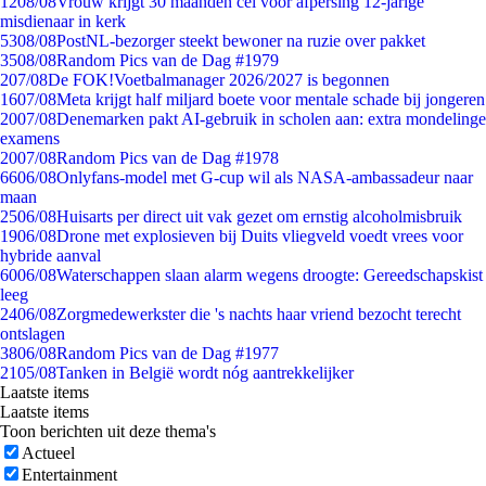
12
08/08
Vrouw krijgt 30 maanden cel voor afpersing 12-jarige
misdienaar in kerk
53
08/08
PostNL-bezorger steekt bewoner na ruzie over pakket
35
08/08
Random Pics van de Dag #1979
2
07/08
De FOK!Voetbalmanager 2026/2027 is begonnen
16
07/08
Meta krijgt half miljard boete voor mentale schade bij jongeren
20
07/08
Denemarken pakt AI-gebruik in scholen aan: extra mondelinge
examens
20
07/08
Random Pics van de Dag #1978
66
06/08
Onlyfans-model met G-cup wil als NASA-ambassadeur naar
maan
25
06/08
Huisarts per direct uit vak gezet om ernstig alcoholmisbruik
19
06/08
Drone met explosieven bij Duits vliegveld voedt vrees voor
hybride aanval
60
06/08
Waterschappen slaan alarm wegens droogte: Gereedschapskist
leeg
24
06/08
Zorgmedewerkster die 's nachts haar vriend bezocht terecht
ontslagen
38
06/08
Random Pics van de Dag #1977
21
05/08
Tanken in België wordt nóg aantrekkelijker
Laatste items
Laatste items
Toon berichten uit deze thema's
Actueel
Entertainment