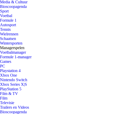
Media & Cultuur
Bioscoopagenda
Sport
Voetbal
Formule 1
Autosport
Tennis
Wielrennen
Schaatsen
Wintersporten
Managerspelen
Voetbalmanager
Formule 1-manager
Games
PC
Playstation 4
Xbox One
Nintendo Switch
Xbox Series X|S
PlayStation 5
Film & TV
Film
Televisie
Trailers en Videos
Bioscoopagenda