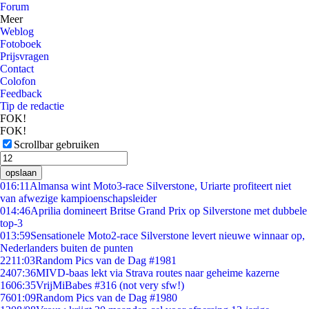
Forum
Meer
Weblog
Fotoboek
Prijsvragen
Contact
Colofon
Feedback
Tip de redactie
FOK!
FOK!
Scrollbar gebruiken
opslaan
0
16:11
Almansa wint Moto3-race Silverstone, Uriarte profiteert niet
van afwezige kampioenschapsleider
0
14:46
Aprilia domineert Britse Grand Prix op Silverstone met dubbele
top-3
0
13:59
Sensationele Moto2-race Silverstone levert nieuwe winnaar op,
Nederlanders buiten de punten
22
11:03
Random Pics van de Dag #1981
24
07:36
MIVD-baas lekt via Strava routes naar geheime kazerne
16
06:35
VrijMiBabes #316 (not very sfw!)
76
01:09
Random Pics van de Dag #1980