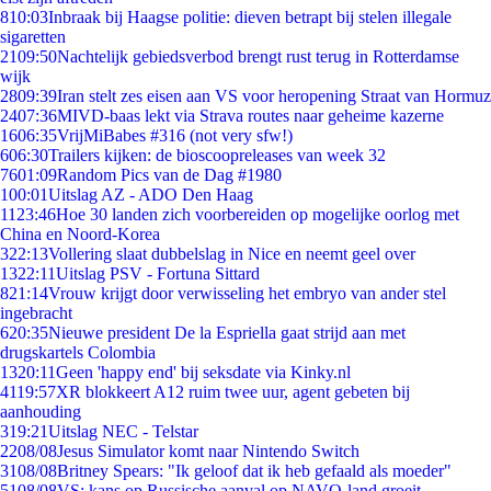
8
10:03
Inbraak bij Haagse politie: dieven betrapt bij stelen illegale
sigaretten
21
09:50
Nachtelijk gebiedsverbod brengt rust terug in Rotterdamse
wijk
28
09:39
Iran stelt zes eisen aan VS voor heropening Straat van Hormuz
24
07:36
MIVD-baas lekt via Strava routes naar geheime kazerne
16
06:35
VrijMiBabes #316 (not very sfw!)
6
06:30
Trailers kijken: de bioscoopreleases van week 32
76
01:09
Random Pics van de Dag #1980
1
00:01
Uitslag AZ - ADO Den Haag
11
23:46
Hoe 30 landen zich voorbereiden op mogelijke oorlog met
China en Noord-Korea
3
22:13
Vollering slaat dubbelslag in Nice en neemt geel over
13
22:11
Uitslag PSV - Fortuna Sittard
8
21:14
Vrouw krijgt door verwisseling het embryo van ander stel
ingebracht
6
20:35
Nieuwe president De la Espriella gaat strijd aan met
drugskartels Colombia
13
20:11
Geen 'happy end' bij seksdate via Kinky.nl
41
19:57
XR blokkeert A12 ruim twee uur, agent gebeten bij
aanhouding
3
19:21
Uitslag NEC - Telstar
22
08/08
Jesus Simulator komt naar Nintendo Switch
31
08/08
Britney Spears: "Ik geloof dat ik heb gefaald als moeder"
51
08/08
VS: kans op Russische aanval op NAVO-land groeit,