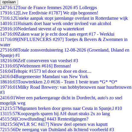
opslaan
247
16:12
Tour de France femmes 2026 #5 Lollergps
179
16:12
[Live Eredivisie #1787] We zijn begonnen!
73
16:12
Unieke aanpak stopt jarenlange overlast in Rotterdamse wijk
140
16:11
Huisarts doet haar werk onder invloed van alcohol
259
16:10
Nederland stevent af op watertekort
147
16:09
Zaken waar je je echt dood aan ergert #17 - Werklui
117
16:09
[INFLUENCERS #297] Toetjes & Bevers & Zwemmen in
water
275
16:08
Totale zonsverduistering 12-08-2026 (Groenland, IJsland en
Spanje) #1
182
16:06
Zelf conserveren van voedsel #3
213
16:05
[Wielrennen #616] Brennan!
5
16:04
Teltopic #1573 tel door en door en door....
24
16:04
Burgemeester Mamdani van New York
186
16:03
Touwtrekken 2.0 #636 - Team 1 beste team *G* *O*
197
16:01
Milky Road Brewery: van hobbybrouwen naar huurbrouwen
#3
24
16:01
Weer een parkeergarage dicht in Dordrecht, auto's zo snel
mogelijk weg
212
15:57
Migranten breken door grens naar Ceuta in Spanje,l #10
131
15:57
Koopzegels sparen bij AH duurt straks 2x zo lang
45
15:56
[Crowdfunding] #443 Rentestijgingen?
182
15:56
[WLR SC #417] Nieuw deel openen was kaputt
72
15:56
De neergang van Duitsland als lichtend voorbeeld #3