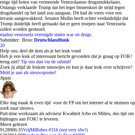
enige tijd boten van vermeende Venezolaanse drugsmokkelaars.
Onlangs verklaarde Trump dat het leger binnenkort de strijd tegen
drugshandel op het land zou aangaan. Dit had de vrees voor een
invasie aangewakkerd. Senator Mullin heeft echter verduidelijkt dat
Trump duidelijk heeft gemaakt dat er geen troepen naar Venezuela
zullen worden gestuurd.
maduo
venezuela
verenigde staten
war on drugs
Submitter:
Bron:
Deutschlandfunk
20
Help ons; deel dit item als je het leuk vond
Heb je een leuk of interessant bericht gevonden dat je graag op FOK!
terug ziet?
Tip ons dan via de submit!
Zoek jij altijd de leukste nieuwtjes en kun je daar leuk over schrijven?
Meld je aan als nieuwsposter!
Jippie
Elke dag maak ik even tijd voor de FP om het internet af te struinen op
zoek naar nieuws.
Part-time werkzaam als adviseur Kwaliteit Arbo en Milieu, dus tijd om
bijdragen aan FOK! te leveren.
Meest gelezen
91289
06:35
VrijMiBabes #316 (not very sfw!)