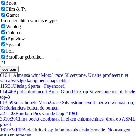
Sport
Film & Tv
Games
Toon berichten van deze types
Weblog
Column
(P)review
Special
Poll
Scrollbar gebruiken
opslaan
0
16:11
Almansa wint Moto3-race Silverstone, Uriarte profiteert niet
van afwezige kampioenschapsleider
1
15:31
Uitslag Sparta - Feyenoord
0
14:46
Aprilia domineert Britse Grand Prix op Silverstone met dubbele
top-3
0
13:59
Sensationele Moto2-race Silverstone levert nieuwe winnaar op,
Nederlanders buiten de punten
22
11:03
Random Pics van de Dag #1981
33
10:39
China boekt doorbraak in eigen chipmachines, druk op ASML
groeit
16
10:24
FIFA ziet kritiek op Infantino als desinformatie, Noorwegen
eist zijn aftreden