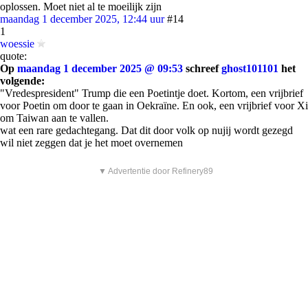
oplossen. Moet niet al te moeilijk zijn
maandag 1 december 2025, 12:44 uur
#14
1
woessie
quote:
Op
maandag 1 december 2025 @ 09:53
schreef
ghost101101
het
volgende:
"Vredespresident" Trump die een Poetintje doet. Kortom, een vrijbrief
voor Poetin om door te gaan in Oekraïne. En ook, een vrijbrief voor Xi
om Taiwan aan te vallen.
wat een rare gedachtegang. Dat dit door volk op nujij wordt gezegd
wil niet zeggen dat je het moet overnemen
▼ Advertentie door Refinery89