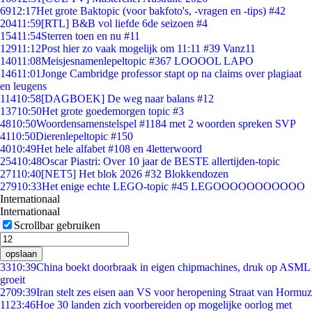
69
12:17
Het grote Baktopic (voor bakfoto's, -vragen en -tips) #42
204
11:59
[RTL] B&B vol liefde 6de seizoen #4
154
11:54
Sterren toen en nu #11
129
11:12
Post hier zo vaak mogelijk om 11:11 #39 Vanz11
140
11:08
Meisjesnamenlepeltopic #367 LOOOOL LAPO
146
11:01
Jonge Cambridge professor stapt op na claims over plagiaat
en leugens
114
10:58
[DAGBOEK] De weg naar balans #12
137
10:50
Het grote goedemorgen topic #3
48
10:50
Woordensamenstelspel #1184 met 2 woorden spreken SVP
41
10:50
Dierenlepeltopic #150
40
10:49
Het hele alfabet #108 en 4letterwoord
254
10:48
Oscar Piastri: Over 10 jaar de BESTE allertijden-topic
271
10:40
[NET5] Het blok 2026 #32 Blokkendozen
279
10:33
Het enige echte LEGO-topic #45 LEGOOOOOOOOOOO
Internationaal
Internationaal
Scrollbar gebruiken
opslaan
33
10:39
China boekt doorbraak in eigen chipmachines, druk op ASML
groeit
27
09:39
Iran stelt zes eisen aan VS voor heropening Straat van Hormuz
11
23:46
Hoe 30 landen zich voorbereiden op mogelijke oorlog met