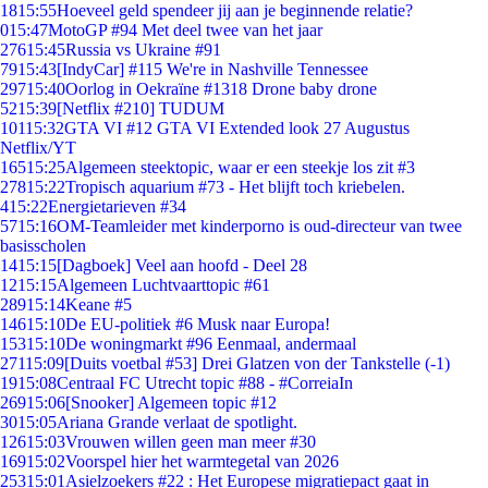
18
15:55
Hoeveel geld spendeer jij aan je beginnende relatie?
0
15:47
MotoGP #94 Met deel twee van het jaar
276
15:45
Russia vs Ukraine #91
79
15:43
[IndyCar] #115 We're in Nashville Tennessee
297
15:40
Oorlog in Oekraïne #1318 Drone baby drone
52
15:39
[Netflix #210] TUDUM
101
15:32
GTA VI #12 GTA VI Extended look 27 Augustus
Netflix/YT
165
15:25
Algemeen steektopic, waar er een steekje los zit #3
278
15:22
Tropisch aquarium #73 - Het blijft toch kriebelen.
4
15:22
Energietarieven #34
57
15:16
OM-Teamleider met kinderporno is oud-directeur van twee
basisscholen
14
15:15
[Dagboek] Veel aan hoofd - Deel 28
12
15:15
Algemeen Luchtvaarttopic #61
289
15:14
Keane #5
146
15:10
De EU-politiek #6 Musk naar Europa!
153
15:10
De woningmarkt #96 Eenmaal, andermaal
271
15:09
[Duits voetbal #53] Drei Glatzen von der Tankstelle (-1)
19
15:08
Centraal FC Utrecht topic #88 - #CorreiaIn
269
15:06
[Snooker] Algemeen topic #12
30
15:05
Ariana Grande verlaat de spotlight.
126
15:03
Vrouwen willen geen man meer #30
169
15:02
Voorspel hier het warmtegetal van 2026
253
15:01
Asielzoekers #22 : Het Europese migratiepact gaat in