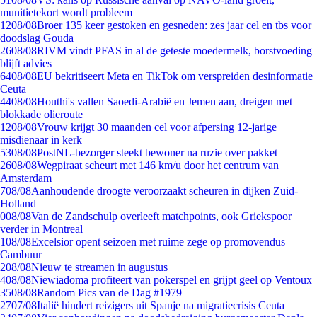
munitietekort wordt probleem
12
08/08
Broer 135 keer gestoken en gesneden: zes jaar cel en tbs voor
doodslag Gouda
26
08/08
RIVM vindt PFAS in al de geteste moedermelk, borstvoeding
blijft advies
64
08/08
EU bekritiseert Meta en TikTok om verspreiden desinformatie
Ceuta
44
08/08
Houthi's vallen Saoedi-Arabië en Jemen aan, dreigen met
blokkade olieroute
12
08/08
Vrouw krijgt 30 maanden cel voor afpersing 12-jarige
misdienaar in kerk
53
08/08
PostNL-bezorger steekt bewoner na ruzie over pakket
26
08/08
Wegpiraat scheurt met 146 km/u door het centrum van
Amsterdam
7
08/08
Aanhoudende droogte veroorzaakt scheuren in dijken Zuid-
Holland
0
08/08
Van de Zandschulp overleeft matchpoints, ook Griekspoor
verder in Montreal
1
08/08
Excelsior opent seizoen met ruime zege op promovendus
Cambuur
2
08/08
Nieuw te streamen in augustus
4
08/08
Niewiadoma profiteert van pokerspel en grijpt geel op Ventoux
35
08/08
Random Pics van de Dag #1979
27
07/08
Italië hindert reizigers uit Spanje na migratiecrisis Ceuta