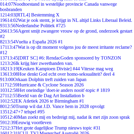
0
14:07
Noodtoestand in westelijke provincie Canada vanwege
bosbranden
12
14:03
[RTL4] Bestemming X
196
14:02
Wat je ook stemt, je krijgt in NL altijd Links Liberaal Beleid.
93
13:56
Nederlandse Politiek #725
266
13:56
Agent smijt zwangere vrouw op de grond, onderzoek gestart
#2
82
13:54
Vuelta a España 2026 #1
171
13:47
Wat is op dit moment volgens jou de meest irritante reclame?
#12
137
13:45
[DRT SC] #6: RendacGoden sponsored by TONZON
12
13:26
Ik krijg hier zweethanden van.
182
13:19
[Keuken Kampioen Divisie] #44 Vitesse mag weg
136
13:08
Hoe denkt God echt over homo-seksualiteit? deel 4
9
13:00
Orkaan Dolphin treft zuiden van Japan
117
12:59
Hurricane & Cyclone Season 2026
103
12:58
Het oneindige 'doet-ie anders nooit'-topic # 1819
271
12:55
Beeld van de Dag Art Installation b
10
12:52
EK Atletiek 2026 te Birmingham #1
80
12:50
Trump wil dat J.D. Vance hem in 2028 opvolgt
135
12:47
+7 telspel #95
105
12:40
Man zoekt mij en bedreigt mij, nadat ik met zijn zoon sprak
59
12:39
Eeuwig voortleven
72
12:37
Het grote dagelijkse Trump nieuws topic #31
160
12:31
[CUL TV] Masterchef Australië 2026