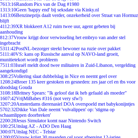
76
13:16
Random Pics van de Dag #1980
13
13:10
Geen 'happy end' bij seksdate via Kinky.nl
14
13:06
Benzineprijs daalt verder, onzekerheid over Straat van Hormuz
blijft
41
12:39
XR blokkeert A12 ruim twee uur, agent gebeten bij
aanhouding
8
12:37
Vrouw krijgt door verwisseling het embryo van ander stel
ingebracht
53
11:42
PostNL-bezorger steekt bewoner na ruzie over pakket
51
11:40
VS: kans op Russische aanval op NAVO-land groeit,
munitietekort wordt probleem
75
11:03
Israël meldt dood twee militairen in Zuid-Libanon, vergelding
aangekondigd
3
08:25
Vollering slaat dubbelslag in Nice en neemt geel over
12
08:24
Broer 135 keer gestoken en gesneden: zes jaar cel en tbs voor
doodslag Gouda
31
08:18
Britney Spears: "Ik geloof dat ik heb gefaald als moeder"
16
07:42
VrijMiBabes #316 (not very sfw!)
32
07:20
Amsterdams dierenasiel DOA overspoeld met babykonijntjes
57
02:32
Dikke Van Dale neemt 'vulvalippen' op: 'stigma op
schaamlippen doorbreken'
22
00:28
Jesus Simulator komt naar Nintendo Switch
1
00:25
Uitslag AZ - ADO Den Haag
3
00:07
Uitslag NEC - Telstar
12
00:05
Vrouw krijgt 30 maanden cel voor afpersing 12-jarige