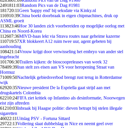
62838
01:09
Random Pics van de Dag #1980
24918
11:03
Random Pics van de Dag #1981
1817
20:11
Geen 'happy end' bij seksdate via Kinky.nl
1169
10:39
China boekt doorbraak in eigen chipmachines, druk op
ASML groeit
1138
23:46
Hoe 30 landen zich voorbereiden op mogelijke oorlog met
China en Noord-Korea
1126
07:36
MIVD-baas lekt via Strava routes naar geheime kazerne
1107
19:57
XR blokkeert A12 ruim twee uur, agent gebeten bij
aanhouding
1084
21:14
Vrouw krijgt door verwisseling het embryo van ander stel
ingebracht
1017
06:30
Trailers kijken: de bioscoopreleases van week 32
784
09:39
Iran stelt zes eisen aan VS voor heropening Straat van
Hormuz
710
09:50
Nachtelijk gebiedsverbod brengt rust terug in Rotterdamse
wijk
629
20:35
Nieuwe president De la Espriella gaat strijd aan met
drugskartels Colombia
622
10:24
FIFA ziet kritiek op Infantino als desinformatie, Noorwegen
eist zijn aftreden
612
10:03
Inbraak bij Haagse politie: dieven betrapt bij stelen illegale
sigaretten
460
22:11
Uitslag PSV - Fortuna Sittard
297
22:13
Vollering slaat dubbelslag in Nice en neemt geel over