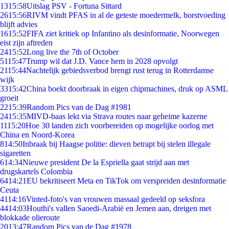
13
15:58
Uitslag PSV - Fortuna Sittard
26
15:56
RIVM vindt PFAS in al de geteste moedermelk, borstvoeding
blijft advies
16
15:52
FIFA ziet kritiek op Infantino als desinformatie, Noorwegen
eist zijn aftreden
24
15:52
Long live the 7th of October
51
15:47
Trump wil dat J.D. Vance hem in 2028 opvolgt
21
15:44
Nachtelijk gebiedsverbod brengt rust terug in Rotterdamse
wijk
33
15:42
China boekt doorbraak in eigen chipmachines, druk op ASML
groeit
22
15:39
Random Pics van de Dag #1981
24
15:35
MIVD-baas lekt via Strava routes naar geheime kazerne
11
15:20
Hoe 30 landen zich voorbereiden op mogelijke oorlog met
China en Noord-Korea
8
14:50
Inbraak bij Haagse politie: dieven betrapt bij stelen illegale
sigaretten
6
14:34
Nieuwe president De la Espriella gaat strijd aan met
drugskartels Colombia
64
14:21
EU bekritiseert Meta en TikTok om verspreiden desinformatie
Ceuta
41
14:16
Vinted-foto's van vrouwen massaal gedeeld op seksfora
44
14:03
Houthi's vallen Saoedi-Arabië en Jemen aan, dreigen met
blokkade olieroute
20
13:47
Random Pics van de Dag #1978