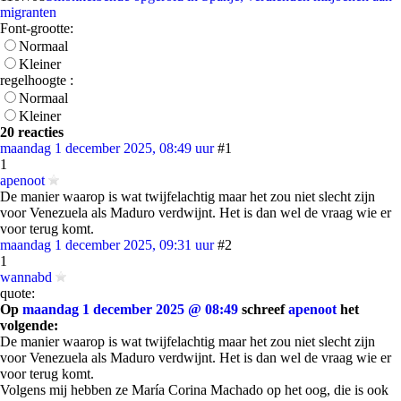
migranten
Font-grootte:
Normaal
Kleiner
regelhoogte :
Normaal
Kleiner
20 reacties
maandag 1 december 2025, 08:49 uur
#1
1
apenoot
De manier waarop is wat twijfelachtig maar het zou niet slecht zijn
voor Venezuela als Maduro verdwijnt. Het is dan wel de vraag wie er
voor terug komt.
maandag 1 december 2025, 09:31 uur
#2
1
wannabd
quote:
Op
maandag 1 december 2025 @ 08:49
schreef
apenoot
het
volgende:
De manier waarop is wat twijfelachtig maar het zou niet slecht zijn
voor Venezuela als Maduro verdwijnt. Het is dan wel de vraag wie er
voor terug komt.
Volgens mij hebben ze María Corina Machado op het oog, die is ook