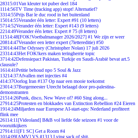
283
15:01
Van kleuter tot puber deel 184
11
14:56
TV Time (tracking app) stopt! Alternatief?
33
14:55
Prijs Bar le duc rood in het buitenland
150
14:55
Verander één letter: Expert #91 (10 letters)
57
14:52
Verander één letter: Expert #143 (9 letters)
22
14:49
Verander één letter. Expert # 75 (8 letters)
115
14:48
[FOK!Voetbalmanager 2026/2027] #1 We zijn er weer
208
14:47
Verander een letter expert (7lettereditie) #50
230
14:44
The Odyssey (Christopher Nolan) 17 juli 2026
233
14:43
Het FOK!kers maken teringherrie topic
37
14:42
Defensiepact Pakistan, Turkije en Saudi-Arabië bevat art.5
clausule?
16
14:41
Petitie behoud npo 5 Soul & Jazz
132
14:37
Afvallen met injecties #4
4
14:37
Oorlog Iran #137 Op naar een mooie toekomst
230
14:37
Burgemeester Utrecht belaagd door pro-palestina-
demonstranten
215
14:26
Punk, disco, New Wave of? #60 Sing along...
279
14:25
Protesten en blokkades van Extinction Rebellion #24 Eieren
19
14:24
Miljarden naar Europese AI-start-ups: Nederland profiteert
flink mee
261
14:11
[Videoland] B&B vol liefde 6de seizoen #1 voor de
vooruitkijkers
279
14:11
[F1 SC] Get a Room #4
10
14:09
[AMV] VS #1313 Lying sack of shit.