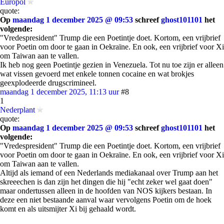
Europol
quote:
Op
maandag 1 december 2025 @ 09:53
schreef
ghost101101
het
volgende:
"Vredespresident" Trump die een Poetintje doet. Kortom, een vrijbrief
voor Poetin om door te gaan in Oekraïne. En ook, een vrijbrief voor Xi
om Taiwan aan te vallen.
Ik heb nog geen Poetintje gezien in Venezuela. Tot nu toe zijn er alleen
wat vissen gevoerd met enkele tonnen cocaine en wat brokjes
geexplodeerde drugscrimineel.
maandag 1 december 2025, 11:13 uur
#8
1
Nederplant
quote:
Op
maandag 1 december 2025 @ 09:53
schreef
ghost101101
het
volgende:
"Vredespresident" Trump die een Poetintje doet. Kortom, een vrijbrief
voor Poetin om door te gaan in Oekraïne. En ook, een vrijbrief voor Xi
om Taiwan aan te vallen.
Altijd als iemand of een Nederlands mediakanaal over Trump aan het
skreeechen is dan zijn het dingen die hij "echt zeker wel gaat doen"
maar ondertussen alleen in de hoofden van NOS kijkers bestaan. In
deze een niet bestaande aanval waar vervolgens Poetin om de hoek
komt en als uitsmijter Xi bij gehaald wordt.