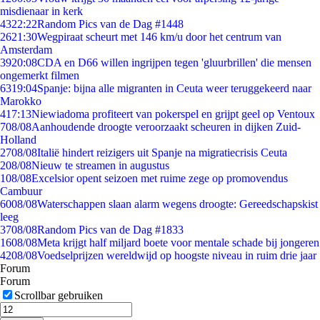
misdienaar in kerk
43
22:22
Random Pics van de Dag #1448
26
21:30
Wegpiraat scheurt met 146 km/u door het centrum van
Amsterdam
39
20:08
CDA en D66 willen ingrijpen tegen 'gluurbrillen' die mensen
ongemerkt filmen
63
19:04
Spanje: bijna alle migranten in Ceuta weer teruggekeerd naar
Marokko
4
17:13
Niewiadoma profiteert van pokerspel en grijpt geel op Ventoux
7
08/08
Aanhoudende droogte veroorzaakt scheuren in dijken Zuid-
Holland
27
08/08
Italië hindert reizigers uit Spanje na migratiecrisis Ceuta
2
08/08
Nieuw te streamen in augustus
1
08/08
Excelsior opent seizoen met ruime zege op promovendus
Cambuur
60
08/08
Waterschappen slaan alarm wegens droogte: Gereedschapskist
leeg
37
08/08
Random Pics van de Dag #1833
16
08/08
Meta krijgt half miljard boete voor mentale schade bij jongeren
42
08/08
Voedselprijzen wereldwijd op hoogste niveau in ruim drie jaar
Forum
Forum
Scrollbar gebruiken