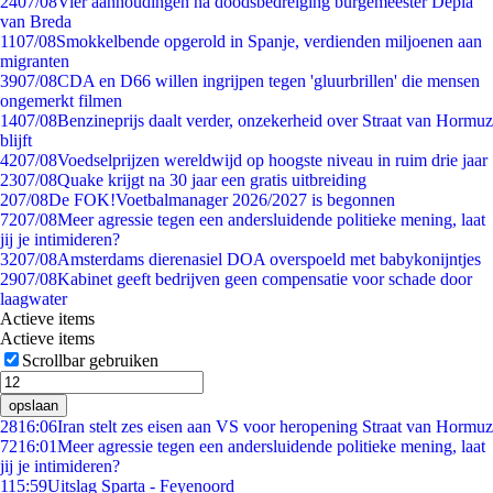
24
07/08
Vier aanhoudingen na doodsbedreiging burgemeester Depla
van Breda
11
07/08
Smokkelbende opgerold in Spanje, verdienden miljoenen aan
migranten
39
07/08
CDA en D66 willen ingrijpen tegen 'gluurbrillen' die mensen
ongemerkt filmen
14
07/08
Benzineprijs daalt verder, onzekerheid over Straat van Hormuz
blijft
42
07/08
Voedselprijzen wereldwijd op hoogste niveau in ruim drie jaar
23
07/08
Quake krijgt na 30 jaar een gratis uitbreiding
2
07/08
De FOK!Voetbalmanager 2026/2027 is begonnen
72
07/08
Meer agressie tegen een andersluidende politieke mening, laat
jij je intimideren?
32
07/08
Amsterdams dierenasiel DOA overspoeld met babykonijntjes
29
07/08
Kabinet geeft bedrijven geen compensatie voor schade door
laagwater
Actieve items
Actieve items
Scrollbar gebruiken
opslaan
28
16:06
Iran stelt zes eisen aan VS voor heropening Straat van Hormuz
72
16:01
Meer agressie tegen een andersluidende politieke mening, laat
jij je intimideren?
1
15:59
Uitslag Sparta - Feyenoord