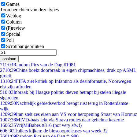
Games
Toon berichten van deze types
Weblog
Column
(P)review
Special
Poll
Scrollbar gebruiken
opslaan
7
11:03
Random Pics van de Dag #1981
27
10:39
China boekt doorbraak in eigen chipmachines, druk op ASML
groeit
13
10:24
FIFA ziet kritiek op Infantino als desinformatie, Noorwegen
eist zijn aftreden
5
10:03
Inbraak bij Haagse politie: dieven betrapt bij stelen illegale
sigaretten
12
09:50
Nachtelijk gebiedsverbod brengt rust terug in Rotterdamse
wijk
12
09:39
Iran stelt zes eisen aan VS voor heropening Straat van Hormuz
19
07:36
MIVD-baas lekt via Strava routes naar geheime kazerne
16
06:35
VrijMiBabes #316 (not very sfw!)
6
06:30
Trailers kijken: de bioscoopreleases van week 32
76
01:09
Random Pics van de Dag #1980