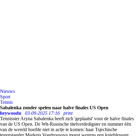
Nieuws
Sport
Tennis
Sabalenka zonder spelen naar halve finales US Open
heywoodu
03-09-2025 17:16
print
Tennisster Aryna Sabalenka heeft zich 'geplaatst' voor de halve finales
van de US Open. De Wit-Russische titelverdedigster en nummer één
van de wereld hoefde niet in actie te komen: haar Tsjechische
tegenstander Marketa Vondrousova moest wegens een knieblessure