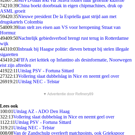
928
07:36
MIVD-baas lekt via Strava routes naar geheime kazerne
742
10:39
China boekt doorbraak in eigen chipmachines, druk op
ASML groeit
594
20:35
Nieuwe president De la Espriella gaat strijd aan met
drugskartels Colombia
540
09:39
Iran stelt zes eisen aan VS voor heropening Straat van
Hormuz
494
09:50
Nachtelijk gebiedsverbod brengt rust terug in Rotterdamse
wijk
443
10:03
Inbraak bij Haagse politie: dieven betrapt bij stelen illegale
sigaretten
434
10:24
FIFA ziet kritiek op Infantino als desinformatie, Noorwegen
eist zijn aftreden
419
22:11
Uitslag PSV - Fortuna Sittard
273
22:13
Vollering slaat dubbelslag in Nice en neemt geel over
269
19:21
Uitslag NEC - Telstar
▼ Advertentie door Refinery89
Lees ook
1
00:01
Uitslag AZ - ADO Den Haag
3
22:13
Vollering slaat dubbelslag in Nice en neemt geel over
11
22:11
Uitslag PSV - Fortuna Sittard
3
19:21
Uitslag NEC - Telstar
0
08/08
Van de Zandschulp overleeft matchpoints, ook Griekspoor