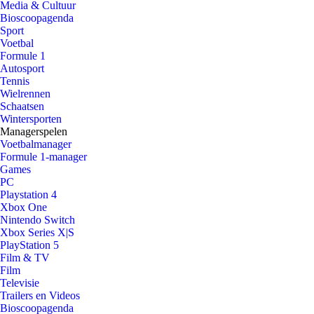
Media & Cultuur
Bioscoopagenda
Sport
Voetbal
Formule 1
Autosport
Tennis
Wielrennen
Schaatsen
Wintersporten
Managerspelen
Voetbalmanager
Formule 1-manager
Games
PC
Playstation 4
Xbox One
Nintendo Switch
Xbox Series X|S
PlayStation 5
Film & TV
Film
Televisie
Trailers en Videos
Bioscoopagenda