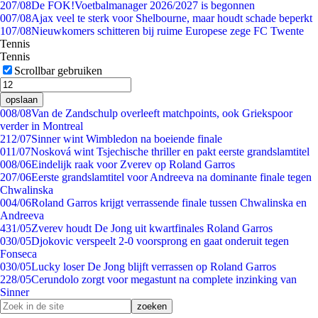
2
07/08
De FOK!Voetbalmanager 2026/2027 is begonnen
0
07/08
Ajax veel te sterk voor Shelbourne, maar houdt schade beperkt
1
07/08
Nieuwkomers schitteren bij ruime Europese zege FC Twente
Tennis
Tennis
Scrollbar gebruiken
opslaan
0
08/08
Van de Zandschulp overleeft matchpoints, ook Griekspoor
verder in Montreal
2
12/07
Sinner wint Wimbledon na boeiende finale
0
11/07
Nosková wint Tsjechische thriller en pakt eerste grandslamtitel
0
08/06
Eindelijk raak voor Zverev op Roland Garros
2
07/06
Eerste grandslamtitel voor Andreeva na dominante finale tegen
Chwalinska
0
04/06
Roland Garros krijgt verrassende finale tussen Chwalinska en
Andreeva
4
31/05
Zverev houdt De Jong uit kwartfinales Roland Garros
0
30/05
Djokovic verspeelt 2-0 voorsprong en gaat onderuit tegen
Fonseca
0
30/05
Lucky loser De Jong blijft verrassen op Roland Garros
2
28/05
Cerundolo zorgt voor megastunt na complete inzinking van
Sinner