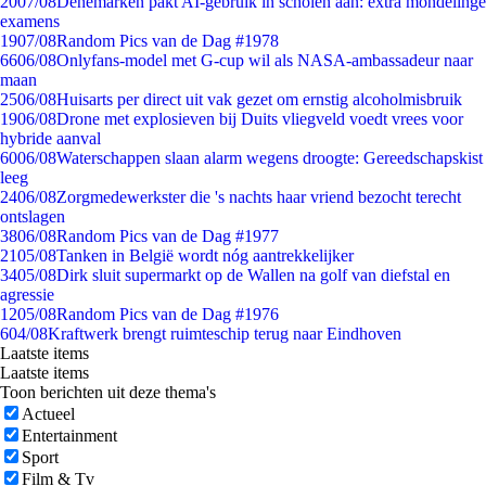
20
07/08
Denemarken pakt AI-gebruik in scholen aan: extra mondelinge
examens
19
07/08
Random Pics van de Dag #1978
66
06/08
Onlyfans-model met G-cup wil als NASA-ambassadeur naar
maan
25
06/08
Huisarts per direct uit vak gezet om ernstig alcoholmisbruik
19
06/08
Drone met explosieven bij Duits vliegveld voedt vrees voor
hybride aanval
60
06/08
Waterschappen slaan alarm wegens droogte: Gereedschapskist
leeg
24
06/08
Zorgmedewerkster die 's nachts haar vriend bezocht terecht
ontslagen
38
06/08
Random Pics van de Dag #1977
21
05/08
Tanken in België wordt nóg aantrekkelijker
34
05/08
Dirk sluit supermarkt op de Wallen na golf van diefstal en
agressie
12
05/08
Random Pics van de Dag #1976
6
04/08
Kraftwerk brengt ruimteschip terug naar Eindhoven
Laatste items
Laatste items
Toon berichten uit deze thema's
Actueel
Entertainment
Sport
Film & Tv