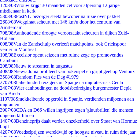
12
08/08
Vrouw krijgt 30 maanden cel voor afpersing 12-jarige
misdienaar in kerk
53
08/08
PostNL-bezorger steekt bewoner na ruzie over pakket
26
08/08
Wegpiraat scheurt met 146 km/u door het centrum van
Amsterdam
7
08/08
Aanhoudende droogte veroorzaakt scheuren in dijken Zuid-
Holland
0
08/08
Van de Zandschulp overleeft matchpoints, ook Griekspoor
verder in Montreal
1
08/08
Excelsior opent seizoen met ruime zege op promovendus
Cambuur
2
08/08
Nieuw te streamen in augustus
4
08/08
Niewiadoma profiteert van pokerspel en grijpt geel op Ventoux
35
08/08
Random Pics van de Dag #1979
27
07/08
Italië hindert reizigers uit Spanje na migratiecrisis Ceuta
24
07/08
Vier aanhoudingen na doodsbedreiging burgemeester Depla
van Breda
11
07/08
Smokkelbende opgerold in Spanje, verdienden miljoenen aan
migranten
39
07/08
CDA en D66 willen ingrijpen tegen 'gluurbrillen' die mensen
ongemerkt filmen
14
07/08
Benzineprijs daalt verder, onzekerheid over Straat van Hormuz
blijft
42
07/08
Voedselprijzen wereldwijd op hoogste niveau in ruim drie jaar