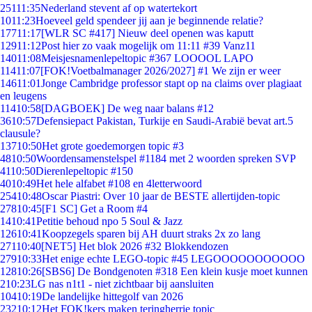
251
11:35
Nederland stevent af op watertekort
10
11:23
Hoeveel geld spendeer jij aan je beginnende relatie?
177
11:17
[WLR SC #417] Nieuw deel openen was kaputt
129
11:12
Post hier zo vaak mogelijk om 11:11 #39 Vanz11
140
11:08
Meisjesnamenlepeltopic #367 LOOOOL LAPO
114
11:07
[FOK!Voetbalmanager 2026/2027] #1 We zijn er weer
146
11:01
Jonge Cambridge professor stapt op na claims over plagiaat
en leugens
114
10:58
[DAGBOEK] De weg naar balans #12
36
10:57
Defensiepact Pakistan, Turkije en Saudi-Arabië bevat art.5
clausule?
137
10:50
Het grote goedemorgen topic #3
48
10:50
Woordensamenstelspel #1184 met 2 woorden spreken SVP
41
10:50
Dierenlepeltopic #150
40
10:49
Het hele alfabet #108 en 4letterwoord
254
10:48
Oscar Piastri: Over 10 jaar de BESTE allertijden-topic
278
10:45
[F1 SC] Get a Room #4
14
10:41
Petitie behoud npo 5 Soul & Jazz
126
10:41
Koopzegels sparen bij AH duurt straks 2x zo lang
271
10:40
[NET5] Het blok 2026 #32 Blokkendozen
279
10:33
Het enige echte LEGO-topic #45 LEGOOOOOOOOOOO
128
10:26
[SBS6] De Bondgenoten #318 Een klein kusje moet kunnen
2
10:23
LG nas n1t1 - niet zichtbaar bij aansluiten
104
10:19
De landelijke hittegolf van 2026
232
10:12
Het FOK!kers maken teringherrie topic