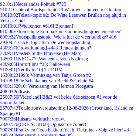
92
10:11
Nederlandse Politiek #725
5
10:11
Centraal Bordspeltopic #9 Waar we schuiven met karton
106
10:02
Telstar-topic #2: De Witte Leeuwen Brullen nog altijd in
Velsen-Zuid!
190
10:01
[Wielrennen #616] Brennan!
0
10:00
Extreme hitte Europa kan economische groei tenietdoen'
89
09:32
Voorspellingstopic: Wie is hier de weerkundige? #16
293
09:21
GAE Topic #25 De wederopstanding
43
09:17
[Crowdfunding] #443 Rentestijgingen?
37
09:11
Masters of the Universe (He-Man)
185
09:11
NEC #77: Wat een seizoen is dit zeg
42
09:05
Horrorfilms #33: Halloween
51
09:01
[Netflix #210] TUDUM
163
08:23
1993: Vermissing van Tanja Groen #2
101
08:18
De Schatkamer van Beeld & Geluid #4
84
08:15
2010: Vermissing van Herman Ploegstra
4
08:03
Podcasts
260
07:50
[Videoland] B&B vol liefde 6de seizoen #1 voor de
vooruitkijkers
267
07:43
Totale zonsverduistering 12-08-2026 (Groenland, IJsland en
Spanje) #1
70
07:36
Huisarts verkracht vrouw.
282
07:26
[CRE SC #160] Op naar de zomer!!
79
07:01
Franky en Coen bakken friet in Oekraïne - Volg ze hier! #3
19
06:43
Managarm's boerderij deel #5.1