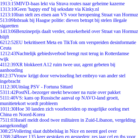
19
13:15
MIVD-baas lekt via Strava routes naar geheime kazerne
13
13:10
Geen 'happy end' bij seksdate via Kinky.nl
12
13:10
Iran stelt zes eisen aan VS voor heropening Straat van Hormuz
5
13:09
Inbraak bij Haagse politie: dieven betrapt bij stelen illegale
sigaretten
14
13:06
Benzineprijs daalt verder, onzekerheid over Straat van Hormuz
blijft
62
12:52
EU bekritiseert Meta en TikTok om verspreiden desinformatie
Ceuta
12
12:43
Nachtelijk gebiedsverbod brengt rust terug in Rotterdamse
wijk
41
12:39
XR blokkeert A12 ruim twee uur, agent gebeten bij
aanhouding
8
12:37
Vrouw krijgt door verwisseling het embryo van ander stel
ingebracht
11
12:30
Uitslag PSV - Fortuna Sittard
53
11:42
PostNL-bezorger steekt bewoner na ruzie over pakket
51
11:40
VS: kans op Russische aanval op NAVO-land groeit,
munitietekort wordt probleem
10
11:30
Hoe 30 landen zich voorbereiden op mogelijke oorlog met
China en Noord-Korea
75
11:03
Israël meldt dood twee militairen in Zuid-Libanon, vergelding
aangekondigd
3
08:25
Vollering slaat dubbelslag in Nice en neemt geel over
12
08:24
Broer 135 keer gestoken en gesneden: zes jaar cel en tbs voor