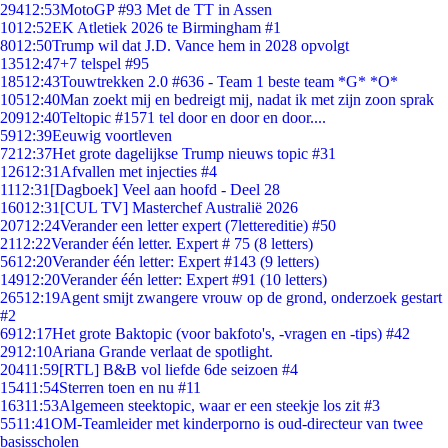
294
12:53
MotoGP #93 Met de TT in Assen
10
12:52
EK Atletiek 2026 te Birmingham #1
80
12:50
Trump wil dat J.D. Vance hem in 2028 opvolgt
135
12:47
+7 telspel #95
185
12:43
Touwtrekken 2.0 #636 - Team 1 beste team *G* *O*
105
12:40
Man zoekt mij en bedreigt mij, nadat ik met zijn zoon sprak
209
12:40
Teltopic #1571 tel door en door en door....
59
12:39
Eeuwig voortleven
72
12:37
Het grote dagelijkse Trump nieuws topic #31
126
12:31
Afvallen met injecties #4
11
12:31
[Dagboek] Veel aan hoofd - Deel 28
160
12:31
[CUL TV] Masterchef Australië 2026
207
12:24
Verander een letter expert (7lettereditie) #50
21
12:22
Verander één letter. Expert # 75 (8 letters)
56
12:20
Verander één letter: Expert #143 (9 letters)
149
12:20
Verander één letter: Expert #91 (10 letters)
265
12:19
Agent smijt zwangere vrouw op de grond, onderzoek gestart
#2
69
12:17
Het grote Baktopic (voor bakfoto's, -vragen en -tips) #42
29
12:10
Ariana Grande verlaat de spotlight.
204
11:59
[RTL] B&B vol liefde 6de seizoen #4
154
11:54
Sterren toen en nu #11
163
11:53
Algemeen steektopic, waar er een steekje los zit #3
55
11:41
OM-Teamleider met kinderporno is oud-directeur van twee
basisscholen