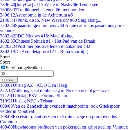
78
06:40
[IndyCar] #115 We're in Nashville Tennessee
169
06:37
Traditioneel tekenen #6; met honden
34
06:12
Astronomie in de Achtertuin #6
214
03:47
Punk, disco, New Wave of? #60 Sing along...
73
02:44
Spaanstalige nummers #34 A que calor nos pasaremos por el
verano?
78
02:42
PDC Nieuws #15: Matchfixing
46
02:35
Chinese Politiek #1 - Het Pad van de Draak
282
02:24
Post hier pas overleden muzikanten #32
28
02:19
De Avondetappe #177 - Bijna voorbij :(
Sport
Sport
Scrollbar gebruiken
opslaan
1
00:01
Uitslag AZ - ADO Den Haag
3
22:13
Vollering slaat dubbelslag in Nice en neemt geel over
11
22:11
Uitslag PSV - Fortuna Sittard
3
19:21
Uitslag NEC - Telstar
0
08/08
Van de Zandschulp overleeft matchpoints, ook Griekspoor
verder in Montreal
1
08/08
Excelsior opent seizoen met ruime zege op promovendus
Cambuur
4
08/08
Niewiadoma profiteert van pokerspel en grijpt geel op Ventoux