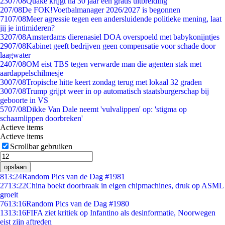
23
07/08
Quake krijgt na 30 jaar een gratis uitbreiding
2
07/08
De FOK!Voetbalmanager 2026/2027 is begonnen
71
07/08
Meer agressie tegen een andersluidende politieke mening, laat
jij je intimideren?
32
07/08
Amsterdams dierenasiel DOA overspoeld met babykonijntjes
29
07/08
Kabinet geeft bedrijven geen compensatie voor schade door
laagwater
24
07/08
OM eist TBS tegen verwarde man die agenten stak met
aardappelschilmesje
30
07/08
Tropische hitte keert zondag terug met lokaal 32 graden
30
07/08
Trump grijpt weer in op automatisch staatsburgerschap bij
geboorte in VS
57
07/08
Dikke Van Dale neemt 'vulvalippen' op: 'stigma op
schaamlippen doorbreken'
Actieve items
Actieve items
Scrollbar gebruiken
opslaan
8
13:24
Random Pics van de Dag #1981
27
13:22
China boekt doorbraak in eigen chipmachines, druk op ASML
groeit
76
13:16
Random Pics van de Dag #1980
13
13:16
FIFA ziet kritiek op Infantino als desinformatie, Noorwegen
eist zijn aftreden