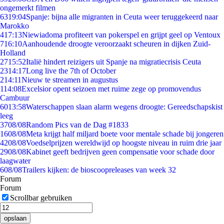
ongemerkt filmen
63
19:04
Spanje: bijna alle migranten in Ceuta weer teruggekeerd naar
Marokko
4
17:13
Niewiadoma profiteert van pokerspel en grijpt geel op Ventoux
7
16:10
Aanhoudende droogte veroorzaakt scheuren in dijken Zuid-
Holland
27
15:52
Italië hindert reizigers uit Spanje na migratiecrisis Ceuta
23
14:17
Long live the 7th of October
2
14:11
Nieuw te streamen in augustus
1
14:08
Excelsior opent seizoen met ruime zege op promovendus
Cambuur
60
13:58
Waterschappen slaan alarm wegens droogte: Gereedschapskist
leeg
37
08/08
Random Pics van de Dag #1833
16
08/08
Meta krijgt half miljard boete voor mentale schade bij jongeren
42
08/08
Voedselprijzen wereldwijd op hoogste niveau in ruim drie jaar
29
08/08
Kabinet geeft bedrijven geen compensatie voor schade door
laagwater
6
08/08
Trailers kijken: de bioscoopreleases van week 32
Forum
Forum
Scrollbar gebruiken
opslaan