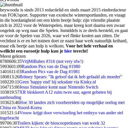
heywoodu is sinds 2013 redactielid en sinds maart 2015 eindredacteur
van FOK!sport. Supporter van exotische wintersportlanden, en vraagt
in die hoedanigheid om een klein beetje hulp: zijn vriendin plaatste
zich in 2022 voor de Winterspelen, maar kreeg kort daarna een zwaar
ongeluk op weg naar die Spelen. Inmiddels is ze deels hersteld, en gaat
ze voor de Spelen van 2026, waar wel flinke kosten aan zitten. De
vechtlust is er en het trainen doet ze naast haar werk natuurlijk keihard,
maar elk beetje aan hulp is welkom.
Voor het hele verhaal en
wellicht een eurootje hulp kun je
hier
terecht!
Meest gelezen
87806
06:35
VrijMiBabes #316 (not very sfw!)
59936
01:09
Random Pics van de Dag #1980
14016
11:03
Random Pics van de Dag #1981
1808
13:26
Britney Spears: "Ik geloof dat ik heb gefaald als moeder"
1692
20:11
Geen 'happy end' bij seksdate via Kinky.nl
1047
15:00
Jesus Simulator komt naar Nintendo Switch
1038
19:57
XR blokkeert A12 ruim twee uur, agent gebeten bij
aanhouding
1036
23:46
Hoe 30 landen zich voorbereiden op mogelijke oorlog met
China en Noord-Korea
1015
21:14
Vrouw krijgt door verwisseling het embryo van ander stel
ingebracht
997
06:30
Trailers kijken: de bioscoopreleases van week 32