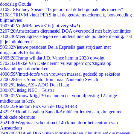
doodslag Gouda
31
08:18
Britney Spears: "Ik geloof dat ik heb gefaald als moeder"
21
08:17
RIVM vindt PFAS in al de geteste moedermelk, borstvoeding
blijft advies
16
07:42
VrijMiBabes #316 (not very sfw!)
32
07:20
Amsterdams dierenasiel DOA overspoeld met babykonijntjes
71
06:36
Meer agressie tegen een andersluidende politieke mening, laat
jij je intimideren?
5
05:32
Nieuwe president De la Espriella gaat strijd aan met
drugskartels Colombia
49
05:28
Trump wil dat J.D. Vance hem in 2028 opvolgt
57
02:32
Dikke Van Dale neemt 'vulvalippen' op: 'stigma op
schaamlippen doorbreken'
40
00:59
Vinted-foto's van vrouwen massaal gedeeld op seksfora
22
00:28
Jesus Simulator komt naar Nintendo Switch
1
00:25
Uitslag AZ - ADO Den Haag
3
00:07
Uitslag NEC - Telstar
12
00:05
Vrouw krijgt 30 maanden cel voor afpersing 12-jarige
misdienaar in kerk
43
22:22
Random Pics van de Dag #1448
43
22:19
Houthi's vallen Saoedi-Arabië en Jemen aan, dreigen met
blokkade olieroute
26
21:30
Wegpiraat scheurt met 146 km/u door het centrum van
Amsterdam
39
20:08
CDA en D66 willen ingrijpen tegen 'gluurbrillen' die mensen