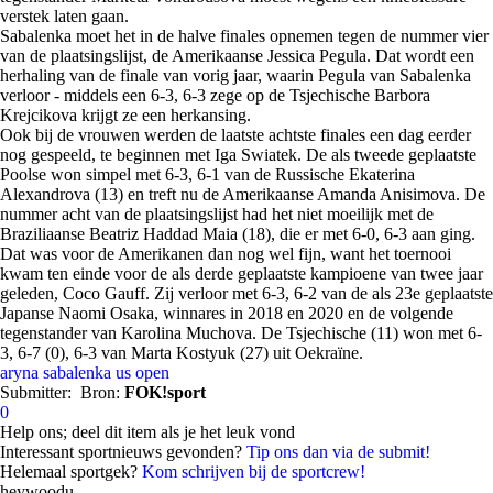
verstek laten gaan.
Sabalenka moet het in de halve finales opnemen tegen de nummer vier
van de plaatsingslijst, de Amerikaanse Jessica Pegula. Dat wordt een
herhaling van de finale van vorig jaar, waarin Pegula van Sabalenka
verloor - middels een 6-3, 6-3 zege op de Tsjechische Barbora
Krejcikova krijgt ze een herkansing.
Ook bij de vrouwen werden de laatste achtste finales een dag eerder
nog gespeeld, te beginnen met Iga Swiatek. De als tweede geplaatste
Poolse won simpel met 6-3, 6-1 van de Russische Ekaterina
Alexandrova (13) en treft nu de Amerikaanse Amanda Anisimova. De
nummer acht van de plaatsingslijst had het niet moeilijk met de
Braziliaanse Beatriz Haddad Maia (18), die er met 6-0, 6-3 aan ging.
Dat was voor de Amerikanen dan nog wel fijn, want het toernooi
kwam ten einde voor de als derde geplaatste kampioene van twee jaar
geleden, Coco Gauff. Zij verloor met 6-3, 6-2 van de als 23e geplaatste
Japanse Naomi Osaka, winnares in 2018 en 2020 en de volgende
tegenstander van Karolina Muchova. De Tsjechische (11) won met 6-
3, 6-7 (0), 6-3 van Marta Kostyuk (27) uit Oekraïne.
aryna sabalenka
us open
Submitter:
Bron:
FOK!sport
0
Help ons; deel dit item als je het leuk vond
Interessant sportnieuws gevonden?
Tip ons dan via de submit!
Helemaal sportgek?
Kom schrijven bij de sportcrew!
heywoodu