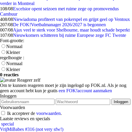
verder in Montreal
1
08/08
Excelsior opent seizoen met ruime zege op promovendus
Cambuur
4
08/08
Niewiadoma profiteert van pokerspel en grijpt geel op Ventoux
2
07/08
De FOK!Voetbalmanager 2026/2027 is begonnen
0
07/08
Ajax veel te sterk voor Shelbourne, maar houdt schade beperkt
1
07/08
Nieuwkomers schitteren bij ruime Europese zege FC Twente
Font-grootte:
Normaal
Kleiner
regelhoogte :
Normaal
Kleiner
0 reacties
Reageer zelf
Om te kunnen reageren moet je zijn ingelogd op FOK.nl. Als je nog
geen account hebt kun je gratis
een FOK!account aanmaken
Inloggen
Voorwaarden
Ik accepteer de
voorwaarden
.
Laatste reviews en specials
special
VrijMiBabes #316 (not very sfw!)