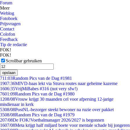
Forum
Meer
Weblog
Fotoboek
Prijsvragen
Contact
Colofon
Feedback
Tip de redactie
FOK!
FOK!
Scrollbar gebruiken
opslaan
7
11:03
Random Pics van de Dag #1981
19
07:36
MIVD-baas lekt via Strava routes naar geheime kazerne
16
06:35
VrijMiBabes #316 (not very sfw!)
76
01:09
Random Pics van de Dag #1980
12
08/08
Vrouw krijgt 30 maanden cel voor afpersing 12-jarige
misdienaar in kerk
53
08/08
PostNL-bezorger steekt bewoner na ruzie over pakket
35
08/08
Random Pics van de Dag #1979
2
07/08
De FOK!Voetbalmanager 2026/2027 is begonnen
16
07/08
Meta krijgt half miljard boete voor mentale schade bij jongeren