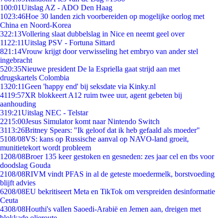
1
00:01
Uitslag AZ - ADO Den Haag
10
23:46
Hoe 30 landen zich voorbereiden op mogelijke oorlog met
China en Noord-Korea
3
22:13
Vollering slaat dubbelslag in Nice en neemt geel over
11
22:11
Uitslag PSV - Fortuna Sittard
8
21:14
Vrouw krijgt door verwisseling het embryo van ander stel
ingebracht
5
20:35
Nieuwe president De la Espriella gaat strijd aan met
drugskartels Colombia
13
20:11
Geen 'happy end' bij seksdate via Kinky.nl
41
19:57
XR blokkeert A12 ruim twee uur, agent gebeten bij
aanhouding
3
19:21
Uitslag NEC - Telstar
22
15:00
Jesus Simulator komt naar Nintendo Switch
31
13:26
Britney Spears: "Ik geloof dat ik heb gefaald als moeder"
51
08/08
VS: kans op Russische aanval op NAVO-land groeit,
munitietekort wordt probleem
12
08/08
Broer 135 keer gestoken en gesneden: zes jaar cel en tbs voor
doodslag Gouda
21
08/08
RIVM vindt PFAS in al de geteste moedermelk, borstvoeding
blijft advies
62
08/08
EU bekritiseert Meta en TikTok om verspreiden desinformatie
Ceuta
43
08/08
Houthi's vallen Saoedi-Arabië en Jemen aan, dreigen met
blokkade olieroute