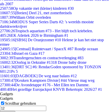
als 2007
25
07:58
Op vakantie met (kleine) kinderen #30
106
07:55
[Breien] Deel 21, met zomerbreisels
18
07:39
William Orbit overleden
71
06:34
MODUS Super Series Darts #2: 's werelds mooiste
dartskweekvijver
277
06:26
Tropisch aquarium #73 - Het blijft toch kriebelen.
4
05:26
EK Atletiek 2026 te Birmingham #1
195
05:16
[SBS6] De Oranjezomer #10 Helene je kan het niet stop
ermee
249
05:15
[Centraal] Ruimtevaart / SpaceX #87 Rondje oceaan
233
04:34
Israel en Gaza #17
30
02:39
Transfergeruchten en contractverlenging #83
160
02:32
Oorlog in Oekraïne #1318 Drone baby drone
134
01:36
[DRT SC] #6: RendacGoden sponsored by TONZON
6
01:21
Ps 5
116
01:03
[DAGBOEK] De weg naar balans #12
173
00:47
[Keuken Kampioen Divisie] #44 Vitesse mag weg
273
00:44
De Avondetappe #176 - Met Ellen ten Damme.
4
00:40
Het gezellige Eurojackpot KNVB Bekertopic 2026/27 #1
Gadgets
Gadgets
Scrollbar gebruiken