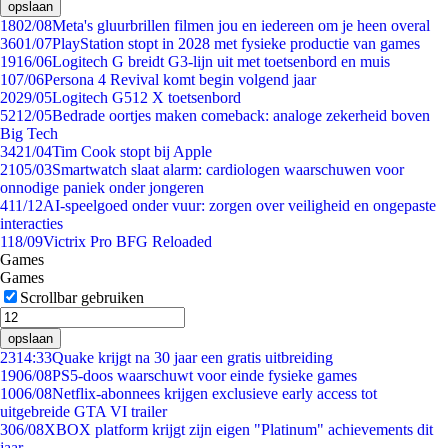
opslaan
18
02/08
Meta's gluurbrillen filmen jou en iedereen om je heen overal
36
01/07
PlayStation stopt in 2028 met fysieke productie van games
19
16/06
Logitech G breidt G3-lijn uit met toetsenbord en muis
1
07/06
Persona 4 Revival komt begin volgend jaar
20
29/05
Logitech G512 X toetsenbord
52
12/05
Bedrade oortjes maken comeback: analoge zekerheid boven
Big Tech
34
21/04
Tim Cook stopt bij Apple
21
05/03
Smartwatch slaat alarm: cardiologen waarschuwen voor
onnodige paniek onder jongeren
4
11/12
AI-speelgoed onder vuur: zorgen over veiligheid en ongepaste
interacties
1
18/09
Victrix Pro BFG Reloaded
Games
Games
Scrollbar gebruiken
opslaan
23
14:33
Quake krijgt na 30 jaar een gratis uitbreiding
19
06/08
PS5-doos waarschuwt voor einde fysieke games
10
06/08
Netflix-abonnees krijgen exclusieve early access tot
uitgebreide GTA VI trailer
3
06/08
XBOX platform krijgt zijn eigen "Platinum" achievements dit
jaar