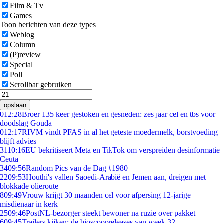
Film & Tv
Games
Toon berichten van deze types
Weblog
Column
(P)review
Special
Poll
Scrollbar gebruiken
opslaan
0
12:28
Broer 135 keer gestoken en gesneden: zes jaar cel en tbs voor
doodslag Gouda
0
12:17
RIVM vindt PFAS in al het geteste moedermelk, borstvoeding
blijft advies
31
10:16
EU bekritiseert Meta en TikTok om verspreiden desinformatie
Ceuta
34
09:56
Random Pics van de Dag #1980
22
09:53
Houthi's vallen Saoedi-Arabië en Jemen aan, dreigen met
blokkade olieroute
8
09:49
Vrouw krijgt 30 maanden cel voor afpersing 12-jarige
misdienaar in kerk
25
09:46
PostNL-bezorger steekt bewoner na ruzie over pakket
6
09:45
Trailers kijken: de bioscoopreleases van week 32