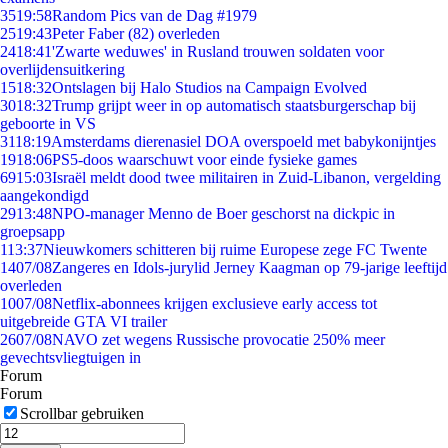
35
19:58
Random Pics van de Dag #1979
25
19:43
Peter Faber (82) overleden
24
18:41
'Zwarte weduwes' in Rusland trouwen soldaten voor
overlijdensuitkering
15
18:32
Ontslagen bij Halo Studios na Campaign Evolved
30
18:32
Trump grijpt weer in op automatisch staatsburgerschap bij
geboorte in VS
31
18:19
Amsterdams dierenasiel DOA overspoeld met babykonijntjes
19
18:06
PS5-doos waarschuwt voor einde fysieke games
69
15:03
Israël meldt dood twee militairen in Zuid-Libanon, vergelding
aangekondigd
29
13:48
NPO-manager Menno de Boer geschorst na dickpic in
groepsapp
1
13:37
Nieuwkomers schitteren bij ruime Europese zege FC Twente
14
07/08
Zangeres en Idols-jurylid Jerney Kaagman op 79-jarige leeftijd
overleden
10
07/08
Netflix-abonnees krijgen exclusieve early access tot
uitgebreide GTA VI trailer
26
07/08
NAVO zet wegens Russische provocatie 250% meer
gevechtsvliegtuigen in
Forum
Forum
Scrollbar gebruiken