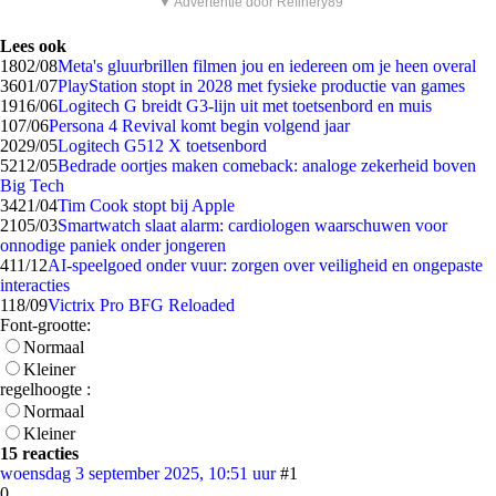
▼ Advertentie door Refinery89
Lees ook
18
02/08
Meta's gluurbrillen filmen jou en iedereen om je heen overal
36
01/07
PlayStation stopt in 2028 met fysieke productie van games
19
16/06
Logitech G breidt G3-lijn uit met toetsenbord en muis
1
07/06
Persona 4 Revival komt begin volgend jaar
20
29/05
Logitech G512 X toetsenbord
52
12/05
Bedrade oortjes maken comeback: analoge zekerheid boven
Big Tech
34
21/04
Tim Cook stopt bij Apple
21
05/03
Smartwatch slaat alarm: cardiologen waarschuwen voor
onnodige paniek onder jongeren
4
11/12
AI-speelgoed onder vuur: zorgen over veiligheid en ongepaste
interacties
1
18/09
Victrix Pro BFG Reloaded
Font-grootte:
Normaal
Kleiner
regelhoogte :
Normaal
Kleiner
15 reacties
woensdag 3 september 2025, 10:51 uur
#1
0