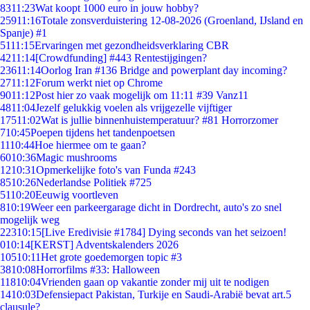
83
11:23
Wat koopt 1000 euro in jouw hobby?
259
11:16
Totale zonsverduistering 12-08-2026 (Groenland, IJsland en
Spanje) #1
51
11:15
Ervaringen met gezondheidsverklaring CBR
42
11:14
[Crowdfunding] #443 Rentestijgingen?
236
11:14
Oorlog Iran #136 Bridge and powerplant day incoming?
27
11:12
Forum werkt niet op Chrome
90
11:12
Post hier zo vaak mogelijk om 11:11 #39 Vanz11
48
11:04
Jezelf gelukkig voelen als vrijgezelle vijftiger
175
11:02
Wat is jullie binnenhuistemperatuur? #81 Horrorzomer
7
10:45
Poepen tijdens het tandenpoetsen
11
10:44
Hoe hiermee om te gaan?
60
10:36
Magic mushrooms
12
10:31
Opmerkelijke foto's van Funda #243
85
10:26
Nederlandse Politiek #725
51
10:20
Eeuwig voortleven
8
10:19
Weer een parkeergarage dicht in Dordrecht, auto's zo snel
mogelijk weg
223
10:15
[Live Eredivisie #1784] Dying seconds van het seizoen!
0
10:14
[KERST] Adventskalenders 2026
105
10:11
Het grote goedemorgen topic #3
38
10:08
Horrorfilms #33: Halloween
118
10:04
Vrienden gaan op vakantie zonder mij uit te nodigen
14
10:03
Defensiepact Pakistan, Turkije en Saudi-Arabië bevat art.5
clausule?