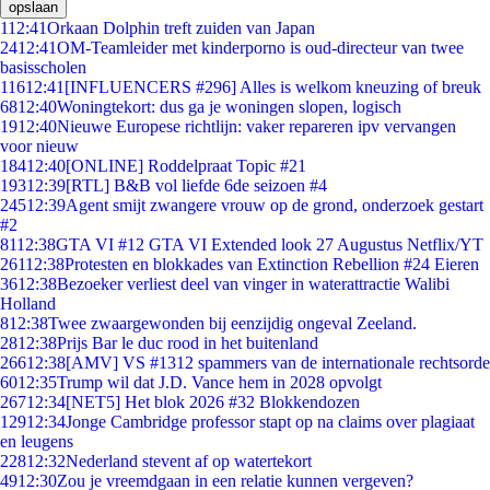
opslaan
1
12:41
Orkaan Dolphin treft zuiden van Japan
24
12:41
OM-Teamleider met kinderporno is oud-directeur van twee
basisscholen
116
12:41
[INFLUENCERS #296] Alles is welkom kneuzing of breuk
68
12:40
Woningtekort: dus ga je woningen slopen, logisch
19
12:40
Nieuwe Europese richtlijn: vaker repareren ipv vervangen
voor nieuw
184
12:40
[ONLINE] Roddelpraat Topic #21
193
12:39
[RTL] B&B vol liefde 6de seizoen #4
245
12:39
Agent smijt zwangere vrouw op de grond, onderzoek gestart
#2
81
12:38
GTA VI #12 GTA VI Extended look 27 Augustus Netflix/YT
261
12:38
Protesten en blokkades van Extinction Rebellion #24 Eieren
36
12:38
Bezoeker verliest deel van vinger in waterattractie Walibi
Holland
8
12:38
Twee zwaargewonden bij eenzijdig ongeval Zeeland.
28
12:38
Prijs Bar le duc rood in het buitenland
266
12:38
[AMV] VS #1312 spammers van de internationale rechtsorde
60
12:35
Trump wil dat J.D. Vance hem in 2028 opvolgt
267
12:34
[NET5] Het blok 2026 #32 Blokkendozen
129
12:34
Jonge Cambridge professor stapt op na claims over plagiaat
en leugens
228
12:32
Nederland stevent af op watertekort
49
12:30
Zou je vreemdgaan in een relatie kunnen vergeven?