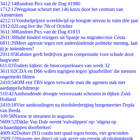
34
12:14
Random Pics van de Dag #1980
17
12:12
Wegpiraat scheurt met 146 km/u door het centrum van
Amsterdam
42
12:11
Voedselprijzen wereldwijd op hoogste niveau in ruim drie jaar
19
12:02
Long live the 7th of October
36
11:38
Random Pics van de Dag #1833
26
11:38
Italië hindert reizigers uit Spanje na migratiecrisis Ceuta
68
11:29
Meer agressie tegen een andersluidende politieke mening, laat
jij je intimideren?
29
11:05
Kabinet geeft bedrijven geen compensatie voor schade door
laagwater
6
11:03
Trailers kijken: de bioscoopreleases van week 32
36
11:02
CDA en D66 willen ingrijpen tegen 'gluurbrillen' die mensen
ongemerkt filmen
24
10:54
OM eist TBS tegen verwarde man die agenten stak met
aardappelschilmesje
5
10:42
Aanhoudende droogte veroorzaakt scheuren in dijken Zuid-
Holland
24
10:18
Vier aanhoudingen na doodsbedreiging burgemeester Depla
van Breda
1
09:58
Nieuw te streamen in augustus
56
09:52
Dikke Van Dale neemt 'vulvalippen' op: 'stigma op
schaamlippen doorbreken'
40
09:42
Duitser (93) crasht met quad tegen boom, vier gewonden
25
09:22
Huisarts per direct uit vak gezet om ernstig alcoholmisbruik