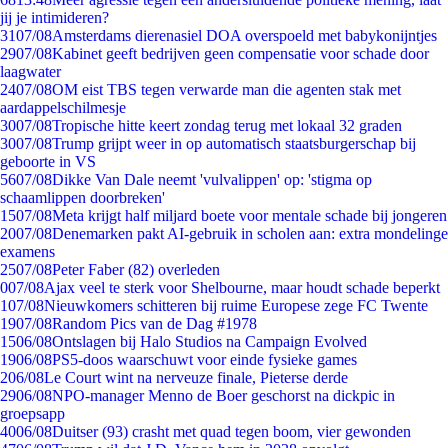
jij je intimideren?
31
07/08
Amsterdams dierenasiel DOA overspoeld met babykonijntjes
29
07/08
Kabinet geeft bedrijven geen compensatie voor schade door
laagwater
24
07/08
OM eist TBS tegen verwarde man die agenten stak met
aardappelschilmesje
30
07/08
Tropische hitte keert zondag terug met lokaal 32 graden
30
07/08
Trump grijpt weer in op automatisch staatsburgerschap bij
geboorte in VS
56
07/08
Dikke Van Dale neemt 'vulvalippen' op: 'stigma op
schaamlippen doorbreken'
15
07/08
Meta krijgt half miljard boete voor mentale schade bij jongeren
20
07/08
Denemarken pakt AI-gebruik in scholen aan: extra mondelinge
examens
25
07/08
Peter Faber (82) overleden
0
07/08
Ajax veel te sterk voor Shelbourne, maar houdt schade beperkt
1
07/08
Nieuwkomers schitteren bij ruime Europese zege FC Twente
19
07/08
Random Pics van de Dag #1978
15
06/08
Ontslagen bij Halo Studios na Campaign Evolved
19
06/08
PS5-doos waarschuwt voor einde fysieke games
2
06/08
Le Court wint na nerveuze finale, Pieterse derde
29
06/08
NPO-manager Menno de Boer geschorst na dickpic in
groepsapp
40
06/08
Duitser (93) crasht met quad tegen boom, vier gewonden