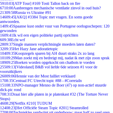
59
10:03
[ATP Tour] #169 Tosti Tallon back on fire
67
10:00
Aanbrengen mechanische ventilatie zinvol in oud huis?
213
09:58
Russia vs Ukraine #91
146
09:45
[AKQ] #3384 Topic met vragen. En soms goede
antwoorden.
14
09:45
Spaanse kust onder vuur van Portugese oorlogsschepen: 120
gewonden
16
09:41
Ik wil een eigen politieke partij oprichten
6
09:38
Echt wrf
28
09:37
Single mannen verplichtsingle moeders laten daten?
32
09:35
Het Hazy Jane adoratietopic
104
09:35
Koopzegels sparen bij AH duurt straks 2x zo lang
101
09:29
Man zoekt mij en bedreigt mij, nadat ik met zijn zoon sprak
189
09:25
Boeken worden opgekocht om chatbots te voeden
255
09:13
[Videoland] B&B vol liefde 6de seizoen #1 voor de
vooruitkijkers
260
09:06
Hennie van der Most failliet verklaard
17
08:35
Centraal FC Utrecht topic #88 - #CorreiaIn
151
08:33
NPO-manager Menno de Boer (47) op non-actief stuurde
dick-pic rond
7
08:31
Draai hier alle platen in je platenkast #32 (The Torture Never
Stops)
46
08:29
[Netflix #210] TUDUM
124
08:23
[Het Officiële Steam Topic #201] Steamrolled
77
08:00
Techniekles verdwijnt uit onderbouw: maar half zo veel uren