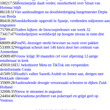
1002
17:56
Benzineprijs daalt verder, onzekerheid over Straat van
Hormuz blijft
861
18:31
Vier aanhoudingen na doodsbedreiging burgemeester Depla
van Breda
804
18:26
Smokkelbende opgerold in Spanje, verdienden miljoenen aan
migranten
757
09:45
Trailers kijken: de bioscoopreleases van week 32
734
17:47
Voedselprijzen wereldwijd op hoogste niveau in ruim drie
jaar
680
09:46
PostNL-bezorger steekt bewoner na ruzie over pakket
533
09:32
Wegpiraat scheurt met 146 km/u door het centrum van
Amsterdam
459
09:49
Vrouw krijgt 30 maanden cel voor afpersing 12-jarige
misdienaar in kerk
459
10:16
EU bekritiseert Meta en TikTok om verspreiden
desinformatie Ceuta
415
09:53
Houthi's vallen Saoedi-Arabië en Jemen aan, dreigen met
blokkade olieroute
359
09:28
Aanhoudende droogte veroorzaakt scheuren in dijken Zuid-
Holland
320
08:35
Nieuw te streamen in augustus
244
04:46
Niewiadoma profiteert van pokerspel en grijpt geel op
Ventoux