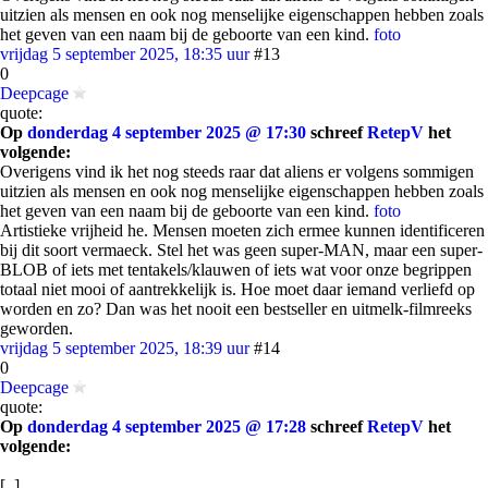
uitzien als mensen en ook nog menselijke eigenschappen hebben zoals
het geven van een naam bij de geboorte van een kind.
foto
vrijdag 5 september 2025, 18:35 uur
#13
0
Deepcage
quote:
Op
donderdag 4 september 2025 @ 17:30
schreef
RetepV
het
volgende:
Overigens vind ik het nog steeds raar dat aliens er volgens sommigen
uitzien als mensen en ook nog menselijke eigenschappen hebben zoals
het geven van een naam bij de geboorte van een kind.
foto
Artistieke vrijheid he. Mensen moeten zich ermee kunnen identificeren
bij dit soort vermaeck. Stel het was geen super-MAN, maar een super-
BLOB of iets met tentakels/klauwen of iets wat voor onze begrippen
totaal niet mooi of aantrekkelijk is. Hoe moet daar iemand verliefd op
worden en zo? Dan was het nooit een bestseller en uitmelk-filmreeks
geworden.
vrijdag 5 september 2025, 18:39 uur
#14
0
Deepcage
quote:
Op
donderdag 4 september 2025 @ 17:28
schreef
RetepV
het
volgende:
[..]