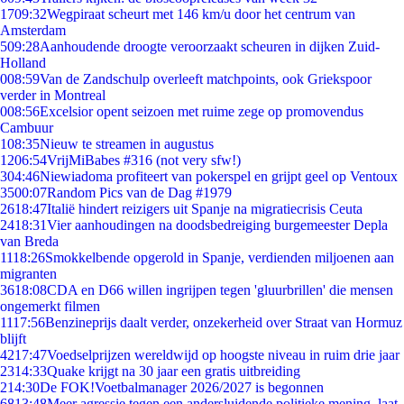
17
09:32
Wegpiraat scheurt met 146 km/u door het centrum van
Amsterdam
5
09:28
Aanhoudende droogte veroorzaakt scheuren in dijken Zuid-
Holland
0
08:59
Van de Zandschulp overleeft matchpoints, ook Griekspoor
verder in Montreal
0
08:56
Excelsior opent seizoen met ruime zege op promovendus
Cambuur
1
08:35
Nieuw te streamen in augustus
12
06:54
VrijMiBabes #316 (not very sfw!)
3
04:46
Niewiadoma profiteert van pokerspel en grijpt geel op Ventoux
35
00:07
Random Pics van de Dag #1979
26
18:47
Italië hindert reizigers uit Spanje na migratiecrisis Ceuta
24
18:31
Vier aanhoudingen na doodsbedreiging burgemeester Depla
van Breda
11
18:26
Smokkelbende opgerold in Spanje, verdienden miljoenen aan
migranten
36
18:08
CDA en D66 willen ingrijpen tegen 'gluurbrillen' die mensen
ongemerkt filmen
11
17:56
Benzineprijs daalt verder, onzekerheid over Straat van Hormuz
blijft
42
17:47
Voedselprijzen wereldwijd op hoogste niveau in ruim drie jaar
23
14:33
Quake krijgt na 30 jaar een gratis uitbreiding
2
14:30
De FOK!Voetbalmanager 2026/2027 is begonnen
68
13:48
Meer agressie tegen een andersluidende politieke mening, laat