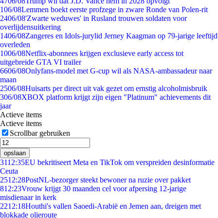
47
06/08
Trump wil dat J.D. Vance hem in 2028 opvolgt
1
06/08
Lemmen boekt eerste profzege in zware Ronde van Polen-rit
24
06/08
'Zwarte weduwes' in Rusland trouwen soldaten voor
overlijdensuitkering
14
06/08
Zangeres en Idols-jurylid Jerney Kaagman op 79-jarige leeftijd
overleden
10
06/08
Netflix-abonnees krijgen exclusieve early access tot
uitgebreide GTA VI trailer
66
06/08
Onlyfans-model met G-cup wil als NASA-ambassadeur naar
maan
25
06/08
Huisarts per direct uit vak gezet om ernstig alcoholmisbruik
3
06/08
XBOX platform krijgt zijn eigen "Platinum" achievements dit
jaar
Actieve items
Actieve items
Scrollbar gebruiken
opslaan
31
12:35
EU bekritiseert Meta en TikTok om verspreiden desinformatie
Ceuta
25
12:28
PostNL-bezorger steekt bewoner na ruzie over pakket
8
12:23
Vrouw krijgt 30 maanden cel voor afpersing 12-jarige
misdienaar in kerk
22
12:18
Houthi's vallen Saoedi-Arabië en Jemen aan, dreigen met
blokkade olieroute