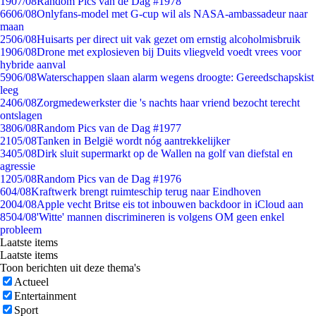
19
07/08
Random Pics van de Dag #1978
66
06/08
Onlyfans-model met G-cup wil als NASA-ambassadeur naar
maan
25
06/08
Huisarts per direct uit vak gezet om ernstig alcoholmisbruik
19
06/08
Drone met explosieven bij Duits vliegveld voedt vrees voor
hybride aanval
59
06/08
Waterschappen slaan alarm wegens droogte: Gereedschapskist
leeg
24
06/08
Zorgmedewerkster die 's nachts haar vriend bezocht terecht
ontslagen
38
06/08
Random Pics van de Dag #1977
21
05/08
Tanken in België wordt nóg aantrekkelijker
34
05/08
Dirk sluit supermarkt op de Wallen na golf van diefstal en
agressie
12
05/08
Random Pics van de Dag #1976
6
04/08
Kraftwerk brengt ruimteschip terug naar Eindhoven
20
04/08
Apple vecht Britse eis tot inbouwen backdoor in iCloud aan
85
04/08
'Witte' mannen discrimineren is volgens OM geen enkel
probleem
Laatste items
Laatste items
Toon berichten uit deze thema's
Actueel
Entertainment
Sport