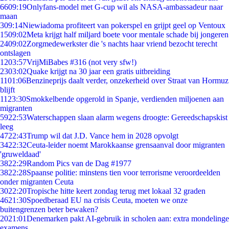
66
09:19
Onlyfans-model met G-cup wil als NASA-ambassadeur naar
maan
3
09:14
Niewiadoma profiteert van pokerspel en grijpt geel op Ventoux
15
09:02
Meta krijgt half miljard boete voor mentale schade bij jongeren
24
09:02
Zorgmedewerkster die 's nachts haar vriend bezocht terecht
ontslagen
12
03:57
VrijMiBabes #316 (not very sfw!)
23
03:02
Quake krijgt na 30 jaar een gratis uitbreiding
11
01:06
Benzineprijs daalt verder, onzekerheid over Straat van Hormuz
blijft
11
23:30
Smokkelbende opgerold in Spanje, verdienden miljoenen aan
migranten
59
22:53
Waterschappen slaan alarm wegens droogte: Gereedschapskist
leeg
47
22:43
Trump wil dat J.D. Vance hem in 2028 opvolgt
34
22:32
Ceuta-leider noemt Marokkaanse grensaanval door migranten
'gruweldaad'
38
22:29
Random Pics van de Dag #1977
38
22:28
Spaanse politie: minstens tien voor terrorisme veroordeelden
onder migranten Ceuta
30
22:20
Tropische hitte keert zondag terug met lokaal 32 graden
46
21:30
Spoedberaad EU na crisis Ceuta, moeten we onze
buitengrenzen beter bewaken?
20
21:01
Denemarken pakt AI-gebruik in scholen aan: extra mondelinge
examens