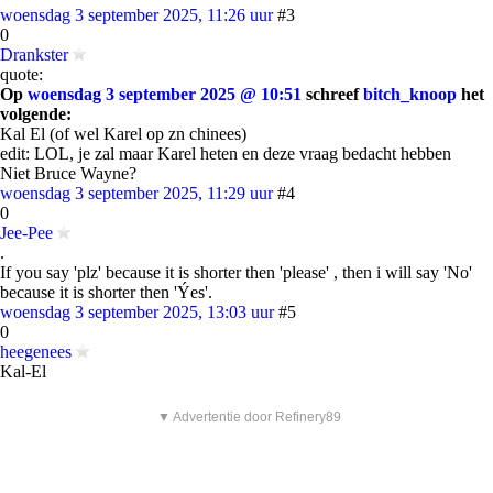
woensdag 3 september 2025, 11:26 uur
#3
0
Drankster
quote:
Op
woensdag 3 september 2025 @ 10:51
schreef
bitch_knoop
het
volgende:
Kal El (of wel Karel op zn chinees)
edit: LOL, je zal maar Karel heten en deze vraag bedacht hebben
Niet Bruce Wayne?
woensdag 3 september 2025, 11:29 uur
#4
0
Jee-Pee
.
If you say 'plz' because it is shorter then 'please' , then i will say 'No'
because it is shorter then 'Ýes'.
woensdag 3 september 2025, 13:03 uur
#5
0
heegenees
Kal-El
▼ Advertentie door Refinery89