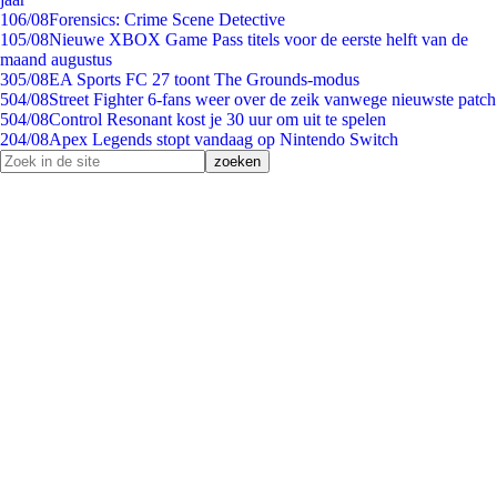
1
06/08
Forensics: Crime Scene Detective
1
05/08
Nieuwe XBOX Game Pass titels voor de eerste helft van de
maand augustus
3
05/08
EA Sports FC 27 toont The Grounds-modus
5
04/08
Street Fighter 6-fans weer over de zeik vanwege nieuwste patch
5
04/08
Control Resonant kost je 30 uur om uit te spelen
2
04/08
Apex Legends stopt vandaag op Nintendo Switch