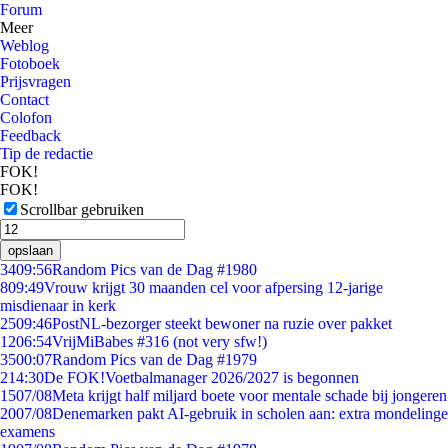
Forum
Meer
Weblog
Fotoboek
Prijsvragen
Contact
Colofon
Feedback
Tip de redactie
FOK!
FOK!
Scrollbar gebruiken
opslaan
34
09:56
Random Pics van de Dag #1980
8
09:49
Vrouw krijgt 30 maanden cel voor afpersing 12-jarige
misdienaar in kerk
25
09:46
PostNL-bezorger steekt bewoner na ruzie over pakket
12
06:54
VrijMiBabes #316 (not very sfw!)
35
00:07
Random Pics van de Dag #1979
2
14:30
De FOK!Voetbalmanager 2026/2027 is begonnen
15
07/08
Meta krijgt half miljard boete voor mentale schade bij jongeren
20
07/08
Denemarken pakt AI-gebruik in scholen aan: extra mondelinge
examens