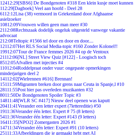
124
12:29
[SBS6] De Bondgenoten #318 Een klein kusje moet kunnen
1
12:29
[Dagboek] Veel aan hoofd - Deel 28
61
12:12
Lisa (38) vermoord in Griekenland door Afghaanse
asielzoeker
108
12:09
Vrouwen willen geen man meer #30
21
12:08
Rechtszaak dodelijk ongeluk uitgesteld vanwege vakantie
advocaat
2
12:08
Teltopic #1566 tel door en door en door....
121
12:07
Het RLS Social Media-topic #160 Zonder Kolonel!!
199
12:07
Tour de France femmes 2026 #4 op de Ventoux
211
12:06
[NL] Street View Quiz [#122] - Loogisch toch
85
12:05
Afvallen met injecties #4
110
12:04
Roddelpraat onder vuur: ongepaste opmerkingen
minderjarigen deel 2
141
12:02
[Wielrennen #616] Brennan!
151
11:59
Migranten breken door grens naar Ceuta in Spanje,l #10
281
11:55
Post hier pas overleden muzikanten #32
80
11:50
De Bondgenoten Spoiler Topic #3
148
11:48
[WLR SC #417] Nieuw deel openen was kaputt
204
11:41
Verander een letter expert (7lettereditie) #50
19
11:36
Verander één letter. Expert # 75 (8 letters)
54
11:36
Verander één letter: Expert #143 (9 letters)
164
11:35
[NPO2] Zomergasten 2026 #1
147
11:34
Verander één letter: Expert #91 (10 letters)
251
11:33
Afbeeldingen die je gemaakt hebt met AI