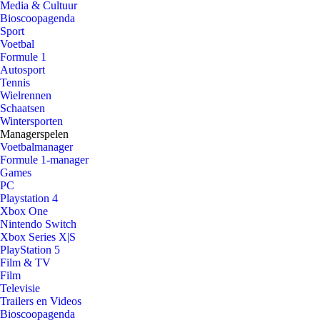
Media & Cultuur
Bioscoopagenda
Sport
Voetbal
Formule 1
Autosport
Tennis
Wielrennen
Schaatsen
Wintersporten
Managerspelen
Voetbalmanager
Formule 1-manager
Games
PC
Playstation 4
Xbox One
Nintendo Switch
Xbox Series X|S
PlayStation 5
Film & TV
Film
Televisie
Trailers en Videos
Bioscoopagenda