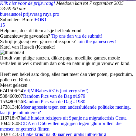
Klik hier voor de prijsvraag!
Meedoen kan tot 7 september 2025
23:59:00 uur.
bureaustoel
prijsvraag
ruya pro
Submitter:
Bron:
FOK!
15
Help ons; deel dit item als je het leuk vond
Gamenieuwtje gevonden?
Tip ons dan via de submit!
Schrijf je graag over games of e-sports?
Join the gamescrew!
Karel van Hasselt (Kensuke)
Houdt van: pittige sauzen, dikke pugs, moeilijke games, mooie
verhalen in welk medium dan ook en natuurlijk mijn vrouw en kind.
Heeft een hekel aan: drop, alles met meer dan vier poten, piepschuim,
pollen en Birdo.
Meest gelezen
67415
06:54
VrijMiBabes #316 (not very sfw!)
58846
00:07
Random Pics van de Dag #1979
15348
09:56
Random Pics van de Dag #1980
1738
13:48
Meer agressie tegen een andersluidende politieke mening,
laat jij je intimideren?
1167
18:47
Italië hindert reizigers uit Spanje na migratiecrisis Ceuta
1044
18:08
CDA en D66 willen ingrijpen tegen 'gluurbrillen' die
mensen ongemerkt filmen
1020
14:33
Quake krijgt na 30 jaar een gratis uitbreiding