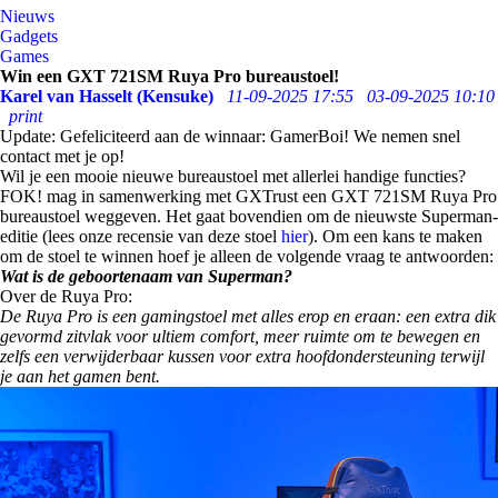
Nieuws
Gadgets
Games
Win een GXT 721SM Ruya Pro bureaustoel!
Karel van Hasselt (Kensuke)
11-09-2025 17:55
03-09-2025 10:10
print
Update: Gefeliciteerd aan de winnaar: GamerBoi! We nemen snel
contact met je op!
Wil je een mooie nieuwe bureaustoel met allerlei handige functies?
FOK! mag in samenwerking met GXTrust een GXT 721SM Ruya Pro
bureaustoel weggeven. Het gaat bovendien om de nieuwste Superman-
editie (lees onze recensie van deze stoel
hier
). Om een kans te maken
om de stoel te winnen hoef je alleen de volgende vraag te antwoorden:
Wat is de geboortenaam van
Superman?
Over de Ruya Pro:
De Ruya Pro is een gamingstoel met alles erop en eraan: een extra dik
gevormd zitvlak voor ultiem comfort, meer ruimte om te bewegen en
zelfs een verwijderbaar kussen voor extra hoofdondersteuning terwijl
je aan het gamen bent.