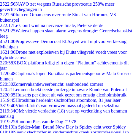
25
22:56
NAVO zet wegens Russische provocatie 250% meer
gevechtsvliegtuigen in
22
22:50
Iran en Oman eens over route Straat van Hormuz, VS
buitenspel
2
22:17
Le Court wint na nerveuze finale, Pieterse derde
55
21:25
Waterschappen slaan alarm wegens droogte: Gereedschapskist
leeg
45
21:00
Progressieve Democraat El-Sayed wint nipt voorverkiezing
Michigan
16
21:00
Drone met explosieven bij Duits vliegveld voedt vrees voor
hybride aanval
2
20:58
XBOX platform krijgt zijn eigen "Platinum" achievements dit
jaar
12
20:48
Capibara's lopen Braziliaans parlementsgebouw Mato Grosso
binnen
5
20:30
Zomervakantieweerbericht: aanhoudend zomers
1
20:21
Lemmen boekt eerste profzege in zware Ronde van Polen-rit
22
20:05
Huisarts per direct uit vak gezet om ernstig alcoholmisbruik
15
19:45
Hiroshima herdenkt slachtoffers atoombom, 81 jaar later
38
19:40
Vinted-foto's van vrouwen massaal gedeeld op seksfora
21
19:34
OM: vierde verdachte (18) vast op verdenking van beramen
aanslag
19
19:25
Random Pics van de Dag #1978
8
18:19
In Spider-Man: Brand New Day is Spidey echt weer Spidey
6
18:18
Nieuw slachtoffer in kindermisbruikzaak zorgprofessional Jan