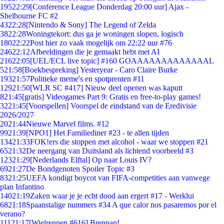
195
22:29
[Conference League Donderdag 20:00 uur] Ajax -
Shelbourne FC #2
43
22:28
[Nintendo & Sony] The Legend of Zelda
38
22:28
Woningtekort: dus ga je woningen slopen, logisch
180
22:22
Post hier zo vaak mogelijk om 22:22 uur #76
246
22:12
Afbeeldingen die je gemaakt hebt met AI
216
22:05
[UEL/ECL live topic] #160 GOAAAAAAAAAAAAAL
5
21:58
[Boekbespreking] Yesteryear - Caro Claire Burke
193
21:57
Politieke meme's en spotprenten #11
129
21:50
[WLR SC #417] Nieuw deel openen was kaputt
8
21:45
[gratis] Videogames Part 9: Gratis en free-to-play games!
32
21:45
[Voorspellen] Voorspel de eindstand van de Eredivisie
2026/2027
20
21:44
Nieuwe Marvel films. #12
99
21:39
[NPO1] Het Familiediner #23 - te allen tijden
134
21:33
FOK!ers die stoppen met alcohol - waar we stoppen #21
65
21:32
De neergang van Duitsland als lichtend voorbeeld #3
123
21:29
[Nederlands Elftal] Op naar Louis IV?
69
21:27
De Bondgenoten Spoiler Topic #3
83
21:25
UEFA kondigt boycot van FIFA-competities aan vanwege
plan Infantino
140
21:19
Zaken waar je je echt dood aan ergert #17 - Werklui
68
21:18
Spaanstalige nummers #34 A que calor nos pasaremos por el
verano?
111
21:17
[Wielrennen #616] Brennan!