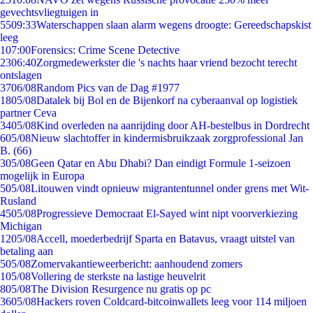
gevechtsvliegtuigen in
55
09:33
Waterschappen slaan alarm wegens droogte: Gereedschapskist
leeg
1
07:00
Forensics: Crime Scene Detective
23
06:40
Zorgmedewerkster die 's nachts haar vriend bezocht terecht
ontslagen
37
06/08
Random Pics van de Dag #1977
18
05/08
Datalek bij Bol en de Bijenkorf na cyberaanval op logistiek
partner Ceva
34
05/08
Kind overleden na aanrijding door AH-bestelbus in Dordrecht
6
05/08
Nieuw slachtoffer in kindermisbruikzaak zorgprofessional Jan
B. (66)
3
05/08
Geen Qatar en Abu Dhabi? Dan eindigt Formule 1-seizoen
mogelijk in Europa
5
05/08
Litouwen vindt opnieuw migrantentunnel onder grens met Wit-
Rusland
45
05/08
Progressieve Democraat El-Sayed wint nipt voorverkiezing
Michigan
12
05/08
Accell, moederbedrijf Sparta en Batavus, vraagt uitstel van
betaling aan
5
05/08
Zomervakantieweerbericht: aanhoudend zomers
1
05/08
Vollering de sterkste na lastige heuvelrit
8
05/08
The Division Resurgence nu gratis op pc
36
05/08
Hackers roven Coldcard-bitcoinwallets leeg voor 114 miljoen