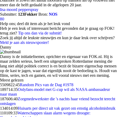
Daarmee is zowel het aantal moorden op mannen als op vrouwen met
meer dan de helft gedaald in de afgelopen 20 jaar.
lisa
moord
pepperspray
Submitter:
123Fokker
Bron:
NOS
80
Help ons; deel dit item als je het leuk vond
Heb je een leuk of interessant bericht gevonden dat je graag op FOK!
terug ziet?
Tip ons dan via de submit!
Zoek jij altijd de leukste nieuwtjes en kun je daar leuk over schrijven?
Meld je aan als nieuwsposter!
Danny
Danny is de initiatiefnemer, oprichter en eigenaar van FOK.nl. Hij is
maar zelden serieus, heeft een uitgesproken Rotterdamse mening die
lang niet altijd politiek correct is en bezit de bizarre eigenschap mensen
op de kast te jagen, waar dat eigenlijk nooit de bedoeling is. Houdt van
films, series, tech en gamen, en wil vooral nieuws met een mening.
Meest gelezen
55098
22:45
Random Pics van de Dag #1978
1897
14:35
Onlyfans-model met G-cup wil als NASA-ambassadeur
naar maan
1876
06:40
Zorgmedewerkster die 's nachts haar vriend bezocht terecht
ontslagen
1340
14:09
Huisarts per direct uit vak gezet om ernstig alcoholmisbruik
1101
09:33
Waterschappen slaan alarm wegens droogte: