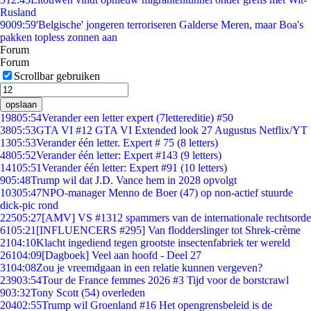
Rusland
90
09:59
'Belgische' jongeren terroriseren Galderse Meren, maar Boa's
pakken topless zonnen aan
Forum
Forum
Scrollbar gebruiken
opslaan
198
05:54
Verander een letter expert (7lettereditie) #50
38
05:53
GTA VI #12 GTA VI Extended look 27 Augustus Netflix/YT
13
05:53
Verander één letter. Expert # 75 (8 letters)
48
05:52
Verander één letter: Expert #143 (9 letters)
141
05:51
Verander één letter: Expert #91 (10 letters)
9
05:48
Trump wil dat J.D. Vance hem in 2028 opvolgt
103
05:47
NPO-manager Menno de Boer (47) op non-actief stuurde
dick-pic rond
225
05:27
[AMV] VS #1312 spammers van de internationale rechtsorde
61
05:21
[INFLUENCERS #295] Van flodderslinger tot Shrek-crème
21
04:10
Klacht ingediend tegen grootste insectenfabriek ter wereld
261
04:09
[Dagboek] Veel aan hoofd - Deel 27
31
04:08
Zou je vreemdgaan in een relatie kunnen vergeven?
239
03:54
Tour de France femmes 2026 #3 Tijd voor de borstcrawl
9
03:32
Tony Scott (54) overleden
204
02:55
Trump wil Groenland #16 Het opengrensbeleid is de