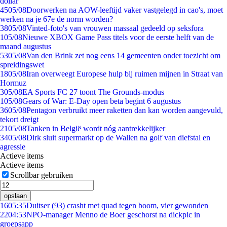
dollar
45
05/08
Doorwerken na AOW-leeftijd vaker vastgelegd in cao's, moet
werken na je 67e de norm worden?
38
05/08
Vinted-foto's van vrouwen massaal gedeeld op seksfora
1
05/08
Nieuwe XBOX Game Pass titels voor de eerste helft van de
maand augustus
53
05/08
Van den Brink zet nog eens 14 gemeenten onder toezicht om
spreidingswet
18
05/08
Iran overweegt Europese hulp bij ruimen mijnen in Straat van
Hormuz
3
05/08
EA Sports FC 27 toont The Grounds-modus
1
05/08
Gears of War: E-Day open beta begint 6 augustus
36
05/08
Pentagon verbruikt meer raketten dan kan worden aangevuld,
tekort dreigt
21
05/08
Tanken in België wordt nóg aantrekkelijker
34
05/08
Dirk sluit supermarkt op de Wallen na golf van diefstal en
agressie
Actieve items
Actieve items
Scrollbar gebruiken
opslaan
16
05:35
Duitser (93) crasht met quad tegen boom, vier gewonden
22
04:53
NPO-manager Menno de Boer geschorst na dickpic in
groepsapp