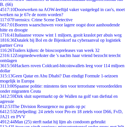
B. (66)
45
17:10
Doorwerken na AOW-leeftijd vaker vastgelegd in cao's, moet
werken na je 67e de norm worden?
1
17:07
Forensics: Crime Scene Detective
56
17:01
Boeren waarschuwen voor lagere oogst door aanhoudende
hitte en droogte
17
16:41
Italiaanse vrouw wint 1 miljoen, gooit kraslot per abuis weg
18
16:36
Datalek bij Bol en de Bijenkorf na cyberaanval op logistiek
partner Ceva
1
16:26
Trailers kijken: de bioscoopreleases van week 32
23
16:12
Zorgmedewerkster die 's nachts haar vriend bezocht terecht
ontslagen
36
15:56
Hackers roven Coldcard-bitcoinwallets leeg voor 114 miljoen
dollar
3
15:13
Geen Qatar en Abu Dhabi? Dan eindigt Formule 1-seizoen
mogelijk in Europa
31
13:00
Spaanse politie: minstens tien voor terrorisme veroordeelden
onder migranten Ceuta
34
12:59
Dirk sluit supermarkt op de Wallen na golf van diefstal en
agressie
8
12:53
The Division Resurgence nu gratis op pc
64
12:53
Zetelpeiling: 24 zetels voor Pro en 18 zetels voor D66, FvD,
JA21 en PVV
49
12:44
Man (25) sterft nadat hij lijm als condoom gebruikt
5
12:43
Litouwen vindt opnieuw migrantentunnel onder grens met Wit-