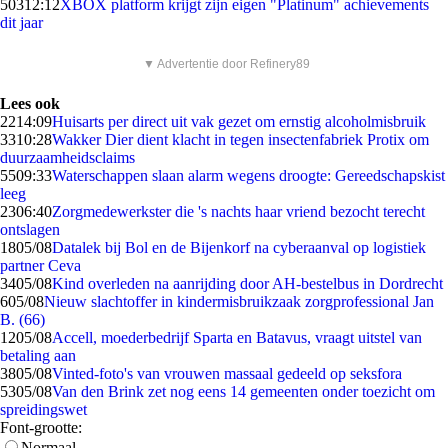
503
12:12
XBOX platform krijgt zijn eigen "Platinum" achievements
dit jaar
▼ Advertentie door Refinery89
Lees ook
22
14:09
Huisarts per direct uit vak gezet om ernstig alcoholmisbruik
33
10:28
Wakker Dier dient klacht in tegen insectenfabriek Protix om
duurzaamheidsclaims
55
09:33
Waterschappen slaan alarm wegens droogte: Gereedschapskist
leeg
23
06:40
Zorgmedewerkster die 's nachts haar vriend bezocht terecht
ontslagen
18
05/08
Datalek bij Bol en de Bijenkorf na cyberaanval op logistiek
partner Ceva
34
05/08
Kind overleden na aanrijding door AH-bestelbus in Dordrecht
6
05/08
Nieuw slachtoffer in kindermisbruikzaak zorgprofessional Jan
B. (66)
12
05/08
Accell, moederbedrijf Sparta en Batavus, vraagt uitstel van
betaling aan
38
05/08
Vinted-foto's van vrouwen massaal gedeeld op seksfora
53
05/08
Van den Brink zet nog eens 14 gemeenten onder toezicht om
spreidingswet
Font-grootte:
Normaal