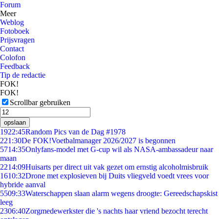
Forum
Meer
Weblog
Fotoboek
Prijsvragen
Contact
Colofon
Feedback
Tip de redactie
FOK!
FOK!
Scrollbar gebruiken
opslaan
19
22:45
Random Pics van de Dag #1978
2
21:30
De FOK!Voetbalmanager 2026/2027 is begonnen
57
14:35
Onlyfans-model met G-cup wil als NASA-ambassadeur naar
maan
22
14:09
Huisarts per direct uit vak gezet om ernstig alcoholmisbruik
16
10:32
Drone met explosieven bij Duits vliegveld voedt vrees voor
hybride aanval
55
09:33
Waterschappen slaan alarm wegens droogte: Gereedschapskist
leeg
23
06:40
Zorgmedewerkster die 's nachts haar vriend bezocht terecht