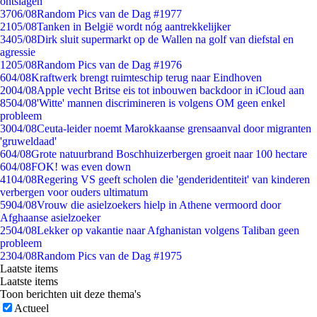
ontslagen
37
06/08
Random Pics van de Dag #1977
21
05/08
Tanken in België wordt nóg aantrekkelijker
34
05/08
Dirk sluit supermarkt op de Wallen na golf van diefstal en
agressie
12
05/08
Random Pics van de Dag #1976
6
04/08
Kraftwerk brengt ruimteschip terug naar Eindhoven
20
04/08
Apple vecht Britse eis tot inbouwen backdoor in iCloud aan
85
04/08
'Witte' mannen discrimineren is volgens OM geen enkel
probleem
30
04/08
Ceuta-leider noemt Marokkaanse grensaanval door migranten
'gruweldaad'
6
04/08
Grote natuurbrand Boschhuizerbergen groeit naar 100 hectare
6
04/08
FOK! was even down
41
04/08
Regering VS geeft scholen die 'genderidentiteit' van kinderen
verbergen voor ouders ultimatum
59
04/08
Vrouw die asielzoekers hielp in Athene vermoord door
Afghaanse asielzoeker
25
04/08
Lekker op vakantie naar Afghanistan volgens Taliban geen
probleem
23
04/08
Random Pics van de Dag #1975
Laatste items
Laatste items
Toon berichten uit deze thema's
Actueel