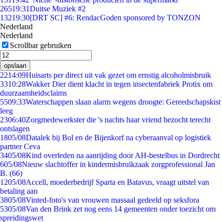
265
19:31
Duitse Muziek #2
132
19:30
[DRT SC] #6: RendacGoden sponsored by TONZON
Nederland
Nederland
Scrollbar gebruiken
opslaan
22
14:09
Huisarts per direct uit vak gezet om ernstig alcoholmisbruik
33
10:28
Wakker Dier dient klacht in tegen insectenfabriek Protix om
duurzaamheidsclaims
55
09:33
Waterschappen slaan alarm wegens droogte: Gereedschapskist
leeg
23
06:40
Zorgmedewerkster die 's nachts haar vriend bezocht terecht
ontslagen
18
05/08
Datalek bij Bol en de Bijenkorf na cyberaanval op logistiek
partner Ceva
34
05/08
Kind overleden na aanrijding door AH-bestelbus in Dordrecht
6
05/08
Nieuw slachtoffer in kindermisbruikzaak zorgprofessional Jan
B. (66)
12
05/08
Accell, moederbedrijf Sparta en Batavus, vraagt uitstel van
betaling aan
38
05/08
Vinted-foto's van vrouwen massaal gedeeld op seksfora
53
05/08
Van den Brink zet nog eens 14 gemeenten onder toezicht om
spreidingswet