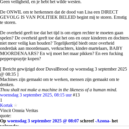
Geen veiligheid, en je hebt het wilde westen.
De ONWIL om te herkennen dat de dood van Lisa een DIRECT
GEVOLG IS VAN POLITIEK BELEID begint mij te storen. Ernstig
te storen.
De overheid geeft toe dat het tijd is om eigen rechter te moeten gaan
spelen? De overheid geeft toe dat het ons en onze kinderen en dochters
niet meer veilig kan houden? Tegelijkertijd biedt onze overheid
onderdak aan moordenaars, verkrachters, kinder-martelaars, BABY
MOORDENAARS? En wij moet het maar pikken? En een fucking
pepperspraytje kopen?
[ Bericht gewijzigd door DuvalBrood op woensdag 3 september 2025
@ 08:35 ]
Machines zijn gemaakt om te werken, mensen zijn gemaakt om te
denken.
Thou shalt not make a machine in the likeness of a human mind.
woensdag 3 september 2025, 08:15 uur
#13
1
Kortak
Vincit Omnia Veritas
quote:
Op
woensdag 3 september 2025 @ 08:07
schreef
-Azona-
het
volgende: