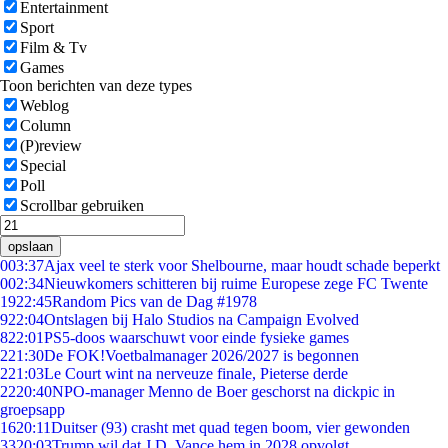
Entertainment
Sport
Film & Tv
Games
Toon berichten van deze types
Weblog
Column
(P)review
Special
Poll
Scrollbar gebruiken
opslaan
0
03:37
Ajax veel te sterk voor Shelbourne, maar houdt schade beperkt
0
02:34
Nieuwkomers schitteren bij ruime Europese zege FC Twente
19
22:45
Random Pics van de Dag #1978
9
22:04
Ontslagen bij Halo Studios na Campaign Evolved
8
22:01
PS5-doos waarschuwt voor einde fysieke games
2
21:30
De FOK!Voetbalmanager 2026/2027 is begonnen
2
21:03
Le Court wint na nerveuze finale, Pieterse derde
22
20:40
NPO-manager Menno de Boer geschorst na dickpic in
groepsapp
16
20:11
Duitser (93) crasht met quad tegen boom, vier gewonden
33
20:03
Trump wil dat J.D. Vance hem in 2028 opvolgt