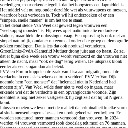
verdedigen, maar erkende tegelijk dat het hoogstens een lapmiddel is.
Het middel valt nu nog onder dezelfde wet als vuurwapens en messen,
waardoor bezit verboden is. Toch wil hij onderzoeken of er een
"simpele, snelle manier" is om het toe te staan.
In het debat stelde Van Weel dat geweld tegen vrouwen een
"veelkoppig monster" is. Hij wees op straatintimidatie en donkere
stations, maar hield de oplossingen vaag. Een oplossing is ook niet zo
simpel natuurlijk, omdat er nu eenmaal onder elke groep en demografie
gekken rondlopen. Dat is iets dat ook nooit zal veranderen.
GroenLinks-PvdA-Kamerlid Mutluer drong juist aan op haast. Ze zei
dat er bijna elke week een vrouw wordt vermoord en dat vrouwen niet
alleen de nacht, maar "ook de dag" terug willen. De uitspraak klonk
eerder als een slogan dan als beleid.
PVV en Forum koppelen de zaak van Lisa aan migratie, omdat de
verdachte in een asielzoekerscentrum verbleef. PVV’er Van Dijk
noemde hem "een monster" dat "helemaal niet in Nederland had
moeten zijn". Van Weel wilde daar niet te veel op ingaan, maar
erkende wel dat de verdachte in een opvanglocatie woonde. Zijn
identiteit is nog niet zeker vastgesteld; hij zegt zelf dat hij uit Nigeria
komt.
Intussen moeten we leven met de realiteit dat criminaliteit in elke vorm
al sinds mensenheugenis bestaat en nooit geheel zal verdwijnen. Er
worden structureel meer mannen vermoord dan vrouwen. In 2024
werden 44 vrouwen vermoord (ook doodslag telt mee) en 76 mannen.