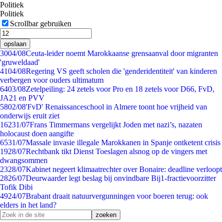
Politiek
Politiek
Scrollbar gebruiken
opslaan
30
04/08
Ceuta-leider noemt Marokkaanse grensaanval door migranten
'gruweldaad'
41
04/08
Regering VS geeft scholen die 'genderidentiteit' van kinderen
verbergen voor ouders ultimatum
64
03/08
Zetelpeiling: 24 zetels voor Pro en 18 zetels voor D66, FvD,
JA21 en PVV
58
02/08
'FvD' Renaissanceschool in Almere toont hoe vrijheid van
onderwijs eruit ziet
162
31/07
Frans Timmermans vergelijkt Joden met nazi’s, nazaten
holocaust doen aangifte
65
31/07
Massale invasie illegale Marokkanen in Spanje ontketent crisis
19
28/07
Rechtbank tikt Dienst Toeslagen alsnog op de vingers met
dwangsommen
23
28/07
Kabinet negeert klimaatrechter over Bonaire: deadline verloopt
28
26/07
Deurwaarder legt beslag bij onvindbare Bij1-fractievoorzitter
Tofik Dibi
49
24/07
Brabant draait natuurvergunningen voor boeren terug: ook
elders in het land?