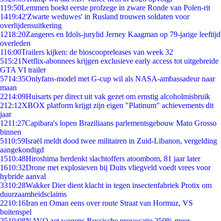
1
19:50
Lemmen boekt eerste profzege in zware Ronde van Polen-rit
14
19:42
'Zwarte weduwes' in Rusland trouwen soldaten voor
overlijdensuitkering
12
18:20
Zangeres en Idols-jurylid Jerney Kaagman op 79-jarige leeftijd
overleden
1
16:00
Trailers kijken: de bioscoopreleases van week 32
5
15:21
Netflix-abonnees krijgen exclusieve early access tot uitgebreide
GTA VI trailer
57
14:35
Onlyfans-model met G-cup wil als NASA-ambassadeur naar
maan
22
14:09
Huisarts per direct uit vak gezet om ernstig alcoholmisbruik
2
12:12
XBOX platform krijgt zijn eigen "Platinum" achievements dit
jaar
12
11:27
Capibara's lopen Braziliaans parlementsgebouw Mato Grosso
binnen
51
10:59
Israël meldt dood twee militairen in Zuid-Libanon, vergelding
aangekondigd
15
10:48
Hiroshima herdenkt slachtoffers atoombom, 81 jaar later
16
10:32
Drone met explosieven bij Duits vliegveld voedt vrees voor
hybride aanval
33
10:28
Wakker Dier dient klacht in tegen insectenfabriek Protix om
duurzaamheidsclaims
22
10:16
Iran en Oman eens over route Straat van Hormuz, VS
buitenspel
25
10:08
NAVO zet wegens Russische provocatie 250% meer