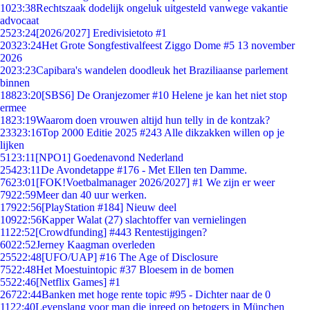
10
23:38
Rechtszaak dodelijk ongeluk uitgesteld vanwege vakantie
advocaat
25
23:24
[2026/2027] Eredivisietoto #1
203
23:24
Het Grote Songfestivalfeest Ziggo Dome #5 13 november
2026
20
23:23
Capibara's wandelen doodleuk het Braziliaanse parlement
binnen
188
23:20
[SBS6] De Oranjezomer #10 Helene je kan het niet stop
ermee
18
23:19
Waarom doen vrouwen altijd hun telly in de kontzak?
233
23:16
Top 2000 Editie 2025 #243 Alle dikzakken willen op je
lijken
51
23:11
[NPO1] Goedenavond Nederland
254
23:11
De Avondetappe #176 - Met Ellen ten Damme.
76
23:01
[FOK!Voetbalmanager 2026/2027] #1 We zijn er weer
79
22:59
Meer dan 40 uur werken.
179
22:56
[PlayStation #184] Nieuw deel
109
22:56
Kapper Walat (27) slachtoffer van vernielingen
11
22:52
[Crowdfunding] #443 Rentestijgingen?
60
22:52
Jerney Kaagman overleden
255
22:48
[UFO/UAP] #16 The Age of Disclosure
75
22:48
Het Moestuintopic #37 Bloesem in de bomen
55
22:46
[Netflix Games] #1
267
22:44
Banken met hoge rente topic #95 - Dichter naar de 0
11
22:40
Levenslang voor man die inreed op betogers in München