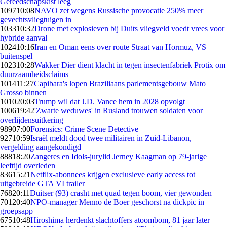
Gereedschapskist leeg
1097
10:08
NAVO zet wegens Russische provocatie 250% meer
gevechtsvliegtuigen in
1033
10:32
Drone met explosieven bij Duits vliegveld voedt vrees voor
hybride aanval
1024
10:16
Iran en Oman eens over route Straat van Hormuz, VS
buitenspel
1023
10:28
Wakker Dier dient klacht in tegen insectenfabriek Protix om
duurzaamheidsclaims
1014
11:27
Capibara's lopen Braziliaans parlementsgebouw Mato
Grosso binnen
1010
20:03
Trump wil dat J.D. Vance hem in 2028 opvolgt
1006
19:42
'Zwarte weduwes' in Rusland trouwen soldaten voor
overlijdensuitkering
989
07:00
Forensics: Crime Scene Detective
927
10:59
Israël meldt dood twee militairen in Zuid-Libanon,
vergelding aangekondigd
888
18:20
Zangeres en Idols-jurylid Jerney Kaagman op 79-jarige
leeftijd overleden
836
15:21
Netflix-abonnees krijgen exclusieve early access tot
uitgebreide GTA VI trailer
768
20:11
Duitser (93) crasht met quad tegen boom, vier gewonden
701
20:40
NPO-manager Menno de Boer geschorst na dickpic in
groepsapp
675
10:48
Hiroshima herdenkt slachtoffers atoombom, 81 jaar later