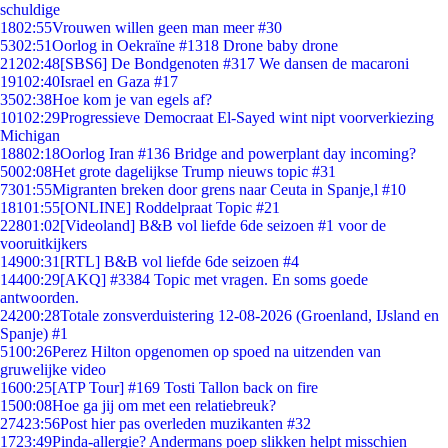
schuldige
18
02:55
Vrouwen willen geen man meer #30
53
02:51
Oorlog in Oekraïne #1318 Drone baby drone
212
02:48
[SBS6] De Bondgenoten #317 We dansen de macaroni
191
02:40
Israel en Gaza #17
35
02:38
Hoe kom je van egels af?
101
02:29
Progressieve Democraat El-Sayed wint nipt voorverkiezing
Michigan
188
02:18
Oorlog Iran #136 Bridge and powerplant day incoming?
50
02:08
Het grote dagelijkse Trump nieuws topic #31
73
01:55
Migranten breken door grens naar Ceuta in Spanje,l #10
181
01:55
[ONLINE] Roddelpraat Topic #21
228
01:02
[Videoland] B&B vol liefde 6de seizoen #1 voor de
vooruitkijkers
149
00:31
[RTL] B&B vol liefde 6de seizoen #4
144
00:29
[AKQ] #3384 Topic met vragen. En soms goede
antwoorden.
242
00:28
Totale zonsverduistering 12-08-2026 (Groenland, IJsland en
Spanje) #1
51
00:26
Perez Hilton opgenomen op spoed na uitzenden van
gruwelijke video
16
00:25
[ATP Tour] #169 Tosti Tallon back on fire
15
00:08
Hoe ga jij om met een relatiebreuk?
274
23:56
Post hier pas overleden muzikanten #32
17
23:49
Pinda-allergie? Andermans poep slikken helpt misschien