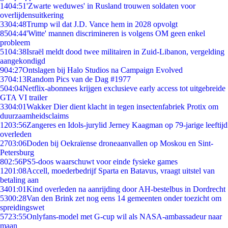
14
04:51
'Zwarte weduwes' in Rusland trouwen soldaten voor
overlijdensuitkering
33
04:48
Trump wil dat J.D. Vance hem in 2028 opvolgt
85
04:44
'Witte' mannen discrimineren is volgens OM geen enkel
probleem
51
04:38
Israël meldt dood twee militairen in Zuid-Libanon, vergelding
aangekondigd
9
04:27
Ontslagen bij Halo Studios na Campaign Evolved
37
04:13
Random Pics van de Dag #1977
5
04:04
Netflix-abonnees krijgen exclusieve early access tot uitgebreide
GTA VI trailer
33
04:01
Wakker Dier dient klacht in tegen insectenfabriek Protix om
duurzaamheidsclaims
12
03:56
Zangeres en Idols-jurylid Jerney Kaagman op 79-jarige leeftijd
overleden
27
03:06
Doden bij Oekraïense droneaanvallen op Moskou en Sint-
Petersburg
8
02:56
PS5-doos waarschuwt voor einde fysieke games
12
01:08
Accell, moederbedrijf Sparta en Batavus, vraagt uitstel van
betaling aan
34
01:01
Kind overleden na aanrijding door AH-bestelbus in Dordrecht
53
00:28
Van den Brink zet nog eens 14 gemeenten onder toezicht om
spreidingswet
57
23:55
Onlyfans-model met G-cup wil als NASA-ambassadeur naar
maan