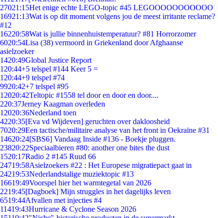
270
21:15
Het enige echte LEGO-topic #45 LEGOOOOOOOOOOO
169
21:13
Wat is op dit moment volgens jou de meest irritante reclame?
#12
162
20:58
Wat is jullie binnenhuistemperatuur? #81 Horrorzomer
60
20:54
Lisa (38) vermoord in Griekenland door Afghaanse
asielzoeker
14
20:49
Global Justice Report
1
20:44
+5 telspel #144 Keer 5 =
1
20:44
+9 telspel #74
99
20:42
+7 telspel #95
120
20:42
Teltopic #1558 tel door en door en door....
2
20:37
Jerney Kaagman overleden
120
20:36
Nederland toen
42
20:35
[Eva vd Wijdeven] geruchten over dakloosheid
70
20:29
Een tactische/militaire analyse van het front in Oekraïne #31
146
20:24
[SBS6] Vandaag Inside #136 - Boekje pluggen.
238
20:22
Speciaalbieren #80: another one bites the dust
15
20:17
Radio 2 #145 Ruud 66
247
19:58
Asielzoekers #22 : Het Europese migratiepact gaat in
242
19:53
Nederlandstalige muziektopic #13
166
19:49
Voorspel hier het warmtegetal van 2026
22
19:45
[Dagboek] Mijn struggles in het dagelijks leven
65
19:44
Afvallen met injecties #4
114
19:43
Hurricane & Cyclone Season 2026
151
19:42
"Niche"-historische producten in de supermarkt