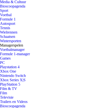
Media & Cultuur
Bioscoopagenda
Sport
Voetbal
Formule 1
Autosport
Tennis
Wielrennen
Schaatsen
Wintersporten
Managerspelen
Voetbalmanager
Formule 1-manager
Games
PC
Playstation 4
Xbox One
Nintendo Switch
Xbox Series X|S
PlayStation 5
Film & TV
Film
Televisie
Trailers en Videos
Bioscoopagenda