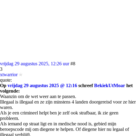
vrijdag 29 augustus 2025, 12:26 uur
#8
3
xtwarrior
quote:
Op
vrijdag 29 augustus 2025 @ 12:16
schreef
BekiekUtMoar
het
volgende:
Waanzin om de wet weer aan te passen.
Illegaal is illegaal en ze zijn minstens 4 landen doorgereisd voor ze hier
waren.
Als je een crimineel helpt ben je zelf ook strafbaar, ik zie geen
probleem.
Als iemand op straat ligt en in medische nood is, gebied mijn
beroepscode mij om diegene te helpen. Of diegene hier nu legaal of
illegaal verblijft.