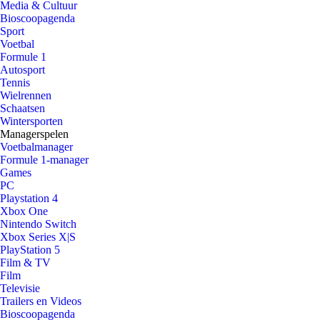
Media & Cultuur
Bioscoopagenda
Sport
Voetbal
Formule 1
Autosport
Tennis
Wielrennen
Schaatsen
Wintersporten
Managerspelen
Voetbalmanager
Formule 1-manager
Games
PC
Playstation 4
Xbox One
Nintendo Switch
Xbox Series X|S
PlayStation 5
Film & TV
Film
Televisie
Trailers en Videos
Bioscoopagenda