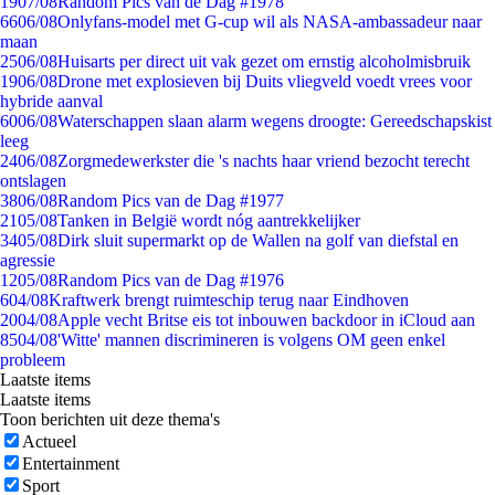
19
07/08
Random Pics van de Dag #1978
66
06/08
Onlyfans-model met G-cup wil als NASA-ambassadeur naar
maan
25
06/08
Huisarts per direct uit vak gezet om ernstig alcoholmisbruik
19
06/08
Drone met explosieven bij Duits vliegveld voedt vrees voor
hybride aanval
60
06/08
Waterschappen slaan alarm wegens droogte: Gereedschapskist
leeg
24
06/08
Zorgmedewerkster die 's nachts haar vriend bezocht terecht
ontslagen
38
06/08
Random Pics van de Dag #1977
21
05/08
Tanken in België wordt nóg aantrekkelijker
34
05/08
Dirk sluit supermarkt op de Wallen na golf van diefstal en
agressie
12
05/08
Random Pics van de Dag #1976
6
04/08
Kraftwerk brengt ruimteschip terug naar Eindhoven
20
04/08
Apple vecht Britse eis tot inbouwen backdoor in iCloud aan
85
04/08
'Witte' mannen discrimineren is volgens OM geen enkel
probleem
Laatste items
Laatste items
Toon berichten uit deze thema's
Actueel
Entertainment
Sport