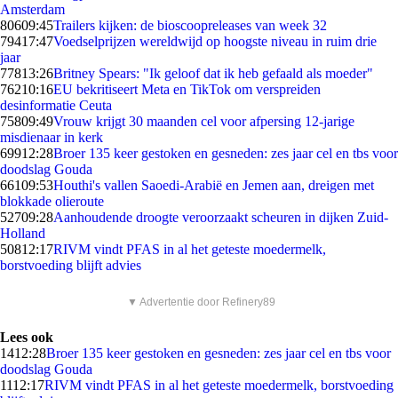
Amsterdam
806
09:45
Trailers kijken: de bioscoopreleases van week 32
794
17:47
Voedselprijzen wereldwijd op hoogste niveau in ruim drie
jaar
778
13:26
Britney Spears: "Ik geloof dat ik heb gefaald als moeder"
762
10:16
EU bekritiseert Meta en TikTok om verspreiden
desinformatie Ceuta
758
09:49
Vrouw krijgt 30 maanden cel voor afpersing 12-jarige
misdienaar in kerk
699
12:28
Broer 135 keer gestoken en gesneden: zes jaar cel en tbs voor
doodslag Gouda
661
09:53
Houthi's vallen Saoedi-Arabië en Jemen aan, dreigen met
blokkade olieroute
527
09:28
Aanhoudende droogte veroorzaakt scheuren in dijken Zuid-
Holland
508
12:17
RIVM vindt PFAS in al het geteste moedermelk,
borstvoeding blijft advies
▼ Advertentie door Refinery89
Lees ook
14
12:28
Broer 135 keer gestoken en gesneden: zes jaar cel en tbs voor
doodslag Gouda
11
12:17
RIVM vindt PFAS in al het geteste moedermelk, borstvoeding