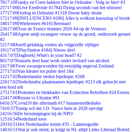
78
17:10
Franky en Coen bakken friet in Oekraïne - Volg ze hier! #3
257
17:09
[Live Eredivisie #1784] Dying seconds van het seizoen!
177
17:09
Oorlog in Oekraïne #1318 Drone baby drone
172
17:09
[INFLUENCERS #296] Alles is welkom kneuzing of breuk
180
17:09
[Wielrennen #616] Brennan!
226
17:08
Tour de France femmes 2026 #4 op de Ventoux
264
17:08
Agent smijt zwangere vrouw op de grond, onderzoek gestart
#2
52
17:08
Jezelf gelukkig voelen als vrijgezelle vijftiger
181
17:07
[PlayStation #184] Nieuw deel
43
17:07
[Dagboek] What's in your head? #2
80
17:07
Huisarts doet haar werk onder invloed van alcohol
24
17:06
Twee zwaargewonden bij eenzijdig ongeval Zeeland.
277
17:03
Van kleuter tot puber deel 184
122
17:02
Buitenlandse steden lepeltopic #268
226
17:02
Nederlandse plaatsnamen lepeltopic #213 elk gehucht met
een bord telt
275
17:01
Protesten en blokkades van Extinction Rebellion #24 Eieren
224
17:00
Russia vs Ukraine #91
64
16:57
Covid19 the aftermath #17 bananenmilkshake
74
16:57
Trump wil dat J.D. Vance hem in 2028 opvolgt
241
16:56
De bezuinigingen bij de NPO
125
16:54
Nederland toen
293
16:51
Het Nederlandse tennis #35 - Lamensgodin
146
16:51
Wat je ook stemt, je krijgt in NL altijd Links Liberaal Beleid.