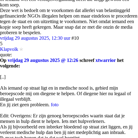
kom soep.
Deze wet is bedoelt om te voorkomen dat allerlei van belastinggeld
gefinancierde NGOs illegalen helpen om maar eindeloos te procederen
tegen de staat en om uitzetting te voorkomen. Niet omdat iemand een
kopje soep heeft gekregen. Maar snap dat ze met die onzin de media
proberen te bespelen.
vrijdag 29 augustus 2025, 12:30 uur
#10
5
Klapvolk
quote:
Op
vrijdag 29 augustus 2025 @ 12:26
schreef
xtwarrior
het
volgende:
[..]
Als iemand op straat ligt en in medische nood is, gebied mijn
beroepscode mij om diegene te helpen. Of diegene hier nu legaal of
illegaal verblijft.
En jij ziet geen probleem.
foto
Edit: Overigens: Er zijn genoeg beroepscodes waarin staat dat je
mensen in hulp dient te helpen. Iets met hulpverleners.
Als jij bijvoorbeeld een inbreker bloedend op straat ziet liggen, en jij
verleent medische hulp dan ben jij niet medeplichtig aan inbraak.
Ik mag toch hopen dat je dat wel begrijpt