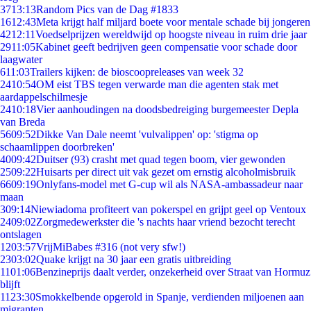
37
13:13
Random Pics van de Dag #1833
16
12:43
Meta krijgt half miljard boete voor mentale schade bij jongeren
42
12:11
Voedselprijzen wereldwijd op hoogste niveau in ruim drie jaar
29
11:05
Kabinet geeft bedrijven geen compensatie voor schade door
laagwater
6
11:03
Trailers kijken: de bioscoopreleases van week 32
24
10:54
OM eist TBS tegen verwarde man die agenten stak met
aardappelschilmesje
24
10:18
Vier aanhoudingen na doodsbedreiging burgemeester Depla
van Breda
56
09:52
Dikke Van Dale neemt 'vulvalippen' op: 'stigma op
schaamlippen doorbreken'
40
09:42
Duitser (93) crasht met quad tegen boom, vier gewonden
25
09:22
Huisarts per direct uit vak gezet om ernstig alcoholmisbruik
66
09:19
Onlyfans-model met G-cup wil als NASA-ambassadeur naar
maan
3
09:14
Niewiadoma profiteert van pokerspel en grijpt geel op Ventoux
24
09:02
Zorgmedewerkster die 's nachts haar vriend bezocht terecht
ontslagen
12
03:57
VrijMiBabes #316 (not very sfw!)
23
03:02
Quake krijgt na 30 jaar een gratis uitbreiding
11
01:06
Benzineprijs daalt verder, onzekerheid over Straat van Hormuz
blijft
11
23:30
Smokkelbende opgerold in Spanje, verdienden miljoenen aan
migranten