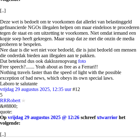
[..]
Deze wet is bedoelt om te voorkomen dat allerlei van belastinggeld
gefinancierde NGOs illegalen helpen om maar eindeloos te procederen
tegen de staat en om uitzetting te voorkomen. Niet omdat iemand een
kopje soep heeft gekregen. Maar snap dat ze met die onzin de media
proberen te bespelen.
Nee daar is die wet niet voor bedoeld, die is juist bedoeld om mensen
die onderdak bieden aan illegalen aan te pakken.
Dat betekend dus ook daklozenopvang
foto
Free speech?....... Yeah about as free as a Ferrari!!
Nothing travels faster than the speed of light with the possible
exception of bad news, which obeys its own special laws.
Laboro te salutante
vrijdag 29 augustus 2025, 12:35 uur
#12
5
RRRobert
&#8800;
quote:
Op
vrijdag 29 augustus 2025 @ 12:26
schreef
xtwarrior
het
volgende:
[..]