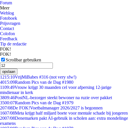
Forum
Meer
Weblog
Fotoboek
Prijsvragen
Contact
Colofon
Feedback
Tip de redactie
FOK!
FOK!
Scrollbar gebruiken
opslaan
12
15:10
VrijMiBabes #316 (not very sfw!)
40
15:09
Random Pics van de Dag #1980
11
09:49
Vrouw krijgt 30 maanden cel voor afpersing 12-jarige
misdienaar in kerk
38
09:46
PostNL-bezorger steekt bewoner na ruzie over pakket
35
00:07
Random Pics van de Dag #1979
2
07/08
De FOK!Voetbalmanager 2026/2027 is begonnen
16
07/08
Meta krijgt half miljard boete voor mentale schade bij jongeren
20
07/08
Denemarken pakt AI-gebruik in scholen aan: extra mondelinge
examens