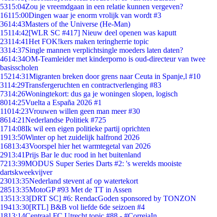
53
15:04
Zou je vreemdgaan in een relatie kunnen vergeven?
161
15:00
Dingen waar je enorm vrolijk van wordt #3
36
14:43
Masters of the Universe (He-Man)
151
14:42
[WLR SC #417] Nieuw deel openen was kaputt
231
14:41
Het FOK!kers maken teringherrie topic
33
14:37
Single mannen verplichtsingle moeders laten daten?
46
14:34
OM-Teamleider met kinderporno is oud-directeur van twee
basisscholen
152
14:31
Migranten breken door grens naar Ceuta in Spanje,l #10
31
14:29
Transfergeruchten en contractverlenging #83
73
14:26
Woningtekort: dus ga je woningen slopen, logisch
80
14:25
Vuelta a España 2026 #1
110
14:23
Vrouwen willen geen man meer #30
86
14:21
Nederlandse Politiek #725
17
14:08
Ik wil een eigen politieke partij oprichten
19
13:50
Winter op het zuidelijk halfrond 2026
168
13:43
Voorspel hier het warmtegetal van 2026
29
13:41
Prijs Bar le duc rood in het buitenland
72
13:39
MODUS Super Series Darts #2: 's werelds mooiste
dartskweekvijver
230
13:35
Nederland stevent af op watertekort
285
13:35
MotoGP #93 Met de TT in Assen
135
13:33
[DRT SC] #6: RendacGoden sponsored by TONZON
194
13:30
[RTL] B&B vol liefde 6de seizoen #4
18
13:14
Centraal FC Utrecht topic #88 - #CorreiaIn