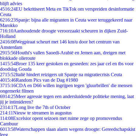
blijft advies
45
16:24
EU bekritiseert Meta en TikTok om verspreiden desinformatie
Ceuta
62
16:23
Spanje: bijna alle migranten in Ceuta weer teruggekeerd naar
Marokko
7
16:10
Aanhoudende droogte veroorzaakt scheuren in dijken Zuid-
Holland
24
16:08
Wegpiraat scheurt met 146 km/u door het centrum van
Amsterdam
29
15:56
Houthi's vallen Saoedi-Arabië en Jemen aan, dreigen met
blokkade olieroute
14
15:54
Broer 135 keer gestoken en gesneden: zes jaar cel en tbs voor
doodslag Gouda
27
15:52
Italië hindert reizigers uit Spanje na migratiecrisis Ceuta
40
15:46
Random Pics van de Dag #1980
37
15:16
CDA en D66 willen ingrijpen tegen 'gluurbrillen' die mensen
ongemerkt filmen
69
14:25
Meer agressie tegen een andersluidende politieke mening, laat
jij je intimideren?
23
14:17
Long live the 7th of October
2
14:11
Nieuw te streamen in augustus
1
14:08
Excelsior opent seizoen met ruime zege op promovendus
Cambuur
60
13:58
Waterschappen slaan alarm wegens droogte: Gereedschapskist
leeg