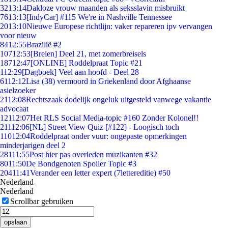
32
13:14
Dakloze vrouw maanden als seksslavin misbruikt
76
13:13
[IndyCar] #115 We're in Nashville Tennessee
20
13:10
Nieuwe Europese richtlijn: vaker repareren ipv vervangen
voor nieuw
84
12:55
Brazilië #2
107
12:53
[Breien] Deel 21, met zomerbreisels
187
12:47
[ONLINE] Roddelpraat Topic #21
1
12:29
[Dagboek] Veel aan hoofd - Deel 28
61
12:12
Lisa (38) vermoord in Griekenland door Afghaanse
asielzoeker
21
12:08
Rechtszaak dodelijk ongeluk uitgesteld vanwege vakantie
advocaat
121
12:07
Het RLS Social Media-topic #160 Zonder Kolonel!!
211
12:06
[NL] Street View Quiz [#122] - Loogisch toch
110
12:04
Roddelpraat onder vuur: ongepaste opmerkingen
minderjarigen deel 2
281
11:55
Post hier pas overleden muzikanten #32
80
11:50
De Bondgenoten Spoiler Topic #3
204
11:41
Verander een letter expert (7lettereditie) #50
Nederland
Nederland
Scrollbar gebruiken
opslaan