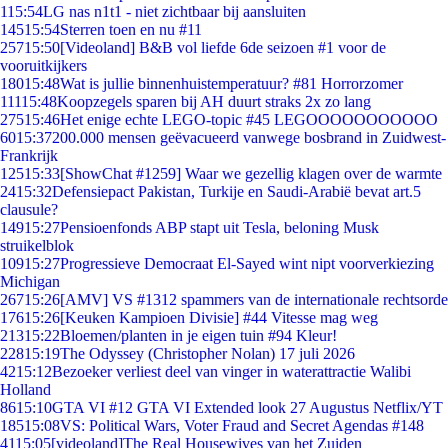
1
15:54
LG nas n1t1 - niet zichtbaar bij aansluiten
145
15:54
Sterren toen en nu #11
257
15:50
[Videoland] B&B vol liefde 6de seizoen #1 voor de
vooruitkijkers
180
15:48
Wat is jullie binnenhuistemperatuur? #81 Horrorzomer
111
15:48
Koopzegels sparen bij AH duurt straks 2x zo lang
275
15:46
Het enige echte LEGO-topic #45 LEGOOOOOOOOOOO
60
15:37
200.000 mensen geëvacueerd vanwege bosbrand in Zuidwest-
Frankrijk
125
15:33
[ShowChat #1259] Waar we gezellig klagen over de warmte
24
15:32
Defensiepact Pakistan, Turkije en Saudi-Arabië bevat art.5
clausule?
149
15:27
Pensioenfonds ABP stapt uit Tesla, beloning Musk
struikelblok
109
15:27
Progressieve Democraat El-Sayed wint nipt voorverkiezing
Michigan
267
15:26
[AMV] VS #1312 spammers van de internationale rechtsorde
176
15:26
[Keuken Kampioen Divisie] #44 Vitesse mag weg
213
15:22
Bloemen/planten in je eigen tuin #94 Kleur!
228
15:19
The Odyssey (Christopher Nolan) 17 juli 2026
42
15:12
Bezoeker verliest deel van vinger in waterattractie Walibi
Holland
86
15:10
GTA VI #12 GTA VI Extended look 27 Augustus Netflix/YT
185
15:08
VS: Political Wars, Voter Fraud and Secret Agendas #148
41
15:05
[videoland]The Real Housewives van het Zuiden