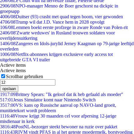
2
06/08
Le Court wint na nerveuze finale, Pieterse derde
29
06/08
NPO-manager Menno de Boer geschorst na dickpic in
groepsapp
40
06/08
Duitser (93) crasht met quad tegen boom, vier gewonden
47
06/08
Trump wil dat J.D. Vance hem in 2028 opvolgt
1
06/08
Lemmen boekt eerste profzege in zware Ronde van Polen-rit
24
06/08
'Zwarte weduwes' in Rusland trouwen soldaten voor
overlijdensuitkering
14
06/08
Zangeres en Idols-jurylid Jerney Kaagman op 79-jarige leeftijd
overleden
10
06/08
Netflix-abonnees krijgen exclusieve early access tot
uitgebreide GTA VI trailer
Actieve items
Actieve items
Scrollbar gebruiken
opslaan
19
17:09
Britney Spears: "Ik geloof dat ik heb gefaald als moeder"
5
17:01
Jesus Simulator komt naar Nintendo Switch
35
17:00
VS: kans op Russische aanval op NAVO-land groeit,
munitietekort wordt probleem
11
16:48
Vrouw krijgt 30 maanden cel voor afpersing 12-jarige
misdienaar in kerk
38
16:48
PostNL-bezorger steekt bewoner na ruzie over pakket
11
16:43
RIVM vindt PFAS in al het geteste moedermelk, borstvoeding