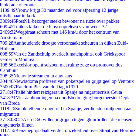
blokkade olieroute
11
09:49
Vrouw krijgt 30 maanden cel voor afpersing 12-jarige
misdienaar in kerk
38
09:46
PostNL-bezorger steekt bewoner na ruzie over pakket
6
09:45
Trailers kijken: de bioscoopreleases van week 32
24
09:32
Wegpiraat scheurt met 146 km/u door het centrum van
Amsterdam
7
09:28
Aanhoudende droogte veroorzaakt scheuren in dijken Zuid-
Holland
0
08:59
Van de Zandschulp overleeft matchpoints, ook Griekspoor
verder in Montreal
1
08:56
Excelsior opent seizoen met ruime zege op promovendus
Cambuur
2
08:35
Nieuw te streamen in augustus
3
04:46
Niewiadoma profiteert van pokerspel en grijpt geel op Ventoux
35
00:07
Random Pics van de Dag #1979
27
18:47
Italië hindert reizigers uit Spanje na migratiecrisis Ceuta
24
18:31
Vier aanhoudingen na doodsbedreiging burgemeester Depla
van Breda
11
18:26
Smokkelbende opgerold in Spanje, verdienden miljoenen aan
migranten
37
18:08
CDA en D66 willen ingrijpen tegen 'gluurbrillen' die mensen
ongemerkt filmen
11
17:56
Benzineprijs daalt verder, onzekerheid over Straat van Hormuz
blijft