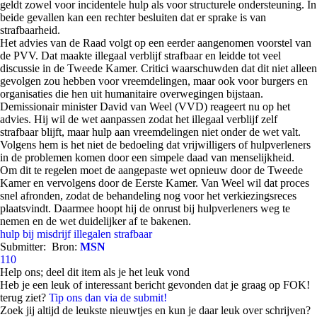
geldt zowel voor incidentele hulp als voor structurele ondersteuning. In
beide gevallen kan een rechter besluiten dat er sprake is van
strafbaarheid.
Het advies van de Raad volgt op een eerder aangenomen voorstel van
de PVV. Dat maakte illegaal verblijf strafbaar en leidde tot veel
discussie in de Tweede Kamer. Critici waarschuwden dat dit niet alleen
gevolgen zou hebben voor vreemdelingen, maar ook voor burgers en
organisaties die hen uit humanitaire overwegingen bijstaan.
Demissionair minister David van Weel (VVD) reageert nu op het
advies. Hij wil de wet aanpassen zodat het illegaal verblijf zelf
strafbaar blijft, maar hulp aan vreemdelingen niet onder de wet valt.
Volgens hem is het niet de bedoeling dat vrijwilligers of hulpverleners
in de problemen komen door een simpele daad van menselijkheid.
Om dit te regelen moet de aangepaste wet opnieuw door de Tweede
Kamer en vervolgens door de Eerste Kamer. Van Weel wil dat proces
snel afronden, zodat de behandeling nog voor het verkiezingsreces
plaatsvindt. Daarmee hoopt hij de onrust bij hulpverleners weg te
nemen en de wet duidelijker af te bakenen.
hulp bij misdrijf
illegalen
strafbaar
Submitter:
Bron:
MSN
110
Help ons; deel dit item als je het leuk vond
Heb je een leuk of interessant bericht gevonden dat je graag op FOK!
terug ziet?
Tip ons dan via de submit!
Zoek jij altijd de leukste nieuwtjes en kun je daar leuk over schrijven?