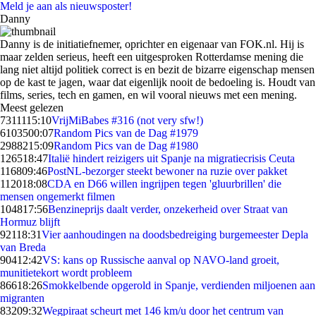
Meld je aan als nieuwsposter!
Danny
Danny is de initiatiefnemer, oprichter en eigenaar van FOK.nl. Hij is
maar zelden serieus, heeft een uitgesproken Rotterdamse mening die
lang niet altijd politiek correct is en bezit de bizarre eigenschap mensen
op de kast te jagen, waar dat eigenlijk nooit de bedoeling is. Houdt van
films, series, tech en gamen, en wil vooral nieuws met een mening.
Meest gelezen
73111
15:10
VrijMiBabes #316 (not very sfw!)
61035
00:07
Random Pics van de Dag #1979
29882
15:09
Random Pics van de Dag #1980
1265
18:47
Italië hindert reizigers uit Spanje na migratiecrisis Ceuta
1168
09:46
PostNL-bezorger steekt bewoner na ruzie over pakket
1120
18:08
CDA en D66 willen ingrijpen tegen 'gluurbrillen' die
mensen ongemerkt filmen
1048
17:56
Benzineprijs daalt verder, onzekerheid over Straat van
Hormuz blijft
921
18:31
Vier aanhoudingen na doodsbedreiging burgemeester Depla
van Breda
904
12:42
VS: kans op Russische aanval op NAVO-land groeit,
munitietekort wordt probleem
866
18:26
Smokkelbende opgerold in Spanje, verdienden miljoenen aan
migranten
832
09:32
Wegpiraat scheurt met 146 km/u door het centrum van