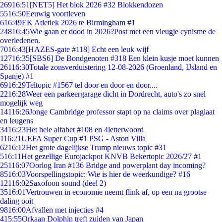
269
16:51
[NET5] Het blok 2026 #32 Blokkendozen
55
16:50
Eeuwig voortleven
6
16:49
EK Atletiek 2026 te Birmingham #1
248
16:45
Wie gaan er dood in 2026?Post met een vleugje cynisme de
overledenen.
70
16:43
[HAZES-gate #118] Echt een leuk wijf
127
16:35
[SBS6] De Bondgenoten #318 Een klein kusje moet kunnen
261
16:30
Totale zonsverduistering 12-08-2026 (Groenland, IJsland en
Spanje) #1
69
16:29
Teltopic #1567 tel door en door en door....
22
16:28
Weer een parkeergarage dicht in Dordrecht, auto's zo snel
mogelijk weg
141
16:26
Jonge Cambridge professor stapt op na claims over plagiaat
en leugens
34
16:23
Het hele alfabet #108 en 4letterwoord
1
16:21
UEFA Super Cup #1 PSG - Aston Villa
62
16:12
Het grote dagelijkse Trump nieuws topic #31
5
16:11
Het gezellige Eurojackpot KNVB Bekertopic 2026/27 #1
251
16:07
Oorlog Iran #136 Bridge and powerplant day incoming?
85
16:03
Voorspellingstopic: Wie is hier de weerkundige? #16
121
16:02
Saxofoon sound (deel 2)
35
16:01
Vertrouwen in economie neemt flink af, op een na grootse
daling ooit
98
16:00
Afvallen met injecties #4
4
15:55
Orkaan Dolphin treft zuiden van Japan