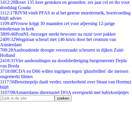
14
12:28
Broer 135 keer gestoken en gesneden: zes jaar cel en tbs voor
doodslag Gouda
11
12:17
RIVM vindt PFAS in al het geteste moedermelk, borstvoeding
blijft advies
11
09:49
Vrouw krijgt 30 maanden cel voor afpersing 12-jarige
misdienaar in kerk
38
09:46
PostNL-bezorger steekt bewoner na ruzie over pakket
24
09:32
Wegpiraat scheurt met 146 km/u door het centrum van
Amsterdam
7
09:28
Aanhoudende droogte veroorzaakt scheuren in dijken Zuid-
Holland
24
18:31
Vier aanhoudingen na doodsbedreiging burgemeester Depla
van Breda
37
18:08
CDA en D66 willen ingrijpen tegen 'gluurbrillen' die mensen
ongemerkt filmen
11
17:56
Benzineprijs daalt verder, onzekerheid over Straat van Hormuz
blijft
31
07/08
Amsterdams dierenasiel DOA overspoeld met babykonijntjes