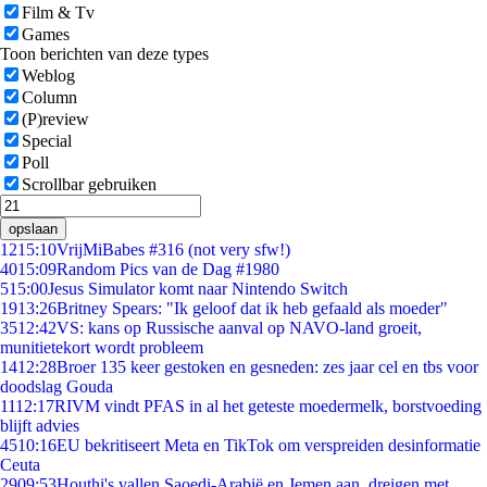
Film & Tv
Games
Toon berichten van deze types
Weblog
Column
(P)review
Special
Poll
Scrollbar gebruiken
opslaan
12
15:10
VrijMiBabes #316 (not very sfw!)
40
15:09
Random Pics van de Dag #1980
5
15:00
Jesus Simulator komt naar Nintendo Switch
19
13:26
Britney Spears: "Ik geloof dat ik heb gefaald als moeder"
35
12:42
VS: kans op Russische aanval op NAVO-land groeit,
munitietekort wordt probleem
14
12:28
Broer 135 keer gestoken en gesneden: zes jaar cel en tbs voor
doodslag Gouda
11
12:17
RIVM vindt PFAS in al het geteste moedermelk, borstvoeding
blijft advies
45
10:16
EU bekritiseert Meta en TikTok om verspreiden desinformatie
Ceuta
29
09:53
Houthi's vallen Saoedi-Arabië en Jemen aan, dreigen met