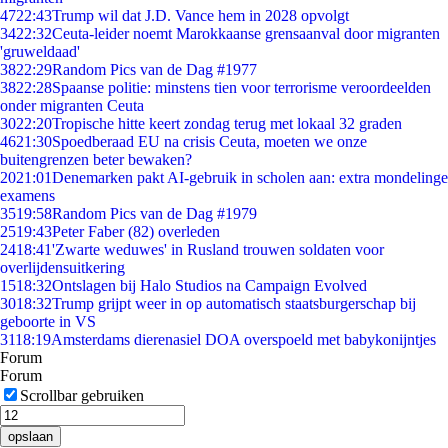
47
22:43
Trump wil dat J.D. Vance hem in 2028 opvolgt
34
22:32
Ceuta-leider noemt Marokkaanse grensaanval door migranten
'gruweldaad'
38
22:29
Random Pics van de Dag #1977
38
22:28
Spaanse politie: minstens tien voor terrorisme veroordeelden
onder migranten Ceuta
30
22:20
Tropische hitte keert zondag terug met lokaal 32 graden
46
21:30
Spoedberaad EU na crisis Ceuta, moeten we onze
buitengrenzen beter bewaken?
20
21:01
Denemarken pakt AI-gebruik in scholen aan: extra mondelinge
examens
35
19:58
Random Pics van de Dag #1979
25
19:43
Peter Faber (82) overleden
24
18:41
'Zwarte weduwes' in Rusland trouwen soldaten voor
overlijdensuitkering
15
18:32
Ontslagen bij Halo Studios na Campaign Evolved
30
18:32
Trump grijpt weer in op automatisch staatsburgerschap bij
geboorte in VS
31
18:19
Amsterdams dierenasiel DOA overspoeld met babykonijntjes
Forum
Forum
Scrollbar gebruiken
opslaan