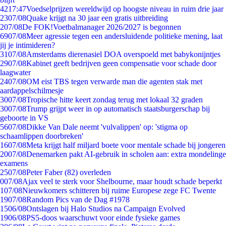
42
17:47
Voedselprijzen wereldwijd op hoogste niveau in ruim drie jaar
23
07/08
Quake krijgt na 30 jaar een gratis uitbreiding
2
07/08
De FOK!Voetbalmanager 2026/2027 is begonnen
69
07/08
Meer agressie tegen een andersluidende politieke mening, laat
jij je intimideren?
31
07/08
Amsterdams dierenasiel DOA overspoeld met babykonijntjes
29
07/08
Kabinet geeft bedrijven geen compensatie voor schade door
laagwater
24
07/08
OM eist TBS tegen verwarde man die agenten stak met
aardappelschilmesje
30
07/08
Tropische hitte keert zondag terug met lokaal 32 graden
30
07/08
Trump grijpt weer in op automatisch staatsburgerschap bij
geboorte in VS
56
07/08
Dikke Van Dale neemt 'vulvalippen' op: 'stigma op
schaamlippen doorbreken'
16
07/08
Meta krijgt half miljard boete voor mentale schade bij jongeren
20
07/08
Denemarken pakt AI-gebruik in scholen aan: extra mondelinge
examens
25
07/08
Peter Faber (82) overleden
0
07/08
Ajax veel te sterk voor Shelbourne, maar houdt schade beperkt
1
07/08
Nieuwkomers schitteren bij ruime Europese zege FC Twente
19
07/08
Random Pics van de Dag #1978
15
06/08
Ontslagen bij Halo Studios na Campaign Evolved
19
06/08
PS5-doos waarschuwt voor einde fysieke games