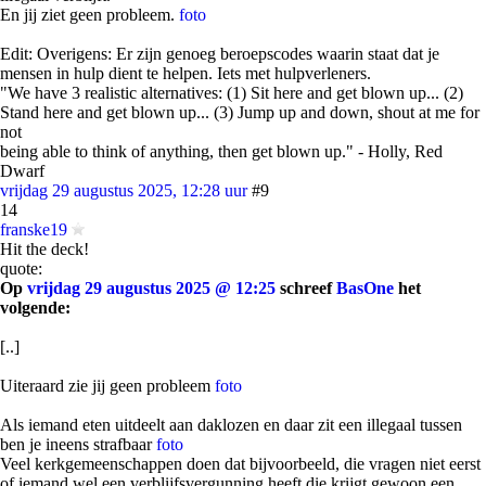
En jij ziet geen probleem.
foto
Edit: Overigens: Er zijn genoeg beroepscodes waarin staat dat je
mensen in hulp dient te helpen. Iets met hulpverleners.
"We have 3 realistic alternatives: (1) Sit here and get blown up... (2)
Stand here and get blown up... (3) Jump up and down, shout at me for
not
being able to think of anything, then get blown up." - Holly, Red
Dwarf
vrijdag 29 augustus 2025, 12:28 uur
#9
14
franske19
Hit the deck!
quote:
Op
vrijdag 29 augustus 2025 @ 12:25
schreef
BasOne
het
volgende:
[..]
Uiteraard zie jij geen probleem
foto
Als iemand eten uitdeelt aan daklozen en daar zit een illegaal tussen
ben je ineens strafbaar
foto
Veel kerkgemeenschappen doen dat bijvoorbeeld, die vragen niet eerst
of iemand wel een verblijfsvergunning heeft die krijgt gewoon een