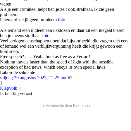
waren.
Als je een crimineel helpt ben je zelf ook strafbaar, ik zie geen
probleem.
Uiteraard zie jij geen probleem
foto
Als iemand eten uitdeelt aan daklozen en daar zit een illegaal tussen
ben je ineens strafbaar
foto
Veel kerkgemeenschappen doen dat bijvoorbeeld, die vragen niet eerst
of iemand wel een verblijfsvergunning heeft die krijgt gewoon een
kom soep.
Free speech?....... Yeah about as free as a Ferrari!!
Nothing travels faster than the speed of light with the possible
exception of bad news, which obeys its own special laws.
Laboro te salutante
vrijdag 29 augustus 2025, 12:25 uur
#7
1
Klapvolk
Ik ben blij verrast!
▼ Advertentie door Refinery89