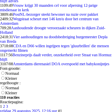
blijft advies
11
09:49
Vrouw krijgt 30 maanden cel voor afpersing 12-jarige
misdienaar in kerk
38
09:46
PostNL-bezorger steekt bewoner na ruzie over pakket
24
09:32
Wegpiraat scheurt met 146 km/u door het centrum van
Amsterdam
7
09:28
Aanhoudende droogte veroorzaakt scheuren in dijken Zuid-
Holland
24
18:31
Vier aanhoudingen na doodsbedreiging burgemeester Depla
van Breda
37
18:08
CDA en D66 willen ingrijpen tegen 'gluurbrillen' die mensen
ongemerkt filmen
11
17:56
Benzineprijs daalt verder, onzekerheid over Straat van Hormuz
blijft
31
07/08
Amsterdams dierenasiel DOA overspoeld met babykonijntjes
Font-grootte:
Normaal
Kleiner
regelhoogte :
Normaal
Kleiner
110 reacties
Reactiepagina:
1
2
3
vrijdag 29 augustus 2025, 12:16 uur
#1