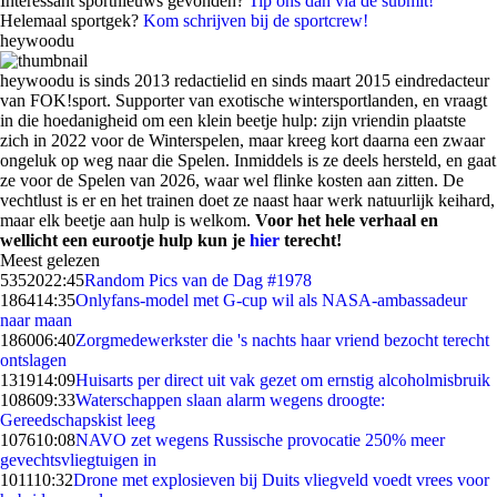
Interessant sportnieuws gevonden?
Tip ons dan via de submit!
Helemaal sportgek?
Kom schrijven bij de sportcrew!
heywoodu
heywoodu is sinds 2013 redactielid en sinds maart 2015 eindredacteur
van FOK!sport. Supporter van exotische wintersportlanden, en vraagt
in die hoedanigheid om een klein beetje hulp: zijn vriendin plaatste
zich in 2022 voor de Winterspelen, maar kreeg kort daarna een zwaar
ongeluk op weg naar die Spelen. Inmiddels is ze deels hersteld, en gaat
ze voor de Spelen van 2026, waar wel flinke kosten aan zitten. De
vechtlust is er en het trainen doet ze naast haar werk natuurlijk keihard,
maar elk beetje aan hulp is welkom.
Voor het hele verhaal en
wellicht een eurootje hulp kun je
hier
terecht!
Meest gelezen
53520
22:45
Random Pics van de Dag #1978
1864
14:35
Onlyfans-model met G-cup wil als NASA-ambassadeur
naar maan
1860
06:40
Zorgmedewerkster die 's nachts haar vriend bezocht terecht
ontslagen
1319
14:09
Huisarts per direct uit vak gezet om ernstig alcoholmisbruik
1086
09:33
Waterschappen slaan alarm wegens droogte:
Gereedschapskist leeg
1076
10:08
NAVO zet wegens Russische provocatie 250% meer
gevechtsvliegtuigen in
1011
10:32
Drone met explosieven bij Duits vliegveld voedt vrees voor