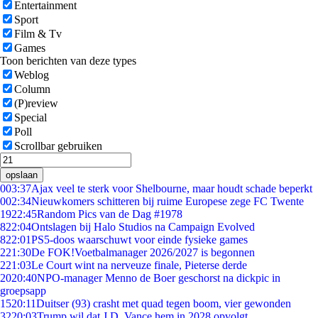
Entertainment
Sport
Film & Tv
Games
Toon berichten van deze types
Weblog
Column
(P)review
Special
Poll
Scrollbar gebruiken
opslaan
0
03:37
Ajax veel te sterk voor Shelbourne, maar houdt schade beperkt
0
02:34
Nieuwkomers schitteren bij ruime Europese zege FC Twente
19
22:45
Random Pics van de Dag #1978
8
22:04
Ontslagen bij Halo Studios na Campaign Evolved
8
22:01
PS5-doos waarschuwt voor einde fysieke games
2
21:30
De FOK!Voetbalmanager 2026/2027 is begonnen
2
21:03
Le Court wint na nerveuze finale, Pieterse derde
20
20:40
NPO-manager Menno de Boer geschorst na dickpic in
groepsapp
15
20:11
Duitser (93) crasht met quad tegen boom, vier gewonden
32
20:03
Trump wil dat J.D. Vance hem in 2028 opvolgt