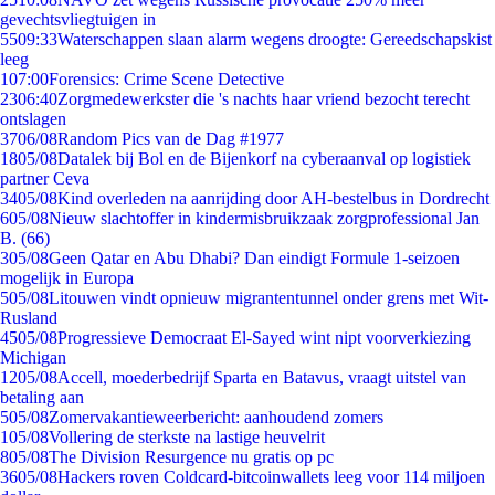
gevechtsvliegtuigen in
55
09:33
Waterschappen slaan alarm wegens droogte: Gereedschapskist
leeg
1
07:00
Forensics: Crime Scene Detective
23
06:40
Zorgmedewerkster die 's nachts haar vriend bezocht terecht
ontslagen
37
06/08
Random Pics van de Dag #1977
18
05/08
Datalek bij Bol en de Bijenkorf na cyberaanval op logistiek
partner Ceva
34
05/08
Kind overleden na aanrijding door AH-bestelbus in Dordrecht
6
05/08
Nieuw slachtoffer in kindermisbruikzaak zorgprofessional Jan
B. (66)
3
05/08
Geen Qatar en Abu Dhabi? Dan eindigt Formule 1-seizoen
mogelijk in Europa
5
05/08
Litouwen vindt opnieuw migrantentunnel onder grens met Wit-
Rusland
45
05/08
Progressieve Democraat El-Sayed wint nipt voorverkiezing
Michigan
12
05/08
Accell, moederbedrijf Sparta en Batavus, vraagt uitstel van
betaling aan
5
05/08
Zomervakantieweerbericht: aanhoudend zomers
1
05/08
Vollering de sterkste na lastige heuvelrit
8
05/08
The Division Resurgence nu gratis op pc
36
05/08
Hackers roven Coldcard-bitcoinwallets leeg voor 114 miljoen