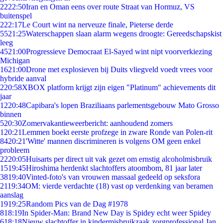
22
22:50
Iran en Oman eens over route Straat van Hormuz, VS
buitenspel
2
22:17
Le Court wint na nerveuze finale, Pieterse derde
55
21:25
Waterschappen slaan alarm wegens droogte: Gereedschapskist
leeg
45
21:00
Progressieve Democraat El-Sayed wint nipt voorverkiezing
Michigan
16
21:00
Drone met explosieven bij Duits vliegveld voedt vrees voor
hybride aanval
2
20:58
XBOX platform krijgt zijn eigen "Platinum" achievements dit
jaar
12
20:48
Capibara's lopen Braziliaans parlementsgebouw Mato Grosso
binnen
5
20:30
Zomervakantieweerbericht: aanhoudend zomers
1
20:21
Lemmen boekt eerste profzege in zware Ronde van Polen-rit
84
20:21
'Witte' mannen discrimineren is volgens OM geen enkel
probleem
22
20:05
Huisarts per direct uit vak gezet om ernstig alcoholmisbruik
15
19:45
Hiroshima herdenkt slachtoffers atoombom, 81 jaar later
38
19:40
Vinted-foto's van vrouwen massaal gedeeld op seksfora
21
19:34
OM: vierde verdachte (18) vast op verdenking van beramen
aanslag
19
19:25
Random Pics van de Dag #1978
8
18:19
In Spider-Man: Brand New Day is Spidey echt weer Spidey
6
18:18
Nieuw slachtoffer in kindermisbruikzaak zorgprofessional Jan