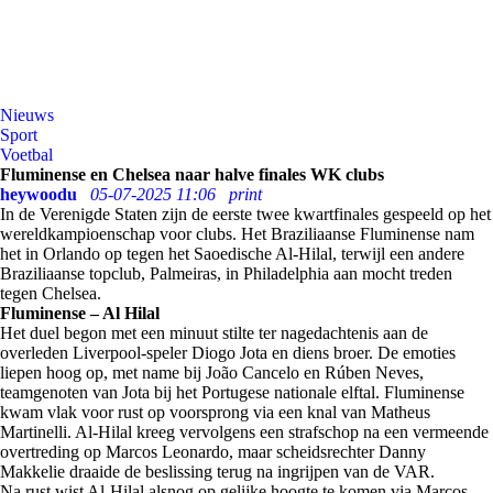
Nieuws
Sport
Voetbal
Fluminense en Chelsea naar halve finales WK clubs
heywoodu
05-07-2025 11:06
print
In de Verenigde Staten zijn de eerste twee kwartfinales gespeeld op het
wereldkampioenschap voor clubs. Het Braziliaanse Fluminense nam
het in Orlando op tegen het Saoedische Al-Hilal, terwijl een andere
Braziliaanse topclub, Palmeiras, in Philadelphia aan mocht treden
tegen Chelsea.
Fluminense – Al Hilal
Het duel begon met een minuut stilte ter nagedachtenis aan de
overleden Liverpool-speler Diogo Jota en diens broer. De emoties
liepen hoog op, met name bij João Cancelo en Rúben Neves,
teamgenoten van Jota bij het Portugese nationale elftal. Fluminense
kwam vlak voor rust op voorsprong via een knal van Matheus
Martinelli. Al-Hilal kreeg vervolgens een strafschop na een vermeende
overtreding op Marcos Leonardo, maar scheidsrechter Danny
Makkelie draaide de beslissing terug na ingrijpen van de VAR.
Na rust wist Al-Hilal alsnog op gelijke hoogte te komen via Marcos