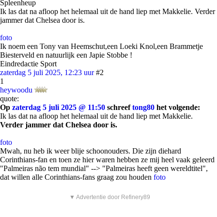
Spleenheup
Ik las dat na afloop het helemaal uit de hand liep met Makkelie. Verder
jammer dat Chelsea door is.
foto
Ik noem een Tony van Heemschut,een Loeki Knol,een Brammetje
Biesterveld en natuurlijk een Japie Stobbe !
Eindredactie Sport
zaterdag 5 juli 2025, 12:23 uur
#2
1
heywoodu
quote:
Op
zaterdag 5 juli 2025 @ 11:50
schreef
tong80
het volgende:
Ik las dat na afloop het helemaal uit de hand liep met Makkelie.
Verder jammer dat Chelsea door is.
foto
Mwah, nu heb ik weer blije schoonouders. Die zijn diehard
Corinthians-fan en toen ze hier waren hebben ze mij heel vaak geleerd
"Palmeiras não tem mundial" --> "Palmeiras heeft geen wereldtitel",
dat willen alle Corinthians-fans graag zou houden
foto
▼ Advertentie door Refinery89