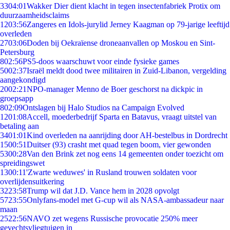
33
04:01
Wakker Dier dient klacht in tegen insectenfabriek Protix om
duurzaamheidsclaims
12
03:56
Zangeres en Idols-jurylid Jerney Kaagman op 79-jarige leeftijd
overleden
27
03:06
Doden bij Oekraïense droneaanvallen op Moskou en Sint-
Petersburg
8
02:56
PS5-doos waarschuwt voor einde fysieke games
50
02:37
Israël meldt dood twee militairen in Zuid-Libanon, vergelding
aangekondigd
20
02:21
NPO-manager Menno de Boer geschorst na dickpic in
groepsapp
8
02:09
Ontslagen bij Halo Studios na Campaign Evolved
12
01:08
Accell, moederbedrijf Sparta en Batavus, vraagt uitstel van
betaling aan
34
01:01
Kind overleden na aanrijding door AH-bestelbus in Dordrecht
15
00:51
Duitser (93) crasht met quad tegen boom, vier gewonden
53
00:28
Van den Brink zet nog eens 14 gemeenten onder toezicht om
spreidingswet
13
00:11
'Zwarte weduwes' in Rusland trouwen soldaten voor
overlijdensuitkering
32
23:58
Trump wil dat J.D. Vance hem in 2028 opvolgt
57
23:55
Onlyfans-model met G-cup wil als NASA-ambassadeur naar
maan
25
22:56
NAVO zet wegens Russische provocatie 250% meer
gevechtsvliegtuigen in