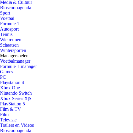
Media & Cultuur
Bioscoopagenda
Sport
Voetbal
Formule 1
Autosport
Tennis
Wielrennen
Schaatsen
Wintersporten
Managerspelen
Voetbalmanager
Formule 1-manager
Games
PC
Playstation 4
Xbox One
Nintendo Switch
Xbox Series X|S
PlayStation 5
Film & TV
Film
Televisie
Trailers en Videos
Bioscoopagenda