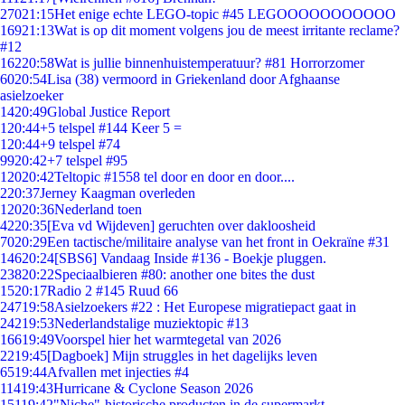
270
21:15
Het enige echte LEGO-topic #45 LEGOOOOOOOOOOO
169
21:13
Wat is op dit moment volgens jou de meest irritante reclame?
#12
162
20:58
Wat is jullie binnenhuistemperatuur? #81 Horrorzomer
60
20:54
Lisa (38) vermoord in Griekenland door Afghaanse
asielzoeker
14
20:49
Global Justice Report
1
20:44
+5 telspel #144 Keer 5 =
1
20:44
+9 telspel #74
99
20:42
+7 telspel #95
120
20:42
Teltopic #1558 tel door en door en door....
2
20:37
Jerney Kaagman overleden
120
20:36
Nederland toen
42
20:35
[Eva vd Wijdeven] geruchten over dakloosheid
70
20:29
Een tactische/militaire analyse van het front in Oekraïne #31
146
20:24
[SBS6] Vandaag Inside #136 - Boekje pluggen.
238
20:22
Speciaalbieren #80: another one bites the dust
15
20:17
Radio 2 #145 Ruud 66
247
19:58
Asielzoekers #22 : Het Europese migratiepact gaat in
242
19:53
Nederlandstalige muziektopic #13
166
19:49
Voorspel hier het warmtegetal van 2026
22
19:45
[Dagboek] Mijn struggles in het dagelijks leven
65
19:44
Afvallen met injecties #4
114
19:43
Hurricane & Cyclone Season 2026
151
19:42
"Niche"-historische producten in de supermarkt