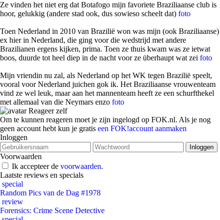
Ze vinden het niet erg dat Botafogo mijn favoriete Braziliaanse club is
hoor, gelukkig (andere stad ook, dus sowieso scheelt dat)
foto
Toen Nederland in 2010 van Brazilië won was mijn (ook Braziliaanse)
ex hier in Nederland, die ging voor die wedstrijd met andere
Brazilianen ergens kijken, prima. Toen ze thuis kwam was ze ietwat
boos, duurde tot heel diep in de nacht voor ze überhaupt wat zei
foto
Mijn vriendin nu zal, als Nederland op het WK tegen Brazilië speelt,
vooral voor Nederland juichen gok ik. Het Braziliaanse vrouwenteam
vind ze wel leuk, maar aan het mannenteam heeft ze een schurfthekel
met allemaal van die Neymars enzo
foto
Reageer zelf
Om te kunnen reageren moet je zijn ingelogd op FOK.nl. Als je nog
geen account hebt kun je gratis
een FOK!account aanmaken
Inloggen
Voorwaarden
Ik accepteer de
voorwaarden
.
Laatste reviews en specials
special
Random Pics van de Dag #1978
review
Forensics: Crime Scene Detective
special