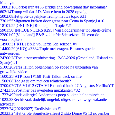
Michigan
188
02:18
Oorlog Iran #136 Bridge and powerplant day incoming?
6
02:14
Trump wil dat J.D. Vance hem in 2028 opvolgt
50
02:08
Het grote dagelijkse Trump nieuws topic #31
73
01:55
Migranten breken door grens naar Ceuta in Spanje,l #10
181
01:55
[ONLINE] Roddelpraat Topic #21
59
01:50
[INFLUENCERS #295] Van flodderslinger tot Shrek-crème
228
01:02
[Videoland] B&B vol liefde 6de seizoen #1 voor de
vooruitkijkers
149
00:31
[RTL] B&B vol liefde 6de seizoen #4
144
00:29
[AKQ] #3384 Topic met vragen. En soms goede
antwoorden.
242
00:28
Totale zonsverduistering 12-08-2026 (Groenland, IJsland en
Spanje) #1
51
00:26
Perez Hilton opgenomen op spoed na uitzenden van
gruwelijke video
16
00:25
[ATP Tour] #169 Tosti Tallon back on fire
15
00:08
Hoe ga jij om met een relatiebreuk?
37
00:07
GTA VI #12 GTA VI Extended look 27 Augustus Netflix/YT
274
23:56
Post hier pas overleden muzikanten #32
17
23:49
Pinda-allergie? Andermans poep slikken helpt misschien
10
23:38
Rechtszaak dodelijk ongeluk uitgesteld vanwege vakantie
advocaat
25
23:24
[2026/2027] Eredivisietoto #1
203
23:24
Het Grote Songfestivalfeest Ziggo Dome #5 13 november