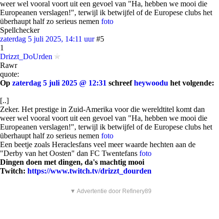
weer wel vooral voort uit een gevoel van "Ha, hebben we mooi die
Europeanen verslagen!", terwijl ik betwijfel of de Europese clubs het
überhaupt half zo serieus nemen
foto
Spellchecker
zaterdag 5 juli 2025, 14:11 uur
#5
1
Drizzt_DoUrden
Rawr
quote:
Op
zaterdag 5 juli 2025 @ 12:31
schreef
heywoodu
het volgende:
[..]
Zeker. Het prestige in Zuid-Amerika voor die wereldtitel komt dan
weer wel vooral voort uit een gevoel van "Ha, hebben we mooi die
Europeanen verslagen!", terwijl ik betwijfel of de Europese clubs het
überhaupt half zo serieus nemen
foto
Een beetje zoals Heraclesfans veel meer waarde hechten aan de
"Derby van het Oosten" dan FC Twentefans
foto
Dingen doen met dingen, da's machtig mooi
Twitch:
https://www.twitch.tv/drizzt_dourden
▼ Advertentie door Refinery89