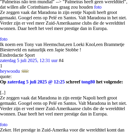
"Palmeiras não tem mundial" --> "Palmeiras heeft geen wereldtitel",
dat willen alle Corinthians-fans graag zou houden
foto
Ze zeggen vaak dat Maradona in zijn eentje Napoli heeft groot
gemaakt. Googel eens op Pelé en Santos. Valt Maradona in het niet.
Verder zijn er veel meer Zuid-Amerikaanse clubs die de wereldtitel
wonnen. Daar heeft het veel meer prestige dan in Europa.
foto
Ik noem een Tony van Heemschut,een Loeki Knol,een Brammetje
Biesterveld en natuurlijk een Japie Stobbe !
Eindredactie Sport
zaterdag 5 juli 2025, 12:31 uur
#4
1
heywoodu
quote:
Op
zaterdag 5 juli 2025 @ 12:25
schreef
tong80
het volgende:
[..]
Ze zeggen vaak dat Maradona in zijn eentje Napoli heeft groot
gemaakt. Googel eens op Pelé en Santos. Valt Maradona in het niet.
Verder zijn er veel meer Zuid-Amerikaanse clubs die de wereldtitel
wonnen. Daar heeft het veel meer prestige dan in Europa.
foto
Zeker. Het prestige in Zuid-Amerika voor die wereldtitel komt dan