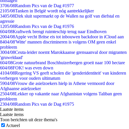
ontslagen
37
06/08
Random Pics van de Dag #1977
21
05/08
Tanken in België wordt nóg aantrekkelijker
34
05/08
Dirk sluit supermarkt op de Wallen na golf van diefstal en
agressie
12
05/08
Random Pics van de Dag #1976
6
04/08
Kraftwerk brengt ruimteschip terug naar Eindhoven
20
04/08
Apple vecht Britse eis tot inbouwen backdoor in iCloud aan
84
04/08
'Witte' mannen discrimineren is volgens OM geen enkel
probleem
30
04/08
Ceuta-leider noemt Marokkaanse grensaanval door migranten
'gruweldaad'
6
04/08
Grote natuurbrand Boschhuizerbergen groeit naar 100 hectare
6
04/08
FOK! was even down
41
04/08
Regering VS geeft scholen die 'genderidentiteit' van kinderen
verbergen voor ouders ultimatum
59
04/08
Vrouw die asielzoekers hielp in Athene vermoord door
Afghaanse asielzoeker
25
04/08
Lekker op vakantie naar Afghanistan volgens Taliban geen
probleem
23
04/08
Random Pics van de Dag #1975
Laatste items
Laatste items
Toon berichten uit deze thema's
Actueel