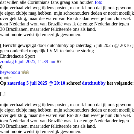
dat willen alle Corinthians-fans graag zou houden
foto
mijn verhaal viel weg tijdens posten, maar ik hoop dat jij ook gewoon
je eigen clubje mag hebben, mijn schoonouders deden er nooit moeilijk
over gelukkig, maar die waren van Rio dus dan weet je hun club wel.
toen Nederland won van Brazilië was ik de enige Nederlander tegen
30 Brazilianen, maar ieder feliciteerde ons als land.
want mooie wedstrijd en eerlijk gewonnen.
[ Bericht gewijzigd door dutchtubby op zaterdag 5 juli 2025 @ 20:16 ]
geen ondertitel mogelijk I.V.M. technische storing.
Eindredactie Sport
zondag 6 juli 2025, 11:39 uur
#7
0
heywoodu
quote:
Op
zaterdag 5 juli 2025 @ 20:10
schreef
dutchtubby
het volgende:
[..]
mijn verhaal viel weg tijdens posten, maar ik hoop dat jij ook gewoon
je eigen clubje mag hebben, mijn schoonouders deden er nooit moeilijk
over gelukkig, maar die waren van Rio dus dan weet je hun club wel.
toen Nederland won van Brazilië was ik de enige Nederlander tegen
30 Brazilianen, maar ieder feliciteerde ons als land.
want mooie wedstrijd en eerlijk gewonnen.