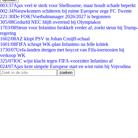
0
03:37
Ajax veel te sterk voor Shelbourne, maar houdt schade beperkt
0
02:34
Nieuwkomers schitteren bij ruime Europese zege FC Twente
2
21:30
De FOK!Voetbalmanager 2026/2027 is begonnen
3
05/08
Gedurfd NEC blijft overeind bij Olympiakos
17
03/08
Steun voor Infantino brokkelt verder af, zoekt steun bij Trump-
regering
16
02/08
AZ klopt PSV in Johan Cruijff-schaal
16
01/08
FIFA schrapt WK-plan Infantino na felle kritiek
17
30/07
Uefa-landen dreigen met boycot van Fifa-toernooien bij
verkoop WK
3
25/07
IOC wijst klacht tegen FIFA-voorzitter Infantino af
0
24/07
Ajax kent simpele Europese start en wint ruim bij Vojvodina