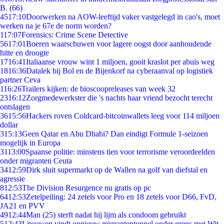
B. (66)
45
17:10
Doorwerken na AOW-leeftijd vaker vastgelegd in cao's, moet
werken na je 67e de norm worden?
1
17:07
Forensics: Crime Scene Detective
56
17:01
Boeren waarschuwen voor lagere oogst door aanhoudende
hitte en droogte
17
16:41
Italiaanse vrouw wint 1 miljoen, gooit kraslot per abuis weg
18
16:36
Datalek bij Bol en de Bijenkorf na cyberaanval op logistiek
partner Ceva
1
16:26
Trailers kijken: de bioscoopreleases van week 32
23
16:12
Zorgmedewerkster die 's nachts haar vriend bezocht terecht
ontslagen
36
15:56
Hackers roven Coldcard-bitcoinwallets leeg voor 114 miljoen
dollar
3
15:13
Geen Qatar en Abu Dhabi? Dan eindigt Formule 1-seizoen
mogelijk in Europa
31
13:00
Spaanse politie: minstens tien voor terrorisme veroordeelden
onder migranten Ceuta
34
12:59
Dirk sluit supermarkt op de Wallen na golf van diefstal en
agressie
8
12:53
The Division Resurgence nu gratis op pc
64
12:53
Zetelpeiling: 24 zetels voor Pro en 18 zetels voor D66, FvD,
JA21 en PVV
49
12:44
Man (25) sterft nadat hij lijm als condoom gebruikt
5
12:43
Litouwen vindt opnieuw migrantentunnel onder grens met Wit-