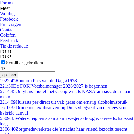
Forum
Meer
Weblog
Fotoboek
Prijsvragen
Contact
Colofon
Feedback
Tip de redactie
FOK!
FOK!
Scrollbar gebruiken
opslaan
19
22:45
Random Pics van de Dag #1978
2
21:30
De FOK!Voetbalmanager 2026/2027 is begonnen
57
14:35
Onlyfans-model met G-cup wil als NASA-ambassadeur naar
maan
22
14:09
Huisarts per direct uit vak gezet om ernstig alcoholmisbruik
16
10:32
Drone met explosieven bij Duits vliegveld voedt vrees voor
hybride aanval
55
09:33
Waterschappen slaan alarm wegens droogte: Gereedschapskist
leeg
23
06:40
Zorgmedewerkster die 's nachts haar vriend bezocht terecht