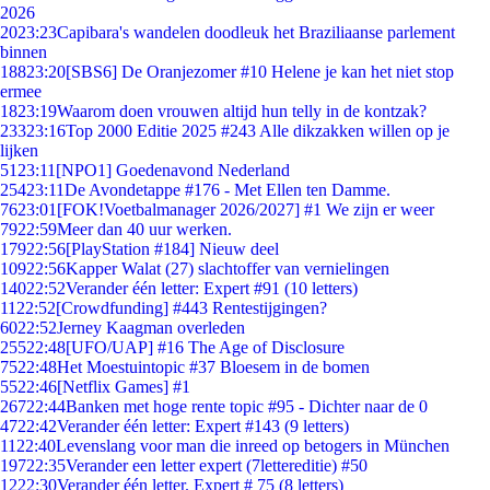
2026
20
23:23
Capibara's wandelen doodleuk het Braziliaanse parlement
binnen
188
23:20
[SBS6] De Oranjezomer #10 Helene je kan het niet stop
ermee
18
23:19
Waarom doen vrouwen altijd hun telly in de kontzak?
233
23:16
Top 2000 Editie 2025 #243 Alle dikzakken willen op je
lijken
51
23:11
[NPO1] Goedenavond Nederland
254
23:11
De Avondetappe #176 - Met Ellen ten Damme.
76
23:01
[FOK!Voetbalmanager 2026/2027] #1 We zijn er weer
79
22:59
Meer dan 40 uur werken.
179
22:56
[PlayStation #184] Nieuw deel
109
22:56
Kapper Walat (27) slachtoffer van vernielingen
140
22:52
Verander één letter: Expert #91 (10 letters)
11
22:52
[Crowdfunding] #443 Rentestijgingen?
60
22:52
Jerney Kaagman overleden
255
22:48
[UFO/UAP] #16 The Age of Disclosure
75
22:48
Het Moestuintopic #37 Bloesem in de bomen
55
22:46
[Netflix Games] #1
267
22:44
Banken met hoge rente topic #95 - Dichter naar de 0
47
22:42
Verander één letter: Expert #143 (9 letters)
11
22:40
Levenslang voor man die inreed op betogers in München
197
22:35
Verander een letter expert (7lettereditie) #50
12
22:30
Verander één letter. Expert # 75 (8 letters)