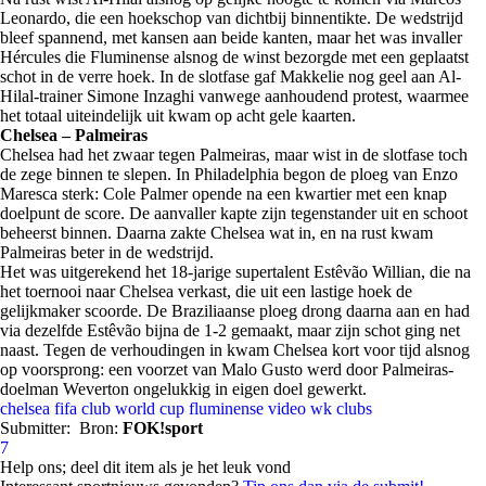
Leonardo, die een hoekschop van dichtbij binnentikte. De wedstrijd
bleef spannend, met kansen aan beide kanten, maar het was invaller
Hércules die Fluminense alsnog de winst bezorgde met een geplaatst
schot in de verre hoek. In de slotfase gaf Makkelie nog geel aan Al-
Hilal-trainer Simone Inzaghi vanwege aanhoudend protest, waarmee
het totaal uiteindelijk uit kwam op acht gele kaarten.
Chelsea – Palmeiras
Chelsea had het zwaar tegen Palmeiras, maar wist in de slotfase toch
de zege binnen te slepen. In Philadelphia begon de ploeg van Enzo
Maresca sterk: Cole Palmer opende na een kwartier met een knap
doelpunt de score. De aanvaller kapte zijn tegenstander uit en schoot
beheerst binnen. Daarna zakte Chelsea wat in, en na rust kwam
Palmeiras beter in de wedstrijd.
Het was uitgerekend het 18-jarige supertalent Estêvão Willian, die na
het toernooi naar Chelsea verkast, die uit een lastige hoek de
gelijkmaker scoorde. De Braziliaanse ploeg drong daarna aan en had
via dezelfde Estêvão bijna de 1-2 gemaakt, maar zijn schot ging net
naast. Tegen de verhoudingen in kwam Chelsea kort voor tijd alsnog
op voorsprong: een voorzet van Malo Gusto werd door Palmeiras-
doelman Weverton ongelukkig in eigen doel gewerkt.
chelsea
fifa club world cup
fluminense
video
wk clubs
Submitter:
Bron:
FOK!sport
7
Help ons; deel dit item als je het leuk vond