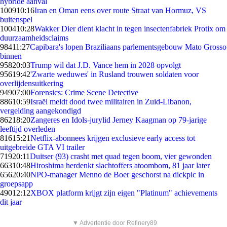
hybride aanval
1009
10:16
Iran en Oman eens over route Straat van Hormuz, VS
buitenspel
1004
10:28
Wakker Dier dient klacht in tegen insectenfabriek Protix om
duurzaamheidsclaims
984
11:27
Capibara's lopen Braziliaans parlementsgebouw Mato Grosso
binnen
958
20:03
Trump wil dat J.D. Vance hem in 2028 opvolgt
956
19:42
'Zwarte weduwes' in Rusland trouwen soldaten voor
overlijdensuitkering
949
07:00
Forensics: Crime Scene Detective
886
10:59
Israël meldt dood twee militairen in Zuid-Libanon,
vergelding aangekondigd
862
18:20
Zangeres en Idols-jurylid Jerney Kaagman op 79-jarige
leeftijd overleden
816
15:21
Netflix-abonnees krijgen exclusieve early access tot
uitgebreide GTA VI trailer
719
20:11
Duitser (93) crasht met quad tegen boom, vier gewonden
663
10:48
Hiroshima herdenkt slachtoffers atoombom, 81 jaar later
656
20:40
NPO-manager Menno de Boer geschorst na dickpic in
groepsapp
490
12:12
XBOX platform krijgt zijn eigen "Platinum" achievements
dit jaar
▼ Advertentie door Refinery89