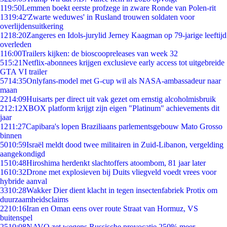
1
19:50
Lemmen boekt eerste profzege in zware Ronde van Polen-rit
13
19:42
'Zwarte weduwes' in Rusland trouwen soldaten voor
overlijdensuitkering
12
18:20
Zangeres en Idols-jurylid Jerney Kaagman op 79-jarige leeftijd
overleden
1
16:00
Trailers kijken: de bioscoopreleases van week 32
5
15:21
Netflix-abonnees krijgen exclusieve early access tot uitgebreide
GTA VI trailer
57
14:35
Onlyfans-model met G-cup wil als NASA-ambassadeur naar
maan
22
14:09
Huisarts per direct uit vak gezet om ernstig alcoholmisbruik
2
12:12
XBOX platform krijgt zijn eigen "Platinum" achievements dit
jaar
12
11:27
Capibara's lopen Braziliaans parlementsgebouw Mato Grosso
binnen
50
10:59
Israël meldt dood twee militairen in Zuid-Libanon, vergelding
aangekondigd
15
10:48
Hiroshima herdenkt slachtoffers atoombom, 81 jaar later
16
10:32
Drone met explosieven bij Duits vliegveld voedt vrees voor
hybride aanval
33
10:28
Wakker Dier dient klacht in tegen insectenfabriek Protix om
duurzaamheidsclaims
22
10:16
Iran en Oman eens over route Straat van Hormuz, VS
buitenspel
25
10:08
NAVO zet wegens Russische provocatie 250% meer