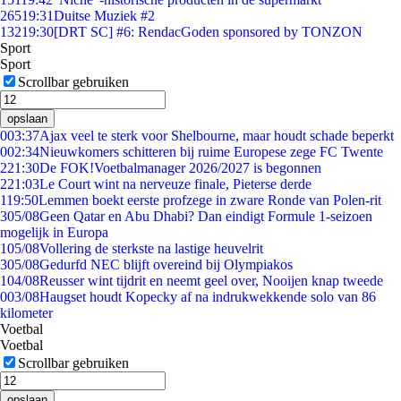
265
19:31
Duitse Muziek #2
132
19:30
[DRT SC] #6: RendacGoden sponsored by TONZON
Sport
Sport
Scrollbar gebruiken
opslaan
0
03:37
Ajax veel te sterk voor Shelbourne, maar houdt schade beperkt
0
02:34
Nieuwkomers schitteren bij ruime Europese zege FC Twente
2
21:30
De FOK!Voetbalmanager 2026/2027 is begonnen
2
21:03
Le Court wint na nerveuze finale, Pieterse derde
1
19:50
Lemmen boekt eerste profzege in zware Ronde van Polen-rit
3
05/08
Geen Qatar en Abu Dhabi? Dan eindigt Formule 1-seizoen
mogelijk in Europa
1
05/08
Vollering de sterkste na lastige heuvelrit
3
05/08
Gedurfd NEC blijft overeind bij Olympiakos
1
04/08
Reusser wint tijdrit en neemt geel over, Nooijen knap tweede
0
03/08
Haugset houdt Kopecky af na indrukwekkende solo van 86
kilometer
Voetbal
Voetbal
Scrollbar gebruiken
opslaan