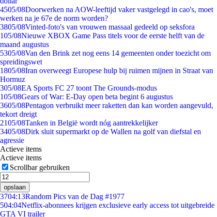
dollar
45
05/08
Doorwerken na AOW-leeftijd vaker vastgelegd in cao's, moet
werken na je 67e de norm worden?
38
05/08
Vinted-foto's van vrouwen massaal gedeeld op seksfora
1
05/08
Nieuwe XBOX Game Pass titels voor de eerste helft van de
maand augustus
53
05/08
Van den Brink zet nog eens 14 gemeenten onder toezicht om
spreidingswet
18
05/08
Iran overweegt Europese hulp bij ruimen mijnen in Straat van
Hormuz
3
05/08
EA Sports FC 27 toont The Grounds-modus
1
05/08
Gears of War: E-Day open beta begint 6 augustus
36
05/08
Pentagon verbruikt meer raketten dan kan worden aangevuld,
tekort dreigt
21
05/08
Tanken in België wordt nóg aantrekkelijker
34
05/08
Dirk sluit supermarkt op de Wallen na golf van diefstal en
agressie
Actieve items
Actieve items
Scrollbar gebruiken
opslaan
37
04:13
Random Pics van de Dag #1977
5
04:04
Netflix-abonnees krijgen exclusieve early access tot uitgebreide
GTA VI trailer