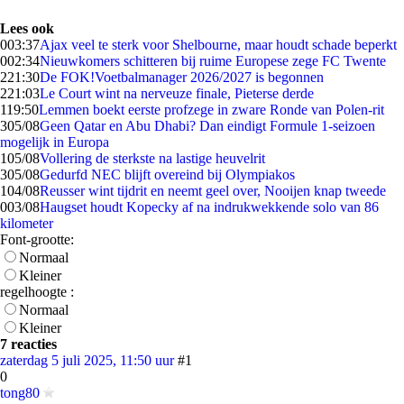
Lees ook
0
03:37
Ajax veel te sterk voor Shelbourne, maar houdt schade beperkt
0
02:34
Nieuwkomers schitteren bij ruime Europese zege FC Twente
2
21:30
De FOK!Voetbalmanager 2026/2027 is begonnen
2
21:03
Le Court wint na nerveuze finale, Pieterse derde
1
19:50
Lemmen boekt eerste profzege in zware Ronde van Polen-rit
3
05/08
Geen Qatar en Abu Dhabi? Dan eindigt Formule 1-seizoen
mogelijk in Europa
1
05/08
Vollering de sterkste na lastige heuvelrit
3
05/08
Gedurfd NEC blijft overeind bij Olympiakos
1
04/08
Reusser wint tijdrit en neemt geel over, Nooijen knap tweede
0
03/08
Haugset houdt Kopecky af na indrukwekkende solo van 86
kilometer
Font-grootte:
Normaal
Kleiner
regelhoogte :
Normaal
Kleiner
7 reacties
zaterdag 5 juli 2025, 11:50 uur
#1
0
tong80