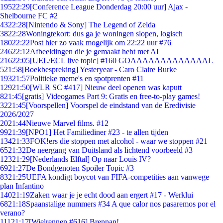
195
22:29
[Conference League Donderdag 20:00 uur] Ajax -
Shelbourne FC #2
43
22:28
[Nintendo & Sony] The Legend of Zelda
38
22:28
Woningtekort: dus ga je woningen slopen, logisch
180
22:22
Post hier zo vaak mogelijk om 22:22 uur #76
246
22:12
Afbeeldingen die je gemaakt hebt met AI
216
22:05
[UEL/ECL live topic] #160 GOAAAAAAAAAAAAAL
5
21:58
[Boekbespreking] Yesteryear - Caro Claire Burke
193
21:57
Politieke meme's en spotprenten #11
129
21:50
[WLR SC #417] Nieuw deel openen was kaputt
8
21:45
[gratis] Videogames Part 9: Gratis en free-to-play games!
32
21:45
[Voorspellen] Voorspel de eindstand van de Eredivisie
2026/2027
20
21:44
Nieuwe Marvel films. #12
99
21:39
[NPO1] Het Familiediner #23 - te allen tijden
134
21:33
FOK!ers die stoppen met alcohol - waar we stoppen #21
65
21:32
De neergang van Duitsland als lichtend voorbeeld #3
123
21:29
[Nederlands Elftal] Op naar Louis IV?
69
21:27
De Bondgenoten Spoiler Topic #3
83
21:25
UEFA kondigt boycot van FIFA-competities aan vanwege
plan Infantino
140
21:19
Zaken waar je je echt dood aan ergert #17 - Werklui
68
21:18
Spaanstalige nummers #34 A que calor nos pasaremos por el
verano?
111
21:17
[Wielrennen #616] Brennan!