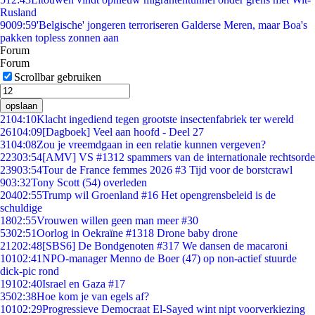
Rusland
90
09:59
'Belgische' jongeren terroriseren Galderse Meren, maar Boa's
pakken topless zonnen aan
Forum
Forum
Scrollbar gebruiken
opslaan
21
04:10
Klacht ingediend tegen grootste insectenfabriek ter wereld
261
04:09
[Dagboek] Veel aan hoofd - Deel 27
31
04:08
Zou je vreemdgaan in een relatie kunnen vergeven?
223
03:54
[AMV] VS #1312 spammers van de internationale rechtsorde
239
03:54
Tour de France femmes 2026 #3 Tijd voor de borstcrawl
9
03:32
Tony Scott (54) overleden
204
02:55
Trump wil Groenland #16 Het opengrensbeleid is de
schuldige
18
02:55
Vrouwen willen geen man meer #30
53
02:51
Oorlog in Oekraïne #1318 Drone baby drone
212
02:48
[SBS6] De Bondgenoten #317 We dansen de macaroni
101
02:41
NPO-manager Menno de Boer (47) op non-actief stuurde
dick-pic rond
191
02:40
Israel en Gaza #17
35
02:38
Hoe kom je van egels af?
101
02:29
Progressieve Democraat El-Sayed wint nipt voorverkiezing