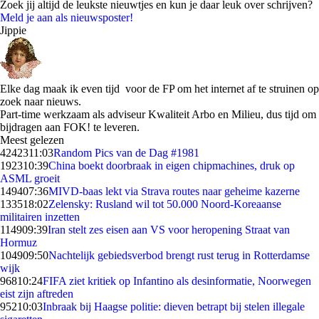
Zoek jij altijd de leukste nieuwtjes en kun je daar leuk over schrijven?
Meld je aan als nieuwsposter!
Jippie
Elke dag maak ik even tijd voor de FP om het internet af te struinen op
zoek naar nieuws.
Part-time werkzaam als adviseur Kwaliteit Arbo en Milieu, dus tijd om
bijdragen aan FOK! te leveren.
Meest gelezen
42423
11:03
Random Pics van de Dag #1981
1923
10:39
China boekt doorbraak in eigen chipmachines, druk op
ASML groeit
1494
07:36
MIVD-baas lekt via Strava routes naar geheime kazerne
1335
18:02
Zelensky: Rusland wil tot 50.000 Noord-Koreaanse
militairen inzetten
1149
09:39
Iran stelt zes eisen aan VS voor heropening Straat van
Hormuz
1049
09:50
Nachtelijk gebiedsverbod brengt rust terug in Rotterdamse
wijk
968
10:24
FIFA ziet kritiek op Infantino als desinformatie, Noorwegen
eist zijn aftreden
952
10:03
Inbraak bij Haagse politie: dieven betrapt bij stelen illegale