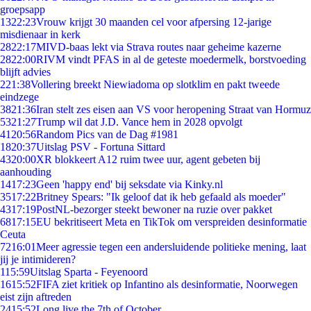
groepsapp
13
22:23
Vrouw krijgt 30 maanden cel voor afpersing 12-jarige
misdienaar in kerk
28
22:17
MIVD-baas lekt via Strava routes naar geheime kazerne
28
22:00
RIVM vindt PFAS in al de geteste moedermelk, borstvoeding
blijft advies
2
21:38
Vollering breekt Niewiadoma op slotklim en pakt tweede
eindzege
38
21:36
Iran stelt zes eisen aan VS voor heropening Straat van Hormuz
53
21:27
Trump wil dat J.D. Vance hem in 2028 opvolgt
41
20:56
Random Pics van de Dag #1981
18
20:37
Uitslag PSV - Fortuna Sittard
43
20:00
XR blokkeert A12 ruim twee uur, agent gebeten bij
aanhouding
14
17:23
Geen 'happy end' bij seksdate via Kinky.nl
35
17:22
Britney Spears: "Ik geloof dat ik heb gefaald als moeder"
43
17:19
PostNL-bezorger steekt bewoner na ruzie over pakket
68
17:15
EU bekritiseert Meta en TikTok om verspreiden desinformatie
Ceuta
72
16:01
Meer agressie tegen een andersluidende politieke mening, laat
jij je intimideren?
1
15:59
Uitslag Sparta - Feyenoord
16
15:52
FIFA ziet kritiek op Infantino als desinformatie, Noorwegen
eist zijn aftreden
24
15:52
Long live the 7th of October