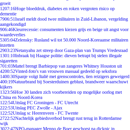
groeit
12
07:16
Hoge bloeddruk, diabetes en roken vergroten risico op
dementie
79
06:51
Israël meldt dood twee militairen in Zuid-Libanon, vergelding
aangekondigd
9
06:46
Kleurrecessie: consumenten kiezen grijs en beige uit angst voor
waardeverlies
53
05:04
Zelensky: Rusland wil tot 50.000 Noord-Koreaanse militairen
inzetten
29
03:23
Netanyahu zet streep door Gaza-plan van Trumps Vredesraad
13
01:10
Inbraak bij Haagse politie: dieven betrapt bij stelen illegale
sigaretten
7
01:03
Mattel brengt Barbiepop van zangeres Whitney Houston uit
42
00:52
Vinted-foto's van vrouwen massaal gedeeld op seksfora
14
00:30
Spanje volgt Italië met grenscontroles, tien reizigers geweigerd
4
00:19
Natuurbrand bij Soesterduinen geblust, brandweer waarschuwt
kijkers
13
23:56
Hoe 30 landen zich voorbereiden op mogelijke oorlog met
China en Noord-Korea
1
22:54
Uitslag FC Groningen - FC Utrecht
2
22:53
Uitslag PEC Zwolle - Ajax
1
22:52
Uitslag sc Heerenveen - FC Twente
27
22:52
Nachtelijk gebiedsverbod brengt rust terug in Rotterdamse
wijk
30
22:47
NPO-manager Menno de Boer geschorst na dickpic in