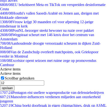
blijft advies
68
08/08
EU bekritiseert Meta en TikTok om verspreiden desinformatie
Ceuta
44
08/08
Houthi's vallen Saoedi-Arabië en Jemen aan, dreigen met
blokkade olieroute
13
08/08
Vrouw krijgt 30 maanden cel voor afpersing 12-jarige
misdienaar in kerk
43
08/08
PostNL-bezorger steekt bewoner na ruzie over pakket
26
08/08
Wegpiraat scheurt met 146 km/u door het centrum van
Amsterdam
7
08/08
Aanhoudende droogte veroorzaakt scheuren in dijken Zuid-
Holland
0
08/08
Van de Zandschulp overleeft matchpoints, ook Griekspoor
verder in Montreal
1
08/08
Excelsior opent seizoen met ruime zege op promovendus
Cambuur
Actieve items
Actieve items
Scrollbar gebruiken
opslaan
17
07:24
Pentagon eist snellere wapenproductie van defensiebedrijven
6
07:21
Manosfeer-influencers verdienen miljarden aan onzekerheid
jongeren
52
07:19
China boekt doorbraak in eigen chipmachines, druk op ASML