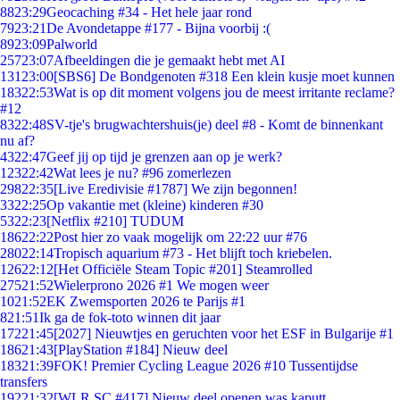
88
23:29
Geocaching #34 - Het hele jaar rond
79
23:21
De Avondetappe #177 - Bijna voorbij :(
89
23:09
Palworld
257
23:07
Afbeeldingen die je gemaakt hebt met AI
131
23:00
[SBS6] De Bondgenoten #318 Een klein kusje moet kunnen
183
22:53
Wat is op dit moment volgens jou de meest irritante reclame?
#12
83
22:48
SV-tje's brugwachtershuis(je) deel #8 - Komt de binnenkant
nu af?
43
22:47
Geef jij op tijd je grenzen aan op je werk?
123
22:42
Wat lees je nu? #96 zomerlezen
298
22:35
[Live Eredivisie #1787] We zijn begonnen!
33
22:25
Op vakantie met (kleine) kinderen #30
53
22:23
[Netflix #210] TUDUM
186
22:22
Post hier zo vaak mogelijk om 22:22 uur #76
280
22:14
Tropisch aquarium #73 - Het blijft toch kriebelen.
126
22:12
[Het Officiële Steam Topic #201] Steamrolled
275
21:52
Wielerprono 2026 #1 We mogen weer
10
21:52
EK Zwemsporten 2026 te Parijs #1
8
21:51
Ik ga de fok-toto winnen dit jaar
172
21:45
[2027] Nieuwtjes en geruchten voor het ESF in Bulgarije #1
186
21:43
[PlayStation #184] Nieuw deel
183
21:39
FOK! Premier Cycling League 2026 #10 Tussentijdse
transfers
192
21:32
[WLR SC #417] Nieuw deel openen was kaputt