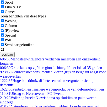
Sport
Film & Tv
Games
Toon berichten van deze types
Weblog
Column
(P)review
Special
Poll
Scrollbar gebruiken
opslaan
6
06:38
Manosfeer-influencers verdienen miljarden aan onzekerheid
jongeren
0
06:30
Grote kans op vijfde regionale hittegolf met lokaal 35 graden
9
23:17
Kleurrecessie: consumenten kiezen grijs en beige uit angst voor
waardeverlies
12
22:35
Hoge bloeddruk, diabetes en roken vergroten risico op
dementie
16
22:06
Pentagon eist snellere wapenproductie van defensiebedrijven
1
19:31
Uitslag sc Heerenveen - FC Twente
2
19:28
Vollering breekt Niewiadoma op slotklim en pakt tweede
eindzege
4
18:34
Natuurbrand bij Soesterduinen geblust, brandweer waarschuwt