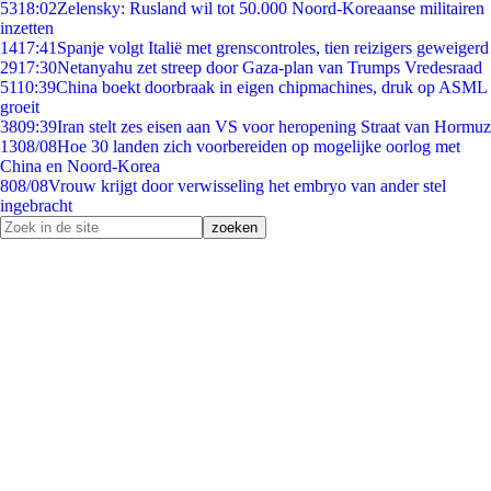
53
18:02
Zelensky: Rusland wil tot 50.000 Noord-Koreaanse militairen
inzetten
14
17:41
Spanje volgt Italië met grenscontroles, tien reizigers geweigerd
29
17:30
Netanyahu zet streep door Gaza-plan van Trumps Vredesraad
51
10:39
China boekt doorbraak in eigen chipmachines, druk op ASML
groeit
38
09:39
Iran stelt zes eisen aan VS voor heropening Straat van Hormuz
13
08/08
Hoe 30 landen zich voorbereiden op mogelijke oorlog met
China en Noord-Korea
8
08/08
Vrouw krijgt door verwisseling het embryo van ander stel
ingebracht