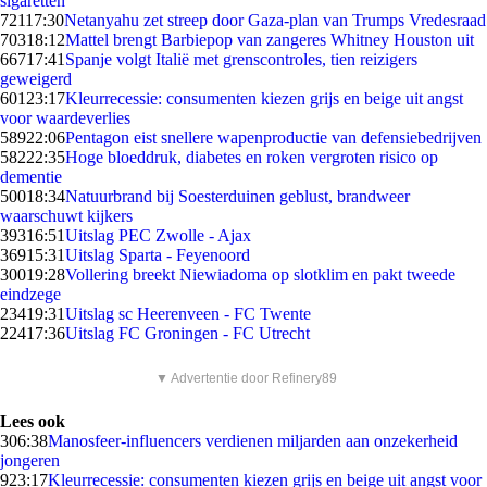
sigaretten
721
17:30
Netanyahu zet streep door Gaza-plan van Trumps Vredesraad
703
18:12
Mattel brengt Barbiepop van zangeres Whitney Houston uit
667
17:41
Spanje volgt Italië met grenscontroles, tien reizigers
geweigerd
601
23:17
Kleurrecessie: consumenten kiezen grijs en beige uit angst
voor waardeverlies
589
22:06
Pentagon eist snellere wapenproductie van defensiebedrijven
582
22:35
Hoge bloeddruk, diabetes en roken vergroten risico op
dementie
500
18:34
Natuurbrand bij Soesterduinen geblust, brandweer
waarschuwt kijkers
393
16:51
Uitslag PEC Zwolle - Ajax
369
15:31
Uitslag Sparta - Feyenoord
300
19:28
Vollering breekt Niewiadoma op slotklim en pakt tweede
eindzege
234
19:31
Uitslag sc Heerenveen - FC Twente
224
17:36
Uitslag FC Groningen - FC Utrecht
▼ Advertentie door Refinery89
Lees ook
3
06:38
Manosfeer-influencers verdienen miljarden aan onzekerheid
jongeren
9
23:17
Kleurrecessie: consumenten kiezen grijs en beige uit angst voor