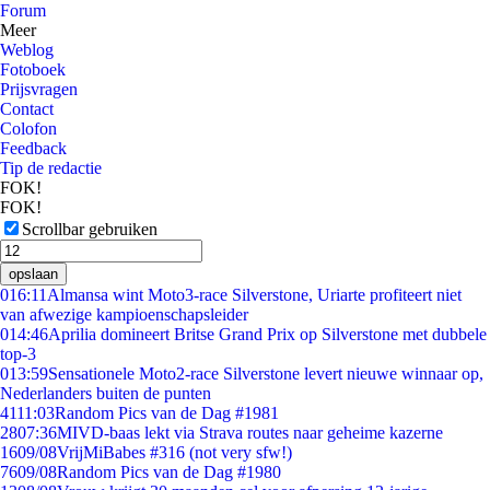
Forum
Meer
Weblog
Fotoboek
Prijsvragen
Contact
Colofon
Feedback
Tip de redactie
FOK!
FOK!
Scrollbar gebruiken
opslaan
0
16:11
Almansa wint Moto3-race Silverstone, Uriarte profiteert niet
van afwezige kampioenschapsleider
0
14:46
Aprilia domineert Britse Grand Prix op Silverstone met dubbele
top-3
0
13:59
Sensationele Moto2-race Silverstone levert nieuwe winnaar op,
Nederlanders buiten de punten
41
11:03
Random Pics van de Dag #1981
28
07:36
MIVD-baas lekt via Strava routes naar geheime kazerne
16
09/08
VrijMiBabes #316 (not very sfw!)
76
09/08
Random Pics van de Dag #1980