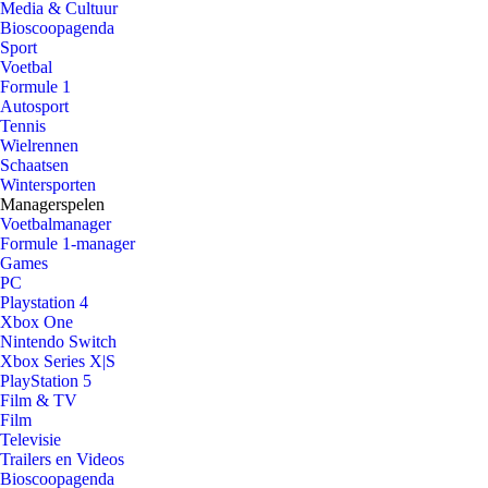
Media & Cultuur
Bioscoopagenda
Sport
Voetbal
Formule 1
Autosport
Tennis
Wielrennen
Schaatsen
Wintersporten
Managerspelen
Voetbalmanager
Formule 1-manager
Games
PC
Playstation 4
Xbox One
Nintendo Switch
Xbox Series X|S
PlayStation 5
Film & TV
Film
Televisie
Trailers en Videos
Bioscoopagenda