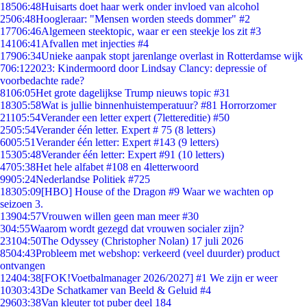
185
06:48
Huisarts doet haar werk onder invloed van alcohol
25
06:48
Hoogleraar: "Mensen worden steeds dommer" #2
177
06:46
Algemeen steektopic, waar er een steekje los zit #3
141
06:41
Afvallen met injecties #4
179
06:34
Unieke aanpak stopt jarenlange overlast in Rotterdamse wijk
7
06:12
2023: Kindermoord door Lindsay Clancy: depressie of
voorbedachte rade?
81
06:05
Het grote dagelijkse Trump nieuws topic #31
183
05:58
Wat is jullie binnenhuistemperatuur? #81 Horrorzomer
211
05:54
Verander een letter expert (7lettereditie) #50
25
05:54
Verander één letter. Expert # 75 (8 letters)
60
05:51
Verander één letter: Expert #143 (9 letters)
153
05:48
Verander één letter: Expert #91 (10 letters)
47
05:38
Het hele alfabet #108 en 4letterwoord
99
05:24
Nederlandse Politiek #725
183
05:09
[HBO] House of the Dragon #9 Waar we wachten op
seizoen 3.
139
04:57
Vrouwen willen geen man meer #30
3
04:55
Waarom wordt gezegd dat vrouwen socialer zijn?
231
04:50
The Odyssey (Christopher Nolan) 17 juli 2026
85
04:43
Probleem met webshop: verkeerd (veel duurder) product
ontvangen
124
04:38
[FOK!Voetbalmanager 2026/2027] #1 We zijn er weer
103
03:43
De Schatkamer van Beeld & Geluid #4
296
03:38
Van kleuter tot puber deel 184