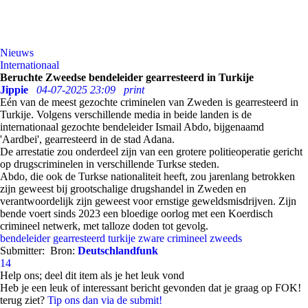
Nieuws
Internationaal
Beruchte Zweedse bendeleider gearresteerd in Turkije
Jippie
04-07-2025 23:09
print
Eén van de meest gezochte criminelen van Zweden is gearresteerd in
Turkije. Volgens verschillende media in beide landen is de
internationaal gezochte bendeleider Ismail Abdo, bijgenaamd
'Aardbei', gearresteerd in de stad Adana.
De arrestatie zou onderdeel zijn van een grotere politieoperatie gericht
op drugscriminelen in verschillende Turkse steden.
Abdo, die ook de Turkse nationaliteit heeft, zou jarenlang betrokken
zijn geweest bij grootschalige drugshandel in Zweden en
verantwoordelijk zijn geweest voor ernstige geweldsmisdrijven. Zijn
bende voert sinds 2023 een bloedige oorlog met een Koerdisch
crimineel netwerk, met talloze doden tot gevolg.
bendeleider
gearresteerd
turkije
zware crimineel
zweeds
Submitter:
Bron:
Deutschlandfunk
14
Help ons; deel dit item als je het leuk vond
Heb je een leuk of interessant bericht gevonden dat je graag op FOK!
terug ziet?
Tip ons dan via de submit!