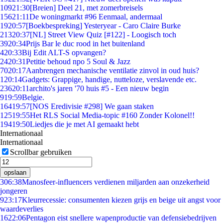
109
21:30
[Breien] Deel 21, met zomerbreisels
156
21:11
De woningmarkt #96 Eenmaal, andermaal
19
20:57
[Boekbespreking] Yesteryear - Caro Claire Burke
213
20:37
[NL] Street View Quiz [#122] - Loogisch toch
39
20:34
Prijs Bar le duc rood in het buitenland
4
20:33
Bij Edit ALT-S opvangen?
24
20:31
Petitie behoud npo 5 Soul & Jazz
70
20:17
Aanbrengen mechanische ventilatie zinvol in oud huis?
1
20:14
Gadgets: Grappige, handige, nutteloze, verslavende etc.
236
20:11
archito's jaren '70 huis #5 - Een nieuw begin
9
19:59
Belgie.
164
19:57
[NOS Eredivisie #298] We gaan staken
125
19:55
Het RLS Social Media-topic #160 Zonder Kolonel!!
194
19:50
Liedjes die je met AI gemaakt hebt
Internationaal
Internationaal
Scrollbar gebruiken
opslaan
3
06:38
Manosfeer-influencers verdienen miljarden aan onzekerheid
jongeren
9
23:17
Kleurrecessie: consumenten kiezen grijs en beige uit angst voor
waardeverlies
16
22:06
Pentagon eist snellere wapenproductie van defensiebedrijven