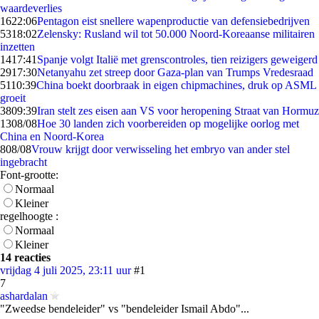
waardeverlies
16
22:06
Pentagon eist snellere wapenproductie van defensiebedrijven
53
18:02
Zelensky: Rusland wil tot 50.000 Noord-Koreaanse militairen
inzetten
14
17:41
Spanje volgt Italië met grenscontroles, tien reizigers geweigerd
29
17:30
Netanyahu zet streep door Gaza-plan van Trumps Vredesraad
51
10:39
China boekt doorbraak in eigen chipmachines, druk op ASML
groeit
38
09:39
Iran stelt zes eisen aan VS voor heropening Straat van Hormuz
13
08/08
Hoe 30 landen zich voorbereiden op mogelijke oorlog met
China en Noord-Korea
8
08/08
Vrouw krijgt door verwisseling het embryo van ander stel
ingebracht
Font-grootte:
Normaal
Kleiner
regelhoogte :
Normaal
Kleiner
14 reacties
vrijdag 4 juli 2025, 23:11 uur
#1
7
ashardalan
"Zweedse bendeleider" vs "bendeleider Ismail Abdo"...