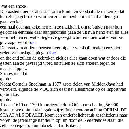
Wat een shock
Die gasten doen er alles aan om u kinderen verslaafd te maken zodat
hun zieltje gebroken word en ze hun toevlucht tot 1 of andere god
gaan zoeken
eenmaal daar aangekomen zijn ze makkelijk om te buigen naar hun
geloof en eenmaal daar aangekomen gaan ze uit hun hand eten en alles
voor lief nemen wat er tegen ze gezegd word en doen wat er van ze
gevraagd word
foto
Dat gaat van andere mensen overtuigen / verslaafd maken enzo tot
stelen vs aanslagen plegen
foto
on the end zullen de gebroken zieltjes alles gaan doen wat er door die
gasten aan ze gevraagd word en zullen ze zich afkeren tegen de
maatschappij...
Succes met dat
quote:
Nadat Cornelis Speelman in 1677 grote delen van Midden-Java had
veroverd, eigende de VOC zich daar het alleenrecht op de import van
opium toe.
quote:
Tussen 1619 en 1799 importeerde de VOC naar schatting 56.000
kisten ruwe opium via legale wijze. In de tentoonstelling OPIUM: DE
STAAT ALS DEALER komt een onderbelicht stuk geschiedenis naar
voren: de jarenlange handel in opium door de Nederlandse staat, die
zelfs een eigen opiumfabriek had in Batavia.