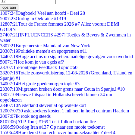
opslaan
18
07:24
[Dagboek] Veel aan hoofd - Deel 28
50
07:23
Oorlog in Oekraïne #1319
128
07:21
Tour de France femmes 2026 #7 Allez vooruit DEMI
GODIN
274
07:21
[INFLUENCERS #297] Toetjes & Bevers & Zwemmen in
water
38
07:21
Burgemeester Mamdani van New York
203
07:19
Politieke meme's en spotprenten #11
144
07:18
Hoge accijns op sigaretten: nadelige gevolgen voor overheid
50
07:17
Hoe kom je van egels af?
237
07:15
Frontpage Feedback Topic #60
282
07:15
Totale zonsverduistering 12-08-2026 (Groenland, IJsland en
Spanje) #1
140
07:14
Het grote goedemorgen topic #3
233
07:13
Migranten breken door grens naar Ceuta in Spanje,l #10
18
07:10
Nieuwe flitspaal in Hollandscheveld binnen 24 uur
opgeblazen
284
07:10
Nederland stevent af op watertekort
120
07:07
30 asielzoekers kosten 1 miljoen in hotel centrum Haarlem
20
07:07
Ik rook nog steeds
81
07:06
[ATP Tour] #169 Tosti Tallon back on fire
16
06:59
Oorlog Iran #137 Op naar een mooie toekomst
155
06:48
Hoe denkt God echt over homo-seksualiteit? deel 4