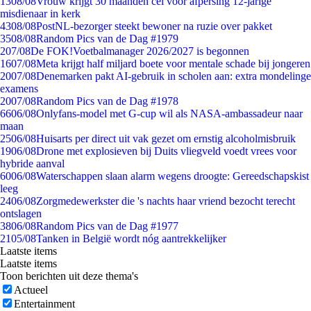
13
08/08
Vrouw krijgt 30 maanden cel voor afpersing 12-jarige
misdienaar in kerk
43
08/08
PostNL-bezorger steekt bewoner na ruzie over pakket
35
08/08
Random Pics van de Dag #1979
2
07/08
De FOK!Voetbalmanager 2026/2027 is begonnen
16
07/08
Meta krijgt half miljard boete voor mentale schade bij jongeren
20
07/08
Denemarken pakt AI-gebruik in scholen aan: extra mondelinge
examens
20
07/08
Random Pics van de Dag #1978
66
06/08
Onlyfans-model met G-cup wil als NASA-ambassadeur naar
maan
25
06/08
Huisarts per direct uit vak gezet om ernstig alcoholmisbruik
19
06/08
Drone met explosieven bij Duits vliegveld voedt vrees voor
hybride aanval
60
06/08
Waterschappen slaan alarm wegens droogte: Gereedschapskist
leeg
24
06/08
Zorgmedewerkster die 's nachts haar vriend bezocht terecht
ontslagen
38
06/08
Random Pics van de Dag #1977
21
05/08
Tanken in België wordt nóg aantrekkelijker
Laatste items
Laatste items
Toon berichten uit deze thema's
Actueel
Entertainment