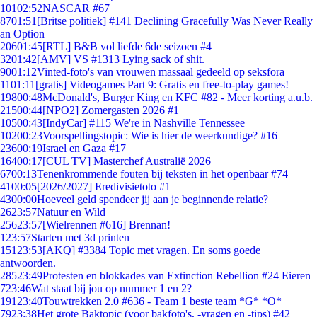
101
02:52
NASCAR #67
87
01:51
[Britse politiek] #141 Declining Gracefully Was Never Really
an Option
206
01:45
[RTL] B&B vol liefde 6de seizoen #4
32
01:42
[AMV] VS #1313 Lying sack of shit.
90
01:12
Vinted-foto's van vrouwen massaal gedeeld op seksfora
11
01:11
[gratis] Videogames Part 9: Gratis en free-to-play games!
198
00:48
McDonald's, Burger King en KFC #82 - Meer korting a.u.b.
215
00:44
[NPO2] Zomergasten 2026 #1
105
00:43
[IndyCar] #115 We're in Nashville Tennessee
102
00:23
Voorspellingstopic: Wie is hier de weerkundige? #16
236
00:19
Israel en Gaza #17
164
00:17
[CUL TV] Masterchef Australië 2026
67
00:13
Tenenkrommende fouten bij teksten in het openbaar #74
41
00:05
[2026/2027] Eredivisietoto #1
43
00:00
Hoeveel geld spendeer jij aan je beginnende relatie?
26
23:57
Natuur en Wild
256
23:57
[Wielrennen #616] Brennan!
1
23:57
Starten met 3d printen
151
23:53
[AKQ] #3384 Topic met vragen. En soms goede
antwoorden.
285
23:49
Protesten en blokkades van Extinction Rebellion #24 Eieren
7
23:46
Wat staat bij jou op nummer 1 en 2?
191
23:40
Touwtrekken 2.0 #636 - Team 1 beste team *G* *O*
79
23:38
Het grote Baktopic (voor bakfoto's, -vragen en -tips) #42