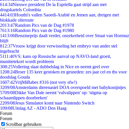
6
14:34
Nieuwe president De la Espriella gaat strijd aan met
drugskartels Colombia
44
14:03
Houthi's vallen Saoedi-Arabië en Jemen aan, dreigen met
blokkade olieroute
20
13:47
Random Pics van de Dag #1978
76
13:16
Random Pics van de Dag #1980
14
13:06
Benzineprijs daalt verder, onzekerheid over Straat van Hormuz
blijft
8
12:37
Vrouw krijgt door verwisseling het embryo van ander stel
ingebracht
51
11:40
VS: kans op Russische aanval op NAVO-land groeit,
munitietekort wordt probleem
3
08:25
Vollering slaat dubbelslag in Nice en neemt geel over
12
08:24
Broer 135 keer gestoken en gesneden: zes jaar cel en tbs voor
doodslag Gouda
16
07:42
VrijMiBabes #316 (not very sfw!)
32
09/08
Amsterdams dierenasiel DOA overspoeld met babykonijntjes
57
09/08
Dikke Van Dale neemt 'vulvalippen' op: 'stigma op
schaamlippen doorbreken'
22
09/08
Jesus Simulator komt naar Nintendo Switch
1
09/08
Uitslag AZ - ADO Den Haag
Forum
Forum
Scrollbar gebruiken