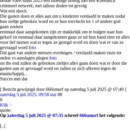
bende voert sinds 2023 een bloedige oorlog met een Koerdisch
crimineel netwerk, met talloze doden tot gevolg
Wat een shock
Die gasten doen er alles aan om u kinderen verslaafd te maken zodat
hun zieltje gebroken word en ze hun toevlucht tot 1 of andere god
gaan zoeken
eenmaal daar aangekomen zijn ze makkelijk om te buigen naar hun
geloof en eenmaal daar aangekomen gaan ze uit hun hand eten en alles
voor lief nemen wat er tegen ze gezegd word en doen wat er van ze
gevraagd word
foto
Dat gaat van andere mensen overtuigen / verslaafd maken enzo tot
stelen vs aanslagen plegen
foto
on the end zullen de gebroken zieltjes alles gaan doen wat er door die
gasten aan ze gevraagd word en zullen ze zich afkeren tegen de
maatschappij...
Succes met dat
[ Bericht gewijzigd door 666smurf op zaterdag 5 juli 2025 @ 07:40 ]
zaterdag 5 juli 2025, 09:58 uur
#8
0
Klik
quote:
Op
zaterdag 5 juli 2025 @ 07:35
schreef
666smurf
het volgende:
[..]