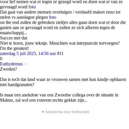
voor lief nemen wat er tegen ze gezegd word en doen wat er van ze
gevraagd word
foto
Dat gaat van andere mensen overtuigen / verslaafd maken enzo tot
stelen vs aanslagen plegen
foto
on the end zullen de gebroken zieltjes alles gaan doen wat er door die
gasten aan ze gevraagd word en zullen ze zich afkeren tegen de
maatschappij...
Succes met dat
Niet te lezen, jouw tekstje. Misschien wat interpunctie toevoegen?
I'm the greatest!
zaterdag 5 juli 2025, 14:56 uur
#11
0
Euthydemus
Zweden?
Dat is toch dat land waar ze vrouwen samen met hun kindje opblazen
met handgranaten?
Is maar een anekdote van een Zweedse collega over de situatie in
Malmo, zal wel een extreem rechts gekkie zijn...
▼ Advertentie door Refinery89