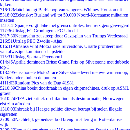
kijkers
7
18:12
Mattel brengt Barbiepop van zangeres Whitney Houston uit
53
18:02
Zelensky: Rusland wil tot 50.000 Noord-Koreaanse militairen
inzetten
14
17:41
Spanje volgt Italië met grenscontroles, tien reizigers geweigerd
1
17:36
Uitslag FC Groningen - FC Utrecht
29
17:30
Netanyahu zet streep door Gaza-plan van Trumps Vredesraad
2
16:51
Uitslag PEC Zwolle - Ajax
0
16:11
Almansa wint Moto3-race Silverstone, Uriarte profiteert niet
van afwezige kampioenschapsleider
1
15:31
Uitslag Sparta - Feyenoord
0
14:46
Aprilia domineert Britse Grand Prix op Silverstone met dubbele
top-3
0
13:59
Sensationele Moto2-race Silverstone levert nieuwe winnaar op,
Nederlanders buiten de punten
41
11:03
Random Pics van de Dag #1981
52
10:39
China boekt doorbraak in eigen chipmachines, druk op ASML
groeit
16
10:24
FIFA ziet kritiek op Infantino als desinformatie, Noorwegen
eist zijn aftreden
13
10:03
Inbraak bij Haagse politie: dieven betrapt bij stelen illegale
sigaretten
27
09:50
Nachtelijk gebiedsverbod brengt rust terug in Rotterdamse
wijk
38
09:39
Iran stelt zes eisen aan VS voor heropening Straat van Hormuz