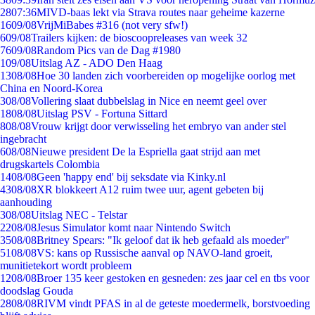
28
07:36
MIVD-baas lekt via Strava routes naar geheime kazerne
16
09/08
VrijMiBabes #316 (not very sfw!)
6
09/08
Trailers kijken: de bioscoopreleases van week 32
76
09/08
Random Pics van de Dag #1980
1
09/08
Uitslag AZ - ADO Den Haag
13
08/08
Hoe 30 landen zich voorbereiden op mogelijke oorlog met
China en Noord-Korea
3
08/08
Vollering slaat dubbelslag in Nice en neemt geel over
18
08/08
Uitslag PSV - Fortuna Sittard
8
08/08
Vrouw krijgt door verwisseling het embryo van ander stel
ingebracht
6
08/08
Nieuwe president De la Espriella gaat strijd aan met
drugskartels Colombia
14
08/08
Geen 'happy end' bij seksdate via Kinky.nl
43
08/08
XR blokkeert A12 ruim twee uur, agent gebeten bij
aanhouding
3
08/08
Uitslag NEC - Telstar
22
08/08
Jesus Simulator komt naar Nintendo Switch
35
08/08
Britney Spears: "Ik geloof dat ik heb gefaald als moeder"
51
08/08
VS: kans op Russische aanval op NAVO-land groeit,
munitietekort wordt probleem
12
08/08
Broer 135 keer gestoken en gesneden: zes jaar cel en tbs voor
doodslag Gouda
28
08/08
RIVM vindt PFAS in al de geteste moedermelk, borstvoeding