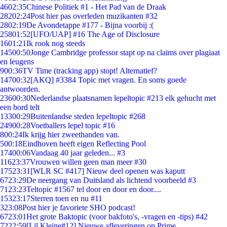
46
02:35
Chinese Politiek #1 - Het Pad van de Draak
282
02:24
Post hier pas overleden muzikanten #32
28
02:19
De Avondetappe #177 - Bijna voorbij :(
258
01:52
[UFO/UAP] #16 The Age of Disclosure
16
01:21
Ik rook nog steeds
145
00:50
Jonge Cambridge professor stapt op na claims over plagiaat
en leugens
9
00:36
TV Time (tracking app) stopt! Alternatief?
147
00:32
[AKQ] #3384 Topic met vragen. En soms goede
antwoorden.
236
00:30
Nederlandse plaatsnamen lepeltopic #213 elk gehucht met
een bord telt
133
00:29
Buitenlandse steden lepeltopic #268
249
00:28
Voetballers lepel topic #16
8
00:24
Ik krijg hier zweethanden van.
5
00:18
Eindhoven heeft eigen Reflecting Pool
174
00:06
Vandaag 40 jaar geleden... #3
116
23:37
Vrouwen willen geen man meer #30
175
23:31
[WLR SC #417] Nieuw deel openen was kaputt
67
23:29
De neergang van Duitsland als lichtend voorbeeld #3
71
23:23
Teltopic #1567 tel door en door en door....
153
23:17
Sterren toen en nu #11
3
23:08
Post hier je favoriete SHO podcast!
67
23:01
Het grote Baktopic (voor bakfoto's, -vragen en -tips) #42
72
22:59
[Lil Kleine#12] Nieuwe afleveringen op Prime