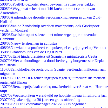
50
08/08
PostNL-bezorger steekt bewoner na ruzie over pakket
26
08/08
Wegpiraat scheurt met 146 km/u door het centrum van
Amsterdam
7
08/08
Aanhoudende droogte veroorzaakt scheuren in dijken Zuid-
Holland
0
08/08
Van de Zandschulp overleeft matchpoints, ook Griekspoor
verder in Montreal
1
08/08
Excelsior opent seizoen met ruime zege op promovendus
Cambuur
2
08/08
Nieuw te streamen in augustus
4
08/08
Niewiadoma profiteert van pokerspel en grijpt geel op Ventoux
35
08/08
Random Pics van de Dag #1979
27
07/08
Italië hindert reizigers uit Spanje na migratiecrisis Ceuta
24
07/08
Vier aanhoudingen na doodsbedreiging burgemeester Depla
van Breda
11
07/08
Smokkelbende opgerold in Spanje, verdienden miljoenen aan
migranten
39
07/08
CDA en D66 willen ingrijpen tegen 'gluurbrillen' die mensen
ongemerkt filmen
13
07/08
Benzineprijs daalt verder, onzekerheid over Straat van Hormuz
blijft
42
07/08
Voedselprijzen wereldwijd op hoogste niveau in ruim drie jaar
23
07/08
Quake krijgt na 30 jaar een gratis uitbreiding
2
07/08
De FOK!Voetbalmanager 2026/2027 is begonnen