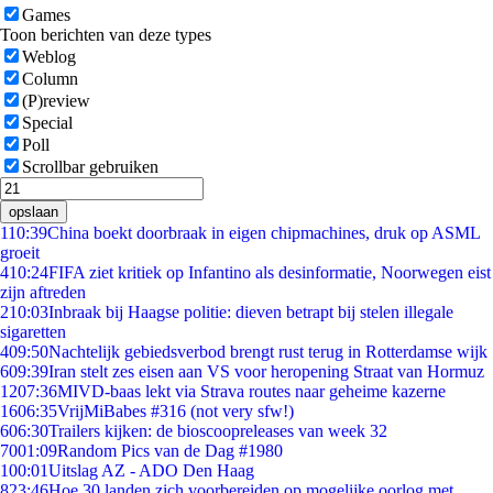
Games
Toon berichten van deze types
Weblog
Column
(P)review
Special
Poll
Scrollbar gebruiken
opslaan
1
10:39
China boekt doorbraak in eigen chipmachines, druk op ASML
groeit
4
10:24
FIFA ziet kritiek op Infantino als desinformatie, Noorwegen eist
zijn aftreden
2
10:03
Inbraak bij Haagse politie: dieven betrapt bij stelen illegale
sigaretten
4
09:50
Nachtelijk gebiedsverbod brengt rust terug in Rotterdamse wijk
6
09:39
Iran stelt zes eisen aan VS voor heropening Straat van Hormuz
12
07:36
MIVD-baas lekt via Strava routes naar geheime kazerne
16
06:35
VrijMiBabes #316 (not very sfw!)
6
06:30
Trailers kijken: de bioscoopreleases van week 32
70
01:09
Random Pics van de Dag #1980
1
00:01
Uitslag AZ - ADO Den Haag
8
23:46
Hoe 30 landen zich voorbereiden op mogelijke oorlog met