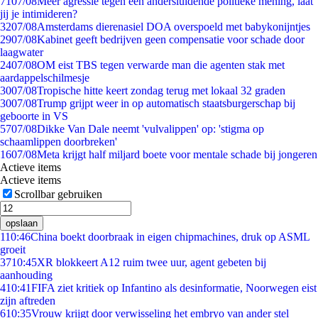
71
07/08
Meer agressie tegen een andersluidende politieke mening, laat
jij je intimideren?
32
07/08
Amsterdams dierenasiel DOA overspoeld met babykonijntjes
29
07/08
Kabinet geeft bedrijven geen compensatie voor schade door
laagwater
24
07/08
OM eist TBS tegen verwarde man die agenten stak met
aardappelschilmesje
30
07/08
Tropische hitte keert zondag terug met lokaal 32 graden
30
07/08
Trump grijpt weer in op automatisch staatsburgerschap bij
geboorte in VS
57
07/08
Dikke Van Dale neemt 'vulvalippen' op: 'stigma op
schaamlippen doorbreken'
16
07/08
Meta krijgt half miljard boete voor mentale schade bij jongeren
Actieve items
Actieve items
Scrollbar gebruiken
opslaan
1
10:46
China boekt doorbraak in eigen chipmachines, druk op ASML
groeit
37
10:45
XR blokkeert A12 ruim twee uur, agent gebeten bij
aanhouding
4
10:41
FIFA ziet kritiek op Infantino als desinformatie, Noorwegen eist
zijn aftreden
6
10:35
Vrouw krijgt door verwisseling het embryo van ander stel