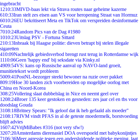
ingebracht
12
10:33
MIVD-baas lekt via Strava routes naar geheime kazerne
6
10:33
Iran stelt zes eisen aan VS voor heropening Straat van Hormuz
60
10:26
EU bekritiseert Meta en TikTok om verspreiden desinformatie
Ceuta
70
10:24
Random Pics van de Dag #1980
10
10:23
Uitslag PSV - Fortuna Sittard
2
10:13
Inbraak bij Haagse politie: dieven betrapt bij stelen illegale
sigaretten
4
10:09
Nachtelijk gebiedsverbod brengt rust terug in Rotterdamse wijk
11
10:06
Geen 'happy end' bij seksdate via Kinky.nl
49
09:54
VS: kans op Russische aanval op NAVO-land groeit,
munitietekort wordt probleem
50
09:41
PostNL-bezorger steekt bewoner na ruzie over pakket
8
09:19
Hoe 30 landen zich voorbereiden op mogelijke oorlog met
China en Noord-Korea
3
08:25
Vollering slaat dubbelslag in Nice en neemt geel over
12
08:24
Broer 135 keer gestoken en gesneden: zes jaar cel en tbs voor
doodslag Gouda
31
08:18
Britney Spears: "Ik geloof dat ik heb gefaald als moeder"
21
08:17
RIVM vindt PFAS in al de geteste moedermelk, borstvoeding
blijft advies
16
07:42
VrijMiBabes #316 (not very sfw!)
32
07:20
Amsterdams dierenasiel DOA overspoeld met babykonijntjes
71
06:36
Meer agressie tegen een andersluidende politieke mening, laat