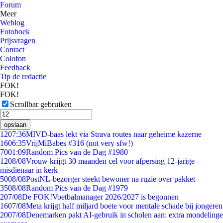
Forum
Meer
Weblog
Fotoboek
Prijsvragen
Contact
Colofon
Feedback
Tip de redactie
FOK!
FOK!
Scrollbar gebruiken
opslaan
12
07:36
MIVD-baas lekt via Strava routes naar geheime kazerne
16
06:35
VrijMiBabes #316 (not very sfw!)
70
01:09
Random Pics van de Dag #1980
12
08/08
Vrouw krijgt 30 maanden cel voor afpersing 12-jarige
misdienaar in kerk
50
08/08
PostNL-bezorger steekt bewoner na ruzie over pakket
35
08/08
Random Pics van de Dag #1979
2
07/08
De FOK!Voetbalmanager 2026/2027 is begonnen
16
07/08
Meta krijgt half miljard boete voor mentale schade bij jongeren
20
07/08
Denemarken pakt AI-gebruik in scholen aan: extra mondelinge