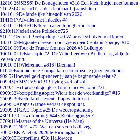
128
10:26
[SBS6] De Bondgenoten #318 Een klein kusje moet kunnen
2
10:23
LG nas n1t1 - niet zichtbaar bij aansluiten
104
10:19
De landelijke hittegolf van 2026
114
10:17
Afvallen met injecties #4
232
10:12
Het FOK!kers maken teringherrie topic
92
10:11
Nederlandse Politiek #725
5
10:11
Centraal Bordspeltopic #9 Waar we schuiven met karton
183
10:09
Migranten breken door grens naar Ceuta in Spanje,l #10
202
10:09
Tour de France femmes 2026 #5 Lollergps
106
10:02
Telstar-topic #2: De Witte Leeuwen Brullen nog altijd in
Velsen-Zuid!
190
10:01
[Wielrennen #616] Brennan!
0
10:00
Extreme hitte Europa kan economische groei tenietdoen'
9
09:52
Hoeveel geld spendeer jij aan je beginnende relatie?
0
09:45
[AMV] VS #1313 Lying sack of shit.
67
09:41
Het grote dagelijkse Trump nieuws topic #31
89
09:32
Voorspellingstopic: Wie is hier de weerkundige? #16
250
09:30
Nederland stevent af op watertekort
26
09:30
Ariana Grande verlaat de spotlight.
293
09:21
GAE Topic #25 De wederopstanding
43
09:17
[Crowdfunding] #443 Rentestijgingen?
37
09:11
Masters of the Universe (He-Man)
185
09:11
NEC #77: Wat een seizoen is dit zeg
7
09:07
EK Atletiek 2026 te Birmingham #1
42
09:05
Horrorfilms #33: Halloween