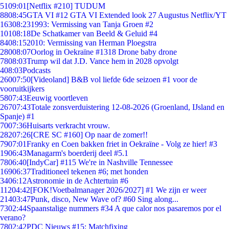
51
09:01
[Netflix #210] TUDUM
88
08:45
GTA VI #12 GTA VI Extended look 27 Augustus Netflix/YT
163
08:23
1993: Vermissing van Tanja Groen #2
101
08:18
De Schatkamer van Beeld & Geluid #4
84
08:15
2010: Vermissing van Herman Ploegstra
280
08:07
Oorlog in Oekraïne #1318 Drone baby drone
78
08:03
Trump wil dat J.D. Vance hem in 2028 opvolgt
4
08:03
Podcasts
260
07:50
[Videoland] B&B vol liefde 6de seizoen #1 voor de
vooruitkijkers
58
07:43
Eeuwig voortleven
267
07:43
Totale zonsverduistering 12-08-2026 (Groenland, IJsland en
Spanje) #1
70
07:36
Huisarts verkracht vrouw.
282
07:26
[CRE SC #160] Op naar de zomer!!
79
07:01
Franky en Coen bakken friet in Oekraïne - Volg ze hier! #3
19
06:43
Managarm's boerderij deel #5.1
78
06:40
[IndyCar] #115 We're in Nashville Tennessee
169
06:37
Traditioneel tekenen #6; met honden
34
06:12
Astronomie in de Achtertuin #6
112
04:42
[FOK!Voetbalmanager 2026/2027] #1 We zijn er weer
214
03:47
Punk, disco, New Wave of? #60 Sing along...
73
02:44
Spaanstalige nummers #34 A que calor nos pasaremos por el
verano?
78
02:42
PDC Nieuws #15: Matchfixing