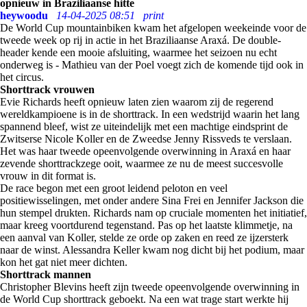
opnieuw in Braziliaanse hitte
heywoodu
14-04-2025 08:51
print
De World Cup mountainbiken kwam het afgelopen weekeinde voor de
tweede week op rij in actie in het Braziliaanse Araxá. De double-
header kende een mooie afsluiting, waarmee het seizoen nu echt
onderweg is - Mathieu van der Poel voegt zich de komende tijd ook in
het circus.
Shorttrack vrouwen
Evie Richards heeft opnieuw laten zien waarom zij de regerend
wereldkampioene is in de shorttrack. In een wedstrijd waarin het lang
spannend bleef, wist ze uiteindelijk met een machtige eindsprint de
Zwitserse Nicole Koller en de Zweedse Jenny Rissveds te verslaan.
Het was haar tweede opeenvolgende overwinning in Araxá en haar
zevende shorttrackzege ooit, waarmee ze nu de meest succesvolle
vrouw in dit format is.
De race begon met een groot leidend peloton en veel
positiewisselingen, met onder andere Sina Frei en Jennifer Jackson die
hun stempel drukten. Richards nam op cruciale momenten het initiatief,
maar kreeg voortdurend tegenstand. Pas op het laatste klimmetje, na
een aanval van Koller, stelde ze orde op zaken en reed ze ijzersterk
naar de winst. Alessandra Keller kwam nog dicht bij het podium, maar
kon het gat niet meer dichten.
Shorttrack mannen
Christopher Blevins heeft zijn tweede opeenvolgende overwinning in
de World Cup shorttrack geboekt. Na een wat trage start werkte hij