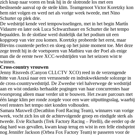
zich knap naar voren en brak hij in de slotronde los met een
beslissende aanval op de steile klim. Teamgenoot Victor Koretzky kon
hem niet volgen en werd net als vorige week tweede, met Nino
Schurter op plek drie.
De wedstrijd kende veel tempowisselingen, met in het begin Martín
Vidaurre en later ook Luca Schwarzbauer en Schurter die het tempo
bepaalden. In de slotfase werd duidelijk dat het podium uit een
kopgroep van vier zou komen. Koretzky probeerde het eerst, maar
Blevins counterde perfect en sloeg op het juiste moment toe. Met deze
zege treedt hij in de voetsporen van Mathieu van der Poel als enige
man die de eerste twee XCC-wedstrijden van het seizoen wist te
winnen.
Cross-country vrouwen
Jenny Rissveds (Canyon CLLCTV XCO) reed in de verzengende
hitte van Araxá naar een verrassende en indrukwekkende solozege in
de cross-countrywedstrijd. De Zweedse viel halverwege de wedstrijd
aan en wist ondanks herhaalde pogingen van haar concurrentes haar
voorsprong alleen maar verder uit te bouwen. Het zware parcours met
één lange klim per ronde zorgde voor een ware uitputtingsslag, waarbij
veel rensters het tempo niet konden volhouden.
Samara Maxwell (Decathlon Ford Racing Team), winnares van vorige
week, vocht zich los uit de achtervolgende groep en eindigde sterk als
tweede. Evie Richards (Trek Factory Racing – Pirelli), die eerder op de
dag hard was gevallen, kwam knap terug en wist in een felle eindsprint
nog Jennifer Jackson (Orbea Fox Factory Team) te passeren voor de