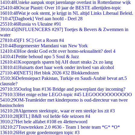
14
10:48
Unieke aanpak stopt jarenlange overlast in Rotterdamse wijk
254
10:48
Oscar Piastri: Over 10 jaar de BESTE allertijden-topic
160
10:48
Wat je ook stemt, je krijgt in NL altijd Links Liberaal Beleid.
7
10:47
[Dagboek] Veel aan hoofd - Deel 28
255
10:46
Russia vs Ukraine #91
39
10:45
[INFLUENCERS #297] Toetjes & Bevers & Zwemmen in
water
278
10:45
[F1 SC] Get a Room #4
2
10:44
Burgemeester Mamdani van New York
124
10:43
Hoe denkt God echt over homo-seksualiteit? deel 4
14
10:41
Petitie behoud npo 5 Soul & Jazz
126
10:41
Koopzegels sparen bij AH duurt straks 2x zo lang
130
10:41
Huisarts doet haar werk onder invloed van alcohol
271
10:40
[NET5] Het blok 2026 #32 Blokkendozen
35
10:36
Defensiepact Pakistan, Turkije en Saudi-Arabië bevat art.5
clausule?
297
10:35
Oorlog Iran #136 Bridge and powerplant day incoming?
279
10:33
Het enige echte LEGO-topic #45 LEGOOOOOOOOOOO
54
10:29
OM-Teamleider met kinderporno is oud-directeur van twee
basisscholen
162
10:28
Algemeen steektopic, waar er een steekje los zit #3
203
10:28
[RTL] B&B vol liefde 6de seizoen #4
39
10:27
Het hele alfabet #108 en 4letterwoord
182
10:27
Touwtrekken 2.0 #636 - Team 1 beste team *G* *O*
136
10:26
Het grote goedemorgen topic #3