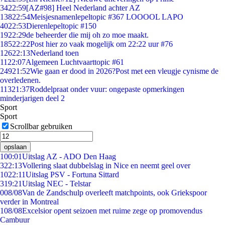
34
22:59
[AZ#98] Heel Nederland achter AZ
138
22:54
Meisjesnamenlepeltopic #367 LOOOOL LAPO
40
22:53
Dierenlepeltopic #150
19
22:29
de beheerder die mij oh zo moe maakt.
185
22:22
Post hier zo vaak mogelijk om 22:22 uur #76
126
22:13
Nederland toen
11
22:07
Algemeen Luchtvaarttopic #61
249
21:52
Wie gaan er dood in 2026?Post met een vleugje cynisme de
overledenen.
113
21:37
Roddelpraat onder vuur: ongepaste opmerkingen
minderjarigen deel 2
Sport
Sport
Scrollbar gebruiken
opslaan
1
00:01
Uitslag AZ - ADO Den Haag
3
22:13
Vollering slaat dubbelslag in Nice en neemt geel over
10
22:11
Uitslag PSV - Fortuna Sittard
3
19:21
Uitslag NEC - Telstar
0
08/08
Van de Zandschulp overleeft matchpoints, ook Griekspoor
verder in Montreal
1
08/08
Excelsior opent seizoen met ruime zege op promovendus
Cambuur