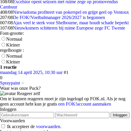
1
08/08
Excelsior opent seizoen met ruime zege op promovendus
Cambuur
4
08/08
Niewiadoma profiteert van pokerspel en grijpt geel op Ventoux
2
07/08
De FOK!Voetbalmanager 2026/2027 is begonnen
0
07/08
Ajax veel te sterk voor Shelbourne, maar houdt schade beperkt
1
07/08
Nieuwkomers schitteren bij ruime Europese zege FC Twente
Font-grootte:
Normaal
Kleiner
regelhoogte :
Normaal
Kleiner
1 reactie
maandag 14 april 2025, 10:30 uur
#1
0
Spraypaint
Waar was onze Puck?
Reageer zelf
Om te kunnen reageren moet je zijn ingelogd op FOK.nl. Als je nog
geen account hebt kun je gratis
een FOK!account aanmaken
Inloggen
Voorwaarden
Ik accepteer de
voorwaarden
.