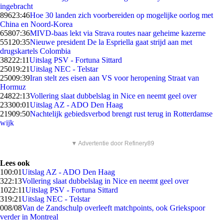
ingebracht
896
23:46
Hoe 30 landen zich voorbereiden op mogelijke oorlog met
China en Noord-Korea
658
07:36
MIVD-baas lekt via Strava routes naar geheime kazerne
551
20:35
Nieuwe president De la Espriella gaat strijd aan met
drugskartels Colombia
382
22:11
Uitslag PSV - Fortuna Sittard
250
19:21
Uitslag NEC - Telstar
250
09:39
Iran stelt zes eisen aan VS voor heropening Straat van
Hormuz
248
22:13
Vollering slaat dubbelslag in Nice en neemt geel over
233
00:01
Uitslag AZ - ADO Den Haag
219
09:50
Nachtelijk gebiedsverbod brengt rust terug in Rotterdamse
wijk
▼ Advertentie door Refinery89
Lees ook
1
00:01
Uitslag AZ - ADO Den Haag
3
22:13
Vollering slaat dubbelslag in Nice en neemt geel over
10
22:11
Uitslag PSV - Fortuna Sittard
3
19:21
Uitslag NEC - Telstar
0
08/08
Van de Zandschulp overleeft matchpoints, ook Griekspoor
verder in Montreal