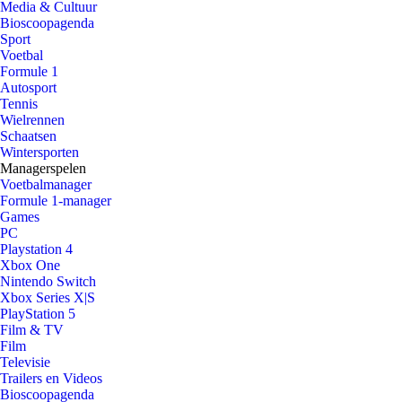
Media & Cultuur
Bioscoopagenda
Sport
Voetbal
Formule 1
Autosport
Tennis
Wielrennen
Schaatsen
Wintersporten
Managerspelen
Voetbalmanager
Formule 1-manager
Games
PC
Playstation 4
Xbox One
Nintendo Switch
Xbox Series X|S
PlayStation 5
Film & TV
Film
Televisie
Trailers en Videos
Bioscoopagenda