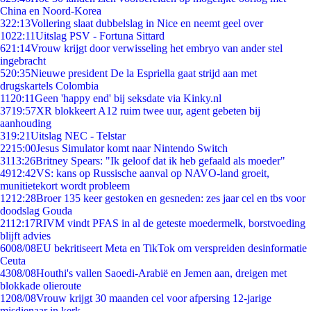
China en Noord-Korea
3
22:13
Vollering slaat dubbelslag in Nice en neemt geel over
10
22:11
Uitslag PSV - Fortuna Sittard
6
21:14
Vrouw krijgt door verwisseling het embryo van ander stel
ingebracht
5
20:35
Nieuwe president De la Espriella gaat strijd aan met
drugskartels Colombia
11
20:11
Geen 'happy end' bij seksdate via Kinky.nl
37
19:57
XR blokkeert A12 ruim twee uur, agent gebeten bij
aanhouding
3
19:21
Uitslag NEC - Telstar
22
15:00
Jesus Simulator komt naar Nintendo Switch
31
13:26
Britney Spears: "Ik geloof dat ik heb gefaald als moeder"
49
12:42
VS: kans op Russische aanval op NAVO-land groeit,
munitietekort wordt probleem
12
12:28
Broer 135 keer gestoken en gesneden: zes jaar cel en tbs voor
doodslag Gouda
21
12:17
RIVM vindt PFAS in al de geteste moedermelk, borstvoeding
blijft advies
60
08/08
EU bekritiseert Meta en TikTok om verspreiden desinformatie
Ceuta
43
08/08
Houthi's vallen Saoedi-Arabië en Jemen aan, dreigen met
blokkade olieroute
12
08/08
Vrouw krijgt 30 maanden cel voor afpersing 12-jarige
misdienaar in kerk