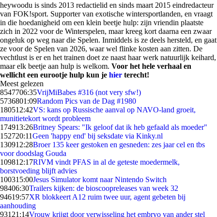
heywoodu is sinds 2013 redactielid en sinds maart 2015 eindredacteur
van FOK!sport. Supporter van exotische wintersportlanden, en vraagt
in die hoedanigheid om een klein beetje hulp: zijn vriendin plaatste
zich in 2022 voor de Winterspelen, maar kreeg kort daarna een zwaar
ongeluk op weg naar die Spelen. Inmiddels is ze deels hersteld, en gaat
ze voor de Spelen van 2026, waar wel flinke kosten aan zitten. De
vechtlust is er en het trainen doet ze naast haar werk natuurlijk keihard,
maar elk beetje aan hulp is welkom.
Voor het hele verhaal en
wellicht een eurootje hulp kun je
hier
terecht!
Meest gelezen
85477
06:35
VrijMiBabes #316 (not very sfw!)
57368
01:09
Random Pics van de Dag #1980
1805
12:42
VS: kans op Russische aanval op NAVO-land groeit,
munitietekort wordt probleem
1749
13:26
Britney Spears: "Ik geloof dat ik heb gefaald als moeder"
1527
20:11
Geen 'happy end' bij seksdate via Kinky.nl
1309
12:28
Broer 135 keer gestoken en gesneden: zes jaar cel en tbs
voor doodslag Gouda
1098
12:17
RIVM vindt PFAS in al de geteste moedermelk,
borstvoeding blijft advies
1003
15:00
Jesus Simulator komt naar Nintendo Switch
984
06:30
Trailers kijken: de bioscoopreleases van week 32
946
19:57
XR blokkeert A12 ruim twee uur, agent gebeten bij
aanhouding
931
21:14
Vrouw krijgt door verwisseling het embryo van ander stel