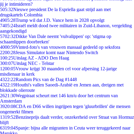
jij je intimideren?
5
05:32
Nieuwe president De la Espriella gaat strijd aan met
drugskartels Colombia
49
05:28
Trump wil dat J.D. Vance hem in 2028 opvolgt
74
05:24
Israël meldt dood twee militairen in Zuid-Libanon, vergelding
aangekondigd
57
02:32
Dikke Van Dale neemt 'vulvalippen' op: 'stigma op
schaamlippen doorbreken'
40
00:59
Vinted-foto's van vrouwen massaal gedeeld op seksfora
22
00:28
Jesus Simulator komt naar Nintendo Switch
1
00:25
Uitslag AZ - ADO Den Haag
3
00:07
Uitslag NEC - Telstar
12
00:05
Vrouw krijgt 30 maanden cel voor afpersing 12-jarige
misdienaar in kerk
43
22:22
Random Pics van de Dag #1448
43
22:19
Houthi's vallen Saoedi-Arabië en Jemen aan, dreigen met
blokkade olieroute
26
21:30
Wegpiraat scheurt met 146 km/u door het centrum van
Amsterdam
39
20:08
CDA en D66 willen ingrijpen tegen 'gluurbrillen' die mensen
ongemerkt filmen
13
19:52
Benzineprijs daalt verder, onzekerheid over Straat van Hormuz
blijft
63
19:04
Spanje: bijna alle migranten in Ceuta weer teruggekeerd naar
Marokko