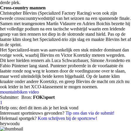
derde plek.
Cross-country mannen
Christopher Blevins (Specialized Factory Racing) won ook zijn
tweede crosscountrywedstrijd van het seizoen na een spannende finale.
Samen met teamgenoten Martín Vidaurre en Adrien Boichis bezette hij
het volledige podium na een tactische wedstrijd waarin een leidende
groep van tien renners tot diep in de slotronde stand hield. Pas op de
laatste klim sloeg het Specialized-trio zijn slag en maakte Blevins het af
in de sprint.
Het Specialized-team was aanvankelijk een stuk minder dominant dan
vorige week, waarbij Blevins en Victor Koretzky meteen wegreden.
Dit keer hielden renners als Luca Schwarzbauer, Simone Avondetto en
Fabio Püntener lang stand. Puntener probeerde in de voorlaatste én
laatste ronde nog weg te komen door de voedingszone over te slaan,
maar werd uiteindelijk beide keren bijgehaald. Op de laatste klim
kraakte onder andere Koretzky, en greep Blevins de macht om zich nu
ook leider in het XCO-klassement te mogen noemen.
mountainbiken
video
Submitter:
Bron:
FOK!sport
1
Help ons; deel dit item als je het leuk vond
Interessant sportnieuws gevonden?
Tip ons dan via de submit!
Helemaal sportgek?
Kom schrijven bij de sportcrew!
heywoodu