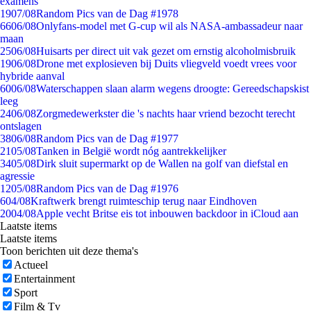
examens
19
07/08
Random Pics van de Dag #1978
66
06/08
Onlyfans-model met G-cup wil als NASA-ambassadeur naar
maan
25
06/08
Huisarts per direct uit vak gezet om ernstig alcoholmisbruik
19
06/08
Drone met explosieven bij Duits vliegveld voedt vrees voor
hybride aanval
60
06/08
Waterschappen slaan alarm wegens droogte: Gereedschapskist
leeg
24
06/08
Zorgmedewerkster die 's nachts haar vriend bezocht terecht
ontslagen
38
06/08
Random Pics van de Dag #1977
21
05/08
Tanken in België wordt nóg aantrekkelijker
34
05/08
Dirk sluit supermarkt op de Wallen na golf van diefstal en
agressie
12
05/08
Random Pics van de Dag #1976
6
04/08
Kraftwerk brengt ruimteschip terug naar Eindhoven
20
04/08
Apple vecht Britse eis tot inbouwen backdoor in iCloud aan
Laatste items
Laatste items
Toon berichten uit deze thema's
Actueel
Entertainment
Sport
Film & Tv