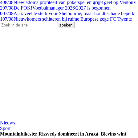
4
08/08
Niewiadoma profiteert van pokerspel en grijpt geel op Ventoux
2
07/08
De FOK!Voetbalmanager 2026/2027 is begonnen
0
07/08
Ajax veel te sterk voor Shelbourne, maar houdt schade beperkt
1
07/08
Nieuwkomers schitteren bij ruime Europese zege FC Twente
Nieuws
Sport
Mountainbikester Rissveds domineert in Araxá, Blevins wint