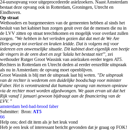
24-uursopvang voor uitgeprocedeerde asielzoekers. Naast Amsterdam
bestaat deze opvang ook in Rotterdam, Groningen, Utrecht en
Eindhoven.
Op straat
Wethouders en burgemeesters van de gemeenten hebben al sinds het
besluit van het kabinet hun zorgen geuit over dat de mensen die nu in
de LVV zitten op straat terechtkomen en mogelijk voor overlast zullen
zorgen.
"We hebben in het verleden gezien dat dat met de We Are
Here-groep tot overlast en kraken leidde. Dat is volgens mij voor
iedereen een onwenselijke situatie. Dit kabinet doet eigenlijk een beetje
de vingers in de oren doet en zegt 'lalala het bestaat niet'",
zei
wethouder Rutger Groot Wassink van asielzaken eerder tegen
AT5.
Rechters in Rotterdam en Utrecht deden al eerder eenzelfde uitspraak
als nu in Amsterdam: de opvang moet openblijven.
Groot Wassink is blij met de uitspraak laat hij weten.
"De uitspraak
van de rechter is wederom een duidelijke boodschap voor minister
Faber. Het is verontrustend dat humane opvang van mensen opnieuw
via de rechter moet worden afgedwongen. We gaan ervan uit dat het
Rijk vanaf 1 januari gewoon bijdraagt aan de financiering van de
LVV. "
amsterdam
bed-bad-brood
faber
Submitter:
Bron:
AT5
66
Help ons; deel dit item als je het leuk vond
Heb je een leuk of interessant bericht gevonden dat je graag op FOK!