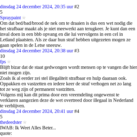
dinsdag 24 december 2024, 20:35 uur
#2
5
Spraypaint
Om dat bed/bad/brood de nek om te draaien is dus een wet nodig die
het strafbaar maakt als je niet meewerkt aan terugkeer. Je kunt dan een
inval doen in een bbb opvang en die lui vervolgens in een cel in
Letland plaatsten. Als ze daar hun straf hebben uitgezeten mogen ze
gaan spelen in de Letse sneeuw.
dinsdag 24 december 2024, 20:38 uur
#3
10
fps
Blijft bizar dat de staat gedwongen wordt mensen op te vangen die hier
niet mogen zijn.
Zoals ik al eerder zei stel illegaliteit strafbaar en hulp daaraan ook.
Oppakken en vastzetten en iedere keer de straf verhogen net zo lang
tot ze weg zijn of permanent vastzitten.
Volgens mij kan dit prima door een vreemdeling ongewenst te
verklaren aangezien deze de wet overtreed door illegaal in Nederland
te verblijven.
dinsdag 24 december 2024, 20:41 uur
#4
5
thedeedster
IWAB: Ik Weet Alles Beter...
quote: