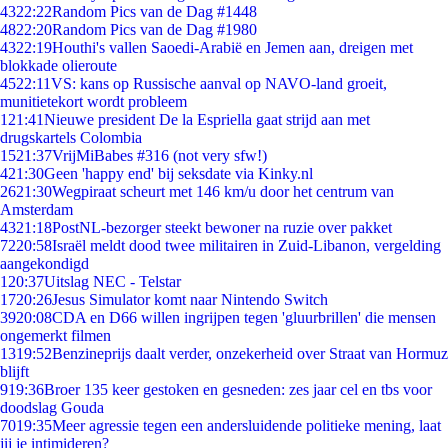
43
22:22
Random Pics van de Dag #1448
48
22:20
Random Pics van de Dag #1980
43
22:19
Houthi's vallen Saoedi-Arabië en Jemen aan, dreigen met
blokkade olieroute
45
22:11
VS: kans op Russische aanval op NAVO-land groeit,
munitietekort wordt probleem
1
21:41
Nieuwe president De la Espriella gaat strijd aan met
drugskartels Colombia
15
21:37
VrijMiBabes #316 (not very sfw!)
4
21:30
Geen 'happy end' bij seksdate via Kinky.nl
26
21:30
Wegpiraat scheurt met 146 km/u door het centrum van
Amsterdam
43
21:18
PostNL-bezorger steekt bewoner na ruzie over pakket
72
20:58
Israël meldt dood twee militairen in Zuid-Libanon, vergelding
aangekondigd
1
20:37
Uitslag NEC - Telstar
17
20:26
Jesus Simulator komt naar Nintendo Switch
39
20:08
CDA en D66 willen ingrijpen tegen 'gluurbrillen' die mensen
ongemerkt filmen
13
19:52
Benzineprijs daalt verder, onzekerheid over Straat van Hormuz
blijft
9
19:36
Broer 135 keer gestoken en gesneden: zes jaar cel en tbs voor
doodslag Gouda
70
19:35
Meer agressie tegen een andersluidende politieke mening, laat
jij je intimideren?