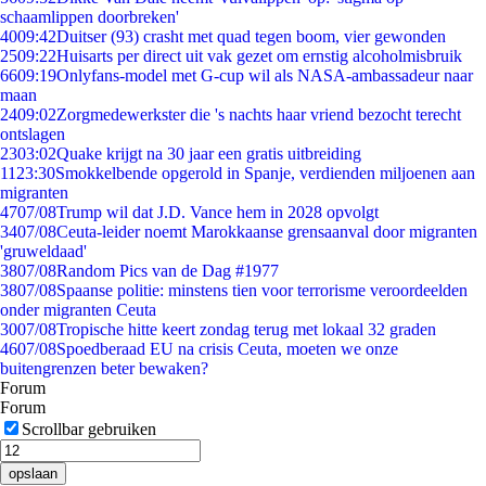
schaamlippen doorbreken'
40
09:42
Duitser (93) crasht met quad tegen boom, vier gewonden
25
09:22
Huisarts per direct uit vak gezet om ernstig alcoholmisbruik
66
09:19
Onlyfans-model met G-cup wil als NASA-ambassadeur naar
maan
24
09:02
Zorgmedewerkster die 's nachts haar vriend bezocht terecht
ontslagen
23
03:02
Quake krijgt na 30 jaar een gratis uitbreiding
11
23:30
Smokkelbende opgerold in Spanje, verdienden miljoenen aan
migranten
47
07/08
Trump wil dat J.D. Vance hem in 2028 opvolgt
34
07/08
Ceuta-leider noemt Marokkaanse grensaanval door migranten
'gruweldaad'
38
07/08
Random Pics van de Dag #1977
38
07/08
Spaanse politie: minstens tien voor terrorisme veroordeelden
onder migranten Ceuta
30
07/08
Tropische hitte keert zondag terug met lokaal 32 graden
46
07/08
Spoedberaad EU na crisis Ceuta, moeten we onze
buitengrenzen beter bewaken?
Forum
Forum
Scrollbar gebruiken
opslaan