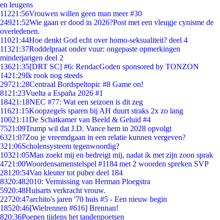
en leugens
112
21:56
Vrouwen willen geen man meer #30
249
21:52
Wie gaan er dood in 2026?Post met een vleugje cynisme de
overledenen.
110
21:44
Hoe denkt God echt over homo-seksualiteit? deel 4
113
21:37
Roddelpraat onder vuur: ongepaste opmerkingen
minderjarigen deel 2
136
21:35
[DRT SC] #6: RendacGoden sponsored by TONZON
14
21:29
Ik rook nog steeds
297
21:28
Centraal Bordspeltopic #8 Game on!
81
21:23
Vuelta a España 2026 #1
184
21:18
NEC #77: Wat een seizoen is dit zeg
116
21:15
Koopzegels sparen bij AH duurt straks 2x zo lang
100
21:11
De Schatkamer van Beeld & Geluid #4
75
21:09
Trump wil dat J.D. Vance hem in 2028 opvolgt
63
21:07
Zou je vreemdgaan in een relatie kunnen vergeven?
3
21:06
Scholensysteem tegenwoordig?
103
21:05
Man zoekt mij en bedreigt mij, nadat ik met zijn zoon sprak
47
21:00
Woordensamenstelspel #1184 met 2 woorden spreken SVP
281
20:54
Van kleuter tot puber deel 184
83
20:48
2010: Vermissing van Herman Ploegstra
59
20:48
Huisarts verkracht vrouw.
227
20:47
archito's jaren '70 huis #5 - Een nieuw begin
185
20:46
[Wielrennen #616] Brennan!
8
20:36
Poepen tijdens het tandenpoetsen