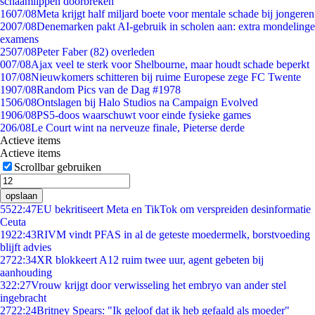
schaamlippen doorbreken'
16
07/08
Meta krijgt half miljard boete voor mentale schade bij jongeren
20
07/08
Denemarken pakt AI-gebruik in scholen aan: extra mondelinge
examens
25
07/08
Peter Faber (82) overleden
0
07/08
Ajax veel te sterk voor Shelbourne, maar houdt schade beperkt
1
07/08
Nieuwkomers schitteren bij ruime Europese zege FC Twente
19
07/08
Random Pics van de Dag #1978
15
06/08
Ontslagen bij Halo Studios na Campaign Evolved
19
06/08
PS5-doos waarschuwt voor einde fysieke games
2
06/08
Le Court wint na nerveuze finale, Pieterse derde
Actieve items
Actieve items
Scrollbar gebruiken
opslaan
55
22:47
EU bekritiseert Meta en TikTok om verspreiden desinformatie
Ceuta
19
22:43
RIVM vindt PFAS in al de geteste moedermelk, borstvoeding
blijft advies
27
22:34
XR blokkeert A12 ruim twee uur, agent gebeten bij
aanhouding
3
22:27
Vrouw krijgt door verwisseling het embryo van ander stel
ingebracht
27
22:24
Britney Spears: "Ik geloof dat ik heb gefaald als moeder"