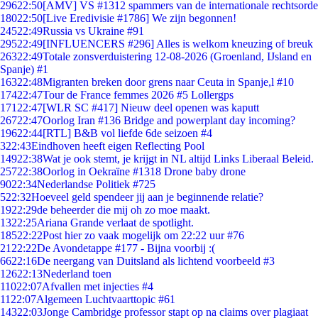
296
22:50
[AMV] VS #1312 spammers van de internationale rechtsorde
180
22:50
[Live Eredivisie #1786] We zijn begonnen!
245
22:49
Russia vs Ukraine #91
295
22:49
[INFLUENCERS #296] Alles is welkom kneuzing of breuk
263
22:49
Totale zonsverduistering 12-08-2026 (Groenland, IJsland en
Spanje) #1
163
22:48
Migranten breken door grens naar Ceuta in Spanje,l #10
174
22:47
Tour de France femmes 2026 #5 Lollergps
171
22:47
[WLR SC #417] Nieuw deel openen was kaputt
267
22:47
Oorlog Iran #136 Bridge and powerplant day incoming?
196
22:44
[RTL] B&B vol liefde 6de seizoen #4
3
22:43
Eindhoven heeft eigen Reflecting Pool
149
22:38
Wat je ook stemt, je krijgt in NL altijd Links Liberaal Beleid.
257
22:38
Oorlog in Oekraïne #1318 Drone baby drone
90
22:34
Nederlandse Politiek #725
5
22:32
Hoeveel geld spendeer jij aan je beginnende relatie?
19
22:29
de beheerder die mij oh zo moe maakt.
13
22:25
Ariana Grande verlaat de spotlight.
185
22:22
Post hier zo vaak mogelijk om 22:22 uur #76
21
22:22
De Avondetappe #177 - Bijna voorbij :(
66
22:16
De neergang van Duitsland als lichtend voorbeeld #3
126
22:13
Nederland toen
110
22:07
Afvallen met injecties #4
11
22:07
Algemeen Luchtvaarttopic #61
143
22:03
Jonge Cambridge professor stapt op na claims over plagiaat