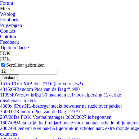
Forum
Meer
Weblog
Fotoboek
Prijsvragen
Contact
Colofon
Feedback
Tip de redactie
FOK!
FOK!
Scrollbar gebruiken
opslaan
15
15:10
VrijMiBabes #316 (not very sfw!)
48
15:09
Random Pics van de Dag #1980
11
09:49
Vrouw krijgt 30 maanden cel voor afpersing 12-jarige
misdienaar in kerk
43
09:46
PostNL-bezorger steekt bewoner na ruzie over pakket
35
00:07
Random Pics van de Dag #1979
2
07/08
De FOK!Voetbalmanager 2026/2027 is begonnen
16
07/08
Meta krijgt half miljard boete voor mentale schade bij jongeren
20
07/08
Denemarken pakt AI-gebruik in scholen aan: extra mondelinge
examens