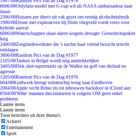
19
07/08
Random Pics van de Dag #1978
66
06/08
Onlyfans-model met G-cup wil als NASA-ambassadeur naar
maan
25
06/08
Huisarts per direct uit vak gezet om ernstig alcoholmisbruik
19
06/08
Drone met explosieven bij Duits vliegveld voedt vrees voor
hybride aanval
60
06/08
Waterschappen slaan alarm wegens droogte: Gereedschapskist
leeg
24
06/08
Zorgmedewerkster die 's nachts haar vriend bezocht terecht
ontslagen
38
06/08
Random Pics van de Dag #1977
21
05/08
Tanken in België wordt nóg aantrekkelijker
34
05/08
Dirk sluit supermarkt op de Wallen na golf van diefstal en
agressie
12
05/08
Random Pics van de Dag #1976
6
04/08
Kraftwerk brengt ruimteschip terug naar Eindhoven
20
04/08
Apple vecht Britse eis tot inbouwen backdoor in iCloud aan
85
04/08
'Witte' mannen discrimineren is volgens OM geen enkel
probleem
Laatste items
Laatste items
Toon berichten uit deze thema's
Actueel
Entertainment
Sport