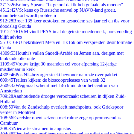
27
13:26
Britney Spears: "Ik geloof dat ik heb gefaald als moeder"
45
12:42
VS: kans op Russische aanval op NAVO-land groeit,
munitietekort wordt probleem
9
12:28
Broer 135 keer gestoken en gesneden: zes jaar cel en tbs voor
doodslag Gouda
19
12:17
RIVM vindt PFAS in al de geteste moedermelk, borstvoeding
blijft advies
55
10:16
EU bekritiseert Meta en TikTok om verspreiden desinformatie
Ceuta
43
09:53
Houthi's vallen Saoedi-Arabië en Jemen aan, dreigen met
blokkade olieroute
11
09:49
Vrouw krijgt 30 maanden cel voor afpersing 12-jarige
misdienaar in kerk
43
09:46
PostNL-bezorger steekt bewoner na ruzie over pakket
6
09:45
Trailers kijken: de bioscoopreleases van week 32
26
09:32
Wegpiraat scheurt met 146 km/u door het centrum van
Amsterdam
7
09:28
Aanhoudende droogte veroorzaakt scheuren in dijken Zuid-
Holland
0
08:59
Van de Zandschulp overleeft matchpoints, ook Griekspoor
verder in Montreal
1
08:56
Excelsior opent seizoen met ruime zege op promovendus
Cambuur
2
08:35
Nieuw te streamen in augustus
4
04:46
Niewiadoma profiteert van pokerspel en grijpt geel op Ventoux