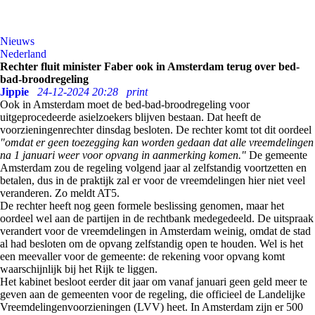
Nieuws
Nederland
Rechter fluit minister Faber ook in Amsterdam terug over bed-
bad-broodregeling
Jippie
24-12-2024 20:28
print
Ook in Amsterdam moet de bed-bad-broodregeling voor
uitgeprocedeerde asielzoekers blijven bestaan. Dat heeft de
voorzieningenrechter dinsdag besloten. De rechter komt tot dit oordeel
"omdat er geen toezegging kan worden gedaan dat alle vreemdelingen
na 1 januari weer voor opvang in aanmerking komen."
De gemeente
Amsterdam zou de regeling volgend jaar al zelfstandig voortzetten en
betalen, dus in de praktijk zal er voor de vreemdelingen hier niet veel
veranderen. Zo meldt AT5.
De rechter heeft nog geen formele beslissing genomen, maar het
oordeel wel aan de partijen in de rechtbank medegedeeld. De uitspraak
verandert voor de vreemdelingen in Amsterdam weinig, omdat de stad
al had besloten om de opvang zelfstandig open te houden. Wel is het
een meevaller voor de gemeente: de rekening voor opvang komt
waarschijnlijk bij het Rijk te liggen.
Het kabinet besloot eerder dit jaar om vanaf januari geen geld meer te
geven aan de gemeenten voor de regeling, die officieel de Landelijke
Vreemdelingenvoorzieningen (LVV) heet. In Amsterdam zijn er 500