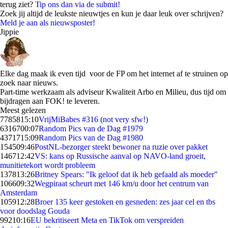
terug ziet?
Tip ons dan via de submit!
Zoek jij altijd de leukste nieuwtjes en kun je daar leuk over schrijven?
Meld je aan als nieuwsposter!
Jippie
Elke dag maak ik even tijd voor de FP om het internet af te struinen op
zoek naar nieuws.
Part-time werkzaam als adviseur Kwaliteit Arbo en Milieu, dus tijd om
bijdragen aan FOK! te leveren.
Meest gelezen
77858
15:10
VrijMiBabes #316 (not very sfw!)
63167
00:07
Random Pics van de Dag #1979
43717
15:09
Random Pics van de Dag #1980
1545
09:46
PostNL-bezorger steekt bewoner na ruzie over pakket
1467
12:42
VS: kans op Russische aanval op NAVO-land groeit,
munitietekort wordt probleem
1378
13:26
Britney Spears: "Ik geloof dat ik heb gefaald als moeder"
1066
09:32
Wegpiraat scheurt met 146 km/u door het centrum van
Amsterdam
1059
12:28
Broer 135 keer gestoken en gesneden: zes jaar cel en tbs
voor doodslag Gouda
992
10:16
EU bekritiseert Meta en TikTok om verspreiden