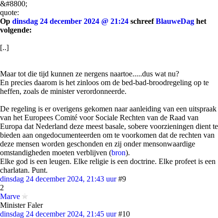
&#8800;
quote:
Op
dinsdag 24 december 2024 @ 21:24
schreef
BlauweDag
het
volgende:
[..]
Maar tot die tijd kunnen ze nergens naartoe.....dus wat nu?
En precies daarom is het zinloos om de bed-bad-broodregeling op te
heffen, zoals de minister verordonneerde.
De regeling is er overigens gekomen naar aanleiding van een uitspraak
van het Europees Comité voor Sociale Rechten van de Raad van
Europa dat Nederland deze meest basale, sobere voorzieningen dient te
bieden aan ongedocumenteerden om te voorkomen dat de rechten van
deze mensen worden geschonden en zij onder mensonwaardige
omstandigheden moeten verblijven (
bron
).
Elke god is een leugen. Elke religie is een doctrine. Elke profeet is een
charlatan. Punt.
dinsdag 24 december 2024, 21:43 uur
#9
2
Marve
Minister Faler
dinsdag 24 december 2024, 21:45 uur
#10