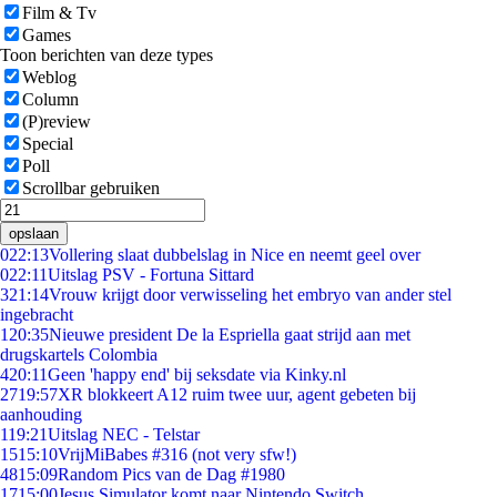
Film & Tv
Games
Toon berichten van deze types
Weblog
Column
(P)review
Special
Poll
Scrollbar gebruiken
opslaan
0
22:13
Vollering slaat dubbelslag in Nice en neemt geel over
0
22:11
Uitslag PSV - Fortuna Sittard
3
21:14
Vrouw krijgt door verwisseling het embryo van ander stel
ingebracht
1
20:35
Nieuwe president De la Espriella gaat strijd aan met
drugskartels Colombia
4
20:11
Geen 'happy end' bij seksdate via Kinky.nl
27
19:57
XR blokkeert A12 ruim twee uur, agent gebeten bij
aanhouding
1
19:21
Uitslag NEC - Telstar
15
15:10
VrijMiBabes #316 (not very sfw!)
48
15:09
Random Pics van de Dag #1980
17
15:00
Jesus Simulator komt naar Nintendo Switch