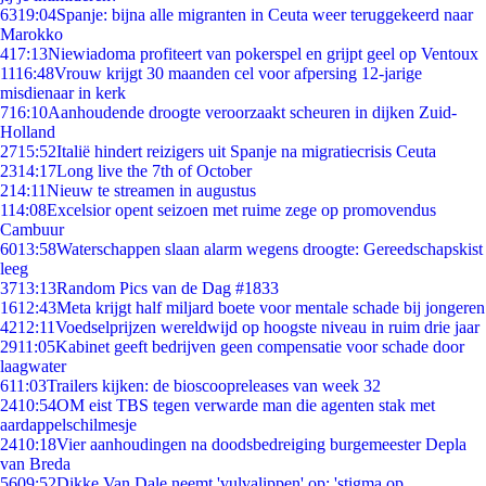
63
19:04
Spanje: bijna alle migranten in Ceuta weer teruggekeerd naar
Marokko
4
17:13
Niewiadoma profiteert van pokerspel en grijpt geel op Ventoux
11
16:48
Vrouw krijgt 30 maanden cel voor afpersing 12-jarige
misdienaar in kerk
7
16:10
Aanhoudende droogte veroorzaakt scheuren in dijken Zuid-
Holland
27
15:52
Italië hindert reizigers uit Spanje na migratiecrisis Ceuta
23
14:17
Long live the 7th of October
2
14:11
Nieuw te streamen in augustus
1
14:08
Excelsior opent seizoen met ruime zege op promovendus
Cambuur
60
13:58
Waterschappen slaan alarm wegens droogte: Gereedschapskist
leeg
37
13:13
Random Pics van de Dag #1833
16
12:43
Meta krijgt half miljard boete voor mentale schade bij jongeren
42
12:11
Voedselprijzen wereldwijd op hoogste niveau in ruim drie jaar
29
11:05
Kabinet geeft bedrijven geen compensatie voor schade door
laagwater
6
11:03
Trailers kijken: de bioscoopreleases van week 32
24
10:54
OM eist TBS tegen verwarde man die agenten stak met
aardappelschilmesje
24
10:18
Vier aanhoudingen na doodsbedreiging burgemeester Depla
van Breda
56
09:52
Dikke Van Dale neemt 'vulvalippen' op: 'stigma op