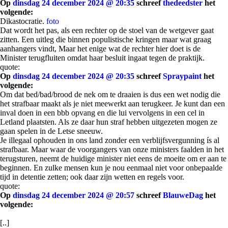
Op
dinsdag 24 december 2024 @ 20:35
schreef
thedeedster
het
volgende:
Dikastocratie.
foto
Dat wordt het pas, als een rechter op de stoel van de wetgever gaat
zitten. Een uitleg die binnen populistische kringen maar wat graag
aanhangers vindt, Maar het enige wat de rechter hier doet is de
Minister terugfluiten omdat haar besluit ingaat tegen de praktijk.
quote:
Op
dinsdag 24 december 2024 @ 20:35
schreef
Spraypaint
het
volgende:
Om dat bed/bad/brood de nek om te draaien is dus een wet nodig die
het strafbaar maakt als je niet meewerkt aan terugkeer. Je kunt dan een
inval doen in een bbb opvang en die lui vervolgens in een cel in
Letland plaatsten. Als ze daar hun straf hebben uitgezeten mogen ze
gaan spelen in de Letse sneeuw.
Je illegaal ophouden in ons land zonder een verblijfsvergunning ís al
strafbaar. Maar waar de voorgangers van onze ministers faalden in het
terugsturen, neemt de huidige minister niet eens de moeite om er aan te
beginnen. En zulke mensen kun je nou eenmaal niet voor onbepaalde
tijd in detentie zetten; ook daar zijn wetten en regels voor.
quote:
Op
dinsdag 24 december 2024 @ 20:57
schreef
BlauweDag
het
volgende:
[..]