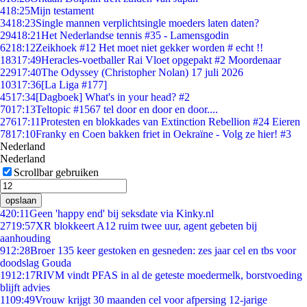
4
18:25
Mijn testament
34
18:23
Single mannen verplichtsingle moeders laten daten?
294
18:21
Het Nederlandse tennis #35 - Lamensgodin
62
18:12
Zeikhoek #12 Het moet niet gekker worden # echt !!
183
17:49
Heracles-voetballer Rai Vloet opgepakt #2 Moordenaar
229
17:40
The Odyssey (Christopher Nolan) 17 juli 2026
103
17:36
[La Liga #177]
45
17:34
[Dagboek] What's in your head? #2
70
17:13
Teltopic #1567 tel door en door en door....
276
17:11
Protesten en blokkades van Extinction Rebellion #24 Eieren
78
17:10
Franky en Coen bakken friet in Oekraïne - Volg ze hier! #3
Nederland
Nederland
Scrollbar gebruiken
opslaan
4
20:11
Geen 'happy end' bij seksdate via Kinky.nl
27
19:57
XR blokkeert A12 ruim twee uur, agent gebeten bij
aanhouding
9
12:28
Broer 135 keer gestoken en gesneden: zes jaar cel en tbs voor
doodslag Gouda
19
12:17
RIVM vindt PFAS in al de geteste moedermelk, borstvoeding
blijft advies
11
09:49
Vrouw krijgt 30 maanden cel voor afpersing 12-jarige