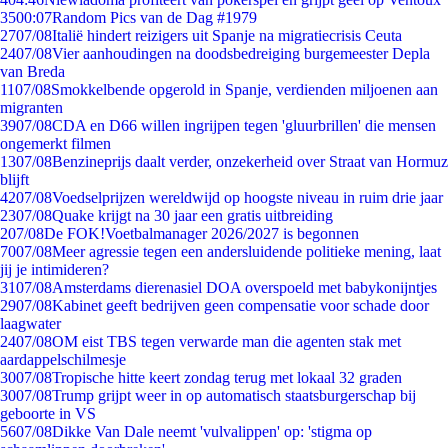
35
00:07
Random Pics van de Dag #1979
27
07/08
Italië hindert reizigers uit Spanje na migratiecrisis Ceuta
24
07/08
Vier aanhoudingen na doodsbedreiging burgemeester Depla
van Breda
11
07/08
Smokkelbende opgerold in Spanje, verdienden miljoenen aan
migranten
39
07/08
CDA en D66 willen ingrijpen tegen 'gluurbrillen' die mensen
ongemerkt filmen
13
07/08
Benzineprijs daalt verder, onzekerheid over Straat van Hormuz
blijft
42
07/08
Voedselprijzen wereldwijd op hoogste niveau in ruim drie jaar
23
07/08
Quake krijgt na 30 jaar een gratis uitbreiding
2
07/08
De FOK!Voetbalmanager 2026/2027 is begonnen
70
07/08
Meer agressie tegen een andersluidende politieke mening, laat
jij je intimideren?
31
07/08
Amsterdams dierenasiel DOA overspoeld met babykonijntjes
29
07/08
Kabinet geeft bedrijven geen compensatie voor schade door
laagwater
24
07/08
OM eist TBS tegen verwarde man die agenten stak met
aardappelschilmesje
30
07/08
Tropische hitte keert zondag terug met lokaal 32 graden
30
07/08
Trump grijpt weer in op automatisch staatsburgerschap bij
geboorte in VS
56
07/08
Dikke Van Dale neemt 'vulvalippen' op: 'stigma op