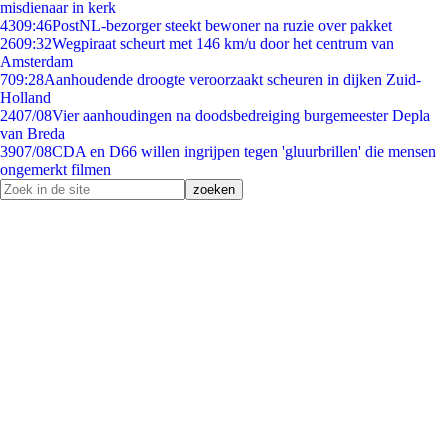
misdienaar in kerk
43
09:46
PostNL-bezorger steekt bewoner na ruzie over pakket
26
09:32
Wegpiraat scheurt met 146 km/u door het centrum van
Amsterdam
7
09:28
Aanhoudende droogte veroorzaakt scheuren in dijken Zuid-
Holland
24
07/08
Vier aanhoudingen na doodsbedreiging burgemeester Depla
van Breda
39
07/08
CDA en D66 willen ingrijpen tegen 'gluurbrillen' die mensen
ongemerkt filmen