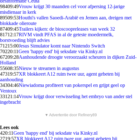
desinformatie Ceuta
984
09:49
Vrouw krijgt 30 maanden cel voor afpersing 12-jarige
misdienaar in kerk
895
09:53
Houthi's vallen Saoedi-Arabië en Jemen aan, dreigen met
blokkade olieroute
874
09:45
Trailers kijken: de bioscoopreleases van week 32
817
12:17
RIVM vindt PFAS in al de geteste moedermelk,
borstvoeding blijft advies
712
15:00
Jesus Simulator komt naar Nintendo Switch
702
20:11
Geen 'happy end' bij seksdate via Kinky.nl
672
09:28
Aanhoudende droogte veroorzaakt scheuren in dijken Zuid-
Holland
556
08:35
Nieuw te streamen in augustus
473
19:57
XR blokkeert A12 ruim twee uur, agent gebeten bij
aanhouding
343
04:46
Niewiadoma profiteert van pokerspel en grijpt geel op
Ventoux
331
21:14
Vrouw krijgt door verwisseling het embryo van ander stel
ingebracht
▼ Advertentie door Refinery89
Lees ook
4
20:11
Geen 'happy end' bij seksdate via Kinky.nl
27
19:57
XR blokkeert A12 ruim twee uur, agent gebeten bij