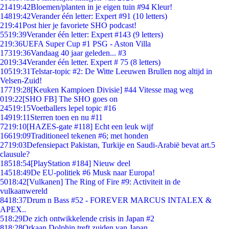
214
19:42
Bloemen/planten in je eigen tuin #94 Kleur!
148
19:42
Verander één letter: Expert #91 (10 letters)
2
19:41
Post hier je favoriete SHO podcast!
55
19:39
Verander één letter: Expert #143 (9 letters)
2
19:36
UEFA Super Cup #1 PSG - Aston Villa
173
19:36
Vandaag 40 jaar geleden... #3
20
19:34
Verander één letter. Expert # 75 (8 letters)
105
19:31
Telstar-topic #2: De Witte Leeuwen Brullen nog altijd in
Velsen-Zuid!
177
19:28
[Keuken Kampioen Divisie] #44 Vitesse mag weg
0
19:22
[SHO FB] The SHO goes on
245
19:15
Voetballers lepel topic #16
149
19:11
Sterren toen en nu #11
72
19:10
[HAZES-gate #118] Echt een leuk wijf
166
19:09
Traditioneel tekenen #6; met honden
27
19:03
Defensiepact Pakistan, Turkije en Saudi-Arabië bevat art.5
clausule?
185
18:54
[PlayStation #184] Nieuw deel
145
18:49
De EU-politiek #6 Musk naar Europa!
50
18:42
[Vulkanen] The Ring of Fire #9: Activiteit in de
vulkaanwereld
84
18:37
Drum n Bass #52 - FOREVER MARCUS INTALEX &
APEX..
5
18:29
De zich ontwikkelende crisis in Japan #2
8
18:28
Orkaan Dolphin treft zuiden van Japan