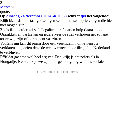
2
Marve
quote:
Op
dinsdag 24 december 2024 @ 20:38
schreef
fps
het volgende:
Blijft bizar dat de staat gedwongen wordt mensen op te vangen die hier
niet mogen zijn.
Zoals ik al eerder zei stel illegaliteit strafbaar en hulp daaraan ook.
Oppakken en vastzetten en iedere keer de straf verhogen net zo lang
tot ze weg zijn of permanent vastzitten.
Volgens mij kan dit prima door een vreemdeling ongewenst te
verklaren aangezien deze de wet overtreed door illegaal in Nederland
te verblijven.
Pffff dat gaat me wel heel erg ver. Dan krijg je net zoiets als in
Hongarije. Nee dank je we zijn hier gelukkig nog wel iets socialer.
▼ Advertentie door Refinery89