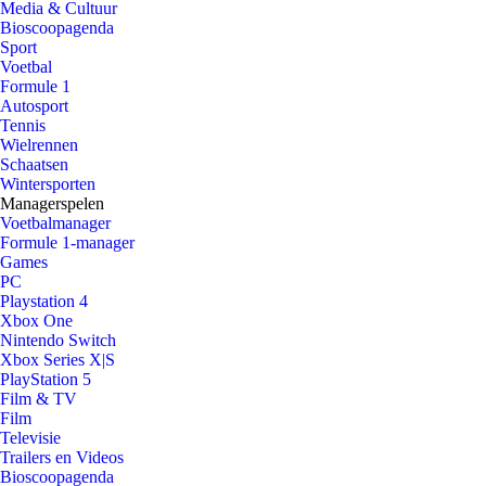
Media & Cultuur
Bioscoopagenda
Sport
Voetbal
Formule 1
Autosport
Tennis
Wielrennen
Schaatsen
Wintersporten
Managerspelen
Voetbalmanager
Formule 1-manager
Games
PC
Playstation 4
Xbox One
Nintendo Switch
Xbox Series X|S
PlayStation 5
Film & TV
Film
Televisie
Trailers en Videos
Bioscoopagenda