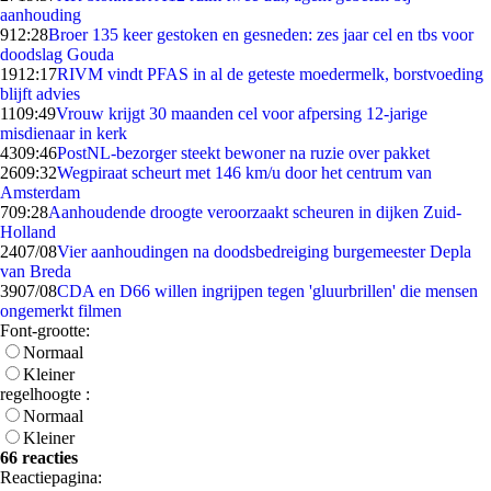
aanhouding
9
12:28
Broer 135 keer gestoken en gesneden: zes jaar cel en tbs voor
doodslag Gouda
19
12:17
RIVM vindt PFAS in al de geteste moedermelk, borstvoeding
blijft advies
11
09:49
Vrouw krijgt 30 maanden cel voor afpersing 12-jarige
misdienaar in kerk
43
09:46
PostNL-bezorger steekt bewoner na ruzie over pakket
26
09:32
Wegpiraat scheurt met 146 km/u door het centrum van
Amsterdam
7
09:28
Aanhoudende droogte veroorzaakt scheuren in dijken Zuid-
Holland
24
07/08
Vier aanhoudingen na doodsbedreiging burgemeester Depla
van Breda
39
07/08
CDA en D66 willen ingrijpen tegen 'gluurbrillen' die mensen
ongemerkt filmen
Font-grootte:
Normaal
Kleiner
regelhoogte :
Normaal
Kleiner
66 reacties
Reactiepagina: