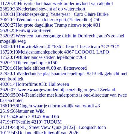
117
20:35
Huisarts doet haar werk onder invloed van alcohol
236
20:33
Nederland stevent af op watertekort
18
20:31
[Boekbespreking] Yesteryear - Caro Claire Burke
206
20:29
Verander een letter expert (7lettereditie) #50
63
20:27
Het grote dagelijkse Trump nieuws topic #31
56
20:25
Eeuwig voortleven
23
20:22
Weer een parkeergarage dicht in Dordrecht, auto's zo snel
mogelijk weg
180
20:19
Touwtrekken 2.0 #636 - Team 1 beste team *G* *O*
137
20:19
Meisjesnamenlepeltopic #367 LOOOOL LAPO
125
20:19
Buitenlandse steden lepeltopic #268
39
20:17
Dierenlepeltopic #150
37
20:16
Het hele alfabet #108 en 4letterwoord
229
20:15
Nederlandse plaatsnamen lepeltopic #213 elk gehucht met
een bord telt
40
20:14
Horrorfilms #33: Halloween
26
20:07
Twee zwaargewonden bij eenzijdig ongeval Zeeland.
52
20:05
OM-Teamleider met kinderporno is oud-directeur van twee
basisscholen
166
19:58
Dingen waar je enorm vrolijk van wordt #3
25
19:56
Natuur en Wild
16
19:54
Radio 2 #145 Ruud 66
47
19:47
[Netflix #210] TUDUM
212
19:43
[NL] Street View Quiz [#122] - Loogisch toch
101
19:43
De landelijke hittegolf van 2026