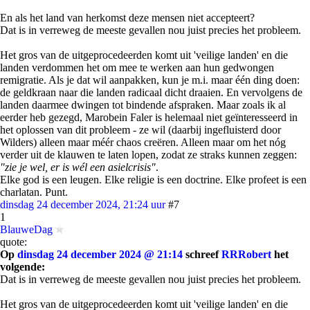
En als het land van herkomst deze mensen niet accepteert?
Dat is in verreweg de meeste gevallen nou juist precies het probleem.
Het gros van de uitgeprocedeerden komt uit 'veilige landen' en die
landen verdommen het om mee te werken aan hun gedwongen
remigratie. Als je dat wil aanpakken, kun je m.i. maar één ding doen:
de geldkraan naar die landen radicaal dicht draaien. En vervolgens de
landen daarmee dwingen tot bindende afspraken. Maar zoals ik al
eerder heb gezegd, Marobein Faler is helemaal niet geïnteresseerd in
het oplossen van dit probleem - ze wil (daarbij ingefluisterd door
Wilders) alleen maar méér chaos creëren. Alleen maar om het nóg
verder uit de klauwen te laten lopen, zodat ze straks kunnen zeggen:
"zie je wel, er is wél een asielcrisis"
.
Elke god is een leugen. Elke religie is een doctrine. Elke profeet is een
charlatan. Punt.
dinsdag 24 december 2024, 21:24 uur
#7
1
BlauweDag
quote:
Op
dinsdag 24 december 2024 @ 21:14
schreef
RRRobert
het
volgende:
Dat is in verreweg de meeste gevallen nou juist precies het probleem.
Het gros van de uitgeprocedeerden komt uit 'veilige landen' en die