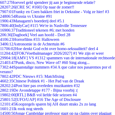
6
07:27
Hoeveel geld spendeer jij aan je beginnende relatie?
282
07:26
[CRE SC #160] Op naar de zomer!!
79
07:01
Franky en Coen bakken friet in Oekraïne - Volg ze hier! #3
248
06:54
Russia vs Ukraine #91
19
06:43
Managarm's boerderij deel #5.1
78
06:40
[IndyCar] #115 We're in Nashville Tennessee
169
06:37
Traditioneel tekenen #6; met honden
2
06:36
[Dagboek] Veel aan hoofd - Deel 28
41
06:23
Horrorfilms #33: Halloween
34
06:12
Astronomie in de Achtertuin #6
117
06:02
Hoe denkt God echt over homo-seksualiteit? deel 4
112
04:42
[FOK!Voetbalmanager 2026/2027] #1 We zijn er weer
299
04:18
[AMV] VS #1312 spammers van de internationale rechtsorde
214
03:47
Punk, disco, New Wave of? #60 Sing along...
73
02:44
Spaanstalige nummers #34 A que calor nos pasaremos por el
verano?
78
02:42
PDC Nieuws #15: Matchfixing
46
02:35
Chinese Politiek #1 - Het Pad van de Draak
282
02:24
Post hier pas overleden muzikanten #32
28
02:19
De Avondetappe #177 - Bijna voorbij :(
198
02:00
[RTL] B&B vol liefde 6de seizoen #4
258
01:52
[UFO/UAP] #16 The Age of Disclosure
121
01:45
Koopzegels sparen bij AH duurt straks 2x zo lang
16
01:21
Ik rook nog steeds
145
00:50
Jonge Cambridge professor stapt op na claims over plagiaat