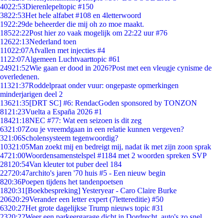
40
22:53
Dierenlepeltopic #150
38
22:53
Het hele alfabet #108 en 4letterwoord
19
22:29
de beheerder die mij oh zo moe maakt.
185
22:22
Post hier zo vaak mogelijk om 22:22 uur #76
126
22:13
Nederland toen
110
22:07
Afvallen met injecties #4
11
22:07
Algemeen Luchtvaarttopic #61
249
21:52
Wie gaan er dood in 2026?Post met een vleugje cynisme de
overledenen.
113
21:37
Roddelpraat onder vuur: ongepaste opmerkingen
minderjarigen deel 2
136
21:35
[DRT SC] #6: RendacGoden sponsored by TONZON
81
21:23
Vuelta a España 2026 #1
184
21:18
NEC #77: Wat een seizoen is dit zeg
63
21:07
Zou je vreemdgaan in een relatie kunnen vergeven?
3
21:06
Scholensysteem tegenwoordig?
103
21:05
Man zoekt mij en bedreigt mij, nadat ik met zijn zoon sprak
47
21:00
Woordensamenstelspel #1184 met 2 woorden spreken SVP
281
20:54
Van kleuter tot puber deel 184
227
20:47
archito's jaren '70 huis #5 - Een nieuw begin
8
20:36
Poepen tijdens het tandenpoetsen
18
20:31
[Boekbespreking] Yesteryear - Caro Claire Burke
206
20:29
Verander een letter expert (7lettereditie) #50
63
20:27
Het grote dagelijkse Trump nieuws topic #31
23
20:22
Weer een parkeergarage dicht in Dordrecht, auto's zo snel