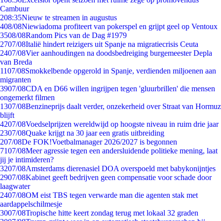
Cambuur
2
08:35
Nieuw te streamen in augustus
4
08/08
Niewiadoma profiteert van pokerspel en grijpt geel op Ventoux
35
08/08
Random Pics van de Dag #1979
27
07/08
Italië hindert reizigers uit Spanje na migratiecrisis Ceuta
24
07/08
Vier aanhoudingen na doodsbedreiging burgemeester Depla
van Breda
11
07/08
Smokkelbende opgerold in Spanje, verdienden miljoenen aan
migranten
39
07/08
CDA en D66 willen ingrijpen tegen 'gluurbrillen' die mensen
ongemerkt filmen
13
07/08
Benzineprijs daalt verder, onzekerheid over Straat van Hormuz
blijft
42
07/08
Voedselprijzen wereldwijd op hoogste niveau in ruim drie jaar
23
07/08
Quake krijgt na 30 jaar een gratis uitbreiding
2
07/08
De FOK!Voetbalmanager 2026/2027 is begonnen
71
07/08
Meer agressie tegen een andersluidende politieke mening, laat
jij je intimideren?
32
07/08
Amsterdams dierenasiel DOA overspoeld met babykonijntjes
29
07/08
Kabinet geeft bedrijven geen compensatie voor schade door
laagwater
24
07/08
OM eist TBS tegen verwarde man die agenten stak met
aardappelschilmesje
30
07/08
Tropische hitte keert zondag terug met lokaal 32 graden