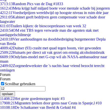
37
13:13
Random Pics van de Dag #1833
16
12:43
Meta krijgt half miljard boete voor mentale schade bij jongeren
42
12:11
Voedselprijzen wereldwijd op hoogste niveau in ruim drie jaar
29
11:05
Kabinet geeft bedrijven geen compensatie voor schade door
laagwater
6
11:03
Trailers kijken: de bioscoopreleases van week 32
24
10:54
OM eist TBS tegen verwarde man die agenten stak met
aardappelschilmesje
24
10:18
Vier aanhoudingen na doodsbedreiging burgemeester Depla
van Breda
40
09:42
Duitser (93) crasht met quad tegen boom, vier gewonden
25
09:22
Huisarts per direct uit vak gezet om ernstig alcoholmisbruik
66
09:19
Onlyfans-model met G-cup wil als NASA-ambassadeur naar
maan
24
09:02
Zorgmedewerkster die 's nachts haar vriend bezocht terecht
ontslagen
Forum
Forum
Scrollbar gebruiken
opslaan
114
08:22
Het grote goedemorgen topic #3
179
08:21
Migranten breken door grens naar Ceuta in Spanje,l #10
101
08:18
De Schatkamer van Beeld & Geluid #4