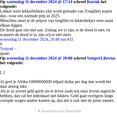
Op
woensdag 11 december 2024 @ 17:14
schreef
Kortak
het
volgende:
Lekker weer lekkerbekkies (dat word gemaakt van Tongfilet) kopen
dus...voor een normale prijs in 2025.
Misschien moet je de prijzen van tongfilet en lekkerbekjes eens naast
elkaar leggen.
De dood gaat ons niet aan. Zolang we er zijn, is de dood er niet, en
wanneer de dood er is, zijn wij er niet meer.
woensdag 11 december 2024, 20:49 uur
#11
0
Teslynd
quote:
Op
woensdag 11 december 2024 @ 20:00
schreef
SemperLibertas
het volgende:
[..]
Al geef je Afrika 10000000000 triljard dollar per dag dan wordt het
daar alsnog niks
Als je ze zoveel geld geeft om te leven zoals wij onze levens ingericht
hebben, dan zal het inderdaad niet lukken. Geld gaat overigens langs
corrupte wegen andere kanten op, dus dat is ook niet de juiste manier.
▼ Advertentie door Refinery89