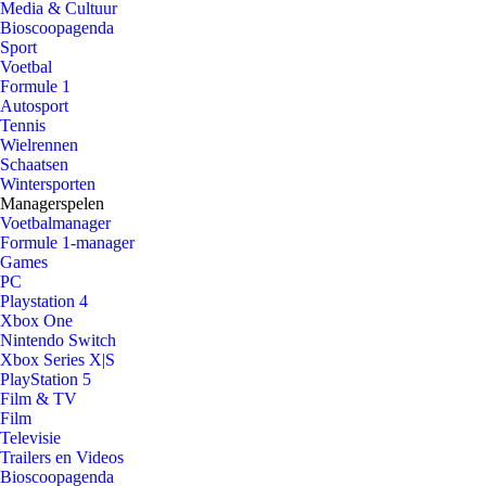
Media & Cultuur
Bioscoopagenda
Sport
Voetbal
Formule 1
Autosport
Tennis
Wielrennen
Schaatsen
Wintersporten
Managerspelen
Voetbalmanager
Formule 1-manager
Games
PC
Playstation 4
Xbox One
Nintendo Switch
Xbox Series X|S
PlayStation 5
Film & TV
Film
Televisie
Trailers en Videos
Bioscoopagenda