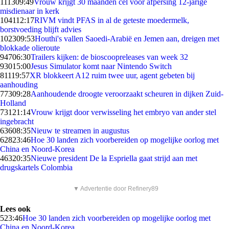
1113
09:49
Vrouw krijgt 30 maanden cel voor afpersing 12-jarige
misdienaar in kerk
1041
12:17
RIVM vindt PFAS in al de geteste moedermelk,
borstvoeding blijft advies
1023
09:53
Houthi's vallen Saoedi-Arabië en Jemen aan, dreigen met
blokkade olieroute
947
06:30
Trailers kijken: de bioscoopreleases van week 32
930
15:00
Jesus Simulator komt naar Nintendo Switch
811
19:57
XR blokkeert A12 ruim twee uur, agent gebeten bij
aanhouding
773
09:28
Aanhoudende droogte veroorzaakt scheuren in dijken Zuid-
Holland
731
21:14
Vrouw krijgt door verwisseling het embryo van ander stel
ingebracht
636
08:35
Nieuw te streamen in augustus
628
23:46
Hoe 30 landen zich voorbereiden op mogelijke oorlog met
China en Noord-Korea
463
20:35
Nieuwe president De la Espriella gaat strijd aan met
drugskartels Colombia
▼ Advertentie door Refinery89
Lees ook
5
23:46
Hoe 30 landen zich voorbereiden op mogelijke oorlog met
China en Noord-Korea