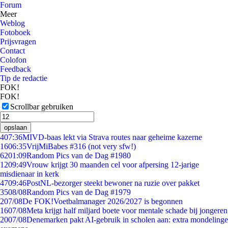
Forum
Meer
Weblog
Fotoboek
Prijsvragen
Contact
Colofon
Feedback
Tip de redactie
FOK!
FOK!
Scrollbar gebruiken
opslaan
4
07:36
MIVD-baas lekt via Strava routes naar geheime kazerne
16
06:35
VrijMiBabes #316 (not very sfw!)
62
01:09
Random Pics van de Dag #1980
12
09:49
Vrouw krijgt 30 maanden cel voor afpersing 12-jarige
misdienaar in kerk
47
09:46
PostNL-bezorger steekt bewoner na ruzie over pakket
35
08/08
Random Pics van de Dag #1979
2
07/08
De FOK!Voetbalmanager 2026/2027 is begonnen
16
07/08
Meta krijgt half miljard boete voor mentale schade bij jongeren
20
07/08
Denemarken pakt AI-gebruik in scholen aan: extra mondelinge