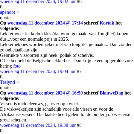
woensdag 11 december 2024, 19:02 uur
#6
0
apenoot
quote:
Op
woensdag 11 december 2024 @ 17:14
schreef
Kortak
het
volgende:
Lekker weer lekkerbekkies (dat word gemaakt van Tongfilet) kopen
dus...voor een normale prijs in 2025.
Lekkerbekkies worden zeker niet van tongfilet gemaakt... Dan zouden
ze onbetaalbaar zijn.
Gebruikte vissoorten zijn heek, pollak of schelvis.
Of je bedoeld de Belgische lekkerbek. Dan krijg je een opgerolde zure
haring
foto
woensdag 11 december 2024, 19:04 uur
#7
0
Teslynd
quote:
Op
woensdag 11 december 2024 @ 16:59
schreef
BlauweDag
het
volgende:
Vissen is middeleeuws, ga over op kweek.
De viskwekerijen zijn schadelijk voor alle vissen en voor de
Afrikaanse vissers. Dat laatste heeft geleid tot de piraterij op westerse
grote schepen.
woensdag 11 december 2024, 19:38 uur
#8
0