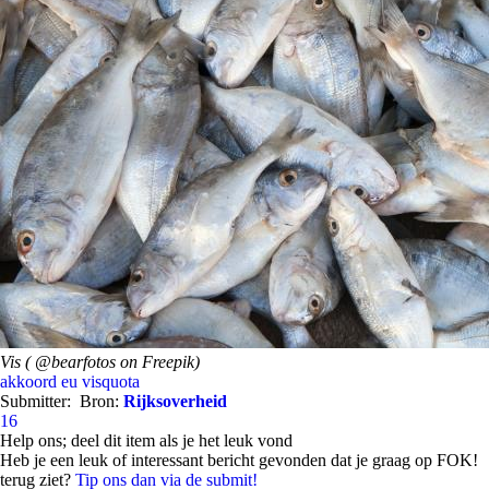
Vis ( @bearfotos on Freepik)
akkoord
eu
visquota
Submitter:
Bron:
Rijksoverheid
16
Help ons; deel dit item als je het leuk vond
Heb je een leuk of interessant bericht gevonden dat je graag op FOK!
terug ziet?
Tip ons dan via de submit!