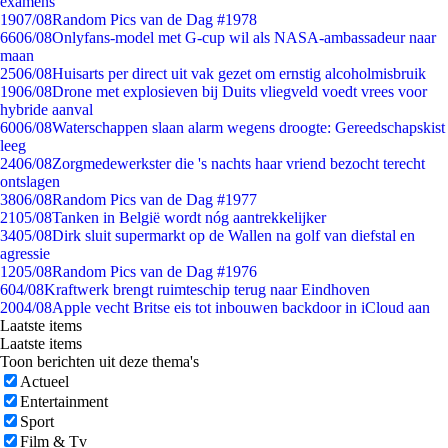
examens
19
07/08
Random Pics van de Dag #1978
66
06/08
Onlyfans-model met G-cup wil als NASA-ambassadeur naar
maan
25
06/08
Huisarts per direct uit vak gezet om ernstig alcoholmisbruik
19
06/08
Drone met explosieven bij Duits vliegveld voedt vrees voor
hybride aanval
60
06/08
Waterschappen slaan alarm wegens droogte: Gereedschapskist
leeg
24
06/08
Zorgmedewerkster die 's nachts haar vriend bezocht terecht
ontslagen
38
06/08
Random Pics van de Dag #1977
21
05/08
Tanken in België wordt nóg aantrekkelijker
34
05/08
Dirk sluit supermarkt op de Wallen na golf van diefstal en
agressie
12
05/08
Random Pics van de Dag #1976
6
04/08
Kraftwerk brengt ruimteschip terug naar Eindhoven
20
04/08
Apple vecht Britse eis tot inbouwen backdoor in iCloud aan
Laatste items
Laatste items
Toon berichten uit deze thema's
Actueel
Entertainment
Sport
Film & Tv