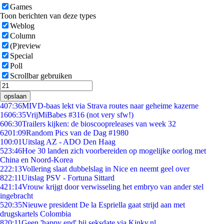
Games
Toon berichten van deze types
Weblog
Column
(P)review
Special
Poll
Scrollbar gebruiken
opslaan
4
07:36
MIVD-baas lekt via Strava routes naar geheime kazerne
16
06:35
VrijMiBabes #316 (not very sfw!)
6
06:30
Trailers kijken: de bioscoopreleases van week 32
62
01:09
Random Pics van de Dag #1980
1
00:01
Uitslag AZ - ADO Den Haag
5
23:46
Hoe 30 landen zich voorbereiden op mogelijke oorlog met
China en Noord-Korea
2
22:13
Vollering slaat dubbelslag in Nice en neemt geel over
8
22:11
Uitslag PSV - Fortuna Sittard
4
21:14
Vrouw krijgt door verwisseling het embryo van ander stel
ingebracht
5
20:35
Nieuwe president De la Espriella gaat strijd aan met
drugskartels Colombia
8
20:11
Geen 'happy end' bij seksdate via Kinky.nl