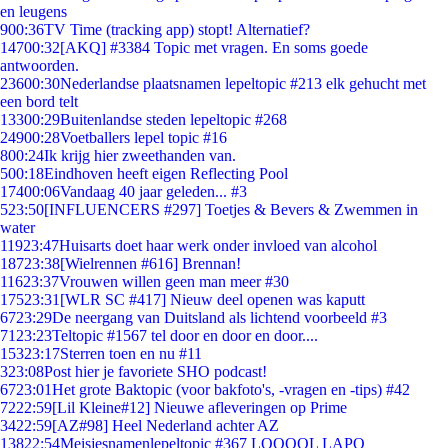
en leugens
9
00:36
TV Time (tracking app) stopt! Alternatief?
147
00:32
[AKQ] #3384 Topic met vragen. En soms goede
antwoorden.
236
00:30
Nederlandse plaatsnamen lepeltopic #213 elk gehucht met
een bord telt
133
00:29
Buitenlandse steden lepeltopic #268
249
00:28
Voetballers lepel topic #16
8
00:24
Ik krijg hier zweethanden van.
5
00:18
Eindhoven heeft eigen Reflecting Pool
174
00:06
Vandaag 40 jaar geleden... #3
5
23:50
[INFLUENCERS #297] Toetjes & Bevers & Zwemmen in
water
119
23:47
Huisarts doet haar werk onder invloed van alcohol
187
23:38
[Wielrennen #616] Brennan!
116
23:37
Vrouwen willen geen man meer #30
175
23:31
[WLR SC #417] Nieuw deel openen was kaputt
67
23:29
De neergang van Duitsland als lichtend voorbeeld #3
71
23:23
Teltopic #1567 tel door en door en door....
153
23:17
Sterren toen en nu #11
3
23:08
Post hier je favoriete SHO podcast!
67
23:01
Het grote Baktopic (voor bakfoto's, -vragen en -tips) #42
72
22:59
[Lil Kleine#12] Nieuwe afleveringen op Prime
34
22:59
[AZ#98] Heel Nederland achter AZ
138
22:54
Meisjesnamenlepeltopic #367 LOOOOL LAPO