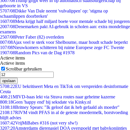
30
07/08
Trump grijpt weer in op automatisch staatsburgerschap bij
geboorte in VS
57
07/08
Dikke Van Dale neemt 'vulvalippen' op: 'stigma op
schaamlippen doorbreken'
16
07/08
Meta krijgt half miljard boete voor mentale schade bij jongeren
20
07/08
Denemarken pakt AI-gebruik in scholen aan: extra mondelinge
examens
25
07/08
Peter Faber (82) overleden
0
07/08
Ajax veel te sterk voor Shelbourne, maar houdt schade beperkt
1
07/08
Nieuwkomers schitteren bij ruime Europese zege FC Twente
19
07/08
Random Pics van de Dag #1978
Actieve items
Actieve items
Scrollbar gebruiken
opslaan
57
08:22
EU bekritiseert Meta en TikTok om verspreiden desinformatie
Ceuta
4
08:21
MIVD-baas lekt via Strava routes naar geheime kazerne
8
08:18
Geen 'happy end' bij seksdate via Kinky.nl
31
08:18
Britney Spears: "Ik geloof dat ik heb gefaald als moeder"
21
08:17
RIVM vindt PFAS in al de geteste moedermelk, borstvoeding
blijft advies
16
07:42
VrijMiBabes #316 (not very sfw!)
32
07:20
Amsterdams dierenasiel DOA overspoeld met babykonijntjes