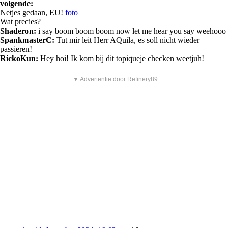
volgende:
Netjes gedaan, EU!
foto
Wat precies?
Shaderon:
i say boom boom boom now let me hear you say weehooo
SpankmasterC:
Tut mir leit Herr AQuila, es soll nicht wieder
passieren!
RickoKun:
Hey hoi! Ik kom bij dit topiqueje checken weetjuh!
▼ Advertentie door Refinery89