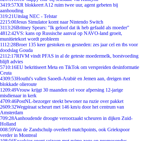
34
19:57
XR blokkeert A12 ruim twee uur, agent gebeten bij
aanhouding
3
19:21
Uitslag NEC - Telstar
22
15:00
Jesus Simulator komt naar Nintendo Switch
31
13:26
Britney Spears: "Ik geloof dat ik heb gefaald als moeder"
48
12:42
VS: kans op Russische aanval op NAVO-land groeit,
munitietekort wordt probleem
11
12:28
Broer 135 keer gestoken en gesneden: zes jaar cel en tbs voor
doodslag Gouda
21
12:17
RIVM vindt PFAS in al de geteste moedermelk, borstvoeding
blijft advies
57
10:16
EU bekritiseert Meta en TikTok om verspreiden desinformatie
Ceuta
43
09:53
Houthi's vallen Saoedi-Arabië en Jemen aan, dreigen met
blokkade olieroute
12
09:49
Vrouw krijgt 30 maanden cel voor afpersing 12-jarige
misdienaar in kerk
47
09:46
PostNL-bezorger steekt bewoner na ruzie over pakket
26
09:32
Wegpiraat scheurt met 146 km/u door het centrum van
Amsterdam
7
09:28
Aanhoudende droogte veroorzaakt scheuren in dijken Zuid-
Holland
0
08:59
Van de Zandschulp overleeft matchpoints, ook Griekspoor
verder in Montreal
1
08:56
Excelsior opent seizoen met ruime zege op promovendus