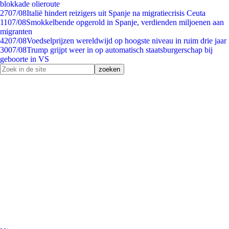
blokkade olieroute
27
07/08
Italië hindert reizigers uit Spanje na migratiecrisis Ceuta
11
07/08
Smokkelbende opgerold in Spanje, verdienden miljoenen aan
migranten
42
07/08
Voedselprijzen wereldwijd op hoogste niveau in ruim drie jaar
30
07/08
Trump grijpt weer in op automatisch staatsburgerschap bij
geboorte in VS