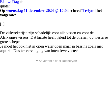
BlauweDag
quote:
Op
woensdag 11 december 2024 @ 19:04
schreef
Teslynd
het
volgende:
[..]
De viskwekerijen zijn schadelijk voor alle vissen en voor de
Afrikaanse vissers. Dat laatste heeft geleid tot de piraterij op westerse
grote schepen.
Je moet het ook niet in open water doen maar in bassins zoals met
aquaria. Dus ter vervanging van intensieve veeteelt.
▼ Advertentie door Refinery89