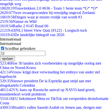
mogelijk weg
180
20:19
Touwtrekken 2.0 #636 - Team 1 beste team *G* *O*
26
20:07
Twee zwaargewonden bij eenzijdig ongeval Zeeland.
166
19:58
Dingen waar je enorm vrolijk van wordt #3
25
19:56
Natuur en Wild
16
19:54
Radio 2 #145 Ruud 66
212
19:43
[NL] Street View Quiz [#122] - Loogisch toch
101
19:43
De landelijke hittegolf van 2026
Internationaal
Internationaal
Scrollbar gebruiken
opslaan
5
23:46
Hoe 30 landen zich voorbereiden op mogelijke oorlog met
China en Noord-Korea
4
21:14
Vrouw krijgt door verwisseling het embryo van ander stel
ingebracht
5
20:35
Nieuwe president De la Espriella gaat strijd aan met
drugskartels Colombia
48
12:42
VS: kans op Russische aanval op NAVO-land groeit,
munitietekort wordt probleem
55
10:16
EU bekritiseert Meta en TikTok om verspreiden desinformatie
Ceuta
43
09:53
Houthi's vallen Saoedi-Arabië en Jemen aan, dreigen met