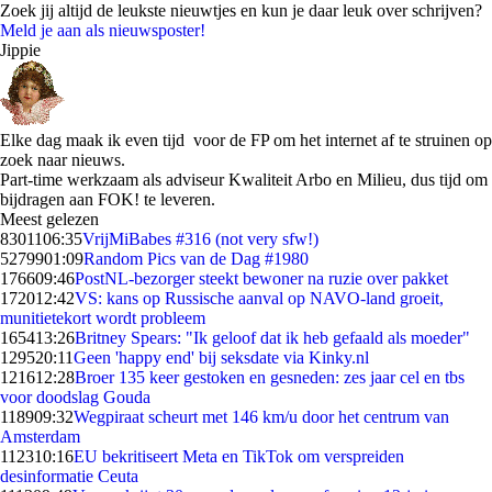
Zoek jij altijd de leukste nieuwtjes en kun je daar leuk over schrijven?
Meld je aan als nieuwsposter!
Jippie
Elke dag maak ik even tijd voor de FP om het internet af te struinen op
zoek naar nieuws.
Part-time werkzaam als adviseur Kwaliteit Arbo en Milieu, dus tijd om
bijdragen aan FOK! te leveren.
Meest gelezen
83011
06:35
VrijMiBabes #316 (not very sfw!)
52799
01:09
Random Pics van de Dag #1980
1766
09:46
PostNL-bezorger steekt bewoner na ruzie over pakket
1720
12:42
VS: kans op Russische aanval op NAVO-land groeit,
munitietekort wordt probleem
1654
13:26
Britney Spears: "Ik geloof dat ik heb gefaald als moeder"
1295
20:11
Geen 'happy end' bij seksdate via Kinky.nl
1216
12:28
Broer 135 keer gestoken en gesneden: zes jaar cel en tbs
voor doodslag Gouda
1189
09:32
Wegpiraat scheurt met 146 km/u door het centrum van
Amsterdam
1123
10:16
EU bekritiseert Meta en TikTok om verspreiden
desinformatie Ceuta