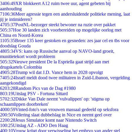
34
06:49
XR blokkeert A12 ruim twee uur, agent gebeten bij
aanhouding
71
06:36
Meer agressie tegen een andersluidende politieke mening, laat
jij je intimideren?
47
05:37
PostNL-bezorger steekt bewoner na ruzie over pakket
5
05:37
Hoe 30 landen zich voorbereiden op mogelijke oorlog met
China en Noord-Korea
11
05:35
Broer 135 keer gestoken en gesneden: zes jaar cel en tbs voor
doodslag Gouda
48
05:34
VS: kans op Russische aanval op NAVO-land groeit,
munitietekort wordt probleem
5
05:32
Nieuwe president De la Espriella gaat strijd aan met
drugskartels Colombia
49
05:28
Trump wil dat J.D. Vance hem in 2028 opvolgt
74
05:24
Israël meldt dood twee militairen in Zuid-Libanon, vergelding
aangekondigd
62
03:28
Random Pics van de Dag #1980
8
03:19
Uitslag PSV - Fortuna Sittard
57
02:32
Dikke Van Dale neemt 'vulvalippen' op: 'stigma op
schaamlippen doorbreken'
40
00:59
Vinted-foto's van vrouwen massaal gedeeld op seksfora
2
00:50
Vollering slaat dubbelslag in Nice en neemt geel over
22
00:28
Jesus Simulator komt naar Nintendo Switch
1
00:25
Uitslag AZ - ADO Den Haag
4
00:10
Vrouw krijgt door verwisseling het embryo van ander stel