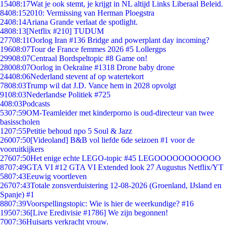
154
08:17
Wat je ook stemt, je krijgt in NL altijd Links Liberaal Beleid.
84
08:15
2010: Vermissing van Herman Ploegstra
24
08:14
Ariana Grande verlaat de spotlight.
48
08:13
[Netflix #210] TUDUM
277
08:11
Oorlog Iran #136 Bridge and powerplant day incoming?
196
08:07
Tour de France femmes 2026 #5 Lollergps
299
08:07
Centraal Bordspeltopic #8 Game on!
280
08:07
Oorlog in Oekraïne #1318 Drone baby drone
244
08:06
Nederland stevent af op watertekort
78
08:03
Trump wil dat J.D. Vance hem in 2028 opvolgt
91
08:03
Nederlandse Politiek #725
4
08:03
Podcasts
53
07:59
OM-Teamleider met kinderporno is oud-directeur van twee
basisscholen
12
07:55
Petitie behoud npo 5 Soul & Jazz
260
07:50
[Videoland] B&B vol liefde 6de seizoen #1 voor de
vooruitkijkers
276
07:50
Het enige echte LEGO-topic #45 LEGOOOOOOOOOOO
87
07:49
GTA VI #12 GTA VI Extended look 27 Augustus Netflix/YT
58
07:43
Eeuwig voortleven
267
07:43
Totale zonsverduistering 12-08-2026 (Groenland, IJsland en
Spanje) #1
88
07:39
Voorspellingstopic: Wie is hier de weerkundige? #16
195
07:36
[Live Eredivisie #1786] We zijn begonnen!
70
07:36
Huisarts verkracht vrouw.