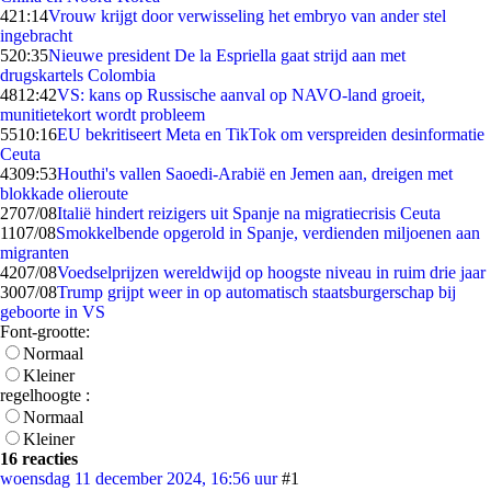
4
21:14
Vrouw krijgt door verwisseling het embryo van ander stel
ingebracht
5
20:35
Nieuwe president De la Espriella gaat strijd aan met
drugskartels Colombia
48
12:42
VS: kans op Russische aanval op NAVO-land groeit,
munitietekort wordt probleem
55
10:16
EU bekritiseert Meta en TikTok om verspreiden desinformatie
Ceuta
43
09:53
Houthi's vallen Saoedi-Arabië en Jemen aan, dreigen met
blokkade olieroute
27
07/08
Italië hindert reizigers uit Spanje na migratiecrisis Ceuta
11
07/08
Smokkelbende opgerold in Spanje, verdienden miljoenen aan
migranten
42
07/08
Voedselprijzen wereldwijd op hoogste niveau in ruim drie jaar
30
07/08
Trump grijpt weer in op automatisch staatsburgerschap bij
geboorte in VS
Font-grootte:
Normaal
Kleiner
regelhoogte :
Normaal
Kleiner
16 reacties
woensdag 11 december 2024, 16:56 uur
#1