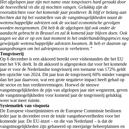
Het afgelopen jaar zijn met name onze tongvissers hard geraakt door
de hoeveelheid vis die zij mochten vangen. Gelukkig zijn de
vooruitzichten voor het komende jaar positiever. Ik blijf er belang aan
hechten dat bij het vaststellen van de vangstmogelijkheden naast de
wetenschappelijke adviezen ook de sociaal economische gevolgen
worden meegenomen. Dit heb ik de afgelopen tijd ook onder de
aandacht gebracht in Brussel en zal ik komend jaar blijven doen. Ook
zagen we dat er op een laat moment in het onderhandelingsproces nog
gewijzigde wetenschappelijke adviezen kwamen. Ik heb er daarom op
aangedrongen om het adviesproces te verbeteren.”
Tongvisserij
Op 6 december is een akkoord bereikt over visbestanden die het EU
met het VK deelt. In dit akkoord is afgesproken dat voor het komende
jaar er voor de Nederlandse tongvisserij een toename van 172% geldt
ten opzichte van 2024. Dit jaar kon de tongvisserij 60% minder vangen
dan het jaar daarvoor, wat een grote negatieve impact heeft gehad op
de sector en hun verdienvermogen. Hoewel de nieuwe
vangstmogelijkheden de pijn van afgelopen jaar niet wegneemt, geven
de vangstmogelijkheden voor komend jaar de tongvisserij gelukkig
weer wat meer ruimte.
Systematiek van visquota
De Europese visserijministers en de Europese Commissie beslissen
ieder jaar in december over de totale vangsthoeveelheden voor het
komende jaar. De EU-inzet – en die van Nederland – is dat de
vangstmogelijkheden zijn gebaseerd op meerjarige beheerplannen en