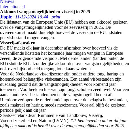
Nieuws
Internationaal
Akkoord vangstmogelijkheden visserij in 2025
Jippie
11-12-2024 16:44
print
De lidstaten van de Europese Unie (EU) hebben een akkoord gesloten
over de vangstmogelijkheden voor de zeevisserij in 2025. De
overeenkomst maakt duidelijk hoeveel de vissers in de EU-lidstaten
per visbestand mogen vangen.
Visserij-afspraken
De EU maakt elk jaar in december afspraken over hoeveel vis de
verschillende lidstaten het komende jaar mogen vangen in Europese
zeeën, de zogenoemde visquota. Met derde landen (landen buiten de
EU) sluit de EU afzonderlijke akkoorden over vangstmogelijkheden en
ook over bijvoorbeeld toegang tot elkaars wateren.
Voor de Nederlandse visserijsector zijn onder andere tong, haring en
horsmakreel belangrijke visbestanden. Een aantal visbestanden zijn
dusdanig gezond dat de vangstmogelijkheden voor komend jaar
toenemen. Voorbeelden hiervan zijn tong, schol en zeeduivel. Voor een
aantal andere visbestanden nemen de vangstmogelijkheden af.
Hierdoor verlopen de onderhandelingen over de pelagische bestanden,
zoals makreel en haring, steeds moeizamer. Voor aal blijft de gesloten
periode gelijk aan dit jaar.
Staatssecretaris Jean Rummenie van Landbouw, Visserij,
Voedselzekerheid en Natuur (LVVN):
“Ik ben tevreden dat er dit jaar
tijdig een akkoord is bereikt over de vangstmogelijkheden voor 2025.