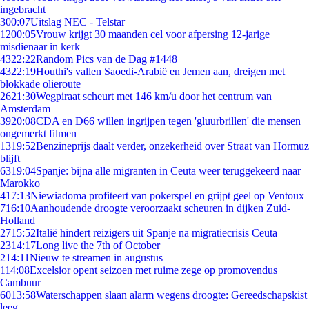
ingebracht
3
00:07
Uitslag NEC - Telstar
12
00:05
Vrouw krijgt 30 maanden cel voor afpersing 12-jarige
misdienaar in kerk
43
22:22
Random Pics van de Dag #1448
43
22:19
Houthi's vallen Saoedi-Arabië en Jemen aan, dreigen met
blokkade olieroute
26
21:30
Wegpiraat scheurt met 146 km/u door het centrum van
Amsterdam
39
20:08
CDA en D66 willen ingrijpen tegen 'gluurbrillen' die mensen
ongemerkt filmen
13
19:52
Benzineprijs daalt verder, onzekerheid over Straat van Hormuz
blijft
63
19:04
Spanje: bijna alle migranten in Ceuta weer teruggekeerd naar
Marokko
4
17:13
Niewiadoma profiteert van pokerspel en grijpt geel op Ventoux
7
16:10
Aanhoudende droogte veroorzaakt scheuren in dijken Zuid-
Holland
27
15:52
Italië hindert reizigers uit Spanje na migratiecrisis Ceuta
23
14:17
Long live the 7th of October
2
14:11
Nieuw te streamen in augustus
1
14:08
Excelsior opent seizoen met ruime zege op promovendus
Cambuur
60
13:58
Waterschappen slaan alarm wegens droogte: Gereedschapskist
leeg