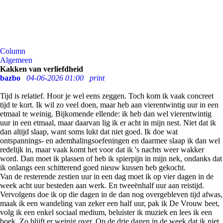
Column
Algemeen
Kakken van verliefdheid
bazbo
04-06-2026 01:00
print
Tijd is relatief. Hoor je wel eens zeggen. Toch kom ik vaak concreet
tijd te kort. Ik wil zo veel doen, maar heb aan vierentwintig uur in een
etmaal te weinig. Bijkomende ellende: ik heb dan wel vierentwintig
uur in een etmaal, maar daarvan lig ik er acht in mijn nest. Niet dat ik
dan altijd slaap, want soms lukt dat niet goed. Ik doe wat
ontspannings- en ademhalingsoefeningen en daarmee slaap ik dan wel
redelijk in, maar vaak komt het voor dat ik 's nachts weer wakker
word. Dan moet ik plassen of heb ik spierpijn in mijn nek, ondanks dat
ik onlangs een schitterend goed nieuw kussen heb gekocht.
Van de resterende zestien uur in een dag moet ik op vier dagen in de
week acht uur besteden aan werk. En tweeënhalf uur aan reistijd.
Vervolgens doe ik op die dagen in de dan nog overgebleven tijd afwas,
maak ik een wandeling van zeker een half uur, pak ik De Vrouw beet,
volg ik een enkel sociaal medium, beluister ik muziek en lees ik een
boek. Zo blijft er weinig over. Op de drie dagen in de week dat ik niet