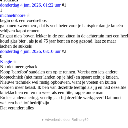
donderdag 4 juni 2026, 01:22 uur
#1
1
michaelmoore
begin ook een voedselbos
ga banen zwemmen , dat is veel beter voor je hartspier dan je knieën
schijven kapot rennen
Er gaat niets boven lekker in de zon zitten in de achtertuin met een heel
koud glas bier , als je al 75 jaar bent en nog gezond, laat ze maar
lachen de sukkels
donderdag 4 juni 2026, 08:10 uur
#2
0
Kiegie
Nu niet meer gehackt
Koop 'barefoot' sandalen om op te rennen. Vereist een iets andere
looptechniek (niet meer landen op je hiel) en spaart echt je knieën.
Nieuwe techniek wel rustig opbouwen, want je voeten en kuiten
worden meer belast. Ik ben van dezelfde leeftijd als jij en had dezelfde
knieklachten en ren nu weer als een fitte, rappe oude man.
En iets anders: tering, veertig jaar bij dezelfde werkgever! Dat moet
wel een heel tof bedrijf zijn.
Dat verandert alles
▼ Advertentie door Refinery89