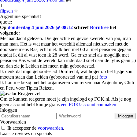
1
flipsen
Argentinie-specialist!
quote:
Op
donderdag 4 juni 2026 @ 08:12
schreef
Bornfree
het
volgende:
Met aandacht gelezen. Die gedachte en gevoelswereld van jou, man
man man. Het is wat maar het verschilt allemaal niet zoveel met de
doorsnee mens Bas, echt niet. Ik ben met 60 al met pensioen gegaan
omdat ik dit al wist toen ik 28 werd. Ga er zo snel als mogelijk met
pensioen Bas want de wereld kan inderdaad snel naar de tyfus gaan ;-)
en dan zie je Leiden niet meer, mijn geboortestad.
Ik denk dat mijn geboortestad Dordrecht, wat hoger op het lijstje zou
moeten staan dan Leiden (geboortestad van mij pa)
foto
Ik hou me bezig met het organiseren van reizen naar Argentinie, Chili
en Peru voor Tipica Reizen.
Reageer zelf
Om te kunnen reageren moet je zijn ingelogd op FOK.nl. Als je nog
geen account hebt kun je gratis
een FOK!account aanmaken
Inloggen
Voorwaarden
Ik accepteer de
voorwaarden
.
Laatste reviews en specials