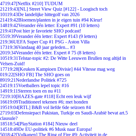
47
19:47
[Netflix #210] TUDUM
212
19:43
[NL] Street View Quiz [#122] - Loogisch toch
101
19:43
De landelijke hittegolf van 2026
214
19:42
Bloemen/planten in je eigen tuin #94 Kleur!
148
19:42
Verander één letter: Expert #91 (10 letters)
2
19:41
Post hier je favoriete SHO podcast!
55
19:39
Verander één letter: Expert #143 (9 letters)
2
19:36
UEFA Super Cup #1 PSG - Aston Villa
173
19:36
Vandaag 40 jaar geleden... #3
20
19:34
Verander één letter. Expert # 75 (8 letters)
105
19:31
Telstar-topic #2: De Witte Leeuwen Brullen nog altijd in
Velsen-Zuid!
177
19:28
[Keuken Kampioen Divisie] #44 Vitesse mag weg
0
19:22
[SHO FB] The SHO goes on
89
19:21
Nederlandse Politiek #725
245
19:15
Voetballers lepel topic #16
149
19:11
Sterren toen en nu #11
72
19:10
[HAZES-gate #118] Echt een leuk wijf
166
19:09
Traditioneel tekenen #6; met honden
195
19:04
[RTL] B&B vol liefde 6de seizoen #4
27
19:03
Defensiepact Pakistan, Turkije en Saudi-Arabië bevat art.5
clausule?
185
18:54
[PlayStation #184] Nieuw deel
145
18:49
De EU-politiek #6 Musk naar Europa!
50
18:42
[Vulkanen] The Ring of Fire #9: Activiteit in de