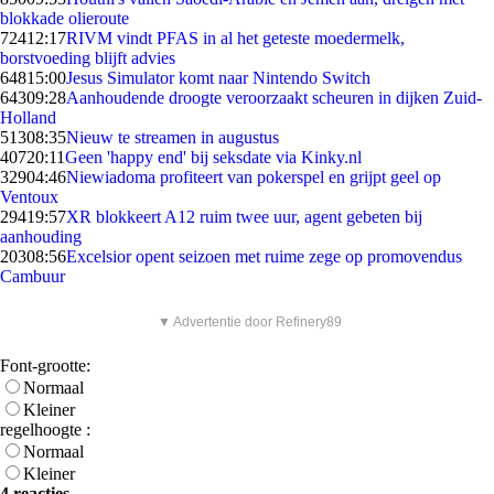
blokkade olieroute
724
12:17
RIVM vindt PFAS in al het geteste moedermelk,
borstvoeding blijft advies
648
15:00
Jesus Simulator komt naar Nintendo Switch
643
09:28
Aanhoudende droogte veroorzaakt scheuren in dijken Zuid-
Holland
513
08:35
Nieuw te streamen in augustus
407
20:11
Geen 'happy end' bij seksdate via Kinky.nl
329
04:46
Niewiadoma profiteert van pokerspel en grijpt geel op
Ventoux
294
19:57
XR blokkeert A12 ruim twee uur, agent gebeten bij
aanhouding
203
08:56
Excelsior opent seizoen met ruime zege op promovendus
Cambuur
▼ Advertentie door Refinery89
Font-grootte:
Normaal
Kleiner
regelhoogte :
Normaal
Kleiner
4 reacties