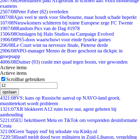
20
07/08
Denemarken pakt AI-gebruik in scholen aan: extra mondelinge
examens
25
07/08
Peter Faber (82) overleden
0
07/08
Ajax veel te sterk voor Shelbourne, maar houdt schade beperkt
1
07/08
Nieuwkomers schitteren bij ruime Europese zege FC Twente
19
07/08
Random Pics van de Dag #1978
15
06/08
Ontslagen bij Halo Studios na Campaign Evolved
19
06/08
PS5-doos waarschuwt voor einde fysieke games
2
06/08
Le Court wint na nerveuze finale, Pieterse derde
29
06/08
NPO-manager Menno de Boer geschorst na dickpic in
groepsapp
40
06/08
Duitser (93) crasht met quad tegen boom, vier gewonden
Actieve items
Actieve items
Scrollbar gebruiken
opslaan
43
21:08
VS: kans op Russische aanval op NAVO-land groeit,
munitietekort wordt probleem
13
21:07
XR blokkeert A12 ruim twee uur, agent gebeten bij
aanhouding
52
21:05
EU bekritiseert Meta en TikTok om verspreiden desinformatie
Ceuta
3
21:00
Geen 'happy end' bij seksdate via Kinky.nl
72
20:58
Israël meldt dood twee militairen in Zuid-Libanon, vergelding