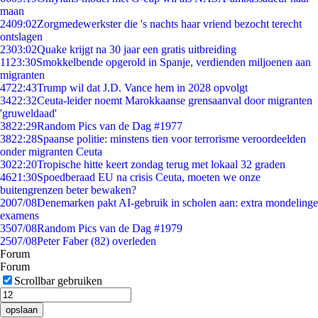
maan
24
09:02
Zorgmedewerkster die 's nachts haar vriend bezocht terecht
ontslagen
23
03:02
Quake krijgt na 30 jaar een gratis uitbreiding
11
23:30
Smokkelbende opgerold in Spanje, verdienden miljoenen aan
migranten
47
22:43
Trump wil dat J.D. Vance hem in 2028 opvolgt
34
22:32
Ceuta-leider noemt Marokkaanse grensaanval door migranten
'gruweldaad'
38
22:29
Random Pics van de Dag #1977
38
22:28
Spaanse politie: minstens tien voor terrorisme veroordeelden
onder migranten Ceuta
30
22:20
Tropische hitte keert zondag terug met lokaal 32 graden
46
21:30
Spoedberaad EU na crisis Ceuta, moeten we onze
buitengrenzen beter bewaken?
20
07/08
Denemarken pakt AI-gebruik in scholen aan: extra mondelinge
examens
35
07/08
Random Pics van de Dag #1979
25
07/08
Peter Faber (82) overleden
Forum
Forum
Scrollbar gebruiken
opslaan