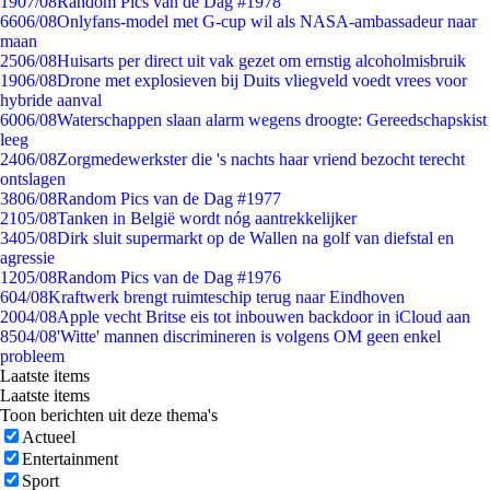
19
07/08
Random Pics van de Dag #1978
66
06/08
Onlyfans-model met G-cup wil als NASA-ambassadeur naar
maan
25
06/08
Huisarts per direct uit vak gezet om ernstig alcoholmisbruik
19
06/08
Drone met explosieven bij Duits vliegveld voedt vrees voor
hybride aanval
60
06/08
Waterschappen slaan alarm wegens droogte: Gereedschapskist
leeg
24
06/08
Zorgmedewerkster die 's nachts haar vriend bezocht terecht
ontslagen
38
06/08
Random Pics van de Dag #1977
21
05/08
Tanken in België wordt nóg aantrekkelijker
34
05/08
Dirk sluit supermarkt op de Wallen na golf van diefstal en
agressie
12
05/08
Random Pics van de Dag #1976
6
04/08
Kraftwerk brengt ruimteschip terug naar Eindhoven
20
04/08
Apple vecht Britse eis tot inbouwen backdoor in iCloud aan
85
04/08
'Witte' mannen discrimineren is volgens OM geen enkel
probleem
Laatste items
Laatste items
Toon berichten uit deze thema's
Actueel
Entertainment
Sport