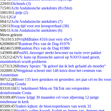
2
29/01
Dichtsels (3)
7
15/01
Acht Andalusische anekdotes (8) (Slot)
10
01/01
Lijstje (2)
5
11/12
Gif
0
04/12
Acht Andalusische anekdotes (7)
1
20/11
Hoog tijd voor een kroegverhaal (38)
9
06/11
Acht Andalusische anekdotes (6)
Meest gelezen
76119
15:10
VrijMiBabes #316 (not very sfw!)
62696
00:07
Random Pics van de Dag #1979
40246
15:09
Random Pics van de Dag #1980
1459
09:46
PostNL-bezorger steekt bewoner na ruzie over pakket
1352
12:42
VS: kans op Russische aanval op NAVO-land groeit,
munitietekort wordt probleem
1273
13:26
Britney Spears: "Ik geloof dat ik heb gefaald als moeder"
1020
09:32
Wegpiraat scheurt met 146 km/u door het centrum van
Amsterdam
997
12:28
Broer 135 keer gestoken en gesneden: zes jaar cel en tbs voor
doodslag Gouda
933
10:16
EU bekritiseert Meta en TikTok om verspreiden
desinformatie Ceuta
931
09:49
Vrouw krijgt 30 maanden cel voor afpersing 12-jarige
misdienaar in kerk
855
09:45
Trailers kijken: de bioscoopreleases van week 32
850
09:53
Houthi's vallen Saoedi-Arabië en Jemen aan, dreigen met