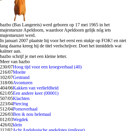
bazbo (Bas Langereis) werd geboren op 17 mei 1965 in het
majestueuze Apeldoorn, waardoor Apeldoorn gelijk nóg iets
majestueuzer werd.
In januari 2007 plaatste hij voor het eerst een stukje op FOK! en niet
lang daarna kreeg hij de titel veelschrijver. Doet het inmiddels wat
kalmer aan.
bazbo schrijf je met een kleine letter.
Meer van bazbo
2
30/07
Hoog tijd voor een kroegverhaal (40)
2
16/07
Moeite
1
02/07
Gestrand
3
18/06
Avonturen
4
04/06
Kakken van verliefdheid
6
21/05
Een andere keer (00001)
5
07/05
Klachten
2
23/04
Piercing
5
12/04
Pornoverhaal
2
26/03
Ben ik nou helemaal
0
12/03
Wegdek
4
26/02
klein
1
12/02
Acht Andalusische anekdotes (epiloog)