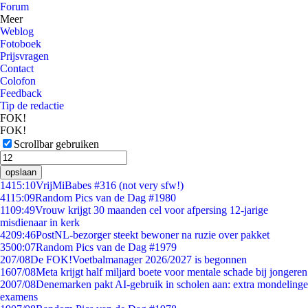
Forum
Meer
Weblog
Fotoboek
Prijsvragen
Contact
Colofon
Feedback
Tip de redactie
FOK!
FOK!
Scrollbar gebruiken
opslaan
14
15:10
VrijMiBabes #316 (not very sfw!)
41
15:09
Random Pics van de Dag #1980
11
09:49
Vrouw krijgt 30 maanden cel voor afpersing 12-jarige
misdienaar in kerk
42
09:46
PostNL-bezorger steekt bewoner na ruzie over pakket
35
00:07
Random Pics van de Dag #1979
2
07/08
De FOK!Voetbalmanager 2026/2027 is begonnen
16
07/08
Meta krijgt half miljard boete voor mentale schade bij jongeren
20
07/08
Denemarken pakt AI-gebruik in scholen aan: extra mondelinge
examens