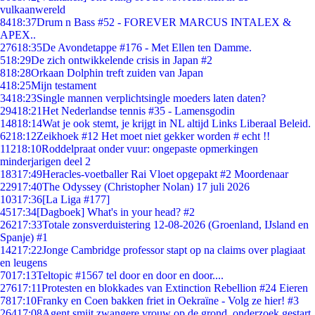
vulkaanwereld
84
18:37
Drum n Bass #52 - FOREVER MARCUS INTALEX &
APEX..
276
18:35
De Avondetappe #176 - Met Ellen ten Damme.
5
18:29
De zich ontwikkelende crisis in Japan #2
8
18:28
Orkaan Dolphin treft zuiden van Japan
4
18:25
Mijn testament
34
18:23
Single mannen verplichtsingle moeders laten daten?
294
18:21
Het Nederlandse tennis #35 - Lamensgodin
148
18:14
Wat je ook stemt, je krijgt in NL altijd Links Liberaal Beleid.
62
18:12
Zeikhoek #12 Het moet niet gekker worden # echt !!
112
18:10
Roddelpraat onder vuur: ongepaste opmerkingen
minderjarigen deel 2
183
17:49
Heracles-voetballer Rai Vloet opgepakt #2 Moordenaar
229
17:40
The Odyssey (Christopher Nolan) 17 juli 2026
103
17:36
[La Liga #177]
45
17:34
[Dagboek] What's in your head? #2
262
17:33
Totale zonsverduistering 12-08-2026 (Groenland, IJsland en
Spanje) #1
142
17:22
Jonge Cambridge professor stapt op na claims over plagiaat
en leugens
70
17:13
Teltopic #1567 tel door en door en door....
276
17:11
Protesten en blokkades van Extinction Rebellion #24 Eieren
78
17:10
Franky en Coen bakken friet in Oekraïne - Volg ze hier! #3
264
17:08
Agent smijt zwangere vrouw op de grond, onderzoek gestart