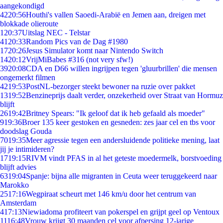
aangekondigd
42
20:56
Houthi's vallen Saoedi-Arabië en Jemen aan, dreigen met
blokkade olieroute
1
20:37
Uitslag NEC - Telstar
41
20:33
Random Pics van de Dag #1980
17
20:26
Jesus Simulator komt naar Nintendo Switch
14
20:12
VrijMiBabes #316 (not very sfw!)
39
20:08
CDA en D66 willen ingrijpen tegen 'gluurbrillen' die mensen
ongemerkt filmen
42
19:53
PostNL-bezorger steekt bewoner na ruzie over pakket
13
19:52
Benzineprijs daalt verder, onzekerheid over Straat van Hormuz
blijft
26
19:42
Britney Spears: "Ik geloof dat ik heb gefaald als moeder"
9
19:36
Broer 135 keer gestoken en gesneden: zes jaar cel en tbs voor
doodslag Gouda
70
19:35
Meer agressie tegen een andersluidende politieke mening, laat
jij je intimideren?
17
19:15
RIVM vindt PFAS in al het geteste moedermelk, borstvoeding
blijft advies
63
19:04
Spanje: bijna alle migranten in Ceuta weer teruggekeerd naar
Marokko
25
17:16
Wegpiraat scheurt met 146 km/u door het centrum van
Amsterdam
4
17:13
Niewiadoma profiteert van pokerspel en grijpt geel op Ventoux
11
16:48
Vrouw krijgt 30 maanden cel voor afpersing 12-jarige