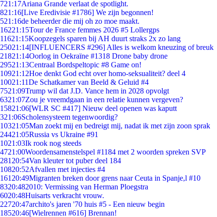
7
21:17
Ariana Grande verlaat de spotlight.
8
21:16
[Live Eredivisie #1786] We zijn begonnen!
5
21:16
de beheerder die mij oh zo moe maakt.
162
21:15
Tour de France femmes 2026 #5 Lollergps
116
21:15
Koopzegels sparen bij AH duurt straks 2x zo lang
250
21:14
[INFLUENCERS #296] Alles is welkom kneuzing of breuk
218
21:14
Oorlog in Oekraïne #1318 Drone baby drone
295
21:13
Centraal Bordspeltopic #8 Game on!
109
21:12
Hoe denkt God echt over homo-seksualiteit? deel 4
100
21:11
De Schatkamer van Beeld & Geluid #4
75
21:09
Trump wil dat J.D. Vance hem in 2028 opvolgt
63
21:07
Zou je vreemdgaan in een relatie kunnen vergeven?
158
21:06
[WLR SC #417] Nieuw deel openen was kaputt
3
21:06
Scholensysteem tegenwoordig?
103
21:05
Man zoekt mij en bedreigt mij, nadat ik met zijn zoon sprak
244
21:05
Russia vs Ukraine #91
10
21:03
Ik rook nog steeds
47
21:00
Woordensamenstelspel #1184 met 2 woorden spreken SVP
281
20:54
Van kleuter tot puber deel 184
108
20:52
Afvallen met injecties #4
161
20:49
Migranten breken door grens naar Ceuta in Spanje,l #10
83
20:48
2010: Vermissing van Herman Ploegstra
60
20:48
Huisarts verkracht vrouw.
227
20:47
archito's jaren '70 huis #5 - Een nieuw begin
185
20:46
[Wielrennen #616] Brennan!