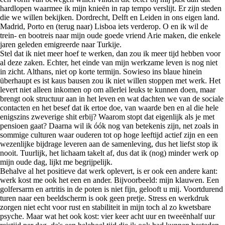
hardlopen waarmee ik mijn knieën in rap tempo verslijt. Er zijn steden
die we willen bekijken. Dordrecht, Delft en Leiden in ons eigen land.
Madrid, Porto en (terug naar) Lisboa iets verderop. O en ik wil de
trein- en bootreis naar mijn oude goede vriend Arie maken, die enkele
jaren geleden emigreerde naar Turkije.
Stel dat ik niet meer hoef te werken, dan zou ik meer tijd hebben voor
al deze zaken. Echter, het einde van mijn werkzame leven is nog niet
in zicht. Althans, niet op korte termijn. Sowieso ins blaue hinein
überhaupt es ist kaus bausen zou ik niet willen stoppen met werk. Het
levert niet alleen inkomen op om allerlei leuks te kunnen doen, maar
brengt ook structuur aan in het leven en wat dachten we van de sociale
contacten en het besef dat ik ertoe doe, van waarde ben en al die hele
enigszins zweverige shit erbij? Waarom stopt dat eigenlijk als je met
pensioen gaat? Daarna wil ik óók nog van betekenis zijn, net zoals in
sommige culturen waar ouderen tot op hoge leeftijd actief zijn en een
wezenlijke bijdrage leveren aan de samenleving, dus het liefst stop ik
nooit. Tuurlijk, het lichaam takelt af, dus dat ik (nog) minder werk op
mijn oude dag, lijkt me begrijpelijk.
Behalve al het positieve dat werk oplevert, is er ook een andere kant:
werk kost me ook het een en ander. Bijvoorbeeld: mijn klauwen. Een
golfersarm en artritis in de poten is niet fijn, gelooft u mij. Voortdurend
turen naar een beeldscherm is ook geen pretje. Stress en werkdruk
zorgen niet echt voor rust en stabiliteit in mijn toch al zo kwetsbare
psyche. Maar wat het ook kost: vier keer acht uur en tweeënhalf uur