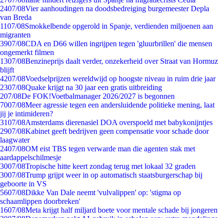
24
07/08
Vier aanhoudingen na doodsbedreiging burgemeester Depla
van Breda
11
07/08
Smokkelbende opgerold in Spanje, verdienden miljoenen aan
migranten
39
07/08
CDA en D66 willen ingrijpen tegen 'gluurbrillen' die mensen
ongemerkt filmen
13
07/08
Benzineprijs daalt verder, onzekerheid over Straat van Hormuz
blijft
42
07/08
Voedselprijzen wereldwijd op hoogste niveau in ruim drie jaar
23
07/08
Quake krijgt na 30 jaar een gratis uitbreiding
2
07/08
De FOK!Voetbalmanager 2026/2027 is begonnen
70
07/08
Meer agressie tegen een andersluidende politieke mening, laat
jij je intimideren?
31
07/08
Amsterdams dierenasiel DOA overspoeld met babykonijntjes
29
07/08
Kabinet geeft bedrijven geen compensatie voor schade door
laagwater
24
07/08
OM eist TBS tegen verwarde man die agenten stak met
aardappelschilmesje
30
07/08
Tropische hitte keert zondag terug met lokaal 32 graden
30
07/08
Trump grijpt weer in op automatisch staatsburgerschap bij
geboorte in VS
56
07/08
Dikke Van Dale neemt 'vulvalippen' op: 'stigma op
schaamlippen doorbreken'
16
07/08
Meta krijgt half miljard boete voor mentale schade bij jongeren