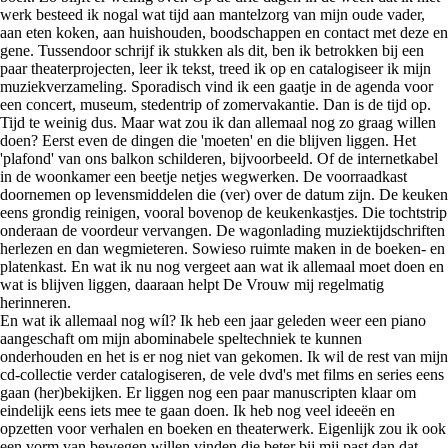
werk besteed ik nogal wat tijd aan mantelzorg van mijn oude vader,
aan eten koken, aan huishouden, boodschappen en contact met deze en
gene. Tussendoor schrijf ik stukken als dit, ben ik betrokken bij een
paar theaterprojecten, leer ik tekst, treed ik op en catalogiseer ik mijn
muziekverzameling. Sporadisch vind ik een gaatje in de agenda voor
een concert, museum, stedentrip of zomervakantie. Dan is de tijd op.
Tijd te weinig dus. Maar wat zou ik dan allemaal nog zo graag willen
doen? Eerst even de dingen die 'moeten' en die blijven liggen. Het
'plafond' van ons balkon schilderen, bijvoorbeeld. Of de internetkabel
in de woonkamer een beetje netjes wegwerken. De voorraadkast
doornemen op levensmiddelen die (ver) over de datum zijn. De keuken
eens grondig reinigen, vooral bovenop de keukenkastjes. Die tochtstrip
onderaan de voordeur vervangen. De wagonlading muziektijdschriften
herlezen en dan wegmieteren. Sowieso ruimte maken in de boeken- en
platenkast. En wat ik nu nog vergeet aan wat ik allemaal moet doen en
wat is blijven liggen, daaraan helpt De Vrouw mij regelmatig
herinneren.
En wat ik allemaal nog wíl? Ik heb een jaar geleden weer een piano
aangeschaft om mijn abominabele speltechniek te kunnen
onderhouden en het is er nog niet van gekomen. Ik wil de rest van mijn
cd-collectie verder catalogiseren, de vele dvd's met films en series eens
gaan (her)bekijken. Er liggen nog een paar manuscripten klaar om
eindelijk eens iets mee te gaan doen. Ik heb nog veel ideeën en
opzetten voor verhalen en boeken en theaterwerk. Eigenlijk zou ik ook
een vorm van bewegen willen vinden die beter bij mij past dan dat