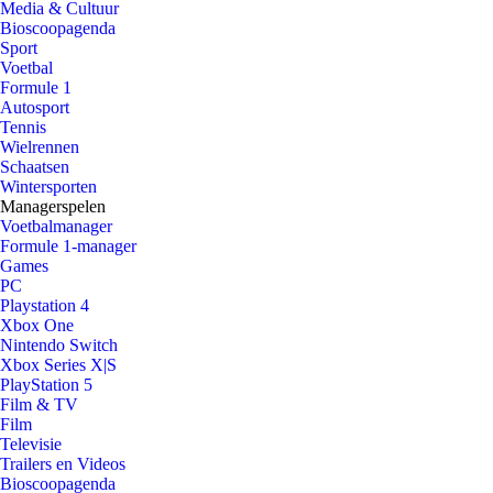
Media & Cultuur
Bioscoopagenda
Sport
Voetbal
Formule 1
Autosport
Tennis
Wielrennen
Schaatsen
Wintersporten
Managerspelen
Voetbalmanager
Formule 1-manager
Games
PC
Playstation 4
Xbox One
Nintendo Switch
Xbox Series X|S
PlayStation 5
Film & TV
Film
Televisie
Trailers en Videos
Bioscoopagenda