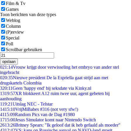
Film & Tv
Games
Toon berichten van deze types
Weblog
Column
(P)review
Special
Poll
Scrollbar gebruiken
opslaan
0
21:14
Vrouw krijgt door verwisseling het embryo van ander stel
ingebracht
0
20:35
Nieuwe president De la Espriella gaat strijd aan met
drugskartels Colombia
3
20:11
Geen 'happy end' bij seksdate via Kinky.nl
13
19:57
XR blokkeert A12 ruim twee uur, agent gebeten bij
aanhouding
1
19:21
Uitslag NEC - Telstar
14
15:10
VrijMiBabes #316 (not very sfw!)
41
15:09
Random Pics van de Dag #1980
17
15:00
Jesus Simulator komt naar Nintendo Switch
26
13:26
Britney Spears: "Ik geloof dat ik heb gefaald als moeder"
43
12:42
VS: kans op Russische aanval op NAVO-land groeit,