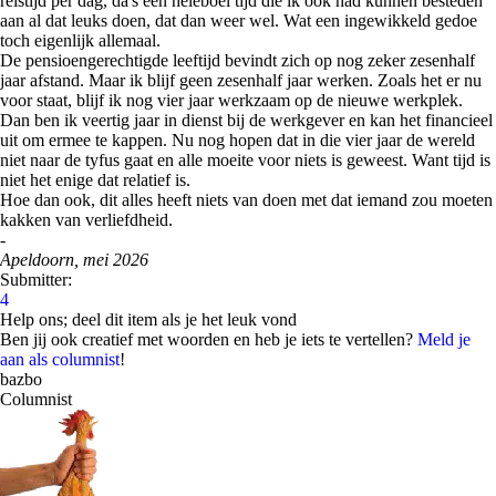
reistijd per dag, da's een heleboel tijd die ik ook had kunnen besteden
aan al dat leuks doen, dat dan weer wel. Wat een ingewikkeld gedoe
toch eigenlijk allemaal.
De pensioengerechtigde leeftijd bevindt zich op nog zeker zesenhalf
jaar afstand. Maar ik blijf geen zesenhalf jaar werken. Zoals het er nu
voor staat, blijf ik nog vier jaar werkzaam op de nieuwe werkplek.
Dan ben ik veertig jaar in dienst bij de werkgever en kan het financieel
uit om ermee te kappen. Nu nog hopen dat in die vier jaar de wereld
niet naar de tyfus gaat en alle moeite voor niets is geweest. Want tijd is
niet het enige dat relatief is.
Hoe dan ook, dit alles heeft niets van doen met dat iemand zou moeten
kakken van verliefdheid.
-
Apeldoorn, mei 2026
Submitter:
4
Help ons; deel dit item als je het leuk vond
Ben jij ook creatief met woorden en heb je iets te vertellen?
Meld je
aan als columnist
!
bazbo
Columnist