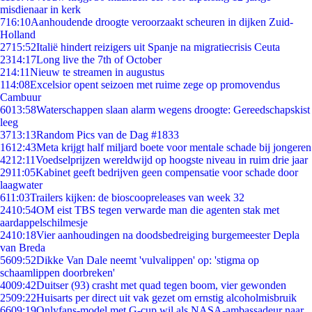
misdienaar in kerk
7
16:10
Aanhoudende droogte veroorzaakt scheuren in dijken Zuid-
Holland
27
15:52
Italië hindert reizigers uit Spanje na migratiecrisis Ceuta
23
14:17
Long live the 7th of October
2
14:11
Nieuw te streamen in augustus
1
14:08
Excelsior opent seizoen met ruime zege op promovendus
Cambuur
60
13:58
Waterschappen slaan alarm wegens droogte: Gereedschapskist
leeg
37
13:13
Random Pics van de Dag #1833
16
12:43
Meta krijgt half miljard boete voor mentale schade bij jongeren
42
12:11
Voedselprijzen wereldwijd op hoogste niveau in ruim drie jaar
29
11:05
Kabinet geeft bedrijven geen compensatie voor schade door
laagwater
6
11:03
Trailers kijken: de bioscoopreleases van week 32
24
10:54
OM eist TBS tegen verwarde man die agenten stak met
aardappelschilmesje
24
10:18
Vier aanhoudingen na doodsbedreiging burgemeester Depla
van Breda
56
09:52
Dikke Van Dale neemt 'vulvalippen' op: 'stigma op
schaamlippen doorbreken'
40
09:42
Duitser (93) crasht met quad tegen boom, vier gewonden
25
09:22
Huisarts per direct uit vak gezet om ernstig alcoholmisbruik
66
09:19
Onlyfans-model met G-cup wil als NASA-ambassadeur naar