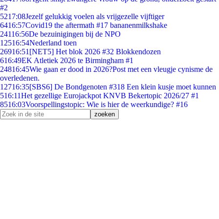
#2
52
17:08
Jezelf gelukkig voelen als vrijgezelle vijftiger
64
16:57
Covid19 the aftermath #17 bananenmilkshake
241
16:56
De bezuinigingen bij de NPO
125
16:54
Nederland toen
269
16:51
[NET5] Het blok 2026 #32 Blokkendozen
6
16:49
EK Atletiek 2026 te Birmingham #1
248
16:45
Wie gaan er dood in 2026?Post met een vleugje cynisme de
overledenen.
127
16:35
[SBS6] De Bondgenoten #318 Een klein kusje moet kunnen
5
16:11
Het gezellige Eurojackpot KNVB Bekertopic 2026/27 #1
85
16:03
Voorspellingstopic: Wie is hier de weerkundige? #16