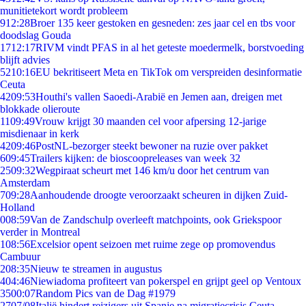
munitietekort wordt probleem
9
12:28
Broer 135 keer gestoken en gesneden: zes jaar cel en tbs voor
doodslag Gouda
17
12:17
RIVM vindt PFAS in al het geteste moedermelk, borstvoeding
blijft advies
52
10:16
EU bekritiseert Meta en TikTok om verspreiden desinformatie
Ceuta
42
09:53
Houthi's vallen Saoedi-Arabië en Jemen aan, dreigen met
blokkade olieroute
11
09:49
Vrouw krijgt 30 maanden cel voor afpersing 12-jarige
misdienaar in kerk
42
09:46
PostNL-bezorger steekt bewoner na ruzie over pakket
6
09:45
Trailers kijken: de bioscoopreleases van week 32
25
09:32
Wegpiraat scheurt met 146 km/u door het centrum van
Amsterdam
7
09:28
Aanhoudende droogte veroorzaakt scheuren in dijken Zuid-
Holland
0
08:59
Van de Zandschulp overleeft matchpoints, ook Griekspoor
verder in Montreal
1
08:56
Excelsior opent seizoen met ruime zege op promovendus
Cambuur
2
08:35
Nieuw te streamen in augustus
4
04:46
Niewiadoma profiteert van pokerspel en grijpt geel op Ventoux
35
00:07
Random Pics van de Dag #1979
27
07/08
Italië hindert reizigers uit Spanje na migratiecrisis Ceuta